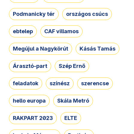
Podmanicky tér
országos csúcs
ebtelep
CAF villamos
Megújul a Nagykörút
Kásás Tamás
Árasztó-part
Szép Ernő
feladatok
színész
szerencse
hello europa
Skála Metró
RAKPART 2023
ELTE