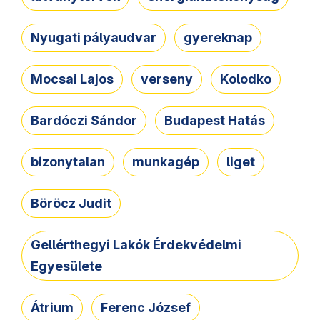
Nyugati pályaudvar
gyereknap
Mocsai Lajos
verseny
Kolodko
Bardóczi Sándor
Budapest Hatás
bizonytalan
munkagép
liget
Böröcz Judit
Gellérthegyi Lakók Érdekvédelmi
Egyesülete
Átrium
Ferenc József