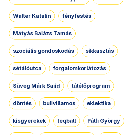
Walter Katalin
fényfestés
Mátyás Balázs Tamás
szociális gondoskodás
sikkasztás
sétálóutca
forgalomkorlátozás
Süveg Márk Saiid
túlélőprogram
döntés
bulivillamos
eklektika
kisgyerekek
teqball
Pálfi György