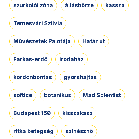
szurkolói zóna
állásbörze
kassza
Temesvári Szilvia
Művészetek Palotája
Határ út
Farkas-erdő
irodaház
kordonbontás
gyorshajtás
softice
botanikus
Mad Scientist
Budapest 150
kisszakasz
ritka betegség
színésznő