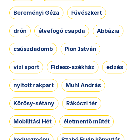
Bereményi Géza
Füvészkert
drón
élvefogó csapda
Abbázia
csúszdadomb
Pion István
vízi sport
Fidesz-székház
edzés
nyitott rakpart
Muhi András
Kőrösy-sétány
Rákóczi tér
Mobilitási Hét
életmentő műtét
kedvezmény
Szabó Ervin könyvtár