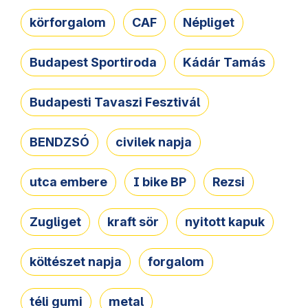
körforgalom
CAF
Népliget
Budapest Sportiroda
Kádár Tamás
Budapesti Tavaszi Fesztivál
BENDZSÓ
civilek napja
utca embere
I bike BP
Rezsi
Zugliget
kraft sör
nyitott kapuk
költészet napja
forgalom
téli gumi
metal