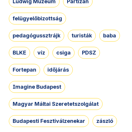
Ludwig Múzeum
Partizán
felügyelőbizottság
pedagógussztrájk
turisták
baba
BLKE
víz
csiga
PDSZ
Fortepan
időjárás
Imagine Budapest
Magyar Máltai Szeretetszolgálat
Budapesti Fesztiválzenekar
zászló