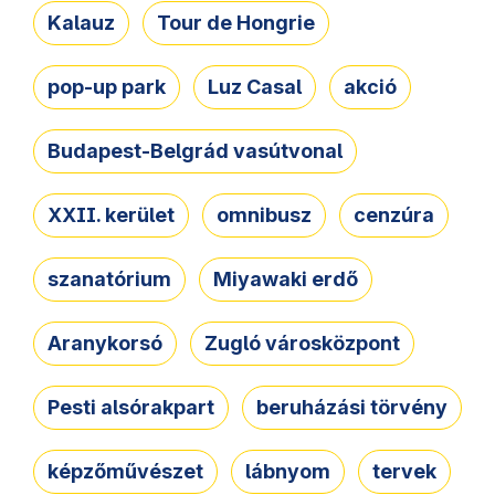
Kalauz
Tour de Hongrie
pop-up park
Luz Casal
akció
Budapest-Belgrád vasútvonal
XXII. kerület
omnibusz
cenzúra
szanatórium
Miyawaki erdő
Aranykorsó
Zugló városközpont
Pesti alsórakpart
beruházási törvény
képzőművészet
lábnyom
tervek