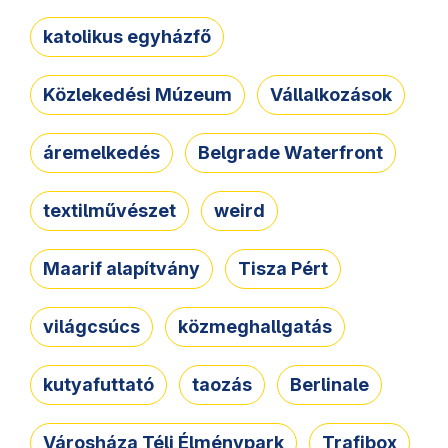
katolikus egyházfő
Közlekedési Múzeum
Vállalkozások
áremelkedés
Belgrade Waterfront
textilművészet
weird
Maarif alapítvány
Tisza Pért
világcsúcs
közmeghallgatás
kutyafuttató
taozás
Berlinale
Városháza Téli Élménypark
Trafibox