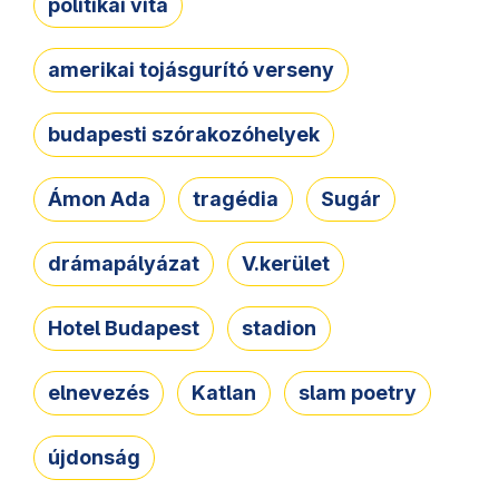
politikai vita
amerikai tojásgurító verseny
budapesti szórakozóhelyek
Ámon Ada
tragédia
Sugár
drámapályázat
V.kerület
Hotel Budapest
stadion
elnevezés
Katlan
slam poetry
újdonság