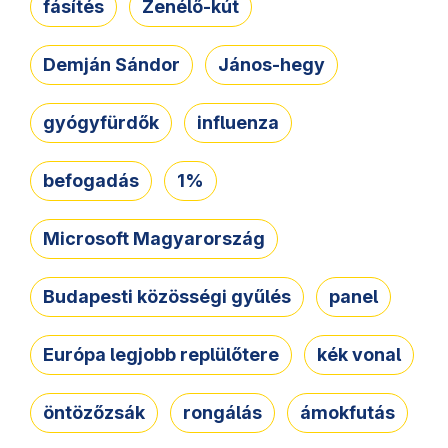
fásítés
Zenélő-kút
Demján Sándor
János-hegy
gyógyfürdők
influenza
befogadás
1%
Microsoft Magyarország
Budapesti közösségi gyűlés
panel
Európa legjobb replülőtere
kék vonal
öntözőzsák
rongálás
ámokfutás