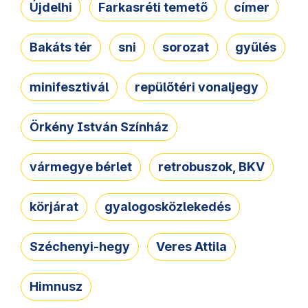
Újdelhi
Farkasréti temető
címer
Bakáts tér
sni
sorozat
gyűlés
minifesztivál
repülőtéri vonaljegy
Örkény István Színház
vármegye bérlet
retrobuszok, BKV
körjárat
gyalogosközlekedés
Széchenyi-hegy
Veres Attila
Himnusz