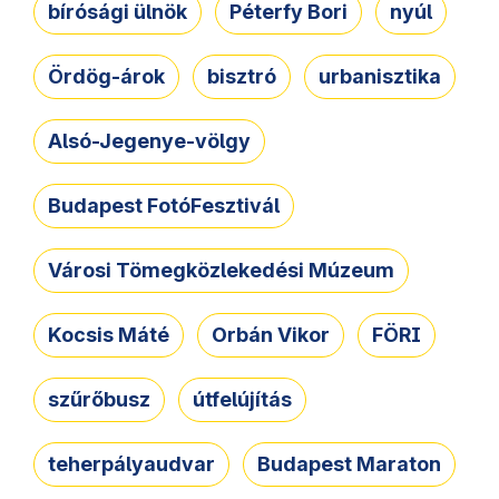
bírósági ülnök
Péterfy Bori
nyúl
Ördög-árok
bisztró
urbanisztika
Alsó-Jegenye-völgy
Budapest FotóFesztivál
Városi Tömegközlekedési Múzeum
Kocsis Máté
Orbán Vikor
FÖRI
szűrőbusz
útfelújítás
teherpályaudvar
Budapest Maraton