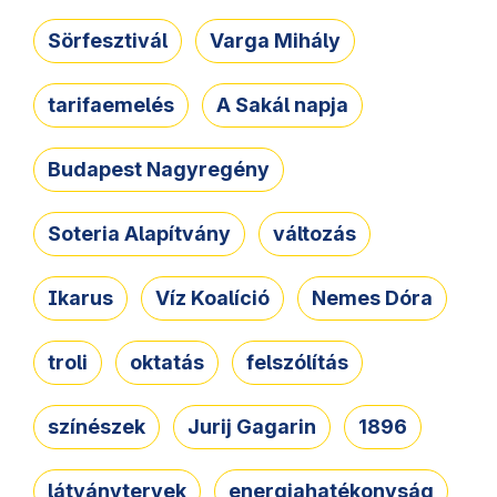
Sörfesztivál
Varga Mihály
tarifaemelés
A Sakál napja
Budapest Nagyregény
Soteria Alapítvány
változás
Ikarus
Víz Koalíció
Nemes Dóra
troli
oktatás
felszólítás
színészek
Jurij Gagarin
1896
látványtervek
energiahatékonyság