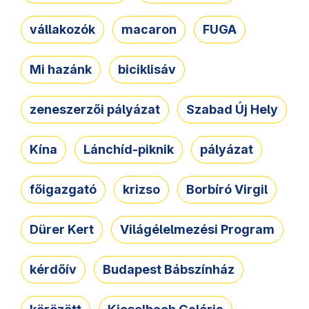
vállakozók
macaron
FUGA
Mi hazánk
biciklisáv
zeneszerzői pályázat
Szabad Új Hely
Kína
Lánchíd-piknik
pályázat
főigazgató
krizso
Borbíró Virgil
Dürer Kert
Világélelmezési Program
kérdőív
Budapest Bábszínház