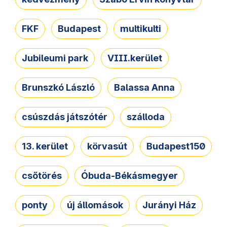
FKF
Budapest
multikulti
Jubileumi park
VIII.kerület
Brunszkó László
Balassa Anna
csúszdás játszótér
szálloda
13. kerület
körvasút
Budapest150
csőtörés
Óbuda-Békásmegyer
ponty
új állomások
Jurányi Ház