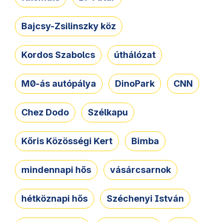
Bajcsy-Zsilinszky köz
Kordos Szabolcs
úthálózat
M0-ás autópálya
DinoPark
CNN
Chez Dodo
Szélkapu
Kőris Közösségi Kert
Bimba
mindennapi hős
vásárcsarnok
hétköznapi hős
Széchenyi István