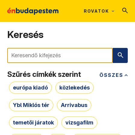
ROVATOK
Keresés
Keresés
Szűrés címkék szerint
ÖSSZES
európa kiadó
közlekedés
Ybl Miklós tér
Arrivabus
temetői járatok
vizsgafilm