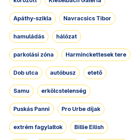
körözött
Kieselbach Galéria
Apáthy-szikla
Navracsics Tibor
hamuládás
hálózat
parkolási zóna
Harminckettesek tere
Dob utca
autóbusz
etető
Samu
erkölcstelenség
Puskás Panni
Pro Urbe díjak
extrém fagylaltok
Billie Eilish