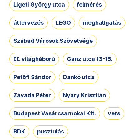
Ligeti György utca
felmérés
áttervezés
LEGO
meghallgatás
Szabad Városok Szövetsége
II. világháború
Ganz utca 13-15.
Petőfi Sándor
Dankó utca
Závada Péter
Nyáry Krisztián
Budapest Vásárcsarnokai Kft.
vers
BDK
pusztulás