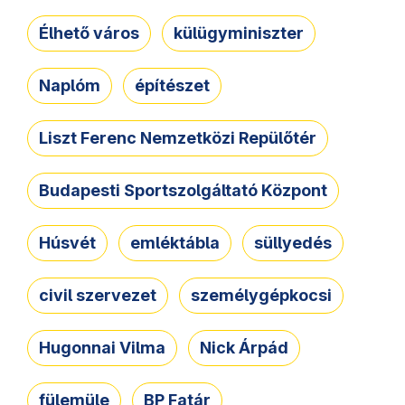
Élhető város
külügyminiszter
Naplóm
építészet
Liszt Ferenc Nemzetközi Repülőtér
Budapesti Sportszolgáltató Központ
Húsvét
emléktábla
süllyedés
civil szervezet
személygépkocsi
Hugonnai Vilma
Nick Árpád
fülemüle
BP Fatár