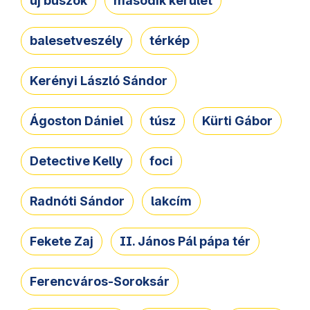
új buszok
második kerület
balesetveszély
térkép
Kerényi László Sándor
Ágoston Dániel
túsz
Kürti Gábor
Detective Kelly
foci
Radnóti Sándor
lakcím
Fekete Zaj
II. János Pál pápa tér
Ferencváros-Soroksár