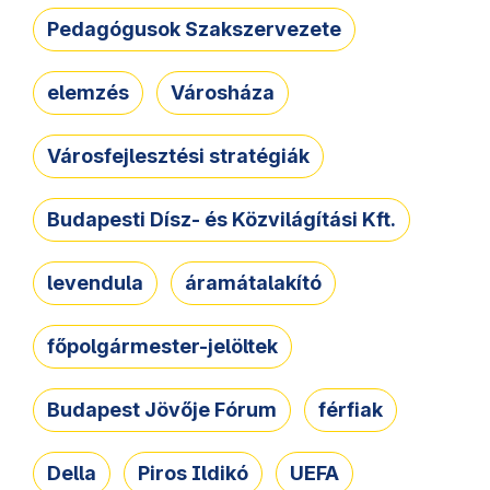
Pedagógusok Szakszervezete
elemzés
Városháza
Városfejlesztési stratégiák
Budapesti Dísz- és Közvilágítási Kft.
levendula
áramátalakító
főpolgármester-jelöltek
Budapest Jövője Fórum
férfiak
Della
Piros Ildikó
UEFA