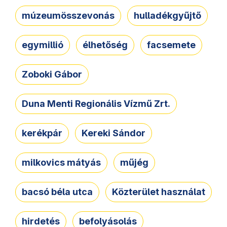
múzeumösszevonás
hulladékgyűjtő
egymillió
élhetőség
facsemete
Zoboki Gábor
Duna Menti Regionális Vízmű Zrt.
kerékpár
Kereki Sándor
milkovics mátyás
műjég
bacsó béla utca
Közterület használat
hirdetés
befolyásolás