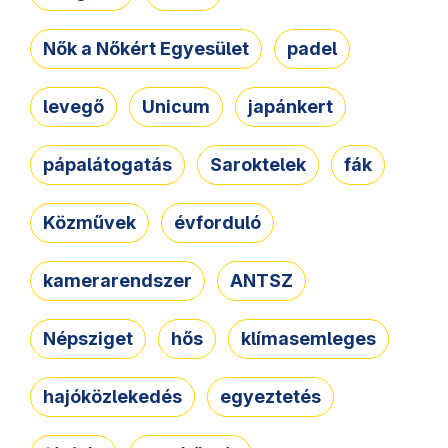
Nők a Nőkért Egyesület
padel
levegő
Unicum
japánkert
pápalátogatás
Saroktelek
fák
Közművek
évforduló
kamerarendszer
ANTSZ
Népsziget
hős
klímasemleges
hajóközlekedés
egyeztetés