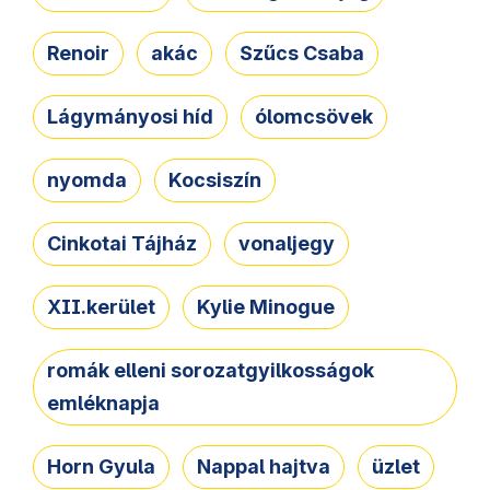
Renoir
akác
Szűcs Csaba
Lágymányosi híd
ólomcsövek
nyomda
Kocsiszín
Cinkotai Tájház
vonaljegy
XII.kerület
Kylie Minogue
romák elleni sorozatgyilkosságok
emléknapja
Horn Gyula
Nappal hajtva
üzlet