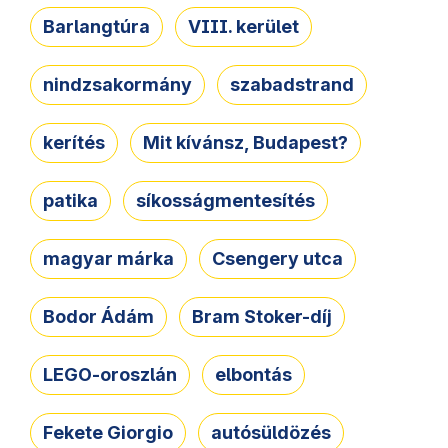
Barlangtúra
VIII. kerület
nindzsakormány
szabadstrand
kerítés
Mit kívánsz, Budapest?
patika
síkosságmentesítés
magyar márka
Csengery utca
Bodor Ádám
Bram Stoker-díj
LEGO-oroszlán
elbontás
Fekete Giorgio
autósüldözés