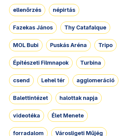
ellenőrzés
népirtás
Fazekas János
Thy Catafalque
MOL Bubi
Puskás Aréna
Tripo
Építészeti Filmnapok
Turbina
csend
Lehel tér
agglomeráció
Balettintézet
halottak napja
videotéka
Élet Menete
forradalom
Városligeti Műjég