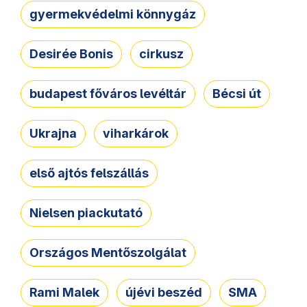
gyermekvédelmi könnygáz
Desirée Bonis
cirkusz
budapest főváros levéltár
Bécsi út
Ukrajna
viharkárok
első ajtós felszállás
Nielsen piackutató
Országos Mentőszolgálat
Rami Malek
újévi beszéd
SMA