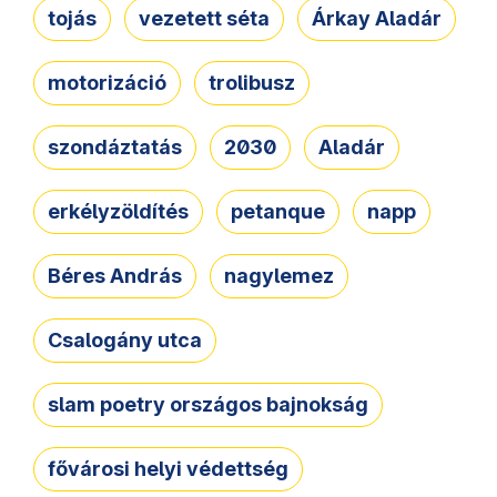
tojás
vezetett séta
Árkay Aladár
motorizáció
trolibusz
szondáztatás
2030
Aladár
erkélyzöldítés
petanque
napp
Béres András
nagylemez
Csalogány utca
slam poetry országos bajnokság
fővárosi helyi védettség