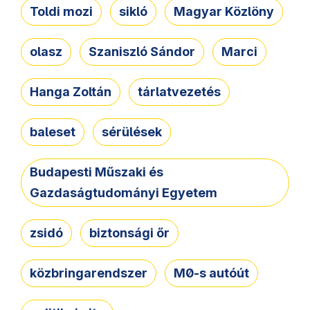
Toldi mozi
sikló
Magyar Közlöny
olasz
Szaniszló Sándor
Marci
Hanga Zoltán
tárlatvezetés
baleset
sérülések
Budapesti Műszaki és
Gazdaságtudományi Egyetem
zsidó
biztonsági őr
közbringarendszer
M0-s autóút