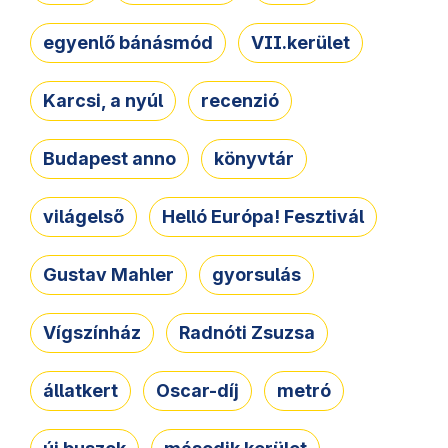
egyenlő bánásmód
VII.kerület
Karcsi, a nyúl
recenzió
Budapest anno
könyvtár
világelső
Helló Európa! Fesztivál
Gustav Mahler
gyorsulás
Vígszínház
Radnóti Zsuzsa
állatkert
Oscar-díj
metró