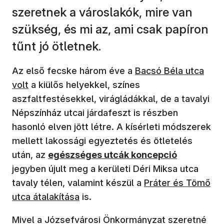
szeretnek a városlakók, mire van
szükség, és mi az, ami csak papíron
tűnt jó ötletnek.
(új ablakban nyílik m
Az első fecske három éve a
Bacsó Béla utca
volt
a kiülős helyekkel, színes
aszfaltfestésekkel, virágládákkal, de a tavalyi
Népszínház utcai járdafeszt is részben
hasonló elven jött létre. A kísérleti módszerek
mellett lakossági egyeztetés és ötletelés
(új ablakban nyílik meg)
után, az
egészséges utcák koncepció
jegyben újult meg a kerületi Déri Miksa utca
tavaly télen, valamint készül a
Práter és Tömő
utca átalakítása
is.
Mivel a Józsefvárosi Önkormányzat szeretné