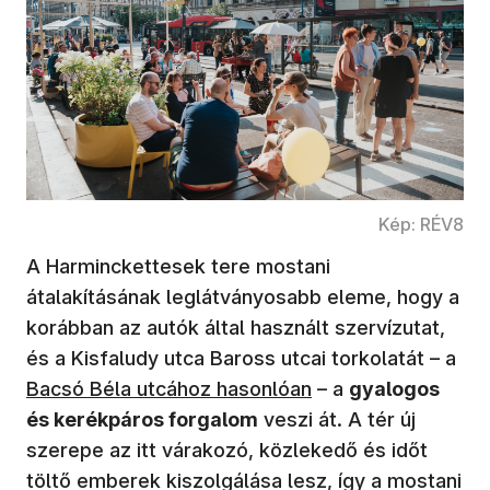
Kép: RÉV8
A Harminckettesek tere mostani
átalakításának leglátványosabb eleme, hogy a
korábban az autók által használt szervízutat,
és a Kisfaludy utca Baross utcai torkolatát – a
Bacsó Béla utcához hasonlóan
– a
gyalogos
és kerékpáros forgalom
veszi át. A tér új
szerepe az itt várakozó, közlekedő és időt
töltő emberek kiszolgálása lesz, így a mostani