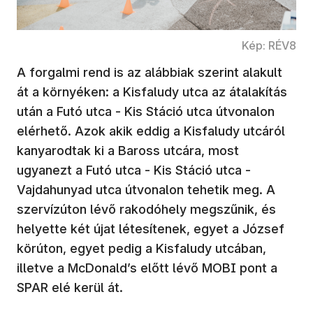
Kép: RÉV8
A forgalmi rend is az alábbiak szerint alakult
át a környéken: a Kisfaludy utca az átalakítás
után a Futó utca - Kis Stáció utca útvonalon
elérhető. Azok akik eddig a Kisfaludy utcáról
kanyarodtak ki a Baross utcára, most
ugyanezt a Futó utca - Kis Stáció utca -
Vajdahunyad utca útvonalon tehetik meg. A
szervízúton lévő rakodóhely megszűnik, és
helyette két újat létesítenek, egyet a József
körúton, egyet pedig a Kisfaludy utcában,
illetve a McDonald’s előtt lévő MOBI pont a
SPAR elé kerül át.