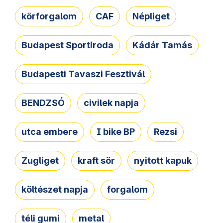
körforgalom
CAF
Népliget
Budapest Sportiroda
Kádár Tamás
Budapesti Tavaszi Fesztivál
BENDZSÓ
civilek napja
utca embere
I bike BP
Rezsi
Zugliget
kraft sör
nyitott kapuk
költészet napja
forgalom
téli gumi
metal