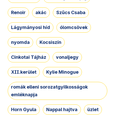
Renoir
akác
Szűcs Csaba
Lágymányosi híd
ólomcsövek
nyomda
Kocsiszín
Cinkotai Tájház
vonaljegy
XII.kerület
Kylie Minogue
romák elleni sorozatgyilkosságok
emléknapja
Horn Gyula
Nappal hajtva
üzlet