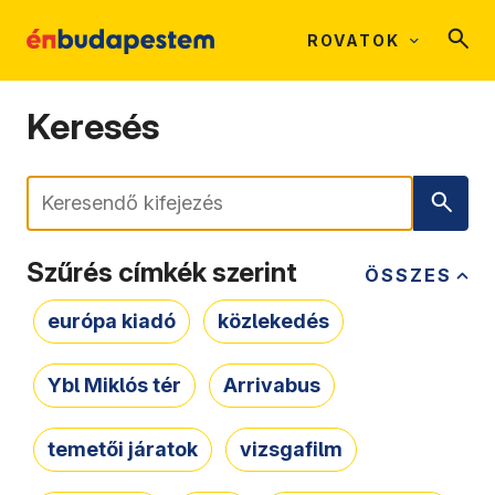
ROVATOK
Keresés
Keresés
Szűrés címkék szerint
ÖSSZES
európa kiadó
közlekedés
Ybl Miklós tér
Arrivabus
temetői járatok
vizsgafilm