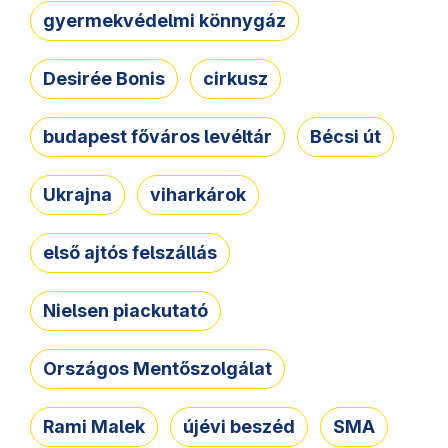
gyermekvédelmi könnygáz
Desirée Bonis
cirkusz
budapest főváros levéltár
Bécsi út
Ukrajna
viharkárok
első ajtós felszállás
Nielsen piackutató
Országos Mentőszolgálat
Rami Malek
újévi beszéd
SMA