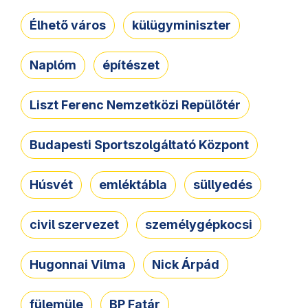
Élhető város
külügyminiszter
Naplóm
építészet
Liszt Ferenc Nemzetközi Repülőtér
Budapesti Sportszolgáltató Központ
Húsvét
emléktábla
süllyedés
civil szervezet
személygépkocsi
Hugonnai Vilma
Nick Árpád
fülemüle
BP Fatár