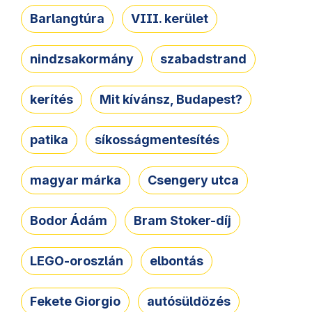
Barlangtúra
VIII. kerület
nindzsakormány
szabadstrand
kerítés
Mit kívánsz, Budapest?
patika
síkosságmentesítés
magyar márka
Csengery utca
Bodor Ádám
Bram Stoker-díj
LEGO-oroszlán
elbontás
Fekete Giorgio
autósüldözés