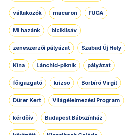
vállakozók
macaron
FUGA
Mi hazánk
biciklisáv
zeneszerzői pályázat
Szabad Új Hely
Kína
Lánchíd-piknik
pályázat
főigazgató
krizso
Borbíró Virgil
Dürer Kert
Világélelmezési Program
kérdőív
Budapest Bábszínház