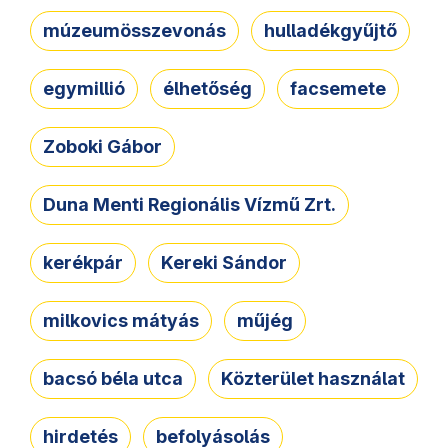
múzeumösszevonás
hulladékgyűjtő
egymillió
élhetőség
facsemete
Zoboki Gábor
Duna Menti Regionális Vízmű Zrt.
kerékpár
Kereki Sándor
milkovics mátyás
műjég
bacsó béla utca
Közterület használat
hirdetés
befolyásolás