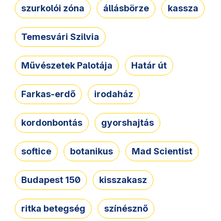
szurkolói zóna
állásbörze
kassza
Temesvári Szilvia
Művészetek Palotája
Határ út
Farkas-erdő
irodaház
kordonbontás
gyorshajtás
softice
botanikus
Mad Scientist
Budapest 150
kisszakasz
ritka betegség
színésznő