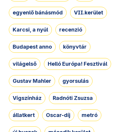
egyenlő bánásmód
VII.kerület
Karcsi, a nyúl
recenzió
Budapest anno
könyvtár
világelső
Helló Európa! Fesztivál
Gustav Mahler
gyorsulás
Vígszínház
Radnóti Zsuzsa
állatkert
Oscar-díj
metró