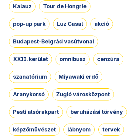
Kalauz
Tour de Hongrie
pop-up park
Luz Casal
akció
Budapest-Belgrád vasútvonal
XXII. kerület
omnibusz
cenzúra
szanatórium
Miyawaki erdő
Aranykorsó
Zugló városközpont
Pesti alsórakpart
beruházási törvény
képzőművészet
lábnyom
tervek