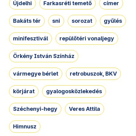
Újdelhi
Farkasréti temető
címer
Bakáts tér
sni
sorozat
gyűlés
minifesztivál
repülőtéri vonaljegy
Örkény István Színház
vármegye bérlet
retrobuszok, BKV
körjárat
gyalogosközlekedés
Széchenyi-hegy
Veres Attila
Himnusz