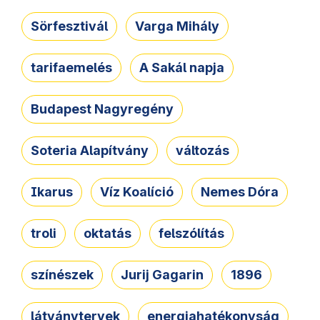
Sörfesztivál
Varga Mihály
tarifaemelés
A Sakál napja
Budapest Nagyregény
Soteria Alapítvány
változás
Ikarus
Víz Koalíció
Nemes Dóra
troli
oktatás
felszólítás
színészek
Jurij Gagarin
1896
látványtervek
energiahatékonyság