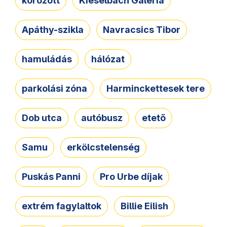
körözött
Kieselbach Galéria
Apáthy-szikla
Navracsics Tibor
hamuládás
hálózat
parkolási zóna
Harminckettesek tere
Dob utca
autóbusz
etető
Samu
erkölcstelenség
Puskás Panni
Pro Urbe díjak
extrém fagylaltok
Billie Eilish