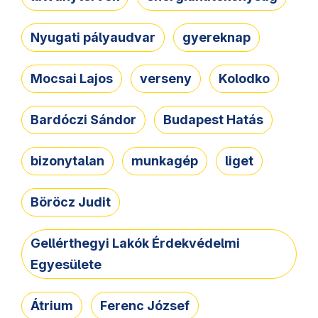
Nyugati pályaudvar
gyereknap
Mocsai Lajos
verseny
Kolodko
Bardóczi Sándor
Budapest Hatás
bizonytalan
munkagép
liget
Böröcz Judit
Gellérthegyi Lakók Érdekvédelmi
Egyesülete
Átrium
Ferenc József