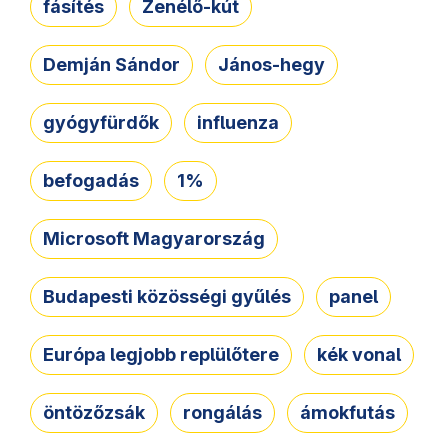
fásítés
Zenélő-kút
Demján Sándor
János-hegy
gyógyfürdők
influenza
befogadás
1%
Microsoft Magyarország
Budapesti közösségi gyűlés
panel
Európa legjobb replülőtere
kék vonal
öntözőzsák
rongálás
ámokfutás