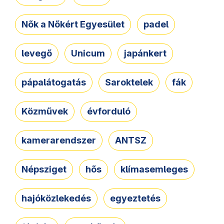
Nők a Nőkért Egyesület
padel
levegő
Unicum
japánkert
pápalátogatás
Saroktelek
fák
Közművek
évforduló
kamerarendszer
ANTSZ
Népsziget
hős
klímasemleges
hajóközlekedés
egyeztetés