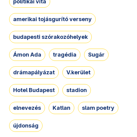
politikai vita
amerikai tojásgurító verseny
budapesti szórakozóhelyek
Ámon Ada
tragédia
Sugár
drámapályázat
V.kerület
Hotel Budapest
stadion
elnevezés
Katlan
slam poetry
újdonság