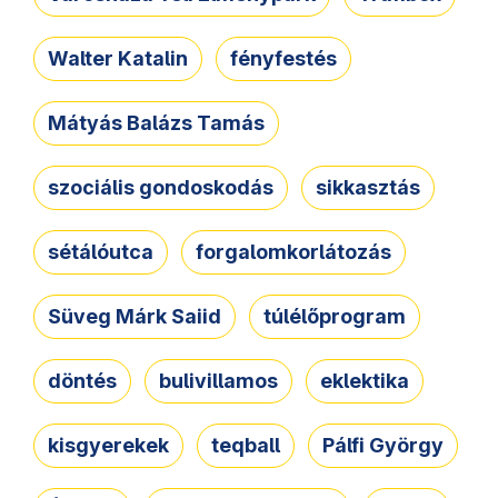
Walter Katalin
fényfestés
Mátyás Balázs Tamás
szociális gondoskodás
sikkasztás
sétálóutca
forgalomkorlátozás
Süveg Márk Saiid
túlélőprogram
döntés
bulivillamos
eklektika
kisgyerekek
teqball
Pálfi György