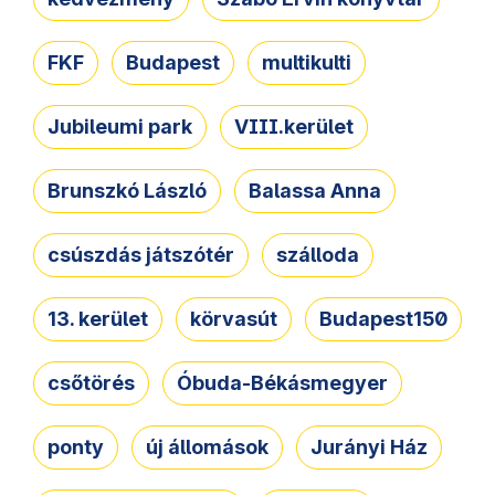
FKF
Budapest
multikulti
Jubileumi park
VIII.kerület
Brunszkó László
Balassa Anna
csúszdás játszótér
szálloda
13. kerület
körvasút
Budapest150
csőtörés
Óbuda-Békásmegyer
ponty
új állomások
Jurányi Ház