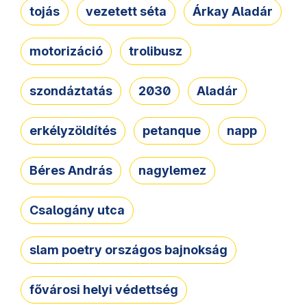
tojás
vezetett séta
Árkay Aladár
motorizáció
trolibusz
szondáztatás
2030
Aladár
erkélyzöldítés
petanque
napp
Béres András
nagylemez
Csalogány utca
slam poetry országos bajnokság
fővárosi helyi védettség