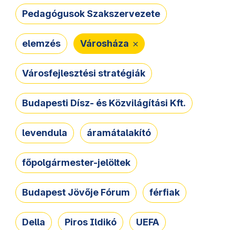
Pedagógusok Szakszervezete
elemzés
Városháza
Városfejlesztési stratégiák
Budapesti Dísz- és Közvilágítási Kft.
levendula
áramátalakító
főpolgármester-jelöltek
Budapest Jövője Fórum
férfiak
Della
Piros Ildikó
UEFA