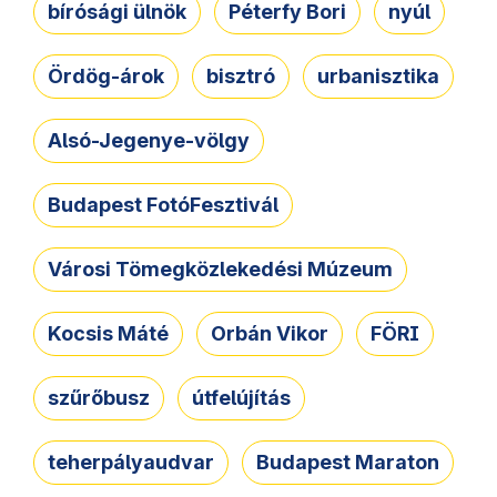
bírósági ülnök
Péterfy Bori
nyúl
Ördög-árok
bisztró
urbanisztika
Alsó-Jegenye-völgy
Budapest FotóFesztivál
Városi Tömegközlekedési Múzeum
Kocsis Máté
Orbán Vikor
FÖRI
szűrőbusz
útfelújítás
teherpályaudvar
Budapest Maraton