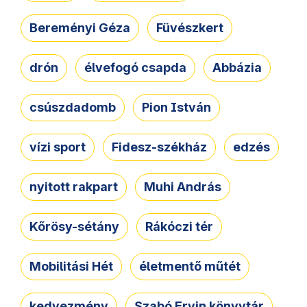
Bereményi Géza
Füvészkert
drón
élvefogó csapda
Abbázia
csúszdadomb
Pion István
vízi sport
Fidesz-székház
edzés
nyitott rakpart
Muhi András
Kőrösy-sétány
Rákóczi tér
Mobilitási Hét
életmentő műtét
kedvezmény
Szabó Ervin könyvtár