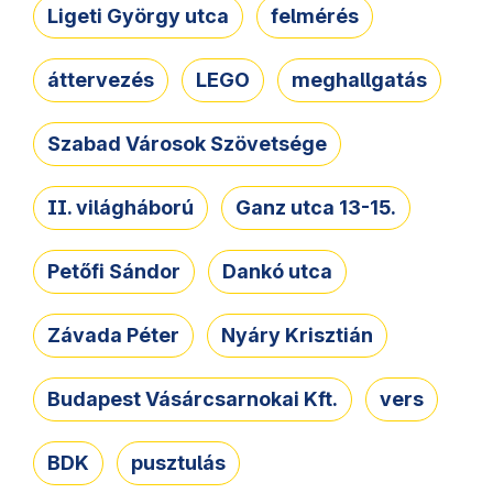
Ligeti György utca
felmérés
áttervezés
LEGO
meghallgatás
Szabad Városok Szövetsége
II. világháború
Ganz utca 13-15.
Petőfi Sándor
Dankó utca
Závada Péter
Nyáry Krisztián
Budapest Vásárcsarnokai Kft.
vers
BDK
pusztulás