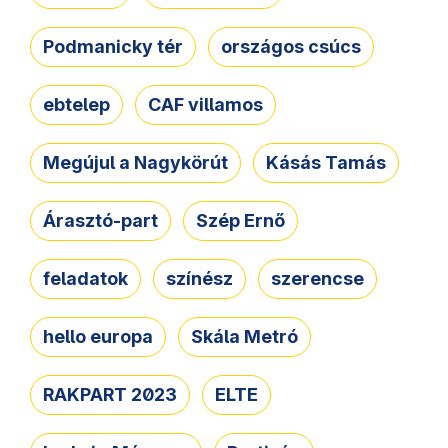
Podmanicky tér
országos csúcs
ebtelep
CAF villamos
Megújul a Nagykörút
Kásás Tamás
Árasztó-part
Szép Ernő
feladatok
színész
szerencse
hello europa
Skála Metró
RAKPART 2023
ELTE