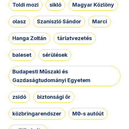
Toldi mozi
sikló
Magyar Közlöny
olasz
Szaniszló Sándor
Marci
Hanga Zoltán
tárlatvezetés
baleset
sérülések
Budapesti Műszaki és
Gazdaságtudományi Egyetem
zsidó
biztonsági őr
közbringarendszer
M0-s autóút