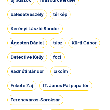
új buszok
második kerület
balesetveszély
térkép
Kerényi László Sándor
Ágoston Dániel
túsz
Kürti Gábor
Detective Kelly
foci
Radnóti Sándor
lakcím
Fekete Zaj
II. János Pál pápa tér
Ferencváros-Soroksár