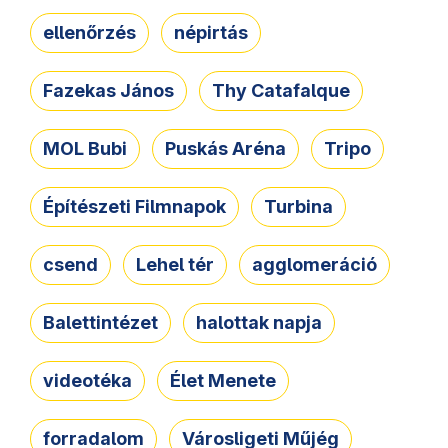
ellenőrzés
népirtás
Fazekas János
Thy Catafalque
MOL Bubi
Puskás Aréna
Tripo
Építészeti Filmnapok
Turbina
csend
Lehel tér
agglomeráció
Balettintézet
halottak napja
videotéka
Élet Menete
forradalom
Városligeti Műjég