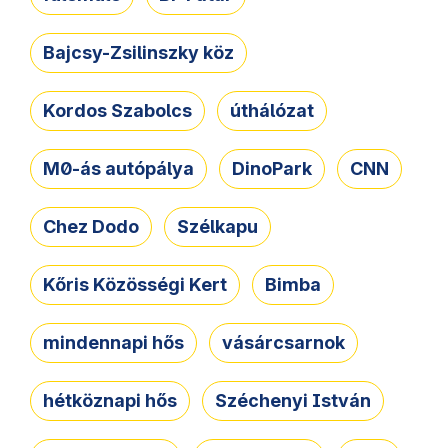
Bajcsy-Zsilinszky köz
Kordos Szabolcs
úthálózat
M0-ás autópálya
DinoPark
CNN
Chez Dodo
Szélkapu
Kőris Közösségi Kert
Bimba
mindennapi hős
vásárcsarnok
hétköznapi hős
Széchenyi István