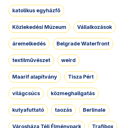
katolikus egyházfő
Közlekedési Múzeum
Vállalkozások
áremelkedés
Belgrade Waterfront
textilművészet
weird
Maarif alapítvány
Tisza Pért
világcsúcs
közmeghallgatás
kutyafuttató
taozás
Berlinale
Városháza Téli Élménypark
Trafibox