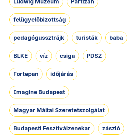
Ludwig Múzeum
Partizán
felügyelőbizottság
pedagógussztrájk
turisták
baba
BLKE
víz
csiga
PDSZ
Fortepan
időjárás
Imagine Budapest
Magyar Máltai Szeretetszolgálat
Budapesti Fesztiválzenekar
zászló