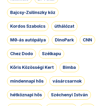
Bajcsy-Zsilinszky köz
Kordos Szabolcs
úthálózat
M0-ás autópálya
DinoPark
CNN
Chez Dodo
Szélkapu
Kőris Közösségi Kert
Bimba
mindennapi hős
vásárcsarnok
hétköznapi hős
Széchenyi István