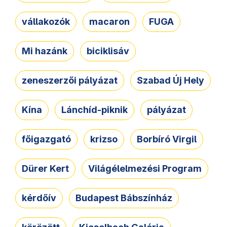
vállakozók
macaron
FUGA
Mi hazánk
biciklisáv
zeneszerzői pályázat
Szabad Új Hely
Kína
Lánchíd-piknik
pályázat
főigazgató
krizso
Borbíró Virgil
Dürer Kert
Világélelmezési Program
kérdőív
Budapest Bábszínház