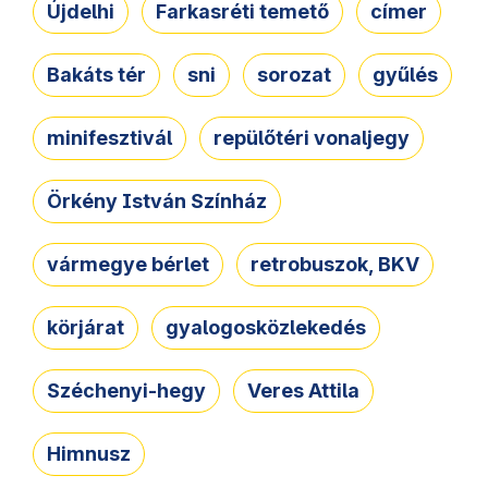
Újdelhi
Farkasréti temető
címer
Bakáts tér
sni
sorozat
gyűlés
minifesztivál
repülőtéri vonaljegy
Örkény István Színház
vármegye bérlet
retrobuszok, BKV
körjárat
gyalogosközlekedés
Széchenyi-hegy
Veres Attila
Himnusz