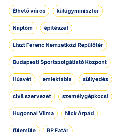
Élhető város
külügyminiszter
Naplóm
építészet
Liszt Ferenc Nemzetközi Repülőtér
Budapesti Sportszolgáltató Központ
Húsvét
emléktábla
süllyedés
civil szervezet
személygépkocsi
Hugonnai Vilma
Nick Árpád
fülemüle
BP Fatár