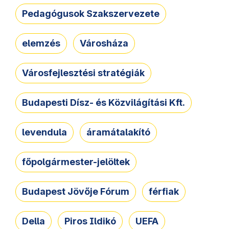
Pedagógusok Szakszervezete
elemzés
Városháza
Városfejlesztési stratégiák
Budapesti Dísz- és Közvilágítási Kft.
levendula
áramátalakító
főpolgármester-jelöltek
Budapest Jövője Fórum
férfiak
Della
Piros Ildikó
UEFA