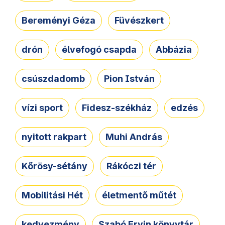
Bereményi Géza
Füvészkert
drón
élvefogó csapda
Abbázia
csúszdadomb
Pion István
vízi sport
Fidesz-székház
edzés
nyitott rakpart
Muhi András
Kőrösy-sétány
Rákóczi tér
Mobilitási Hét
életmentő műtét
kedvezmény
Szabó Ervin könyvtár