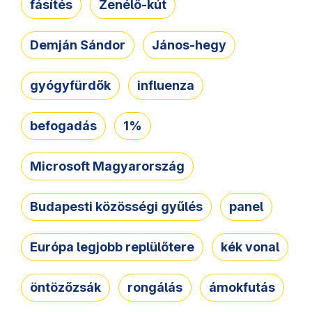
fásítés
Zenélő-kút
Demján Sándor
János-hegy
gyógyfürdők
influenza
befogadás
1%
Microsoft Magyarország
Budapesti közösségi gyűlés
panel
Európa legjobb replülőtere
kék vonal
öntözőzsák
rongálás
ámokfutás