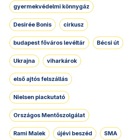
gyermekvédelmi könnygáz
Desirée Bonis
cirkusz
budapest főváros levéltár
Bécsi út
Ukrajna
viharkárok
első ajtós felszállás
Nielsen piackutató
Országos Mentőszolgálat
Rami Malek
újévi beszéd
SMA