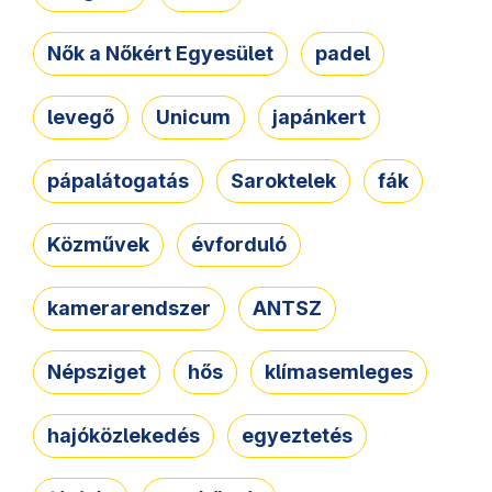
Nők a Nőkért Egyesület
padel
levegő
Unicum
japánkert
pápalátogatás
Saroktelek
fák
Közművek
évforduló
kamerarendszer
ANTSZ
Népsziget
hős
klímasemleges
hajóközlekedés
egyeztetés