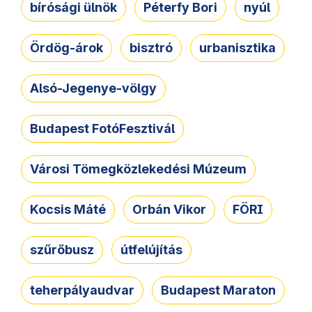
bírósági ülnök
Péterfy Bori
nyúl
Ördög-árok
bisztró
urbanisztika
Alsó-Jegenye-völgy
Budapest FotóFesztivál
Városi Tömegközlekedési Múzeum
Kocsis Máté
Orbán Vikor
FÖRI
szűrőbusz
útfelújítás
teherpályaudvar
Budapest Maraton