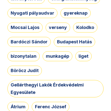
Nyugati pályaudvar
gyereknap
Mocsai Lajos
verseny
Kolodko
Bardóczi Sándor
Budapest Hatás
bizonytalan
munkagép
liget
Böröcz Judit
Gellérthegyi Lakók Érdekvédelmi
Egyesülete
Átrium
Ferenc József