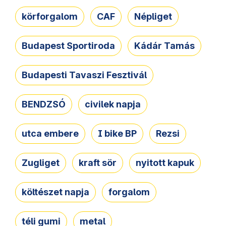
körforgalom
CAF
Népliget
Budapest Sportiroda
Kádár Tamás
Budapesti Tavaszi Fesztivál
BENDZSÓ
civilek napja
utca embere
I bike BP
Rezsi
Zugliget
kraft sör
nyitott kapuk
költészet napja
forgalom
téli gumi
metal