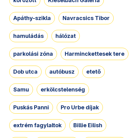
körözött
Kieselbach Galéria
Apáthy-szikla
Navracsics Tibor
hamuládás
hálózat
parkolási zóna
Harminckettesek tere
Dob utca
autóbusz
etető
Samu
erkölcstelenség
Puskás Panni
Pro Urbe díjak
extrém fagylaltok
Billie Eilish