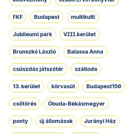
FKF
Budapest
multikulti
Jubileumi park
VIII.kerület
Brunszkó László
Balassa Anna
csúszdás játszótér
szálloda
13. kerület
körvasút
Budapest150
csőtörés
Óbuda-Békásmegyer
ponty
új állomások
Jurányi Ház