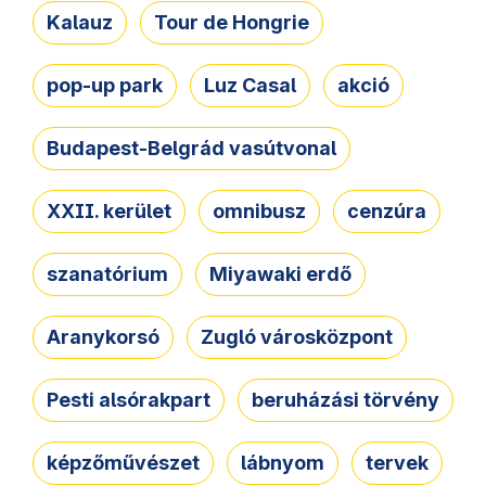
Kalauz
Tour de Hongrie
pop-up park
Luz Casal
akció
Budapest-Belgrád vasútvonal
XXII. kerület
omnibusz
cenzúra
szanatórium
Miyawaki erdő
Aranykorsó
Zugló városközpont
Pesti alsórakpart
beruházási törvény
képzőművészet
lábnyom
tervek