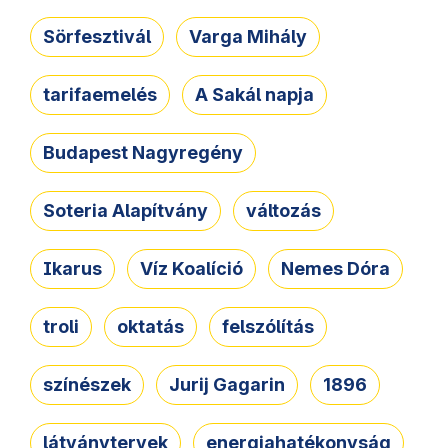
Sörfesztivál
Varga Mihály
tarifaemelés
A Sakál napja
Budapest Nagyregény
Soteria Alapítvány
változás
Ikarus
Víz Koalíció
Nemes Dóra
troli
oktatás
felszólítás
színészek
Jurij Gagarin
1896
látványtervek
energiahatékonyság