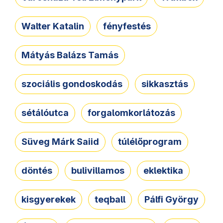
Walter Katalin
fényfestés
Mátyás Balázs Tamás
szociális gondoskodás
sikkasztás
sétálóutca
forgalomkorlátozás
Süveg Márk Saiid
túlélőprogram
döntés
bulivillamos
eklektika
kisgyerekek
teqball
Pálfi György