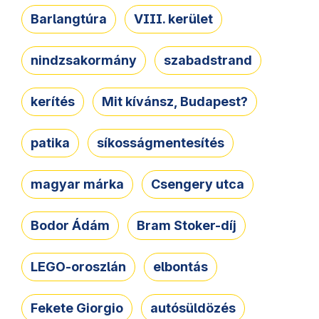
Barlangtúra
VIII. kerület
nindzsakormány
szabadstrand
kerítés
Mit kívánsz, Budapest?
patika
síkosságmentesítés
magyar márka
Csengery utca
Bodor Ádám
Bram Stoker-díj
LEGO-oroszlán
elbontás
Fekete Giorgio
autósüldözés