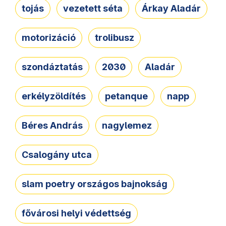
tojás
vezetett séta
Árkay Aladár
motorizáció
trolibusz
szondáztatás
2030
Aladár
erkélyzöldítés
petanque
napp
Béres András
nagylemez
Csalogány utca
slam poetry országos bajnokság
fővárosi helyi védettség