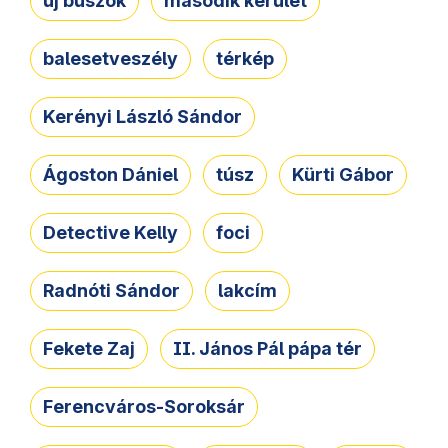
új buszok
második kerület
balesetveszély
térkép
Kerényi László Sándor
Ágoston Dániel
túsz
Kürti Gábor
Detective Kelly
foci
Radnóti Sándor
lakcím
Fekete Zaj
II. János Pál pápa tér
Ferencváros-Soroksár