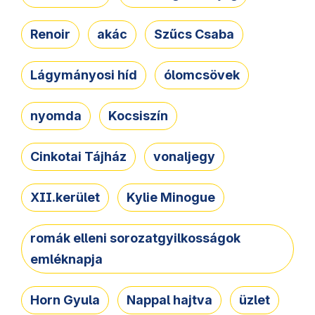
Renoir
akác
Szűcs Csaba
Lágymányosi híd
ólomcsövek
nyomda
Kocsiszín
Cinkotai Tájház
vonaljegy
XII.kerület
Kylie Minogue
romák elleni sorozatgyilkosságok
emléknapja
Horn Gyula
Nappal hajtva
üzlet