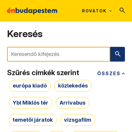
ROVATOK
Keresés
Keresés
Szűrés címkék szerint
ÖSSZES
európa kiadó
közlekedés
Ybl Miklós tér
Arrivabus
temetői járatok
vizsgafilm