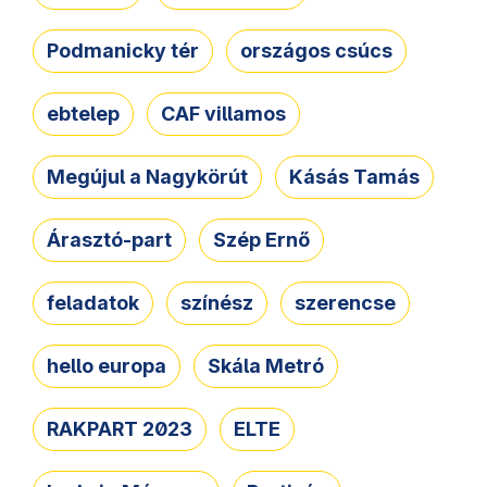
Podmanicky tér
országos csúcs
ebtelep
CAF villamos
Megújul a Nagykörút
Kásás Tamás
Árasztó-part
Szép Ernő
feladatok
színész
szerencse
hello europa
Skála Metró
RAKPART 2023
ELTE