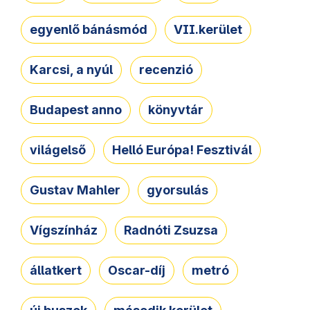
egyenlő bánásmód
VII.kerület
Karcsi, a nyúl
recenzió
Budapest anno
könyvtár
világelső
Helló Európa! Fesztivál
Gustav Mahler
gyorsulás
Vígszínház
Radnóti Zsuzsa
állatkert
Oscar-díj
metró