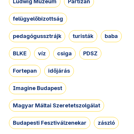
Ludwig Múzeum
Partizán
felügyelőbizottság
pedagógussztrájk
turisták
baba
BLKE
víz
csiga
PDSZ
Fortepan
időjárás
Imagine Budapest
Magyar Máltai Szeretetszolgálat
Budapesti Fesztiválzenekar
zászló