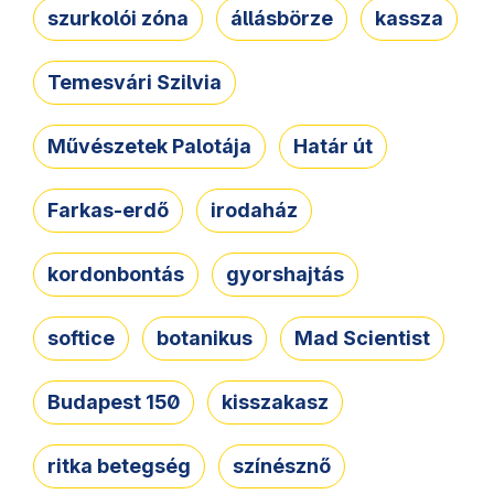
szurkolói zóna
állásbörze
kassza
Temesvári Szilvia
Művészetek Palotája
Határ út
Farkas-erdő
irodaház
kordonbontás
gyorshajtás
softice
botanikus
Mad Scientist
Budapest 150
kisszakasz
ritka betegség
színésznő