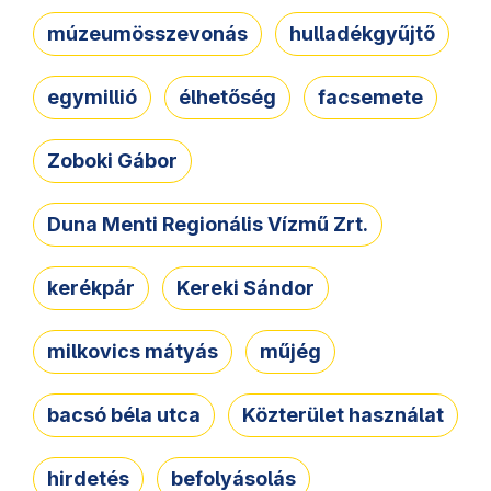
múzeumösszevonás
hulladékgyűjtő
egymillió
élhetőség
facsemete
Zoboki Gábor
Duna Menti Regionális Vízmű Zrt.
kerékpár
Kereki Sándor
milkovics mátyás
műjég
bacsó béla utca
Közterület használat
hirdetés
befolyásolás