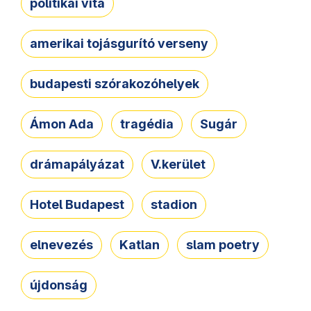
politikai vita
amerikai tojásgurító verseny
budapesti szórakozóhelyek
Ámon Ada
tragédia
Sugár
drámapályázat
V.kerület
Hotel Budapest
stadion
elnevezés
Katlan
slam poetry
újdonság