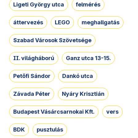
Ligeti György utca
felmérés
áttervezés
LEGO
meghallgatás
Szabad Városok Szövetsége
II. világháború
Ganz utca 13-15.
Petőfi Sándor
Dankó utca
Závada Péter
Nyáry Krisztián
Budapest Vásárcsarnokai Kft.
vers
BDK
pusztulás