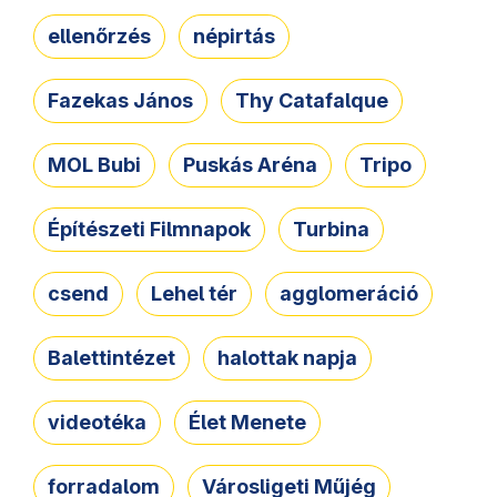
ellenőrzés
népirtás
Fazekas János
Thy Catafalque
MOL Bubi
Puskás Aréna
Tripo
Építészeti Filmnapok
Turbina
csend
Lehel tér
agglomeráció
Balettintézet
halottak napja
videotéka
Élet Menete
forradalom
Városligeti Műjég