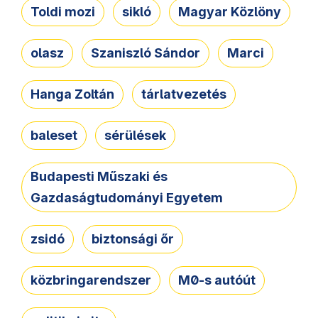
Toldi mozi
sikló
Magyar Közlöny
olasz
Szaniszló Sándor
Marci
Hanga Zoltán
tárlatvezetés
baleset
sérülések
Budapesti Műszaki és
Gazdaságtudományi Egyetem
zsidó
biztonsági őr
közbringarendszer
M0-s autóút