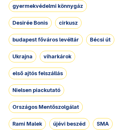
gyermekvédelmi könnygáz
Desirée Bonis
cirkusz
budapest főváros levéltár
Bécsi út
Ukrajna
viharkárok
első ajtós felszállás
Nielsen piackutató
Országos Mentőszolgálat
Rami Malek
újévi beszéd
SMA