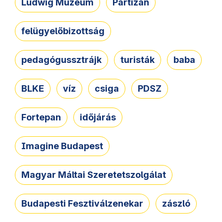
Ludwig Múzeum
Partizán
felügyelőbizottság
pedagógussztrájk
turisták
baba
BLKE
víz
csiga
PDSZ
Fortepan
időjárás
Imagine Budapest
Magyar Máltai Szeretetszolgálat
Budapesti Fesztiválzenekar
zászló