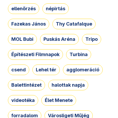
ellenőrzés
népirtás
Fazekas János
Thy Catafalque
MOL Bubi
Puskás Aréna
Tripo
Építészeti Filmnapok
Turbina
csend
Lehel tér
agglomeráció
Balettintézet
halottak napja
videotéka
Élet Menete
forradalom
Városligeti Műjég