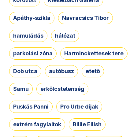
körözött
Kieselbach Galéria
Apáthy-szikla
Navracsics Tibor
hamuládás
hálózat
parkolási zóna
Harminckettesek tere
Dob utca
autóbusz
etető
Samu
erkölcstelenség
Puskás Panni
Pro Urbe díjak
extrém fagylaltok
Billie Eilish