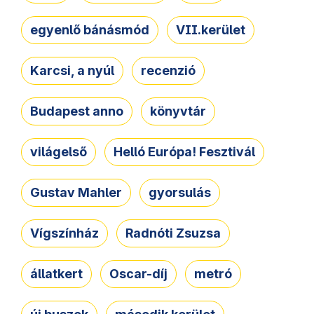
egyenlő bánásmód
VII.kerület
Karcsi, a nyúl
recenzió
Budapest anno
könyvtár
világelső
Helló Európa! Fesztivál
Gustav Mahler
gyorsulás
Vígszínház
Radnóti Zsuzsa
állatkert
Oscar-díj
metró