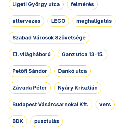
Ligeti György utca
felmérés
áttervezés
LEGO
meghallgatás
Szabad Városok Szövetsége
II. világháború
Ganz utca 13-15.
Petőfi Sándor
Dankó utca
Závada Péter
Nyáry Krisztián
Budapest Vásárcsarnokai Kft.
vers
BDK
pusztulás