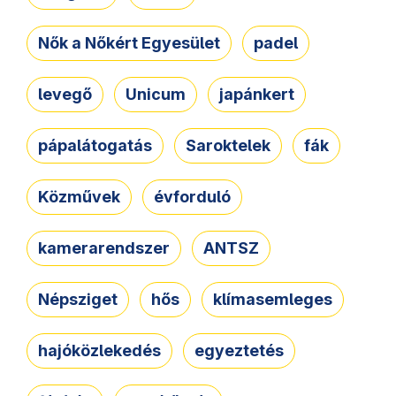
Nők a Nőkért Egyesület
padel
levegő
Unicum
japánkert
pápalátogatás
Saroktelek
fák
Közművek
évforduló
kamerarendszer
ANTSZ
Népsziget
hős
klímasemleges
hajóközlekedés
egyeztetés