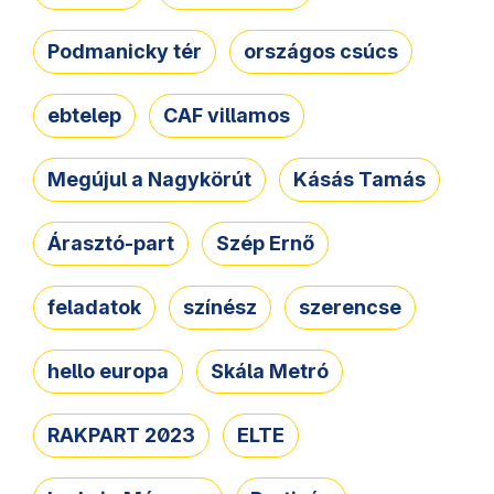
Podmanicky tér
országos csúcs
ebtelep
CAF villamos
Megújul a Nagykörút
Kásás Tamás
Árasztó-part
Szép Ernő
feladatok
színész
szerencse
hello europa
Skála Metró
RAKPART 2023
ELTE