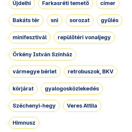
Újdelhi
Farkasréti temető
címer
Bakáts tér
sni
sorozat
gyűlés
minifesztivál
repülőtéri vonaljegy
Örkény István Színház
vármegye bérlet
retrobuszok, BKV
körjárat
gyalogosközlekedés
Széchenyi-hegy
Veres Attila
Himnusz