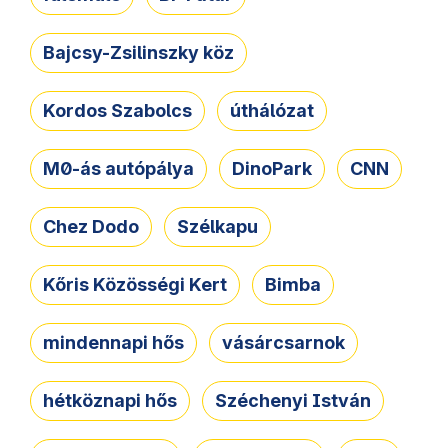
Bajcsy-Zsilinszky köz
Kordos Szabolcs
úthálózat
M0-ás autópálya
DinoPark
CNN
Chez Dodo
Szélkapu
Kőris Közösségi Kert
Bimba
mindennapi hős
vásárcsarnok
hétköznapi hős
Széchenyi István