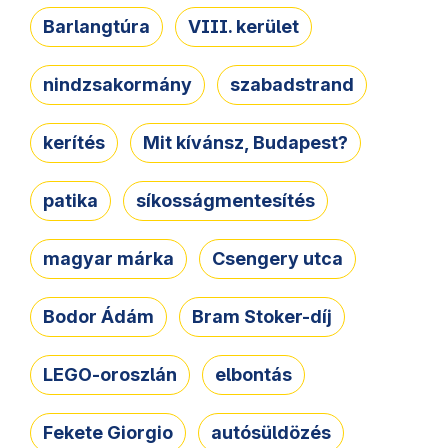
Barlangtúra
VIII. kerület
nindzsakormány
szabadstrand
kerítés
Mit kívánsz, Budapest?
patika
síkosságmentesítés
magyar márka
Csengery utca
Bodor Ádám
Bram Stoker-díj
LEGO-oroszlán
elbontás
Fekete Giorgio
autósüldözés