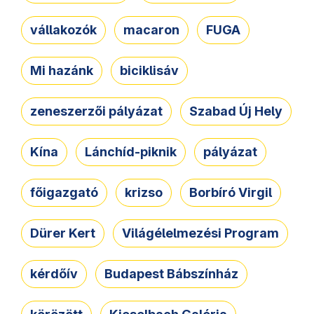
vállakozók
macaron
FUGA
Mi hazánk
biciklisáv
zeneszerzői pályázat
Szabad Új Hely
Kína
Lánchíd-piknik
pályázat
főigazgató
krizso
Borbíró Virgil
Dürer Kert
Világélelmezési Program
kérdőív
Budapest Bábszínház