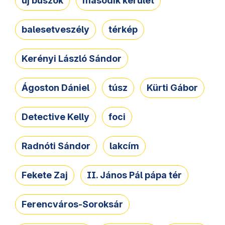
új buszok
második kerület
balesetveszély
térkép
Kerényi László Sándor
Ágoston Dániel
túsz
Kürti Gábor
Detective Kelly
foci
Radnóti Sándor
lakcím
Fekete Zaj
II. János Pál pápa tér
Ferencváros-Soroksár