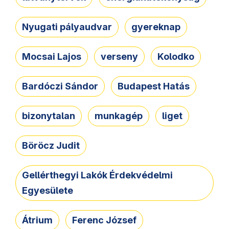
Nyugati pályaudvar
gyereknap
Mocsai Lajos
verseny
Kolodko
Bardóczi Sándor
Budapest Hatás
bizonytalan
munkagép
liget
Böröcz Judit
Gellérthegyi Lakók Érdekvédelmi
Egyesülete
Átrium
Ferenc József