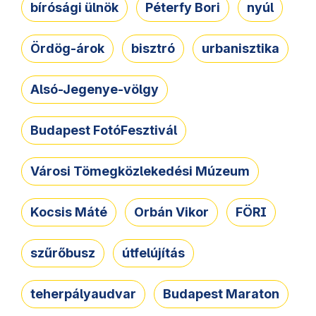
bírósági ülnök
Péterfy Bori
nyúl
Ördög-árok
bisztró
urbanisztika
Alsó-Jegenye-völgy
Budapest FotóFesztivál
Városi Tömegközlekedési Múzeum
Kocsis Máté
Orbán Vikor
FÖRI
szűrőbusz
útfelújítás
teherpályaudvar
Budapest Maraton