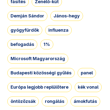
fásítés
Zenélő-kút
Demján Sándor
János-hegy
gyógyfürdők
influenza
befogadás
1%
Microsoft Magyarország
Budapesti közösségi gyűlés
panel
Európa legjobb replülőtere
kék vonal
öntözőzsák
rongálás
ámokfutás