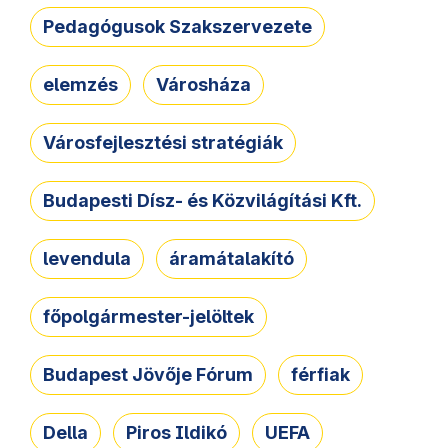
Pedagógusok Szakszervezete
elemzés
Városháza
Városfejlesztési stratégiák
Budapesti Dísz- és Közvilágítási Kft.
levendula
áramátalakító
főpolgármester-jelöltek
Budapest Jövője Fórum
férfiak
Della
Piros Ildikó
UEFA