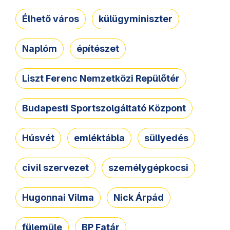
Élhető város
külügyminiszter
Naplóm
építészet
Liszt Ferenc Nemzetközi Repülőtér
Budapesti Sportszolgáltató Központ
Húsvét
emléktábla
süllyedés
civil szervezet
személygépkocsi
Hugonnai Vilma
Nick Árpád
fülemüle
BP Fatár