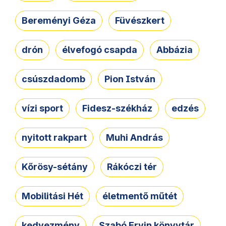
Bereményi Géza
Füvészkert
drón
élvefogó csapda
Abbázia
csúszdadomb
Pion István
vízi sport
Fidesz-székház
edzés
nyitott rakpart
Muhi András
Kőrösy-sétány
Rákóczi tér
Mobilitási Hét
életmentő műtét
kedvezmény
Szabó Ervin könyvtár