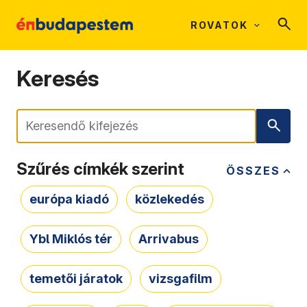
ROVATOK
Keresés
Keresés
Szűrés címkék szerint
ÖSSZES
európa kiadó
közlekedés
Ybl Miklós tér
Arrivabus
temetői járatok
vizsgafilm