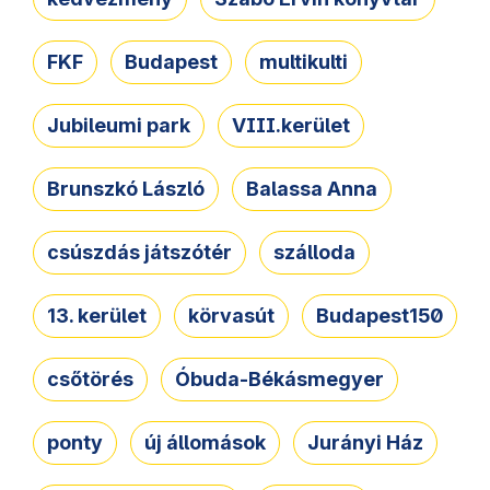
FKF
Budapest
multikulti
Jubileumi park
VIII.kerület
Brunszkó László
Balassa Anna
csúszdás játszótér
szálloda
13. kerület
körvasút
Budapest150
csőtörés
Óbuda-Békásmegyer
ponty
új állomások
Jurányi Ház