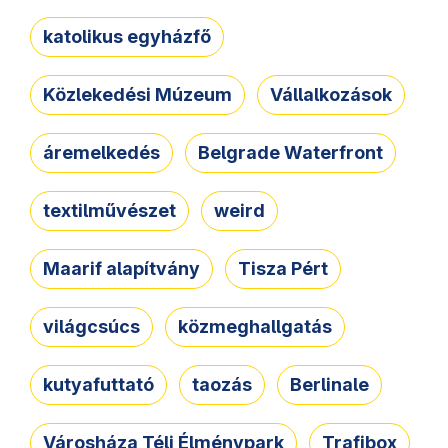
katolikus egyházfő
Közlekedési Múzeum
Vállalkozások
áremelkedés
Belgrade Waterfront
textilművészet
weird
Maarif alapítvány
Tisza Pért
világcsúcs
közmeghallgatás
kutyafuttató
taozás
Berlinale
Városháza Téli Élménypark
Trafibox