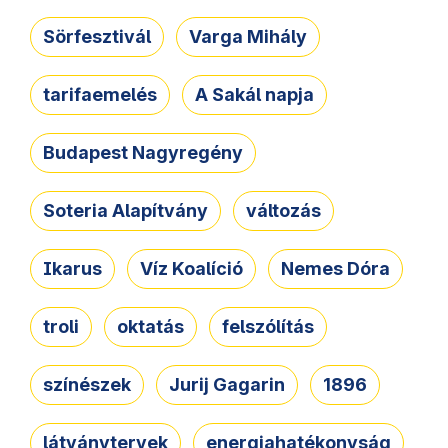
Sörfesztivál
Varga Mihály
tarifaemelés
A Sakál napja
Budapest Nagyregény
Soteria Alapítvány
változás
Ikarus
Víz Koalíció
Nemes Dóra
troli
oktatás
felszólítás
színészek
Jurij Gagarin
1896
látványtervek
energiahatékonyság