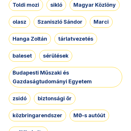
Toldi mozi
sikló
Magyar Közlöny
olasz
Szaniszló Sándor
Marci
Hanga Zoltán
tárlatvezetés
baleset
sérülések
Budapesti Műszaki és
Gazdaságtudományi Egyetem
zsidó
biztonsági őr
közbringarendszer
M0-s autóút