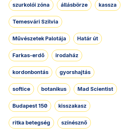
szurkolói zóna
állásbörze
kassza
Temesvári Szilvia
Művészetek Palotája
Határ út
Farkas-erdő
irodaház
kordonbontás
gyorshajtás
softice
botanikus
Mad Scientist
Budapest 150
kisszakasz
ritka betegség
színésznő