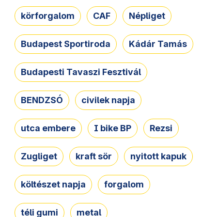
körforgalom
CAF
Népliget
Budapest Sportiroda
Kádár Tamás
Budapesti Tavaszi Fesztivál
BENDZSÓ
civilek napja
utca embere
I bike BP
Rezsi
Zugliget
kraft sör
nyitott kapuk
költészet napja
forgalom
téli gumi
metal