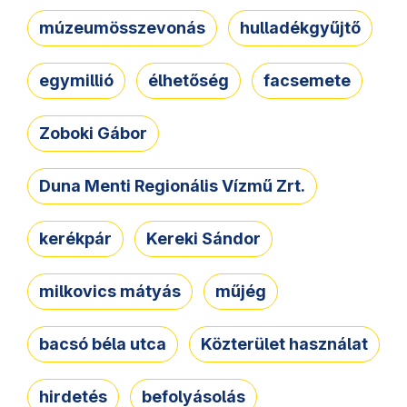
múzeumösszevonás
hulladékgyűjtő
egymillió
élhetőség
facsemete
Zoboki Gábor
Duna Menti Regionális Vízmű Zrt.
kerékpár
Kereki Sándor
milkovics mátyás
műjég
bacsó béla utca
Közterület használat
hirdetés
befolyásolás