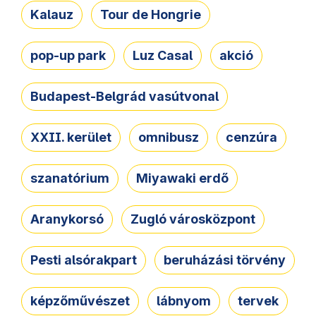
Kalauz
Tour de Hongrie
pop-up park
Luz Casal
akció
Budapest-Belgrád vasútvonal
XXII. kerület
omnibusz
cenzúra
szanatórium
Miyawaki erdő
Aranykorsó
Zugló városközpont
Pesti alsórakpart
beruházási törvény
képzőművészet
lábnyom
tervek