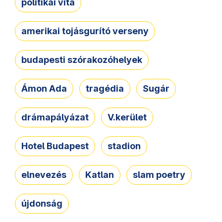
politikai vita
amerikai tojásgurító verseny
budapesti szórakozóhelyek
Ámon Ada
tragédia
Sugár
drámapályázat
V.kerület
Hotel Budapest
stadion
elnevezés
Katlan
slam poetry
újdonság