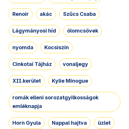
Renoir
akác
Szűcs Csaba
Lágymányosi híd
ólomcsövek
nyomda
Kocsiszín
Cinkotai Tájház
vonaljegy
XII.kerület
Kylie Minogue
romák elleni sorozatgyilkosságok
emléknapja
Horn Gyula
Nappal hajtva
üzlet