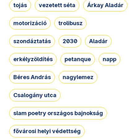
tojás
vezetett séta
Árkay Aladár
motorizáció
trolibusz
szondáztatás
2030
Aladár
erkélyzöldítés
petanque
napp
Béres András
nagylemez
Csalogány utca
slam poetry országos bajnokság
fővárosi helyi védettség