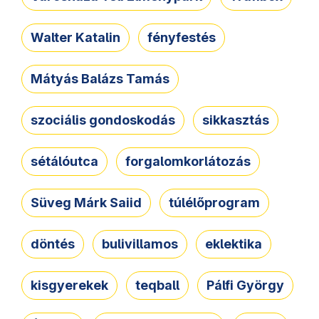
Walter Katalin
fényfestés
Mátyás Balázs Tamás
szociális gondoskodás
sikkasztás
sétálóutca
forgalomkorlátozás
Süveg Márk Saiid
túlélőprogram
döntés
bulivillamos
eklektika
kisgyerekek
teqball
Pálfi György