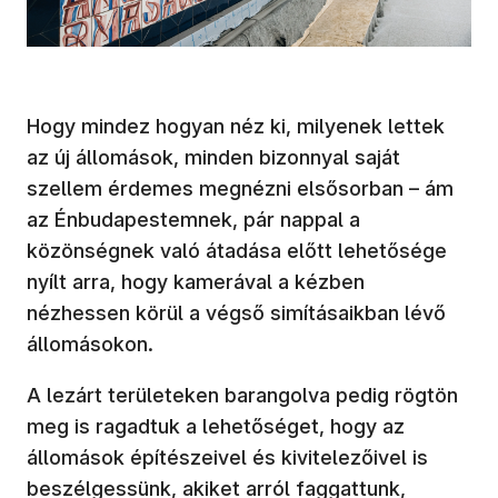
Hogy mindez hogyan néz ki, milyenek lettek
az új állomások, minden bizonnyal saját
szellem érdemes megnézni elsősorban – ám
az Énbudapestemnek, pár nappal a
közönségnek való átadása előtt lehetősége
nyílt arra, hogy kamerával a kézben
nézhessen körül a végső simításaikban lévő
állomásokon.
A lezárt területeken barangolva pedig rögtön
meg is ragadtuk a lehetőséget, hogy az
állomások építészeivel és kivitelezőivel is
beszélgessünk, akiket arról faggattunk,