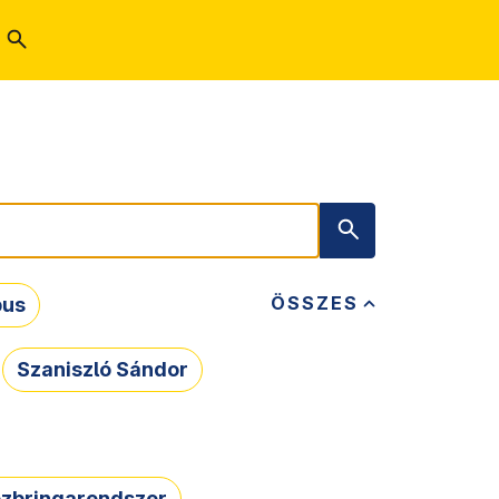
ÖSSZES
bus
Szaniszló Sándor
zbringarendszer