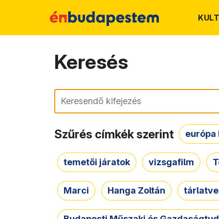
KUL
Keresés
Keresés
Szűrés címkék szerint
európa 
temetői járatok
vizsgafilm
T
Marci
Hanga Zoltán
tárlatv
Budapesti Műszaki és Gazdaságtu