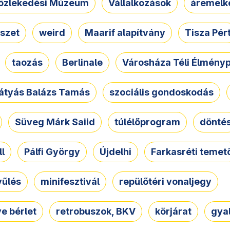
özlekedési Múzeum
Vállalkozások
áremelk
szet
weird
Maarif alapítvány
Tisza Pér
taozás
Berlinale
Városháza Téli Élmény
átyás Balázs Tamás
szociális gondoskodás
Süveg Márk Saiid
túlélőprogram
dönté
ll
Pálfi György
Újdelhi
Farkasréti temet
yűlés
minifesztivál
repülőtéri vonaljegy
e bérlet
retrobuszok, BKV
körjárat
gya