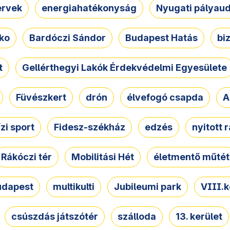
ervek
energiahatékonyság
Nyugati pályau
ko
Bardóczi Sándor
Budapest Hatás
bi
t
Gellérthegyi Lakók Érdekvédelmi Egyesülete
Füvészkert
drón
élvefogó csapda
A
ízi sport
Fidesz-székház
edzés
nyitott 
Rákóczi tér
Mobilitási Hét
életmentő műtét
udapest
multikulti
Jubileumi park
VIII.k
csúszdás játszótér
szálloda
13. kerület