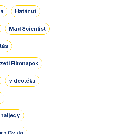
ja
Határ út
Mad Scientist
tás
zeti Filmnapok
videotéka
a
naljegy
rn Gyula