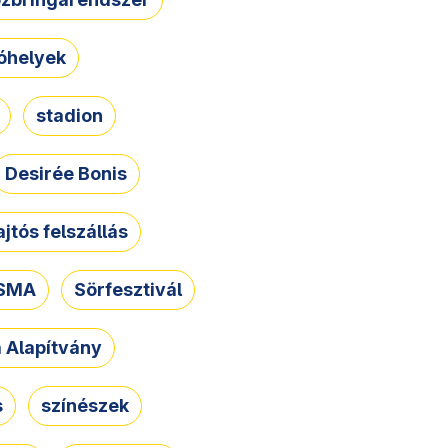
óhelyek
stadion
Desirée Bonis
ajtós felszállás
SMA
Sörfesztivál
a Alapítvány
s
színészek