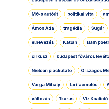
M0-s autóút
politikai vita
am
Ámon Ada
tragédia
Sugár
elnevezés
Katlan
slam poet
cirkusz
budapest főváros levélt
Nielsen piackutató
Országos Me
Varga Mihály
tarifaemelés
A
változás
Ikarus
Víz Koalíció