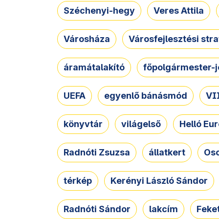
Széchenyi-hegy
Veres Attila
Városháza
Városfejlesztési str
áramátalakító
főpolgármester-j
UEFA
egyenlő bánásmód
VII
könyvtár
világelső
Helló Eur
Radnóti Zsuzsa
állatkert
Osc
térkép
Kerényi László Sándor
Radnóti Sándor
lakcím
Feket