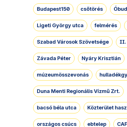
Budapest150
csőtörés
Óbud
Ligeti György utca
felmérés
Szabad Városok Szövetsége
II
Závada Péter
Nyáry Krisztián
múzeumösszevonás
hulladékgy
Duna Menti Regionális Vízmű Zrt.
bacsó béla utca
Közterület hasz
országos csúcs
ebtelep
CAF