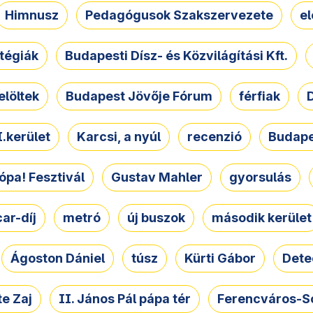
Himnusz
Pedagógusok Szakszervezete
e
atégiák
Budapesti Dísz- és Közvilágítási Kft.
elöltek
Budapest Jövője Fórum
férfiak
D
.kerület
Karcsi, a nyúl
recenzió
Budape
ópa! Fesztivál
Gustav Mahler
gyorsulás
ar-díj
metró
új buszok
második kerület
Ágoston Dániel
túsz
Kürti Gábor
Dete
e Zaj
II. János Pál pápa tér
Ferencváros-S