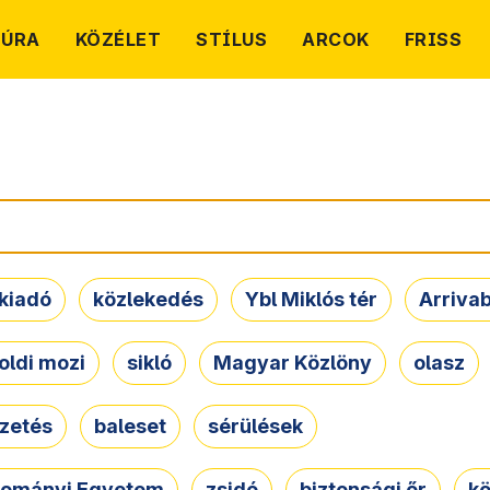
TÚRA
KÖZÉLET
STÍLUS
ARCOK
FRISS
kiadó
közlekedés
Ybl Miklós tér
Arriva
oldi mozi
sikló
Magyar Közlöny
olasz
ezetés
baleset
sérülések
dományi Egyetem
zsidó
biztonsági őr
kö