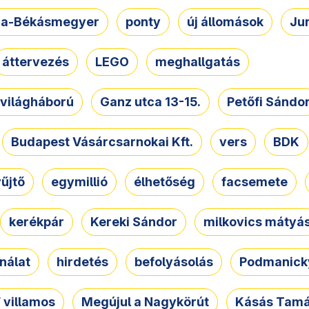
a-Békásmegyer
ponty
új állomások
Ju
áttervezés
LEGO
meghallgatás
. világháború
Ganz utca 13-15.
Petőfi Sándo
Budapest Vásárcsarnokai Kft.
vers
BDK
űjtő
egymillió
élhetőség
facsemete
kerékpár
Kereki Sándor
milkovics mátyá
nálat
hirdetés
befolyásolás
Podmanicky
 villamos
Megújul a Nagykörút
Kásás Tam