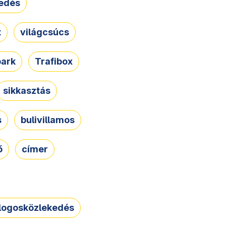
edés
t
világcsúcs
park
Trafibox
sikkasztás
s
bulivillamos
ő
címer
logosközlekedés