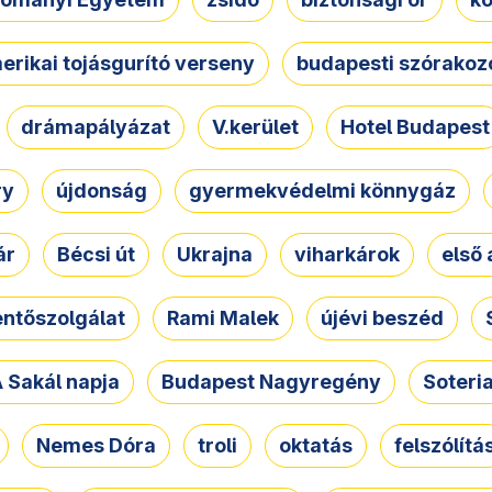
erikai tojásgurító verseny
budapesti szórakoz
drámapályázat
V.kerület
Hotel Budapest
ry
újdonság
gyermekvédelmi könnygáz
ár
Bécsi út
Ukrajna
viharkárok
első 
ntőszolgálat
Rami Malek
újévi beszéd
 Sakál napja
Budapest Nagyregény
Soteri
Nemes Dóra
troli
oktatás
felszólítá