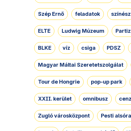
Szép Ernő
feladatok
színész
ELTE
Ludwig Múzeum
Parti
BLKE
víz
csiga
PDSZ
Magyar Máltai Szeretetszolgálat
Tour de Hongrie
pop-up park
XXII. kerület
omnibusz
cen
Zugló városközpont
Pesti alsór