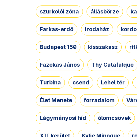
szurkolói zóna
állásbörze
ka
Farkas-erdő
irodaház
kordo
Budapest 150
kisszakasz
ri
Fazekas János
Thy Catafalque
Turbina
csend
Lehel tér
Élet Menete
forradalom
Vár
Lágymányosi híd
ólomcsövek
XII.kerület
Kylie Minogue
r