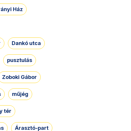
rányi Ház
r
Dankó utca
pusztulás
Zoboki Gábor
s
műjég
 tér
ás
Árasztó-part