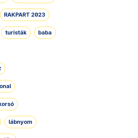
RAKPART 2023
turisták
baba
z
onal
korsó
lábnyom