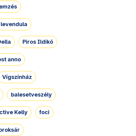
lemzés
levendula
ella
Piros Ildikó
st anno
Vígszínház
balesetveszély
ctive Kelly
foci
oroksár