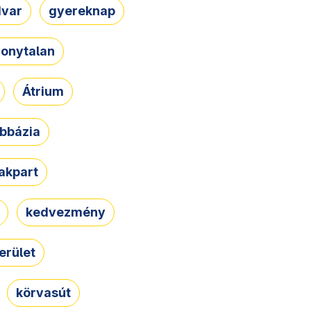
dvar
gyereknap
zonytalan
Átrium
bbázia
rakpart
kedvezmény
erület
körvasút