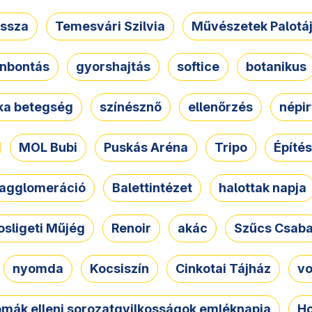
ssza
Temesvári Szilvia
Művészetek Palotá
nbontás
gyorshajtás
softice
botanikus
tka betegség
színésznő
ellenőrzés
népir
MOL Bubi
Puskás Aréna
Tripo
Építés
agglomeráció
Balettintézet
halottak napja
osligeti Műjég
Renoir
akác
Szűcs Csab
nyomda
Kocsiszín
Cinkotai Tájház
vo
omák elleni sorozatgyilkosságok emléknapja
Ho