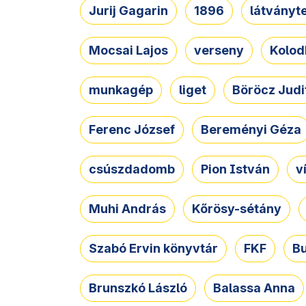
Jurij Gagarin
1896
látványt
Mocsai Lajos
verseny
Kolod
munkagép
liget
Böröcz Judi
Ferenc József
Bereményi Géza
csúszdadomb
Pion István
v
Muhi András
Kőrösy-sétány
Szabó Ervin könyvtár
FKF
B
Brunszkó László
Balassa Anna