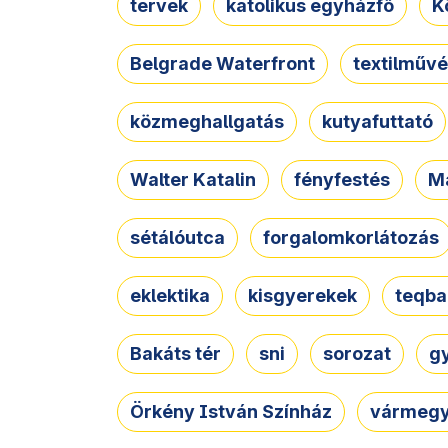
tervek
katolikus egyházfő
K
Belgrade Waterfront
textilművé
közmeghallgatás
kutyafuttató
Walter Katalin
fényfestés
M
sétálóutca
forgalomkorlátozás
eklektika
kisgyerekek
teqba
Bakáts tér
sni
sorozat
g
Örkény István Színház
vármegy