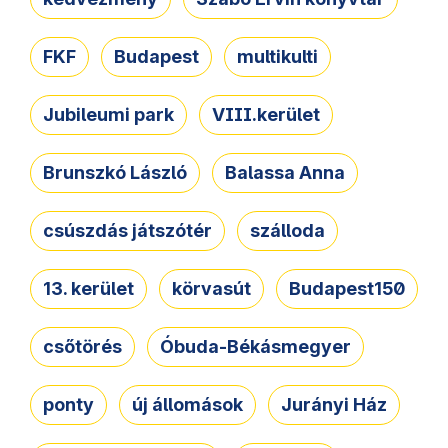
FKF
Budapest
multikulti
Jubileumi park
VIII.kerület
Brunszkó László
Balassa Anna
csúszdás játszótér
szálloda
13. kerület
körvasút
Budapest150
csőtörés
Óbuda-Békásmegyer
ponty
új állomások
Jurányi Ház