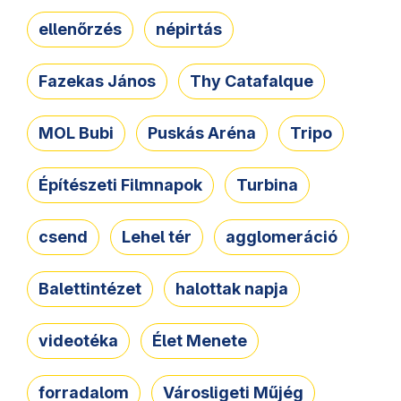
ellenőrzés
népirtás
Fazekas János
Thy Catafalque
MOL Bubi
Puskás Aréna
Tripo
Építészeti Filmnapok
Turbina
csend
Lehel tér
agglomeráció
Balettintézet
halottak napja
videotéka
Élet Menete
forradalom
Városligeti Műjég