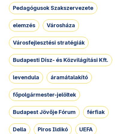
Pedagógusok Szakszervezete
elemzés
Városháza
Városfejlesztési stratégiák
Budapesti Dísz- és Közvilágítási Kft.
levendula
áramátalakító
főpolgármester-jelöltek
Budapest Jövője Fórum
férfiak
Della
Piros Ildikó
UEFA