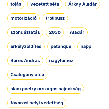
tojás
vezetett séta
Árkay Aladár
motorizáció
trolibusz
szondáztatás
2030
Aladár
erkélyzöldítés
petanque
napp
Béres András
nagylemez
Csalogány utca
slam poetry országos bajnokság
fővárosi helyi védettség