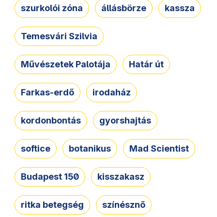
szurkolói zóna
állásbörze
kassza
Temesvári Szilvia
Művészetek Palotája
Határ út
Farkas-erdő
irodaház
kordonbontás
gyorshajtás
softice
botanikus
Mad Scientist
Budapest 150
kisszakasz
ritka betegség
színésznő