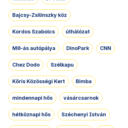
Bajcsy-Zsilinszky köz
Kordos Szabolcs
úthálózat
M0-ás autópálya
DinoPark
CNN
Chez Dodo
Szélkapu
Kőris Közösségi Kert
Bimba
mindennapi hős
vásárcsarnok
hétköznapi hős
Széchenyi István