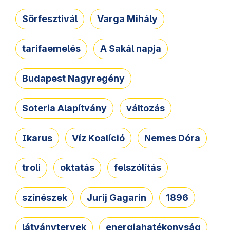
Sörfesztivál
Varga Mihály
tarifaemelés
A Sakál napja
Budapest Nagyregény
Soteria Alapítvány
változás
Ikarus
Víz Koalíció
Nemes Dóra
troli
oktatás
felszólítás
színészek
Jurij Gagarin
1896
látványtervek
energiahatékonyság