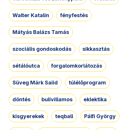
Walter Katalin
fényfestés
Mátyás Balázs Tamás
szociális gondoskodás
sikkasztás
sétálóutca
forgalomkorlátozás
Süveg Márk Saiid
túlélőprogram
döntés
bulivillamos
eklektika
kisgyerekek
teqball
Pálfi György