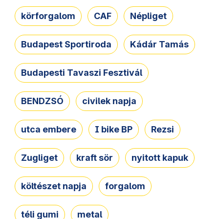
körforgalom
CAF
Népliget
Budapest Sportiroda
Kádár Tamás
Budapesti Tavaszi Fesztivál
BENDZSÓ
civilek napja
utca embere
I bike BP
Rezsi
Zugliget
kraft sör
nyitott kapuk
költészet napja
forgalom
téli gumi
metal