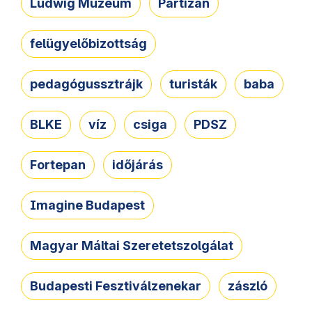
Ludwig Múzeum
Partizán
felügyelőbizottság
pedagógussztrájk
turisták
baba
BLKE
víz
csiga
PDSZ
Fortepan
időjárás
Imagine Budapest
Magyar Máltai Szeretetszolgálat
Budapesti Fesztiválzenekar
zászló