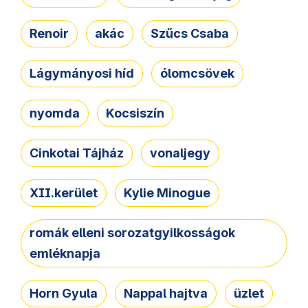
Renoir
akác
Szűcs Csaba
Lágymányosi híd
ólomcsövek
nyomda
Kocsiszín
Cinkotai Tájház
vonaljegy
XII.kerület
Kylie Minogue
romák elleni sorozatgyilkosságok
emléknapja
Horn Gyula
Nappal hajtva
üzlet