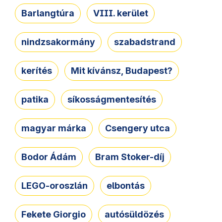
Barlangtúra
VIII. kerület
nindzsakormány
szabadstrand
kerítés
Mit kívánsz, Budapest?
patika
síkosságmentesítés
magyar márka
Csengery utca
Bodor Ádám
Bram Stoker-díj
LEGO-oroszlán
elbontás
Fekete Giorgio
autósüldözés