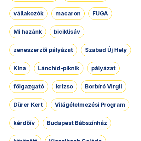
vállakozók
macaron
FUGA
Mi hazánk
biciklisáv
zeneszerzői pályázat
Szabad Új Hely
Kína
Lánchíd-piknik
pályázat
főigazgató
krizso
Borbíró Virgil
Dürer Kert
Világélelmezési Program
kérdőív
Budapest Bábszínház