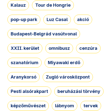
Kalauz
Tour de Hongrie
pop-up park
Luz Casal
akció
Budapest-Belgrád vasútvonal
XXII. kerület
omnibusz
cenzúra
szanatórium
Miyawaki erdő
Aranykorsó
Zugló városközpont
Pesti alsórakpart
beruházási törvény
képzőművészet
lábnyom
tervek