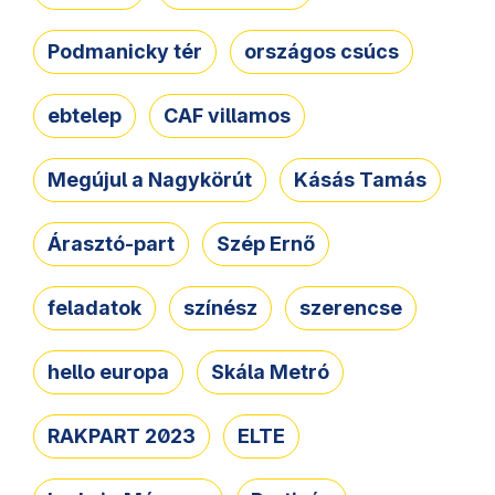
Podmanicky tér
országos csúcs
ebtelep
CAF villamos
Megújul a Nagykörút
Kásás Tamás
Árasztó-part
Szép Ernő
feladatok
színész
szerencse
hello europa
Skála Metró
RAKPART 2023
ELTE