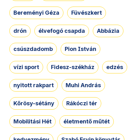
Bereményi Géza
Füvészkert
drón
élvefogó csapda
Abbázia
csúszdadomb
Pion István
vízi sport
Fidesz-székház
edzés
nyitott rakpart
Muhi András
Kőrösy-sétány
Rákóczi tér
Mobilitási Hét
életmentő műtét
kedvezmény
Szabó Ervin könyvtár