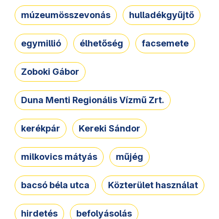
múzeumösszevonás
hulladékgyűjtő
egymillió
élhetőség
facsemete
Zoboki Gábor
Duna Menti Regionális Vízmű Zrt.
kerékpár
Kereki Sándor
milkovics mátyás
műjég
bacsó béla utca
Közterület használat
hirdetés
befolyásolás