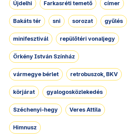
Újdelhi
Farkasréti temető
címer
Bakáts tér
sni
sorozat
gyűlés
minifesztivál
repülőtéri vonaljegy
Örkény István Színház
vármegye bérlet
retrobuszok, BKV
körjárat
gyalogosközlekedés
Széchenyi-hegy
Veres Attila
Himnusz