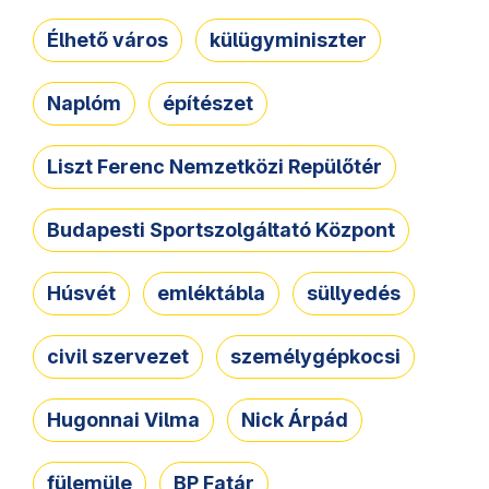
Élhető város
külügyminiszter
Naplóm
építészet
Liszt Ferenc Nemzetközi Repülőtér
Budapesti Sportszolgáltató Központ
Húsvét
emléktábla
süllyedés
civil szervezet
személygépkocsi
Hugonnai Vilma
Nick Árpád
fülemüle
BP Fatár