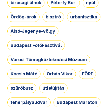
bírósági ülnök
Péterfy Bori
nyúl
Ördög-árok
bisztró
urbanisztika
Alsó-Jegenye-völgy
Budapest FotóFesztivál
Városi Tömegközlekedési Múzeum
Kocsis Máté
Orbán Vikor
FÖRI
szűrőbusz
útfelújítás
teherpályaudvar
Budapest Maraton