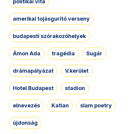
politikai vita
amerikai tojásgurító verseny
budapesti szórakozóhelyek
Ámon Ada
tragédia
Sugár
drámapályázat
V.kerület
Hotel Budapest
stadion
elnevezés
Katlan
slam poetry
újdonság