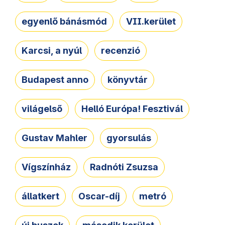
egyenlő bánásmód
VII.kerület
Karcsi, a nyúl
recenzió
Budapest anno
könyvtár
világelső
Helló Európa! Fesztivál
Gustav Mahler
gyorsulás
Vígszínház
Radnóti Zsuzsa
állatkert
Oscar-díj
metró