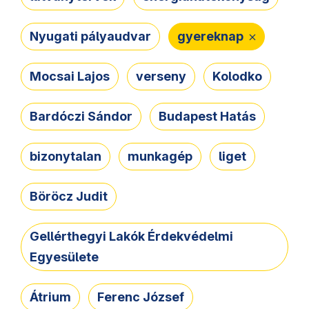
Nyugati pályaudvar
gyereknap
Mocsai Lajos
verseny
Kolodko
Bardóczi Sándor
Budapest Hatás
bizonytalan
munkagép
liget
Böröcz Judit
Gellérthegyi Lakók Érdekvédelmi
Egyesülete
Átrium
Ferenc József