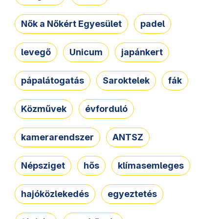
Nők a Nőkért Egyesület
padel
levegő
Unicum
japánkert
pápalátogatás
Saroktelek
fák
Közművek
évforduló
kamerarendszer
ANTSZ
Népsziget
hős
klímasemleges
hajóközlekedés
egyeztetés