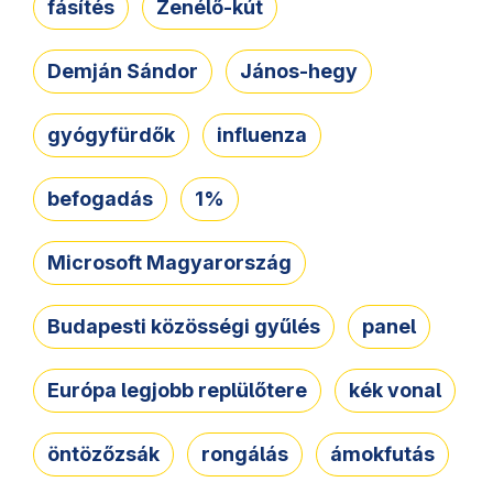
fásítés
Zenélő-kút
Demján Sándor
János-hegy
gyógyfürdők
influenza
befogadás
1%
Microsoft Magyarország
Budapesti közösségi gyűlés
panel
Európa legjobb replülőtere
kék vonal
öntözőzsák
rongálás
ámokfutás