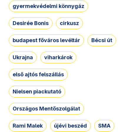
gyermekvédelmi könnygáz
Desirée Bonis
cirkusz
budapest főváros levéltár
Bécsi út
Ukrajna
viharkárok
első ajtós felszállás
Nielsen piackutató
Országos Mentőszolgálat
Rami Malek
újévi beszéd
SMA