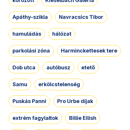
körözött
Kieselbach Galéria
Apáthy-szikla
Navracsics Tibor
hamuládás
hálózat
parkolási zóna
Harminckettesek tere
Dob utca
autóbusz
etető
Samu
erkölcstelenség
Puskás Panni
Pro Urbe díjak
extrém fagylaltok
Billie Eilish