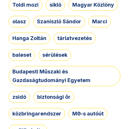
Toldi mozi
sikló
Magyar Közlöny
olasz
Szaniszló Sándor
Marci
Hanga Zoltán
tárlatvezetés
baleset
sérülések
Budapesti Műszaki és
Gazdaságtudományi Egyetem
zsidó
biztonsági őr
közbringarendszer
M0-s autóút