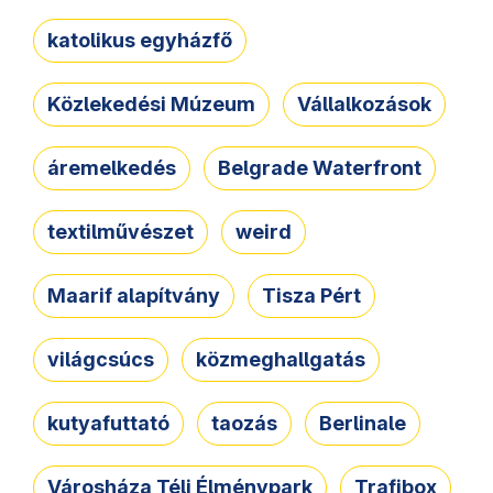
katolikus egyházfő
Közlekedési Múzeum
Vállalkozások
áremelkedés
Belgrade Waterfront
textilművészet
weird
Maarif alapítvány
Tisza Pért
világcsúcs
közmeghallgatás
kutyafuttató
taozás
Berlinale
Városháza Téli Élménypark
Trafibox