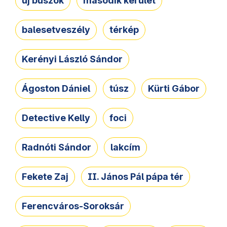
új buszok
második kerület
balesetveszély
térkép
Kerényi László Sándor
Ágoston Dániel
túsz
Kürti Gábor
Detective Kelly
foci
Radnóti Sándor
lakcím
Fekete Zaj
II. János Pál pápa tér
Ferencváros-Soroksár