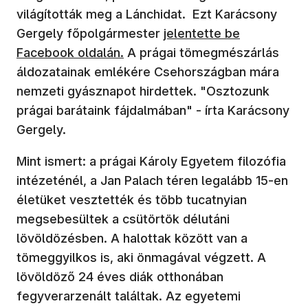
világították meg a Lánchidat. Ezt Karácsony
Gergely főpolgármester
jelentette be
Facebook oldalán.
A prágai tömegmészárlás
áldozatainak emlékére Csehországban mára
nemzeti gyásznapot hirdettek. "Osztozunk
prágai barátaink fájdalmában" - írta Karácsony
Gergely.
Mint ismert: a prágai Károly Egyetem filozófia
intézeténél, a Jan Palach téren legalább 15-en
életüket vesztették és több tucatnyian
megsebesültek a csütörtök délutáni
lövöldözésben. A halottak között van a
tömeggyilkos is, aki önmagával végzett. A
lövöldöző 24 éves diák otthonában
fegyverarzenált találtak. Az egyetemi