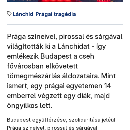
Lánchíd
Prágai tragédia
Prága színeivel, pirossal és sárgával
világították ki a Lánchidat - így
emlékezik Budapest a cseh
fővárosban elkövetett
tömegmészárlás áldozataira. Mint
ismert, egy prágai egyetemen 14
emberrel végzett egy diák, majd
öngyilkos lett.
Budapest együttérzése, szolidaritása jeléül
Prága színeivel, pirossal és sárgával