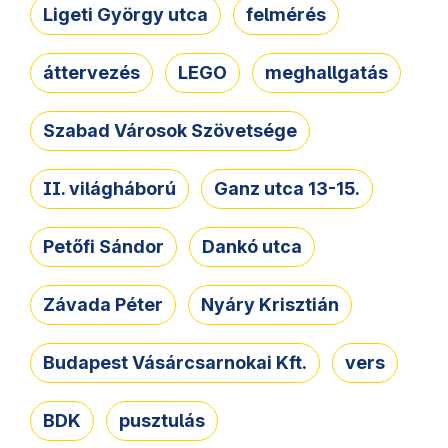
Ligeti György utca
felmérés
áttervezés
LEGO
meghallgatás
Szabad Városok Szövetsége
II. világháború
Ganz utca 13-15.
Petőfi Sándor
Dankó utca
Závada Péter
Nyáry Krisztián
Budapest Vásárcsarnokai Kft.
vers
BDK
pusztulás