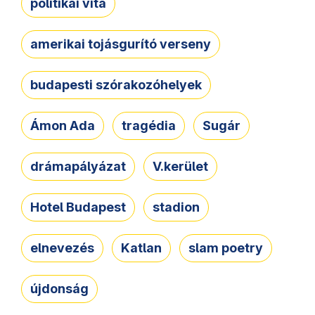
politikai vita
amerikai tojásgurító verseny
budapesti szórakozóhelyek
Ámon Ada
tragédia
Sugár
drámapályázat
V.kerület
Hotel Budapest
stadion
elnevezés
Katlan
slam poetry
újdonság