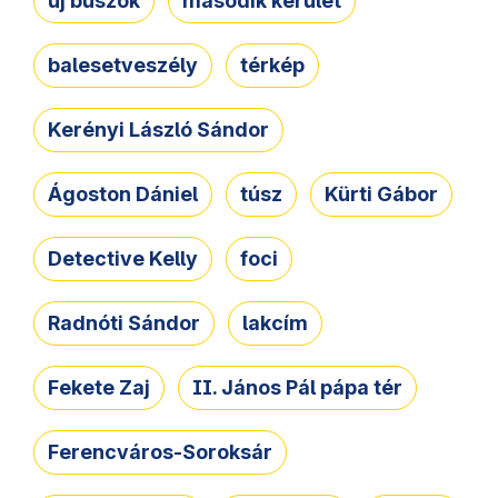
új buszok
második kerület
balesetveszély
térkép
Kerényi László Sándor
Ágoston Dániel
túsz
Kürti Gábor
Detective Kelly
foci
Radnóti Sándor
lakcím
Fekete Zaj
II. János Pál pápa tér
Ferencváros-Soroksár