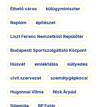
Élhető város
külügyminiszter
Naplóm
építészet
Liszt Ferenc Nemzetközi Repülőtér
Budapesti Sportszolgáltató Központ
Húsvét
emléktábla
süllyedés
civil szervezet
személygépkocsi
Hugonnai Vilma
Nick Árpád
fülemüle
BP Fatár