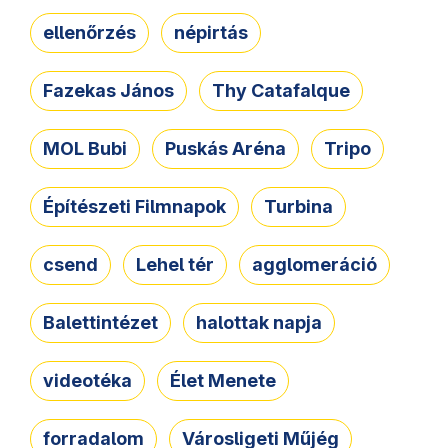
ellenőrzés
népirtás
Fazekas János
Thy Catafalque
MOL Bubi
Puskás Aréna
Tripo
Építészeti Filmnapok
Turbina
csend
Lehel tér
agglomeráció
Balettintézet
halottak napja
videotéka
Élet Menete
forradalom
Városligeti Műjég