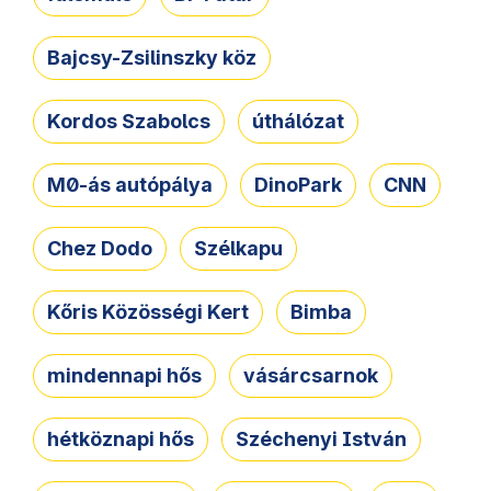
Bajcsy-Zsilinszky köz
Kordos Szabolcs
úthálózat
M0-ás autópálya
DinoPark
CNN
Chez Dodo
Szélkapu
Kőris Közösségi Kert
Bimba
mindennapi hős
vásárcsarnok
hétköznapi hős
Széchenyi István