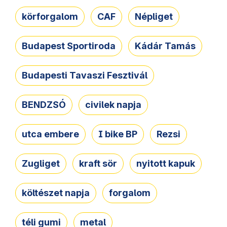
körforgalom
CAF
Népliget
Budapest Sportiroda
Kádár Tamás
Budapesti Tavaszi Fesztivál
BENDZSÓ
civilek napja
utca embere
I bike BP
Rezsi
Zugliget
kraft sör
nyitott kapuk
költészet napja
forgalom
téli gumi
metal