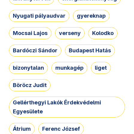
Nyugati pályaudvar
gyereknap
Mocsai Lajos
verseny
Kolodko
Bardóczi Sándor
Budapest Hatás
bizonytalan
munkagép
liget
Böröcz Judit
Gellérthegyi Lakók Érdekvédelmi
Egyesülete
Átrium
Ferenc József