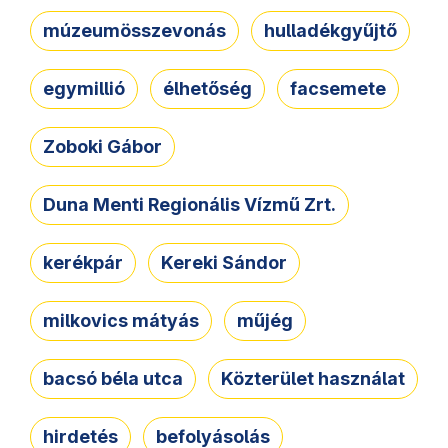
múzeumösszevonás
hulladékgyűjtő
egymillió
élhetőség
facsemete
Zoboki Gábor
Duna Menti Regionális Vízmű Zrt.
kerékpár
Kereki Sándor
milkovics mátyás
műjég
bacsó béla utca
Közterület használat
hirdetés
befolyásolás