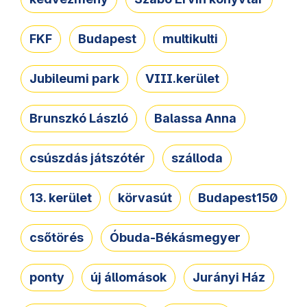
FKF
Budapest
multikulti
Jubileumi park
VIII.kerület
Brunszkó László
Balassa Anna
csúszdás játszótér
szálloda
13. kerület
körvasút
Budapest150
csőtörés
Óbuda-Békásmegyer
ponty
új állomások
Jurányi Ház