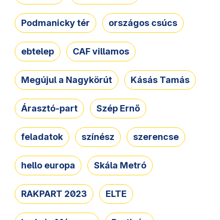
Podmanicky tér
országos csúcs
ebtelep
CAF villamos
Megújul a Nagykörút
Kásás Tamás
Árasztó-part
Szép Ernő
feladatok
színész
szerencse
hello europa
Skála Metró
RAKPART 2023
ELTE