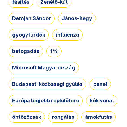
fásítés
Zenélő-kút
Demján Sándor
János-hegy
gyógyfürdők
influenza
befogadás
1%
Microsoft Magyarország
Budapesti közösségi gyűlés
panel
Európa legjobb replülőtere
kék vonal
öntözőzsák
rongálás
ámokfutás