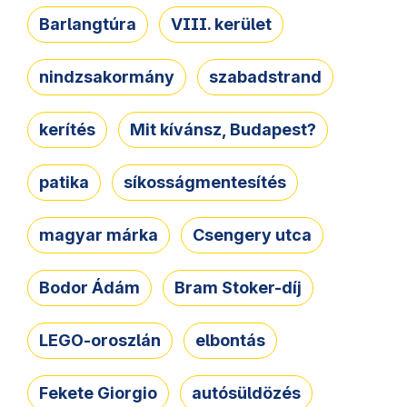
Barlangtúra
VIII. kerület
nindzsakormány
szabadstrand
kerítés
Mit kívánsz, Budapest?
patika
síkosságmentesítés
magyar márka
Csengery utca
Bodor Ádám
Bram Stoker-díj
LEGO-oroszlán
elbontás
Fekete Giorgio
autósüldözés