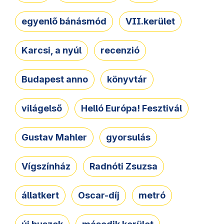
egyenlő bánásmód
VII.kerület
Karcsi, a nyúl
recenzió
Budapest anno
könyvtár
világelső
Helló Európa! Fesztivál
Gustav Mahler
gyorsulás
Vígszínház
Radnóti Zsuzsa
állatkert
Oscar-díj
metró