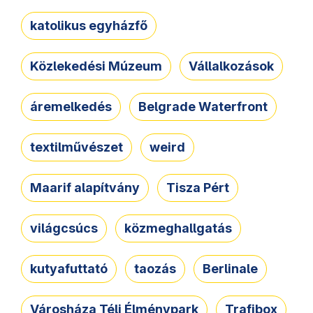
katolikus egyházfő
Közlekedési Múzeum
Vállalkozások
áremelkedés
Belgrade Waterfront
textilművészet
weird
Maarif alapítvány
Tisza Pért
világcsúcs
közmeghallgatás
kutyafuttató
taozás
Berlinale
Városháza Téli Élménypark
Trafibox