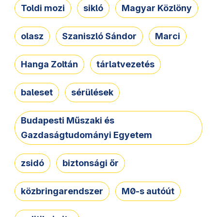
Toldi mozi
sikló
Magyar Közlöny
olasz
Szaniszló Sándor
Marci
Hanga Zoltán
tárlatvezetés
baleset
sérülések
Budapesti Műszaki és
Gazdaságtudományi Egyetem
zsidó
biztonsági őr
közbringarendszer
M0-s autóút