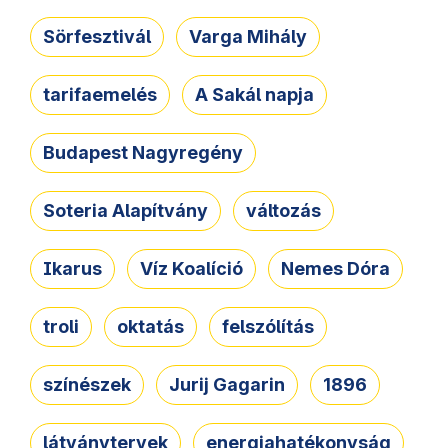
Sörfesztivál
Varga Mihály
tarifaemelés
A Sakál napja
Budapest Nagyregény
Soteria Alapítvány
változás
Ikarus
Víz Koalíció
Nemes Dóra
troli
oktatás
felszólítás
színészek
Jurij Gagarin
1896
látványtervek
energiahatékonyság