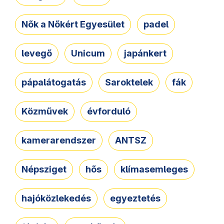
Nők a Nőkért Egyesület
padel
levegő
Unicum
japánkert
pápalátogatás
Saroktelek
fák
Közművek
évforduló
kamerarendszer
ANTSZ
Népsziget
hős
klímasemleges
hajóközlekedés
egyeztetés