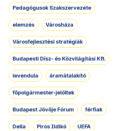
Pedagógusok Szakszervezete
elemzés
Városháza
Városfejlesztési stratégiák
Budapesti Dísz- és Közvilágítási Kft.
levendula
áramátalakító
főpolgármester-jelöltek
Budapest Jövője Fórum
férfiak
Della
Piros Ildikó
UEFA