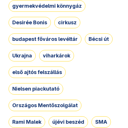
gyermekvédelmi könnygáz
Desirée Bonis
cirkusz
budapest főváros levéltár
Bécsi út
Ukrajna
viharkárok
első ajtós felszállás
Nielsen piackutató
Országos Mentőszolgálat
Rami Malek
újévi beszéd
SMA