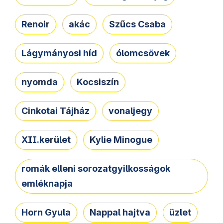
Renoir
akác
Szűcs Csaba
Lágymányosi híd
ólomcsövek
nyomda
Kocsiszín
Cinkotai Tájház
vonaljegy
XII.kerület
Kylie Minogue
romák elleni sorozatgyilkosságok
emléknapja
Horn Gyula
Nappal hajtva
üzlet