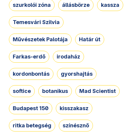
szurkolói zóna
állásbörze
kassza
Temesvári Szilvia
Művészetek Palotája
Határ út
Farkas-erdő
irodaház
kordonbontás
gyorshajtás
softice
botanikus
Mad Scientist
Budapest 150
kisszakasz
ritka betegség
színésznő