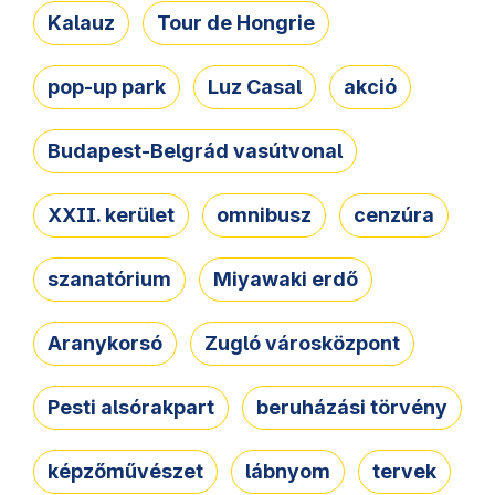
Kalauz
Tour de Hongrie
pop-up park
Luz Casal
akció
Budapest-Belgrád vasútvonal
XXII. kerület
omnibusz
cenzúra
szanatórium
Miyawaki erdő
Aranykorsó
Zugló városközpont
Pesti alsórakpart
beruházási törvény
képzőművészet
lábnyom
tervek