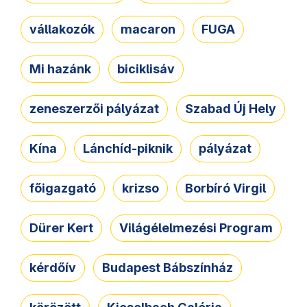
vállakozók
macaron
FUGA
Mi hazánk
biciklisáv
zeneszerzői pályázat
Szabad Új Hely
Kína
Lánchíd-piknik
pályázat
főigazgató
krizso
Borbíró Virgil
Dürer Kert
Világélelmezési Program
kérdőív
Budapest Bábszínház