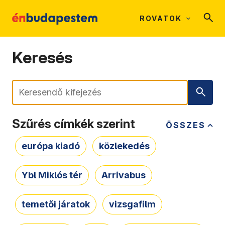
ROVATOK
Keresés
Keresés
Szűrés címkék szerint
ÖSSZES
európa kiadó
közlekedés
Ybl Miklós tér
Arrivabus
temetői járatok
vizsgafilm