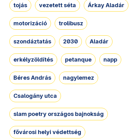
tojás
vezetett séta
Árkay Aladár
motorizáció
trolibusz
szondáztatás
2030
Aladár
erkélyzöldítés
petanque
napp
Béres András
nagylemez
Csalogány utca
slam poetry országos bajnokság
fővárosi helyi védettség