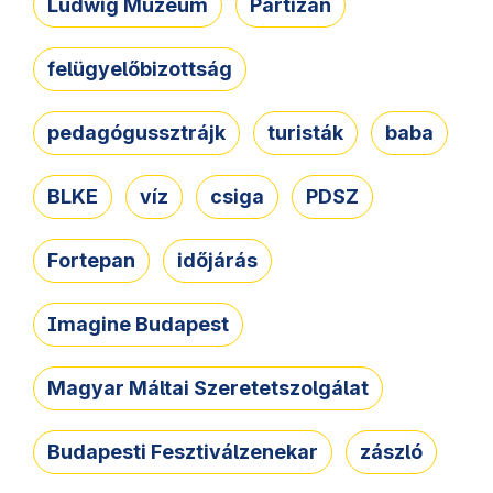
Ludwig Múzeum
Partizán
felügyelőbizottság
pedagógussztrájk
turisták
baba
BLKE
víz
csiga
PDSZ
Fortepan
időjárás
Imagine Budapest
Magyar Máltai Szeretetszolgálat
Budapesti Fesztiválzenekar
zászló