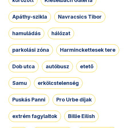
körözött
Kieselbach Galéria
Apáthy-szikla
Navracsics Tibor
hamuládás
hálózat
parkolási zóna
Harminckettesek tere
Dob utca
autóbusz
etető
Samu
erkölcstelenség
Puskás Panni
Pro Urbe díjak
extrém fagylaltok
Billie Eilish