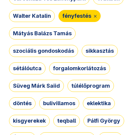
Walter Katalin
fényfestés
Mátyás Balázs Tamás
szociális gondoskodás
sikkasztás
sétálóutca
forgalomkorlátozás
Süveg Márk Saiid
túlélőprogram
döntés
bulivillamos
eklektika
kisgyerekek
teqball
Pálfi György