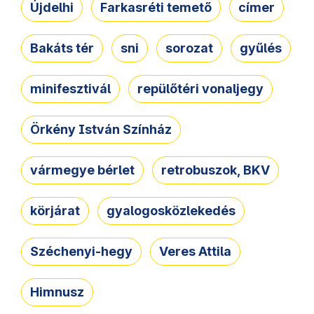
Újdelhi
Farkasréti temető
címer
Bakáts tér
sni
sorozat
gyűlés
minifesztivál
repülőtéri vonaljegy
Örkény István Színház
vármegye bérlet
retrobuszok, BKV
körjárat
gyalogosközlekedés
Széchenyi-hegy
Veres Attila
Himnusz