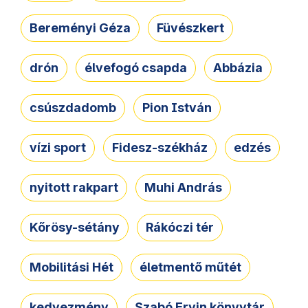
Bereményi Géza
Füvészkert
drón
élvefogó csapda
Abbázia
csúszdadomb
Pion István
vízi sport
Fidesz-székház
edzés
nyitott rakpart
Muhi András
Kőrösy-sétány
Rákóczi tér
Mobilitási Hét
életmentő műtét
kedvezmény
Szabó Ervin könyvtár