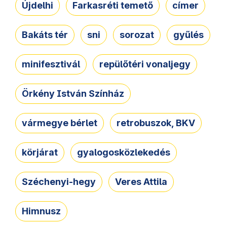
Újdelhi
Farkasréti temető
címer
Bakáts tér
sni
sorozat
gyűlés
minifesztivál
repülőtéri vonaljegy
Örkény István Színház
vármegye bérlet
retrobuszok, BKV
körjárat
gyalogosközlekedés
Széchenyi-hegy
Veres Attila
Himnusz