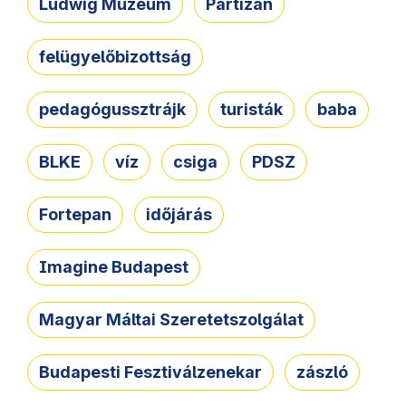
Ludwig Múzeum
Partizán
felügyelőbizottság
pedagógussztrájk
turisták
baba
BLKE
víz
csiga
PDSZ
Fortepan
időjárás
Imagine Budapest
Magyar Máltai Szeretetszolgálat
Budapesti Fesztiválzenekar
zászló