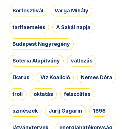
Sörfesztivál
Varga Mihály
tarifaemelés
A Sakál napja
Budapest Nagyregény
Soteria Alapítvány
változás
Ikarus
Víz Koalíció
Nemes Dóra
troli
oktatás
felszólítás
színészek
Jurij Gagarin
1896
látványtervek
energiahatékonyság