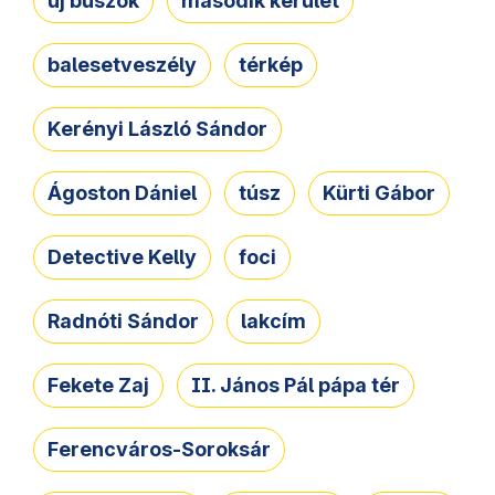
új buszok
második kerület
balesetveszély
térkép
Kerényi László Sándor
Ágoston Dániel
túsz
Kürti Gábor
Detective Kelly
foci
Radnóti Sándor
lakcím
Fekete Zaj
II. János Pál pápa tér
Ferencváros-Soroksár