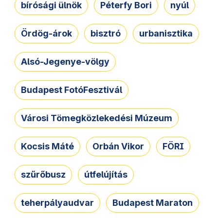
bírósági ülnök
Péterfy Bori
nyúl
Ördög-árok
bisztró
urbanisztika
Alsó-Jegenye-völgy
Budapest FotóFesztivál
Városi Tömegközlekedési Múzeum
Kocsis Máté
Orbán Vikor
FÖRI
szűrőbusz
útfelújítás
teherpályaudvar
Budapest Maraton