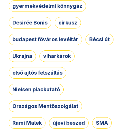
gyermekvédelmi könnygáz
Desirée Bonis
cirkusz
budapest főváros levéltár
Bécsi út
Ukrajna
viharkárok
első ajtós felszállás
Nielsen piackutató
Országos Mentőszolgálat
Rami Malek
újévi beszéd
SMA