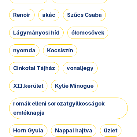
Renoir
akác
Szűcs Csaba
Lágymányosi híd
ólomcsövek
nyomda
Kocsiszín
Cinkotai Tájház
vonaljegy
XII.kerület
Kylie Minogue
romák elleni sorozatgyilkosságok
emléknapja
Horn Gyula
Nappal hajtva
üzlet