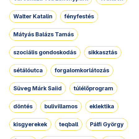
Walter Katalin
fényfestés
Mátyás Balázs Tamás
szociális gondoskodás
sikkasztás
sétálóutca
forgalomkorlátozás
Süveg Márk Saiid
túlélőprogram
döntés
bulivillamos
eklektika
kisgyerekek
teqball
Pálfi György