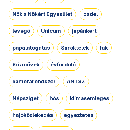
Nők a Nőkért Egyesület
padel
levegő
Unicum
japánkert
pápalátogatás
Saroktelek
fák
Közművek
évforduló
kamerarendszer
ANTSZ
Népsziget
hős
klímasemleges
hajóközlekedés
egyeztetés