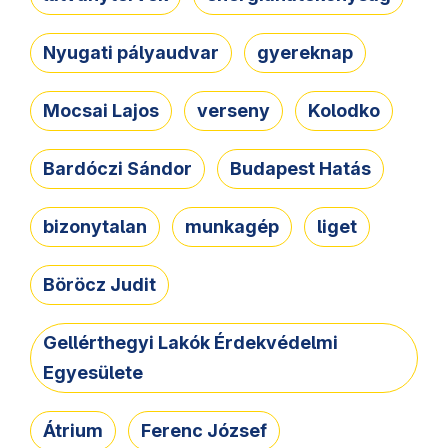
Nyugati pályaudvar
gyereknap
Mocsai Lajos
verseny
Kolodko
Bardóczi Sándor
Budapest Hatás
bizonytalan
munkagép
liget
Böröcz Judit
Gellérthegyi Lakók Érdekvédelmi
Egyesülete
Átrium
Ferenc József