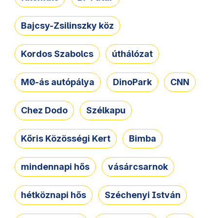
Bajcsy-Zsilinszky köz
Kordos Szabolcs
úthálózat
M0-ás autópálya
DinoPark
CNN
Chez Dodo
Szélkapu
Kőris Közösségi Kert
Bimba
mindennapi hős
vásárcsarnok
hétköznapi hős
Széchenyi István