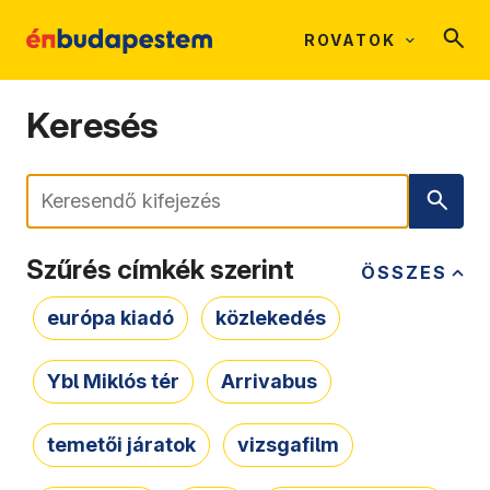
ROVATOK
Keresés
Keresés
Szűrés címkék szerint
ÖSSZES
európa kiadó
közlekedés
Ybl Miklós tér
Arrivabus
temetői járatok
vizsgafilm