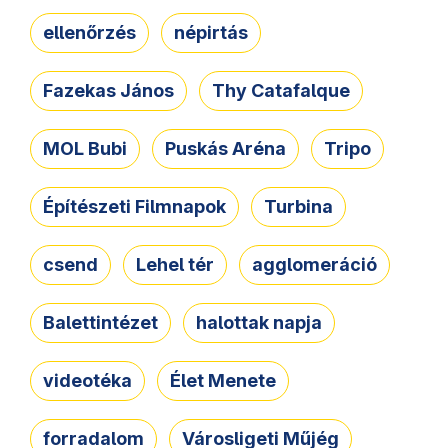
ellenőrzés
népirtás
Fazekas János
Thy Catafalque
MOL Bubi
Puskás Aréna
Tripo
Építészeti Filmnapok
Turbina
csend
Lehel tér
agglomeráció
Balettintézet
halottak napja
videotéka
Élet Menete
forradalom
Városligeti Műjég