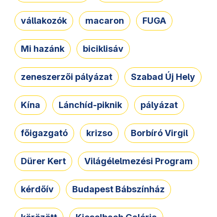
vállakozók
macaron
FUGA
Mi hazánk
biciklisáv
zeneszerzői pályázat
Szabad Új Hely
Kína
Lánchíd-piknik
pályázat
főigazgató
krizso
Borbíró Virgil
Dürer Kert
Világélelmezési Program
kérdőív
Budapest Bábszínház