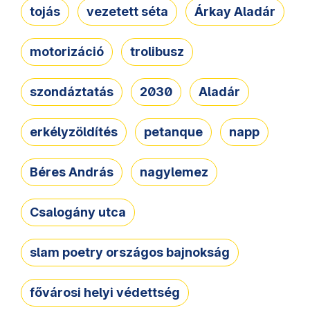
tojás
vezetett séta
Árkay Aladár
motorizáció
trolibusz
szondáztatás
2030
Aladár
erkélyzöldítés
petanque
napp
Béres András
nagylemez
Csalogány utca
slam poetry országos bajnokság
fővárosi helyi védettség