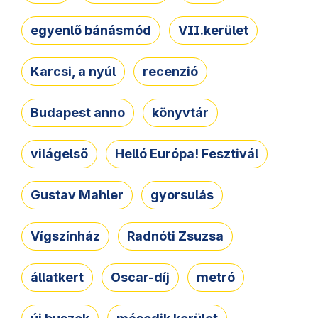
egyenlő bánásmód
VII.kerület
Karcsi, a nyúl
recenzió
Budapest anno
könyvtár
világelső
Helló Európa! Fesztivál
Gustav Mahler
gyorsulás
Vígszínház
Radnóti Zsuzsa
állatkert
Oscar-díj
metró