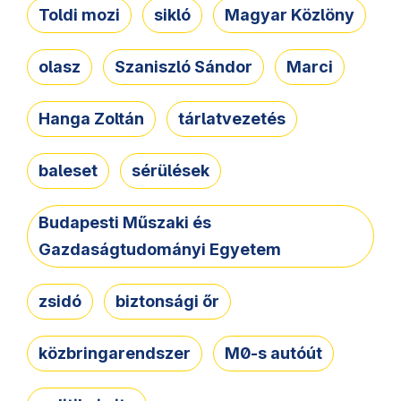
Toldi mozi
sikló
Magyar Közlöny
olasz
Szaniszló Sándor
Marci
Hanga Zoltán
tárlatvezetés
baleset
sérülések
Budapesti Műszaki és
Gazdaságtudományi Egyetem
zsidó
biztonsági őr
közbringarendszer
M0-s autóút