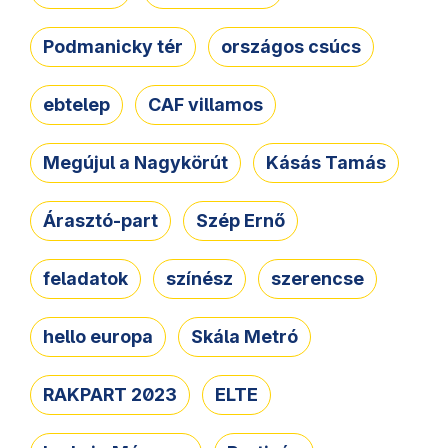
Podmanicky tér
országos csúcs
ebtelep
CAF villamos
Megújul a Nagykörút
Kásás Tamás
Árasztó-part
Szép Ernő
feladatok
színész
szerencse
hello europa
Skála Metró
RAKPART 2023
ELTE