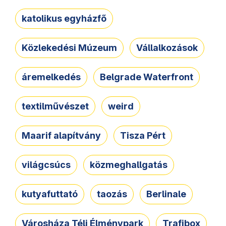
katolikus egyházfő
Közlekedési Múzeum
Vállalkozások
áremelkedés
Belgrade Waterfront
textilművészet
weird
Maarif alapítvány
Tisza Pért
világcsúcs
közmeghallgatás
kutyafuttató
taozás
Berlinale
Városháza Téli Élménypark
Trafibox