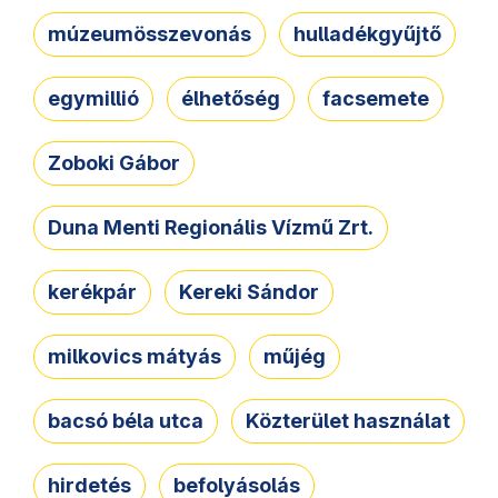
múzeumösszevonás
hulladékgyűjtő
egymillió
élhetőség
facsemete
Zoboki Gábor
Duna Menti Regionális Vízmű Zrt.
kerékpár
Kereki Sándor
milkovics mátyás
műjég
bacsó béla utca
Közterület használat
hirdetés
befolyásolás