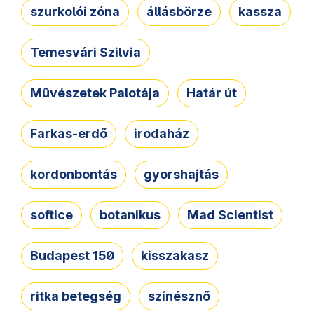
szurkolói zóna
állásbörze
kassza
Temesvári Szilvia
Művészetek Palotája
Határ út
Farkas-erdő
irodaház
kordonbontás
gyorshajtás
softice
botanikus
Mad Scientist
Budapest 150
kisszakasz
ritka betegség
színésznő