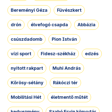
Bereményi Géza
Füvészkert
drón
élvefogó csapda
Abbázia
csúszdadomb
Pion István
vízi sport
Fidesz-székház
edzés
nyitott rakpart
Muhi András
Kőrösy-sétány
Rákóczi tér
Mobilitási Hét
életmentő műtét
kedvezmény
Szabó Ervin könyvtár