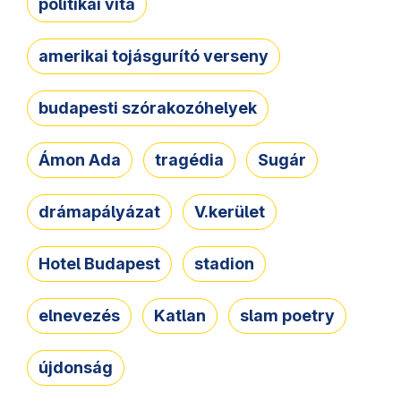
politikai vita
amerikai tojásgurító verseny
budapesti szórakozóhelyek
Ámon Ada
tragédia
Sugár
drámapályázat
V.kerület
Hotel Budapest
stadion
elnevezés
Katlan
slam poetry
újdonság