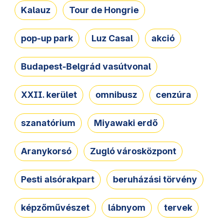
Kalauz
Tour de Hongrie
pop-up park
Luz Casal
akció
Budapest-Belgrád vasútvonal
XXII. kerület
omnibusz
cenzúra
szanatórium
Miyawaki erdő
Aranykorsó
Zugló városközpont
Pesti alsórakpart
beruházási törvény
képzőművészet
lábnyom
tervek