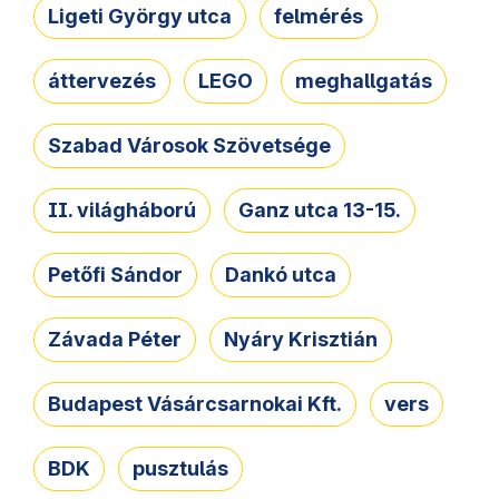
Ligeti György utca
felmérés
áttervezés
LEGO
meghallgatás
Szabad Városok Szövetsége
II. világháború
Ganz utca 13-15.
Petőfi Sándor
Dankó utca
Závada Péter
Nyáry Krisztián
Budapest Vásárcsarnokai Kft.
vers
BDK
pusztulás