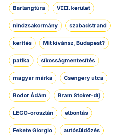
Barlangtúra
VIII. kerület
nindzsakormány
szabadstrand
kerítés
Mit kívánsz, Budapest?
patika
síkosságmentesítés
magyar márka
Csengery utca
Bodor Ádám
Bram Stoker-díj
LEGO-oroszlán
elbontás
Fekete Giorgio
autósüldözés