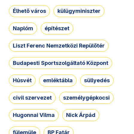
Élhető város
külügyminiszter
Naplóm
építészet
Liszt Ferenc Nemzetközi Repülőtér
Budapesti Sportszolgáltató Központ
Húsvét
emléktábla
süllyedés
civil szervezet
személygépkocsi
Hugonnai Vilma
Nick Árpád
fülemüle
BP Fatár