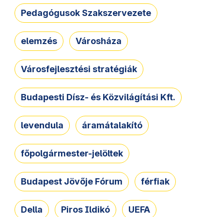
Pedagógusok Szakszervezete
elemzés
Városháza
Városfejlesztési stratégiák
Budapesti Dísz- és Közvilágítási Kft.
levendula
áramátalakító
főpolgármester-jelöltek
Budapest Jövője Fórum
férfiak
Della
Piros Ildikó
UEFA