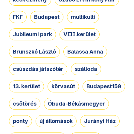
FKF
Budapest
multikulti
Jubileumi park
VIII.kerület
Brunszkó László
Balassa Anna
csúszdás játszótér
szálloda
13. kerület
körvasút
Budapest150
csőtörés
Óbuda-Békásmegyer
ponty
új állomások
Jurányi Ház