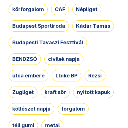
körforgalom
CAF
Népliget
Budapest Sportiroda
Kádár Tamás
Budapesti Tavaszi Fesztivál
BENDZSÓ
civilek napja
utca embere
I bike BP
Rezsi
Zugliget
kraft sör
nyitott kapuk
költészet napja
forgalom
téli gumi
metal