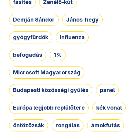
fásítés
Zenélő-kút
Demján Sándor
János-hegy
gyógyfürdők
influenza
befogadás
1%
Microsoft Magyarország
Budapesti közösségi gyűlés
panel
Európa legjobb replülőtere
kék vonal
öntözőzsák
rongálás
ámokfutás