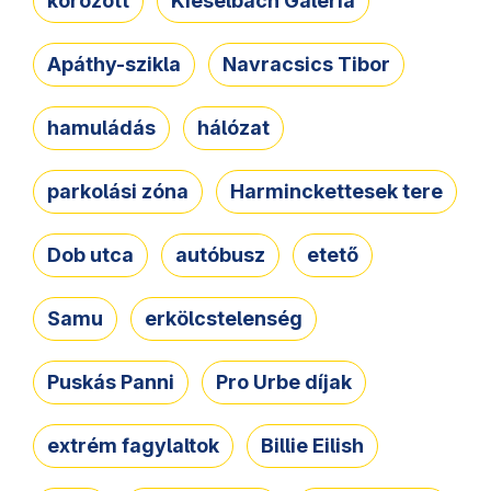
körözött
Kieselbach Galéria
Apáthy-szikla
Navracsics Tibor
hamuládás
hálózat
parkolási zóna
Harminckettesek tere
Dob utca
autóbusz
etető
Samu
erkölcstelenség
Puskás Panni
Pro Urbe díjak
extrém fagylaltok
Billie Eilish