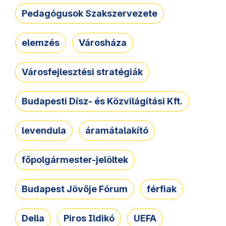
Pedagógusok Szakszervezete
elemzés
Városháza
Városfejlesztési stratégiák
Budapesti Dísz- és Közvilágítási Kft.
levendula
áramátalakító
főpolgármester-jelöltek
Budapest Jövője Fórum
férfiak
Della
Piros Ildikó
UEFA