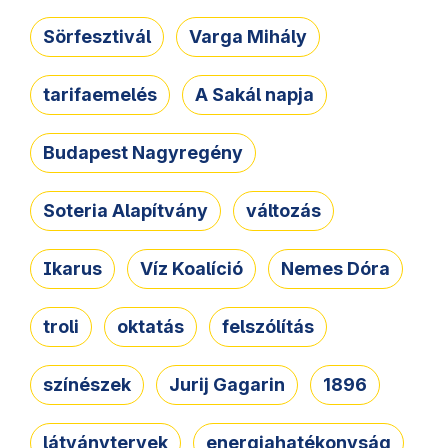
Sörfesztivál
Varga Mihály
tarifaemelés
A Sakál napja
Budapest Nagyregény
Soteria Alapítvány
változás
Ikarus
Víz Koalíció
Nemes Dóra
troli
oktatás
felszólítás
színészek
Jurij Gagarin
1896
látványtervek
energiahatékonyság