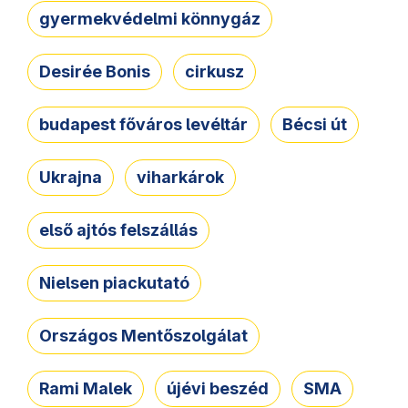
gyermekvédelmi könnygáz
Desirée Bonis
cirkusz
budapest főváros levéltár
Bécsi út
Ukrajna
viharkárok
első ajtós felszállás
Nielsen piackutató
Országos Mentőszolgálat
Rami Malek
újévi beszéd
SMA