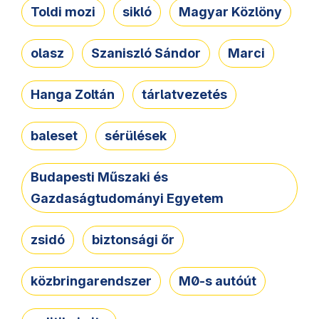
Toldi mozi
sikló
Magyar Közlöny
olasz
Szaniszló Sándor
Marci
Hanga Zoltán
tárlatvezetés
baleset
sérülések
Budapesti Műszaki és
Gazdaságtudományi Egyetem
zsidó
biztonsági őr
közbringarendszer
M0-s autóút