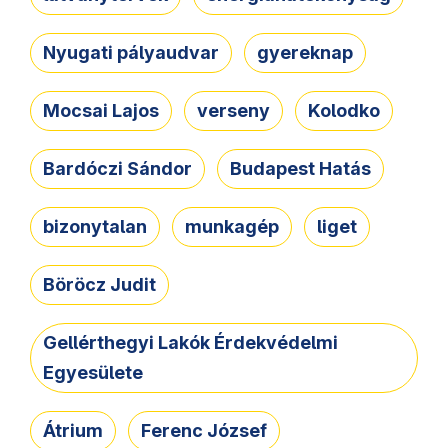
Nyugati pályaudvar
gyereknap
Mocsai Lajos
verseny
Kolodko
Bardóczi Sándor
Budapest Hatás
bizonytalan
munkagép
liget
Böröcz Judit
Gellérthegyi Lakók Érdekvédelmi
Egyesülete
Átrium
Ferenc József