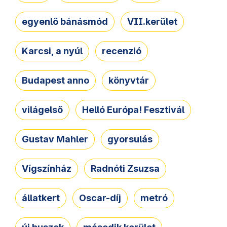
egyenlő bánásmód
VII.kerület
Karcsi, a nyúl
recenzió
Budapest anno
könyvtár
világelső
Helló Európa! Fesztivál
Gustav Mahler
gyorsulás
Vígszínház
Radnóti Zsuzsa
állatkert
Oscar-díj
metró