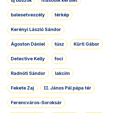
új buszok
második kerület
balesetveszély
térkép
Kerényi László Sándor
Ágoston Dániel
túsz
Kürti Gábor
Detective Kelly
foci
Radnóti Sándor
lakcím
Fekete Zaj
II. János Pál pápa tér
Ferencváros-Soroksár