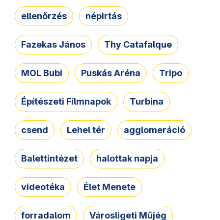
ellenőrzés
népirtás
Fazekas János
Thy Catafalque
MOL Bubi
Puskás Aréna
Tripo
Építészeti Filmnapok
Turbina
csend
Lehel tér
agglomeráció
Balettintézet
halottak napja
videotéka
Élet Menete
forradalom
Városligeti Műjég