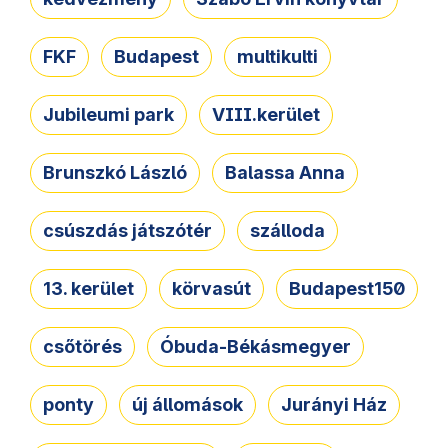
FKF
Budapest
multikulti
Jubileumi park
VIII.kerület
Brunszkó László
Balassa Anna
csúszdás játszótér
szálloda
13. kerület
körvasút
Budapest150
csőtörés
Óbuda-Békásmegyer
ponty
új állomások
Jurányi Ház