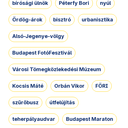
bírósági ülnök
Péterfy Bori
nyúl
Ördög-árok
bisztró
urbanisztika
Alsó-Jegenye-völgy
Budapest FotóFesztivál
Városi Tömegközlekedési Múzeum
Kocsis Máté
Orbán Vikor
FÖRI
szűrőbusz
útfelújítás
teherpályaudvar
Budapest Maraton