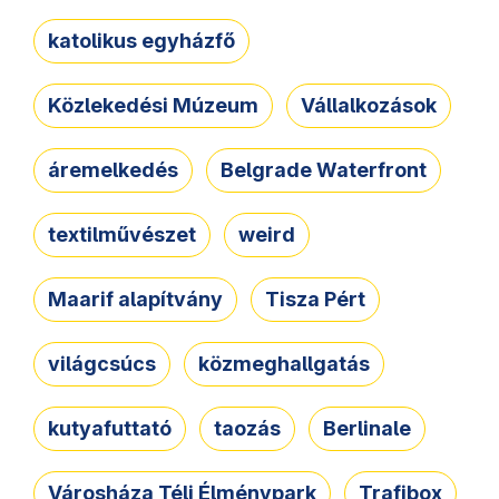
katolikus egyházfő
Közlekedési Múzeum
Vállalkozások
áremelkedés
Belgrade Waterfront
textilművészet
weird
Maarif alapítvány
Tisza Pért
világcsúcs
közmeghallgatás
kutyafuttató
taozás
Berlinale
Városháza Téli Élménypark
Trafibox