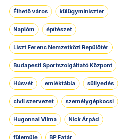
Élhető város
külügyminiszter
Naplóm
építészet
Liszt Ferenc Nemzetközi Repülőtér
Budapesti Sportszolgáltató Központ
Húsvét
emléktábla
süllyedés
civil szervezet
személygépkocsi
Hugonnai Vilma
Nick Árpád
fülemüle
BP Fatár