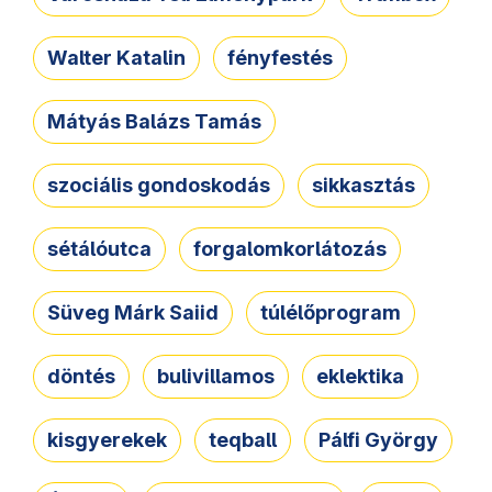
Walter Katalin
fényfestés
Mátyás Balázs Tamás
szociális gondoskodás
sikkasztás
sétálóutca
forgalomkorlátozás
Süveg Márk Saiid
túlélőprogram
döntés
bulivillamos
eklektika
kisgyerekek
teqball
Pálfi György