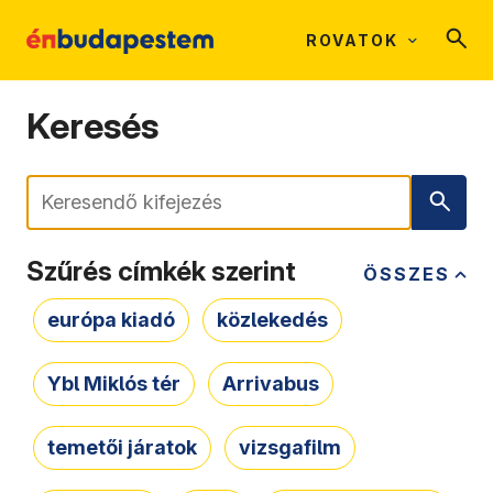
ROVATOK
Keresés
Keresés
Szűrés címkék szerint
ÖSSZES
európa kiadó
közlekedés
Ybl Miklós tér
Arrivabus
temetői járatok
vizsgafilm