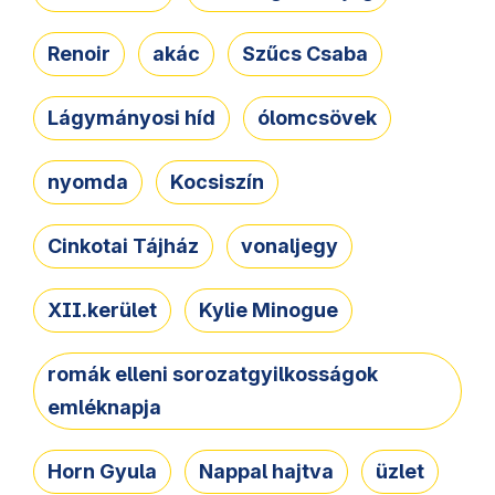
Renoir
akác
Szűcs Csaba
Lágymányosi híd
ólomcsövek
nyomda
Kocsiszín
Cinkotai Tájház
vonaljegy
XII.kerület
Kylie Minogue
romák elleni sorozatgyilkosságok
emléknapja
Horn Gyula
Nappal hajtva
üzlet