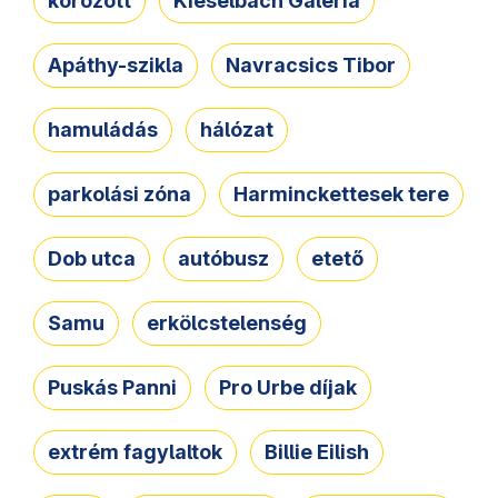
körözött
Kieselbach Galéria
Apáthy-szikla
Navracsics Tibor
hamuládás
hálózat
parkolási zóna
Harminckettesek tere
Dob utca
autóbusz
etető
Samu
erkölcstelenség
Puskás Panni
Pro Urbe díjak
extrém fagylaltok
Billie Eilish