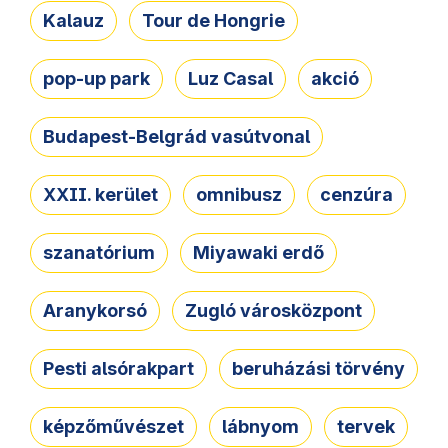
Kalauz
Tour de Hongrie
pop-up park
Luz Casal
akció
Budapest-Belgrád vasútvonal
XXII. kerület
omnibusz
cenzúra
szanatórium
Miyawaki erdő
Aranykorsó
Zugló városközpont
Pesti alsórakpart
beruházási törvény
képzőművészet
lábnyom
tervek