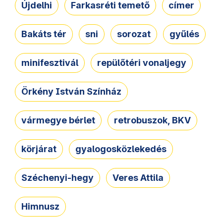
Újdelhi
Farkasréti temető
címer
Bakáts tér
sni
sorozat
gyűlés
minifesztivál
repülőtéri vonaljegy
Örkény István Színház
vármegye bérlet
retrobuszok, BKV
körjárat
gyalogosközlekedés
Széchenyi-hegy
Veres Attila
Himnusz