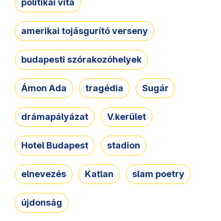
politikai vita
amerikai tojásgurító verseny
budapesti szórakozóhelyek
Ámon Ada
tragédia
Sugár
drámapályázat
V.kerület
Hotel Budapest
stadion
elnevezés
Katlan
slam poetry
újdonság