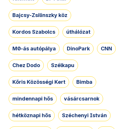
Bajcsy-Zsilinszky köz
Kordos Szabolcs
úthálózat
M0-ás autópálya
DinoPark
CNN
Chez Dodo
Szélkapu
Kőris Közösségi Kert
Bimba
mindennapi hős
vásárcsarnok
hétköznapi hős
Széchenyi István