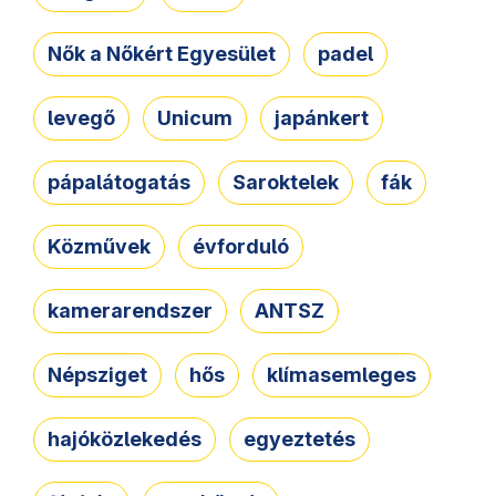
Nők a Nőkért Egyesület
padel
levegő
Unicum
japánkert
pápalátogatás
Saroktelek
fák
Közművek
évforduló
kamerarendszer
ANTSZ
Népsziget
hős
klímasemleges
hajóközlekedés
egyeztetés