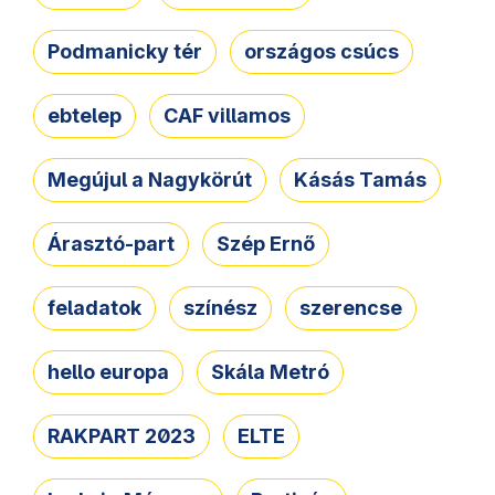
Podmanicky tér
országos csúcs
ebtelep
CAF villamos
Megújul a Nagykörút
Kásás Tamás
Árasztó-part
Szép Ernő
feladatok
színész
szerencse
hello europa
Skála Metró
RAKPART 2023
ELTE