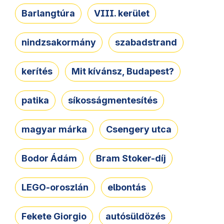
Barlangtúra
VIII. kerület
nindzsakormány
szabadstrand
kerítés
Mit kívánsz, Budapest?
patika
síkosságmentesítés
magyar márka
Csengery utca
Bodor Ádám
Bram Stoker-díj
LEGO-oroszlán
elbontás
Fekete Giorgio
autósüldözés