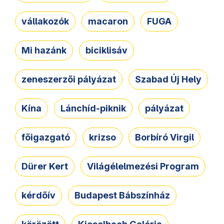
vállakozók
macaron
FUGA
Mi hazánk
biciklisáv
zeneszerzői pályázat
Szabad Új Hely
Kína
Lánchíd-piknik
pályázat
főigazgató
krizso
Borbíró Virgil
Dürer Kert
Világélelmezési Program
kérdőív
Budapest Bábszínház