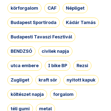
körforgalom
CAF
Népliget
Budapest Sportiroda
Kádár Tamás
Budapesti Tavaszi Fesztivál
BENDZSÓ
civilek napja
utca embere
I bike BP
Rezsi
Zugliget
kraft sör
nyitott kapuk
költészet napja
forgalom
téli gumi
metal