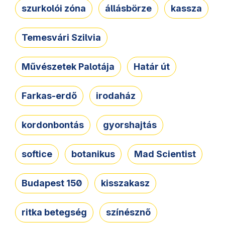
szurkolói zóna
állásbörze
kassza
Temesvári Szilvia
Művészetek Palotája
Határ út
Farkas-erdő
irodaház
kordonbontás
gyorshajtás
softice
botanikus
Mad Scientist
Budapest 150
kisszakasz
ritka betegség
színésznő