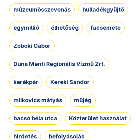
múzeumösszevonás
hulladékgyűjtő
egymillió
élhetőség
facsemete
Zoboki Gábor
Duna Menti Regionális Vízmű Zrt.
kerékpár
Kereki Sándor
milkovics mátyás
műjég
bacsó béla utca
Közterület használat
hirdetés
befolyásolás