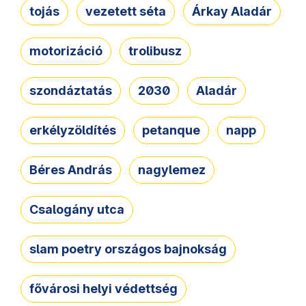
tojás
vezetett séta
Árkay Aladár
motorizáció
trolibusz
szondáztatás
2030
Aladár
erkélyzöldítés
petanque
napp
Béres András
nagylemez
Csalogány utca
slam poetry országos bajnokság
fővárosi helyi védettség