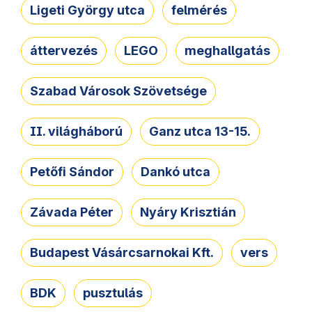
Ligeti György utca
felmérés
áttervezés
LEGO
meghallgatás
Szabad Városok Szövetsége
II. világháború
Ganz utca 13-15.
Petőfi Sándor
Dankó utca
Závada Péter
Nyáry Krisztián
Budapest Vásárcsarnokai Kft.
vers
BDK
pusztulás