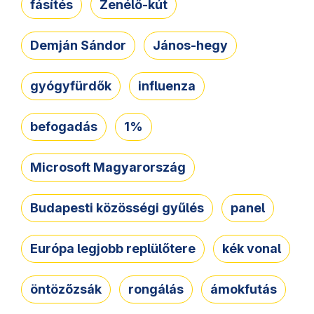
fásítés
Zenélő-kút
Demján Sándor
János-hegy
gyógyfürdők
influenza
befogadás
1%
Microsoft Magyarország
Budapesti közösségi gyűlés
panel
Európa legjobb replülőtere
kék vonal
öntözőzsák
rongálás
ámokfutás