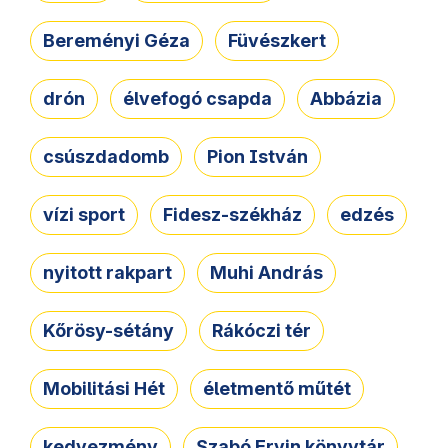
Bereményi Géza
Füvészkert
drón
élvefogó csapda
Abbázia
csúszdadomb
Pion István
vízi sport
Fidesz-székház
edzés
nyitott rakpart
Muhi András
Kőrösy-sétány
Rákóczi tér
Mobilitási Hét
életmentő műtét
kedvezmény
Szabó Ervin könyvtár