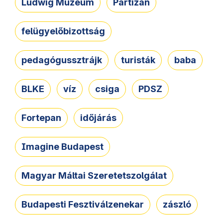
Ludwig Múzeum
Partizán
felügyelőbizottság
pedagógussztrájk
turisták
baba
BLKE
víz
csiga
PDSZ
Fortepan
időjárás
Imagine Budapest
Magyar Máltai Szeretetszolgálat
Budapesti Fesztiválzenekar
zászló