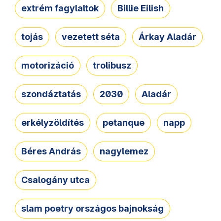
extrém fagylaltok
Billie Eilish
tojás
vezetett séta
Árkay Aladár
motorizáció
trolibusz
szondáztatás
2030
Aladár
erkélyzöldítés
petanque
napp
Béres András
nagylemez
Csalogány utca
slam poetry országos bajnokság