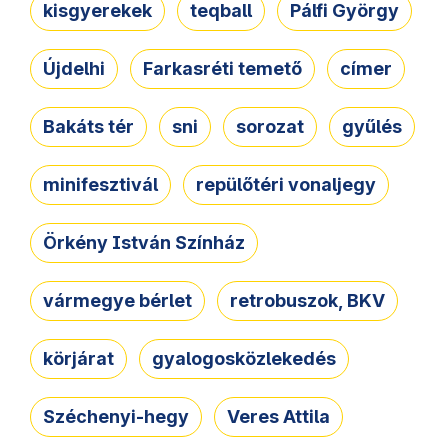
kisgyerekek
teqball
Pálfi György
Újdelhi
Farkasréti temető
címer
Bakáts tér
sni
sorozat
gyűlés
minifesztivál
repülőtéri vonaljegy
Örkény István Színház
vármegye bérlet
retrobuszok, BKV
körjárat
gyalogosközlekedés
Széchenyi-hegy
Veres Attila