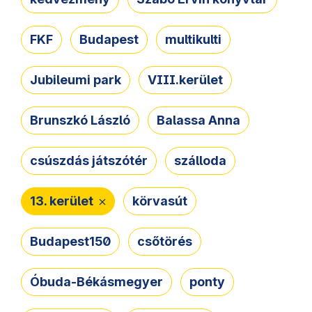
FKF
Budapest
multikulti
Jubileumi park
VIII.kerület
Brunszkó László
Balassa Anna
csúszdás játszótér
szálloda
13. kerület
körvasút
Budapest150
csőtörés
Óbuda-Békásmegyer
ponty