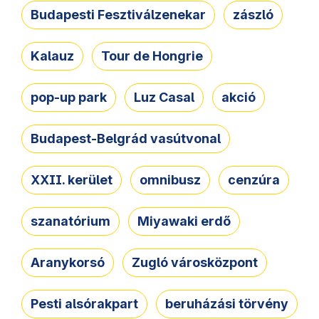
Budapesti Fesztiválzenekar
zászló
Kalauz
Tour de Hongrie
pop-up park
Luz Casal
akció
Budapest-Belgrád vasútvonal
XXII. kerület
omnibusz
cenzúra
szanatórium
Miyawaki erdő
Aranykorsó
Zugló városközpont
Pesti alsórakpart
beruházási törvény