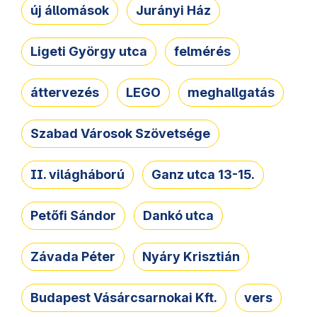
új állomások
Jurányi Ház
Ligeti György utca
felmérés
áttervezés
LEGO
meghallgatás
Szabad Városok Szövetsége
II. világháború
Ganz utca 13-15.
Petőfi Sándor
Dankó utca
Závada Péter
Nyáry Krisztián
Budapest Vásárcsarnokai Kft.
vers