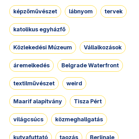
képzőművészet
lábnyom
tervek
katolikus egyházfő
Közlekedési Múzeum
Vállalkozások
áremelkedés
Belgrade Waterfront
textilművészet
weird
Maarif alapítvány
Tisza Pért
világcsúcs
közmeghallgatás
kutyafuttató
taozás
Berlinale