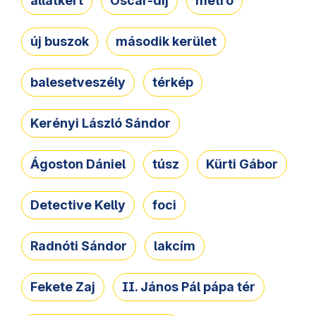
állatkert
Oscar-díj
metró
új buszok
második kerület
balesetveszély
térkép
Kerényi László Sándor
Ágoston Dániel
túsz
Kürti Gábor
Detective Kelly
foci
Radnóti Sándor
lakcím
Fekete Zaj
II. János Pál pápa tér