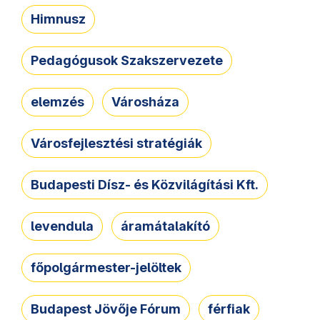
Himnusz
Pedagógusok Szakszervezete
elemzés
Városháza
Városfejlesztési stratégiák
Budapesti Dísz- és Közvilágítási Kft.
levendula
áramátalakító
főpolgármester-jelöltek
Budapest Jövője Fórum
férfiak