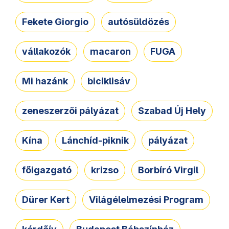
Fekete Giorgio
autósüldözés
vállakozók
macaron
FUGA
Mi hazánk
biciklisáv
zeneszerzői pályázat
Szabad Új Hely
Kína
Lánchíd-piknik
pályázat
főigazgató
krizso
Borbíró Virgil
Dürer Kert
Világélelmezési Program