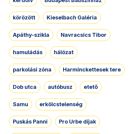
kérdőív
Budapest Bábszínház
körözött
Kieselbach Galéria
Apáthy-szikla
Navracsics Tibor
hamuládás
hálózat
parkolási zóna
Harminckettesek tere
Dob utca
autóbusz
etető
Samu
erkölcstelenség
Puskás Panni
Pro Urbe díjak