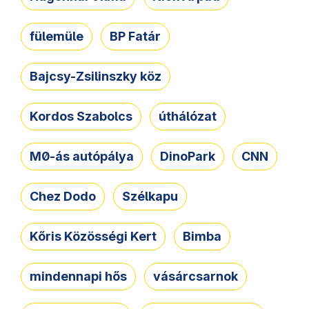
fülemüle
BP Fatár
Bajcsy-Zsilinszky köz
Kordos Szabolcs
úthálózat
M0-ás autópálya
DinoPark
CNN
Chez Dodo
Szélkapu
Kőris Közösségi Kert
Bimba
mindennapi hős
vásárcsarnok