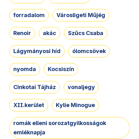
forradalom
Városligeti Műjég
Renoir
akác
Szűcs Csaba
Lágymányosi híd
ólomcsövek
nyomda
Kocsiszín
Cinkotai Tájház
vonaljegy
XII.kerület
Kylie Minogue
romák elleni sorozatgyilkosságok
emléknapja