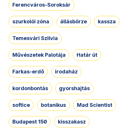
Ferencváros-Soroksár
szurkolói zóna
állásbörze
kassza
Temesvári Szilvia
Művészetek Palotája
Határ út
Farkas-erdő
irodaház
kordonbontás
gyorshajtás
softice
botanikus
Mad Scientist
Budapest 150
kisszakasz