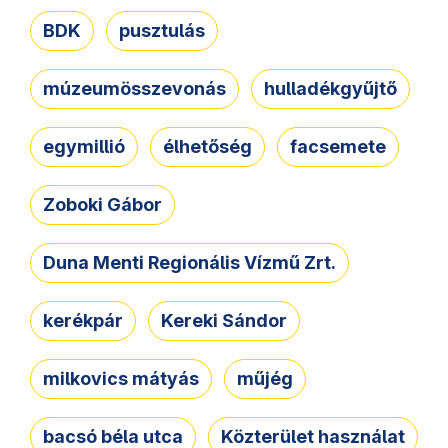
BDK
pusztulás
múzeumösszevonás
hulladékgyűjtő
egymillió
élhetőség
facsemete
Zoboki Gábor
Duna Menti Regionális Vízmű Zrt.
kerékpár
Kereki Sándor
milkovics mátyás
műjég
bacsó béla utca
Közterület használat