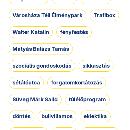
Városháza Téli Élménypark
Trafibox
Walter Katalin
fényfestés
Mátyás Balázs Tamás
szociális gondoskodás
sikkasztás
sétálóutca
forgalomkorlátozás
Süveg Márk Saiid
túlélőprogram
döntés
bulivillamos
eklektika