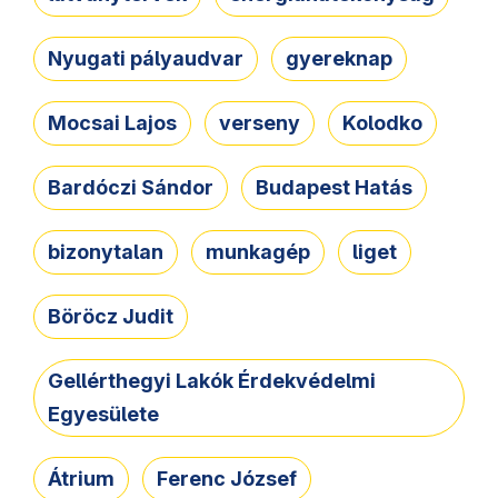
Nyugati pályaudvar
gyereknap
Mocsai Lajos
verseny
Kolodko
Bardóczi Sándor
Budapest Hatás
bizonytalan
munkagép
liget
Böröcz Judit
Gellérthegyi Lakók Érdekvédelmi
Egyesülete
Átrium
Ferenc József