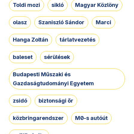
Toldi mozi
sikló
Magyar Közlöny
olasz
Szaniszló Sándor
Marci
Hanga Zoltán
tárlatvezetés
baleset
sérülések
Budapesti Műszaki és
Gazdaságtudományi Egyetem
zsidó
biztonsági őr
közbringarendszer
M0-s autóút