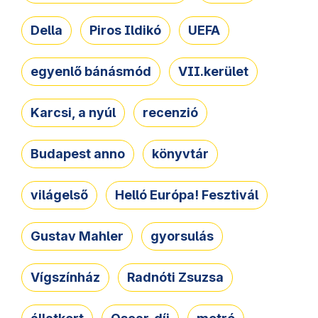
Della
Piros Ildikó
UEFA
egyenlő bánásmód
VII.kerület
Karcsi, a nyúl
recenzió
Budapest anno
könyvtár
világelső
Helló Európa! Fesztivál
Gustav Mahler
gyorsulás
Vígszínház
Radnóti Zsuzsa