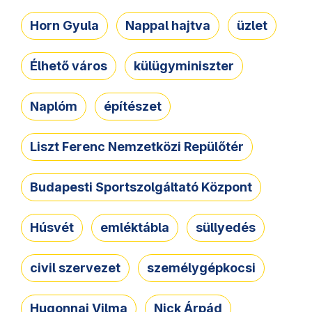
Horn Gyula
Nappal hajtva
üzlet
Élhető város
külügyminiszter
Naplóm
építészet
Liszt Ferenc Nemzetközi Repülőtér
Budapesti Sportszolgáltató Központ
Húsvét
emléktábla
süllyedés
civil szervezet
személygépkocsi
Hugonnai Vilma
Nick Árpád