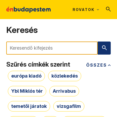
ROVATOK
Keresés
Keresés
Szűrés címkék szerint
ÖSSZES
európa kiadó
közlekedés
Ybl Miklós tér
Arrivabus
temetői járatok
vizsgafilm