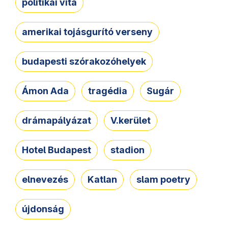
politikai vita
amerikai tojásgurító verseny
budapesti szórakozóhelyek
Ámon Ada
tragédia
Sugár
drámapályázat
V.kerület
Hotel Budapest
stadion
elnevezés
Katlan
slam poetry
újdonság