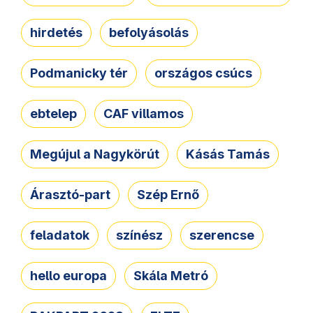
hirdetés
befolyásolás
Podmanicky tér
országos csúcs
ebtelep
CAF villamos
Megújul a Nagykörút
Kásás Tamás
Árasztó-part
Szép Ernő
feladatok
színész
szerencse
hello europa
Skála Metró