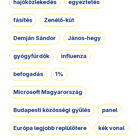
hajóközlekedés
egyeztetés
fásítés
Zenélő-kút
Demján Sándor
János-hegy
gyógyfürdők
influenza
befogadás
1%
Microsoft Magyarország
Budapesti közösségi gyűlés
panel
Európa legjobb replülőtere
kék vonal