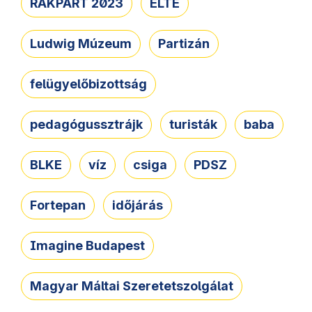
RAKPART 2023
ELTE
Ludwig Múzeum
Partizán
felügyelőbizottság
pedagógussztrájk
turisták
baba
BLKE
víz
csiga
PDSZ
Fortepan
időjárás
Imagine Budapest
Magyar Máltai Szeretetszolgálat