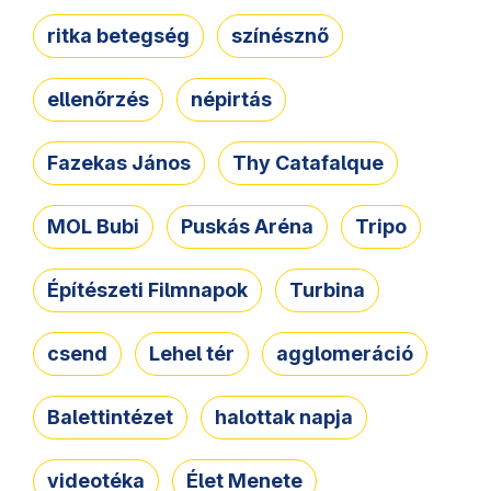
ritka betegség
színésznő
ellenőrzés
népirtás
Fazekas János
Thy Catafalque
MOL Bubi
Puskás Aréna
Tripo
Építészeti Filmnapok
Turbina
csend
Lehel tér
agglomeráció
Balettintézet
halottak napja
videotéka
Élet Menete