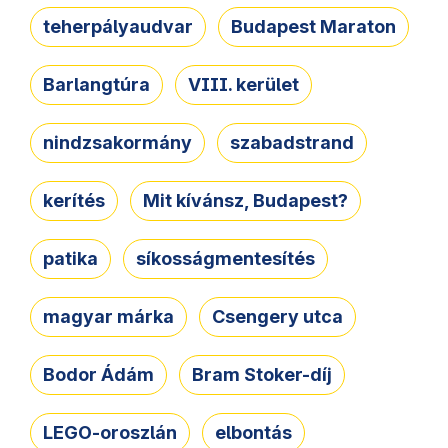
teherpályaudvar
Budapest Maraton
Barlangtúra
VIII. kerület
nindzsakormány
szabadstrand
kerítés
Mit kívánsz, Budapest?
patika
síkosságmentesítés
magyar márka
Csengery utca
Bodor Ádám
Bram Stoker-díj
LEGO-oroszlán
elbontás