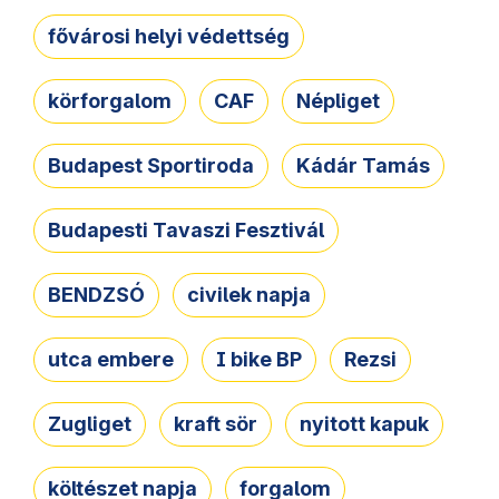
fővárosi helyi védettség
körforgalom
CAF
Népliget
Budapest Sportiroda
Kádár Tamás
Budapesti Tavaszi Fesztivál
BENDZSÓ
civilek napja
utca embere
I bike BP
Rezsi
Zugliget
kraft sör
nyitott kapuk
költészet napja
forgalom