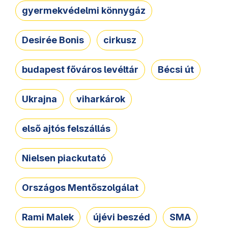
gyermekvédelmi könnygáz
Desirée Bonis
cirkusz
budapest főváros levéltár
Bécsi út
Ukrajna
viharkárok
első ajtós felszállás
Nielsen piackutató
Országos Mentőszolgálat
Rami Malek
újévi beszéd
SMA