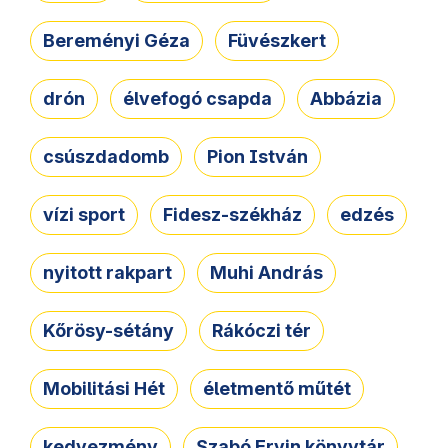
Bereményi Géza
Füvészkert
drón
élvefogó csapda
Abbázia
csúszdadomb
Pion István
vízi sport
Fidesz-székház
edzés
nyitott rakpart
Muhi András
Kőrösy-sétány
Rákóczi tér
Mobilitási Hét
életmentő műtét
kedvezmény
Szabó Ervin könyvtár