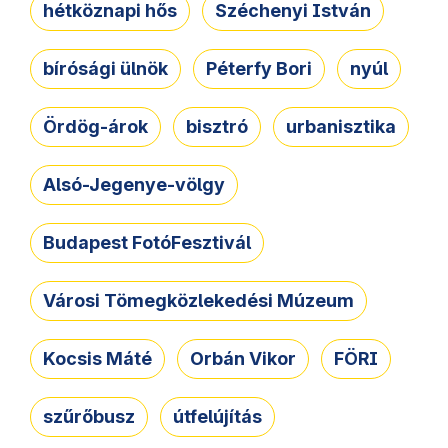
hétköznapi hős
Széchenyi István
bírósági ülnök
Péterfy Bori
nyúl
Ördög-árok
bisztró
urbanisztika
Alsó-Jegenye-völgy
Budapest FotóFesztivál
Városi Tömegközlekedési Múzeum
Kocsis Máté
Orbán Vikor
FÖRI
szűrőbusz
útfelújítás