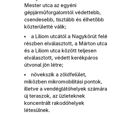
Mester utca az egyéni
gépjárműforgalomtól védettebb,
csendesebb, tisztább és élhetőbb
közterületté válik;
a Liliom utcától a Nagykörút felé
részben elválasztott, a Márton utca
és a Liliom utca között teljesen
elválasztott, védett kerékpáros
útvonal jön létre;
növekszik a zöldfelület,
miközben mikromobilitási pontok,
illetve a vendéglátóhelyek számára
új teraszok, az üzleteknek
koncentrált rakodóhelyek
létesülnek.