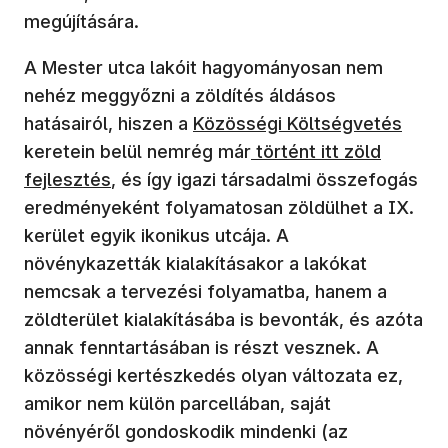
megújítására.
A Mester utca lakóit hagyományosan nem
nehéz meggyőzni a zöldítés áldásos
hatásairól, hiszen a
Közösségi Költségvetés
keretein belül nemrég már
történt itt zöld
fejlesztés
, és így igazi társadalmi összefogás
eredményeként folyamatosan zöldülhet a IX.
kerület egyik ikonikus utcája. A
növénykazetták kialakításakor a lakókat
nemcsak a tervezési folyamatba, hanem a
zöldterület kialakításába is bevonták, és azóta
annak fenntartásában is részt vesznek. A
közösségi kertészkedés olyan változata ez,
amikor nem külön parcellában, saját
növényéről gondoskodik mindenki (az