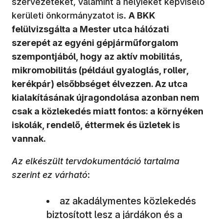
szervezeteket, valamint a helyieket képviselő
kerületi önkormányzatot is.
A BKK
felülvizsgálta a Mester utca hálózati
szerepét az egyéni gépjárműforgalom
szempontjából, hogy az aktív mobilitás,
mikromobilitás (például gyaloglás, roller,
kerékpár) elsőbbséget élvezzen. Az utca
kialakításának újragondolása azonban nem
csak a közlekedés miatt fontos: a környéken
iskolák, rendelő, éttermek és üzletek is
vannak.
Az elkészült tervdokumentáció tartalma
szerint ez várható
:
az akadálymentes közlekedés
biztosított lesz a járdákon és a