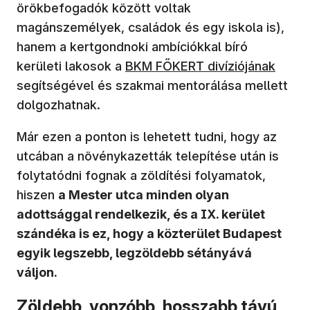
örökbefogadók között voltak
magánszemélyek, családok és egy iskola is),
hanem a kertgondnoki ambíciókkal bíró
kerületi lakosok a
BKM FŐKERT divíziójának
segítségével és szakmai mentorálása mellett
dolgozhatnak.
Már ezen a ponton is lehetett tudni, hogy az
utcában a növénykazetták telepítése után is
folytatódni fognak a zöldítési folyamatok,
hiszen
a Mester utca minden olyan
adottsággal rendelkezik, és a IX. kerület
szándéka is ez, hogy a közterület Budapest
egyik legszebb, legzöldebb sétányává
váljon.
Zöldebb, vonzóbb, hosszabb távú