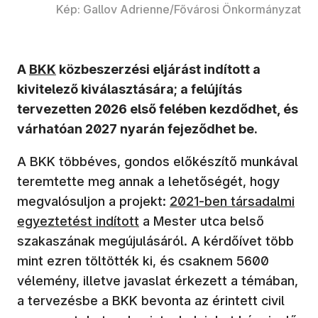
Kép: Gallov Adrienne/Fővárosi Önkormányzat
(új ablakban nyílik meg)
A
BKK
közbeszerzési eljárást indított a
kivitelező kiválasztására; a felújítás
tervezetten 2026 első felében kezdődhet, és
várhatóan 2027 nyarán fejeződhet be.
A BKK többéves, gondos előkészítő munkával
teremtette meg annak a lehetőségét, hogy
megvalósuljon a projekt:
2021-ben társadalmi
egyeztetést indított
a Mester utca belső
szakaszának megújulásáról. A kérdőívet több
mint ezren töltötték ki, és csaknem 5600
vélemény, illetve javaslat érkezett a témában,
a tervezésbe a BKK bevonta az érintett civil