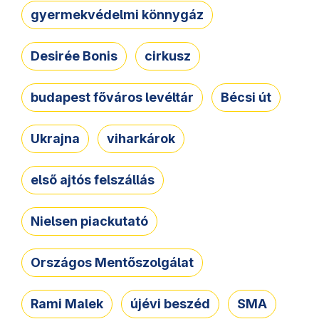
gyermekvédelmi könnygáz
Desirée Bonis
cirkusz
budapest főváros levéltár
Bécsi út
Ukrajna
viharkárok
első ajtós felszállás
Nielsen piackutató
Országos Mentőszolgálat
Rami Malek
újévi beszéd
SMA