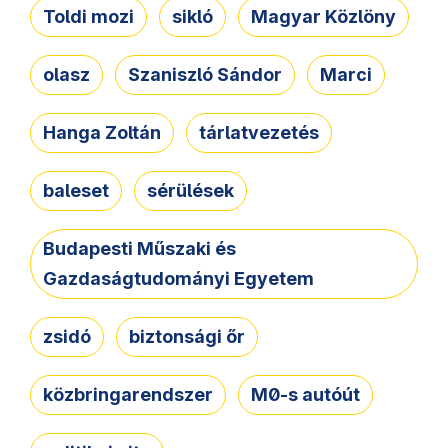
Toldi mozi
sikló
Magyar Közlöny
olasz
Szaniszló Sándor
Marci
Hanga Zoltán
tárlatvezetés
baleset
sérülések
Budapesti Műszaki és
Gazdaságtudományi Egyetem
zsidó
biztonsági őr
közbringarendszer
M0-s autóút