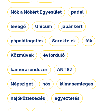
Nők a Nőkért Egyesület
padel
levegő
Unicum
japánkert
pápalátogatás
Saroktelek
fák
Közművek
évforduló
kamerarendszer
ANTSZ
Népsziget
hős
klímasemleges
hajóközlekedés
egyeztetés