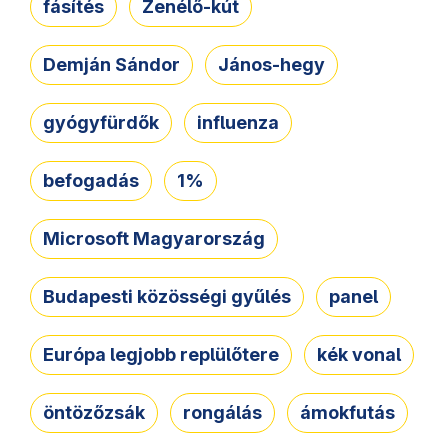
fásítés
Zenélő-kút
Demján Sándor
János-hegy
gyógyfürdők
influenza
befogadás
1%
Microsoft Magyarország
Budapesti közösségi gyűlés
panel
Európa legjobb replülőtere
kék vonal
öntözőzsák
rongálás
ámokfutás