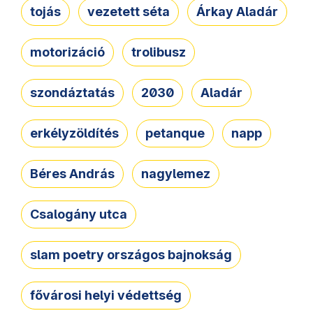
tojás
vezetett séta
Árkay Aladár
motorizáció
trolibusz
szondáztatás
2030
Aladár
erkélyzöldítés
petanque
napp
Béres András
nagylemez
Csalogány utca
slam poetry országos bajnokság
fővárosi helyi védettség