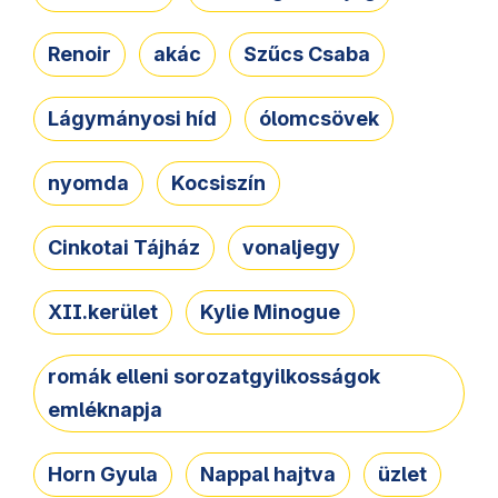
Renoir
akác
Szűcs Csaba
Lágymányosi híd
ólomcsövek
nyomda
Kocsiszín
Cinkotai Tájház
vonaljegy
XII.kerület
Kylie Minogue
romák elleni sorozatgyilkosságok
emléknapja
Horn Gyula
Nappal hajtva
üzlet