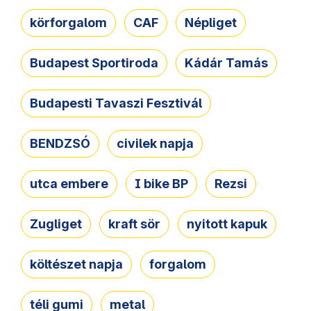
körforgalom
CAF
Népliget
Budapest Sportiroda
Kádár Tamás
Budapesti Tavaszi Fesztivál
BENDZSÓ
civilek napja
utca embere
I bike BP
Rezsi
Zugliget
kraft sör
nyitott kapuk
költészet napja
forgalom
téli gumi
metal