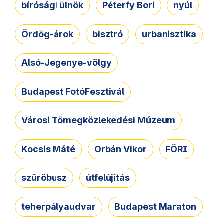
bírósági ülnök
Péterfy Bori
nyúl
Ördög-árok
bisztró
urbanisztika
Alsó-Jegenye-völgy
Budapest FotóFesztivál
Városi Tömegközlekedési Múzeum
Kocsis Máté
Orbán Vikor
FÖRI
szűrőbusz
útfelújítás
teherpályaudvar
Budapest Maraton