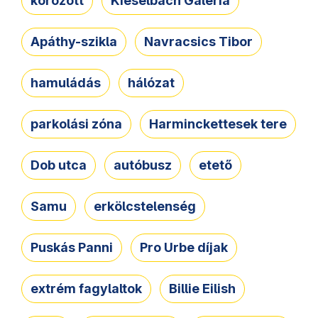
körözött
Kieselbach Galéria
Apáthy-szikla
Navracsics Tibor
hamuládás
hálózat
parkolási zóna
Harminckettesek tere
Dob utca
autóbusz
etető
Samu
erkölcstelenség
Puskás Panni
Pro Urbe díjak
extrém fagylaltok
Billie Eilish