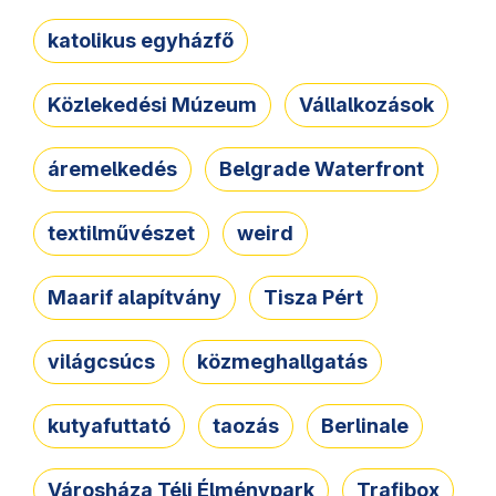
katolikus egyházfő
Közlekedési Múzeum
Vállalkozások
áremelkedés
Belgrade Waterfront
textilművészet
weird
Maarif alapítvány
Tisza Pért
világcsúcs
közmeghallgatás
kutyafuttató
taozás
Berlinale
Városháza Téli Élménypark
Trafibox