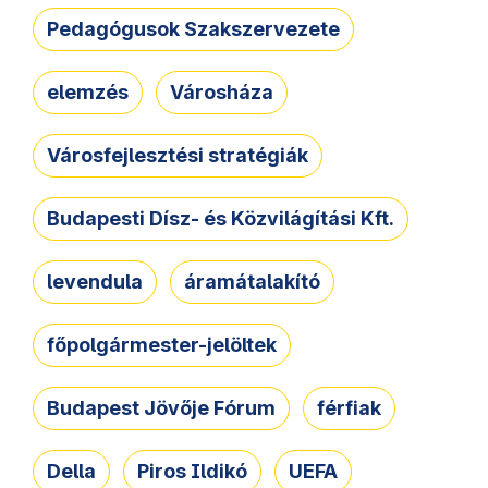
Pedagógusok Szakszervezete
elemzés
Városháza
Városfejlesztési stratégiák
Budapesti Dísz- és Közvilágítási Kft.
levendula
áramátalakító
főpolgármester-jelöltek
Budapest Jövője Fórum
férfiak
Della
Piros Ildikó
UEFA