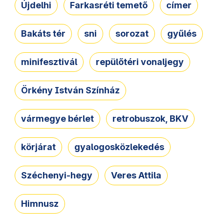
Újdelhi
Farkasréti temető
címer
Bakáts tér
sni
sorozat
gyűlés
minifesztivál
repülőtéri vonaljegy
Örkény István Színház
vármegye bérlet
retrobuszok, BKV
körjárat
gyalogosközlekedés
Széchenyi-hegy
Veres Attila
Himnusz