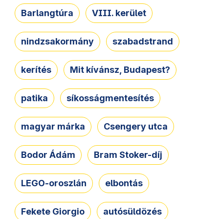
Barlangtúra
VIII. kerület
nindzsakormány
szabadstrand
kerítés
Mit kívánsz, Budapest?
patika
síkosságmentesítés
magyar márka
Csengery utca
Bodor Ádám
Bram Stoker-díj
LEGO-oroszlán
elbontás
Fekete Giorgio
autósüldözés