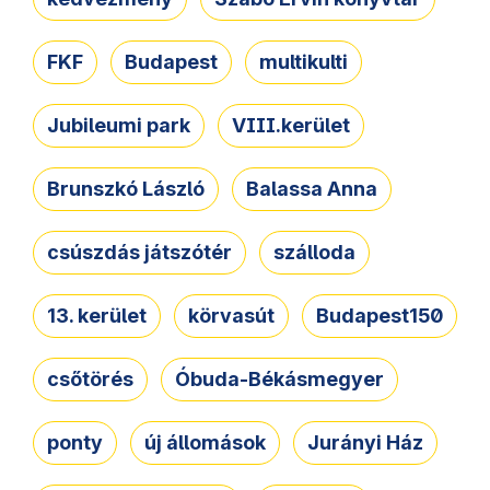
FKF
Budapest
multikulti
Jubileumi park
VIII.kerület
Brunszkó László
Balassa Anna
csúszdás játszótér
szálloda
13. kerület
körvasút
Budapest150
csőtörés
Óbuda-Békásmegyer
ponty
új állomások
Jurányi Ház