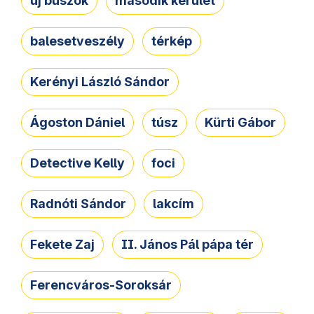
új buszok
második kerület
balesetveszély
térkép
Kerényi László Sándor
Ágoston Dániel
túsz
Kürti Gábor
Detective Kelly
foci
Radnóti Sándor
lakcím
Fekete Zaj
II. János Pál pápa tér
Ferencváros-Soroksár