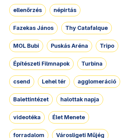
ellenőrzés
népirtás
Fazekas János
Thy Catafalque
MOL Bubi
Puskás Aréna
Tripo
Építészeti Filmnapok
Turbina
csend
Lehel tér
agglomeráció
Balettintézet
halottak napja
videotéka
Élet Menete
forradalom
Városligeti Műjég