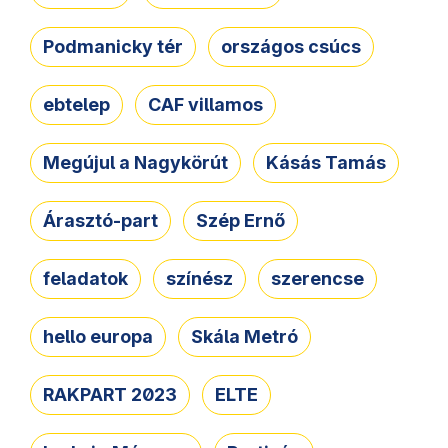
Podmanicky tér
országos csúcs
ebtelep
CAF villamos
Megújul a Nagykörút
Kásás Tamás
Árasztó-part
Szép Ernő
feladatok
színész
szerencse
hello europa
Skála Metró
RAKPART 2023
ELTE