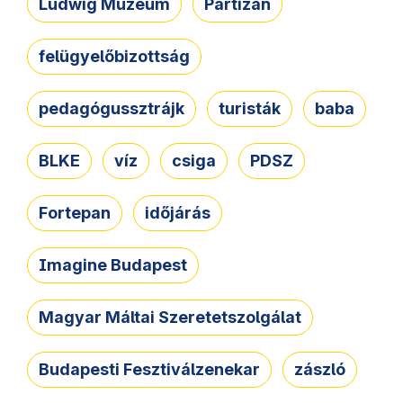
Ludwig Múzeum
Partizán
felügyelőbizottság
pedagógussztrájk
turisták
baba
BLKE
víz
csiga
PDSZ
Fortepan
időjárás
Imagine Budapest
Magyar Máltai Szeretetszolgálat
Budapesti Fesztiválzenekar
zászló