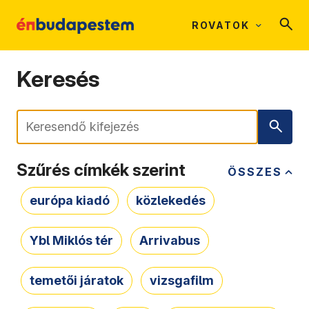
ROVATOK
Keresés
Keresés
Szűrés címkék szerint
ÖSSZES
európa kiadó
közlekedés
Ybl Miklós tér
Arrivabus
temetői járatok
vizsgafilm