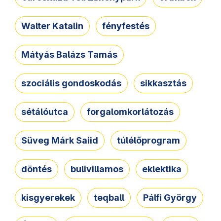
Walter Katalin
fényfestés
Mátyás Balázs Tamás
szociális gondoskodás
sikkasztás
sétálóutca
forgalomkorlátozás
Süveg Márk Saiid
túlélőprogram
döntés
bulivillamos
eklektika
kisgyerekek
teqball
Pálfi György