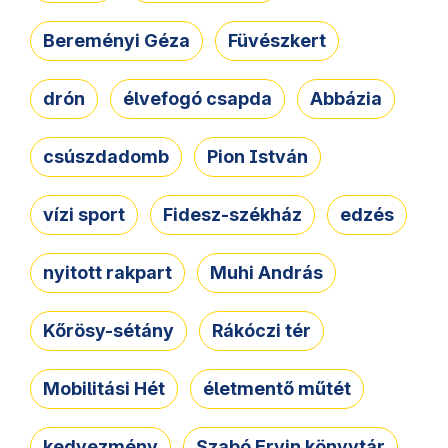
Bereményi Géza
Füvészkert
drón
élvefogó csapda
Abbázia
csúszdadomb
Pion István
vízi sport
Fidesz-székház
edzés
nyitott rakpart
Muhi András
Kőrösy-sétány
Rákóczi tér
Mobilitási Hét
életmentő műtét
kedvezmény
Szabó Ervin könyvtár