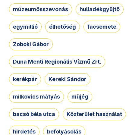
múzeumösszevonás
hulladékgyűjtő
egymillió
élhetőség
facsemete
Zoboki Gábor
Duna Menti Regionális Vízmű Zrt.
kerékpár
Kereki Sándor
milkovics mátyás
műjég
bacsó béla utca
Közterület használat
hirdetés
befolyásolás