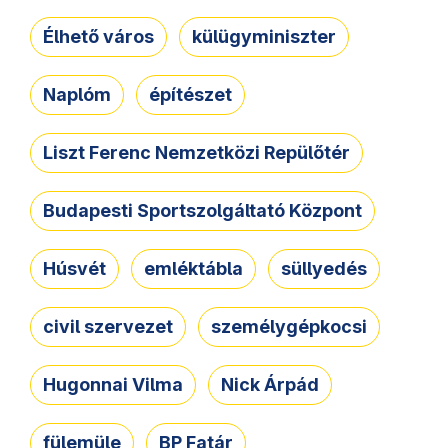
Élhető város
külügyminiszter
Naplóm
építészet
Liszt Ferenc Nemzetközi Repülőtér
Budapesti Sportszolgáltató Központ
Húsvét
emléktábla
süllyedés
civil szervezet
személygépkocsi
Hugonnai Vilma
Nick Árpád
fülemüle
BP Fatár