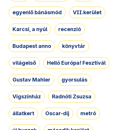
egyenlő bánásmód
VII.kerület
Karcsi, a nyúl
recenzió
Budapest anno
könyvtár
világelső
Helló Európa! Fesztivál
Gustav Mahler
gyorsulás
Vígszínház
Radnóti Zsuzsa
állatkert
Oscar-díj
metró