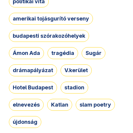
politikai vita
amerikai tojásgurító verseny
budapesti szórakozóhelyek
Ámon Ada
tragédia
Sugár
drámapályázat
V.kerület
Hotel Budapest
stadion
elnevezés
Katlan
slam poetry
újdonság