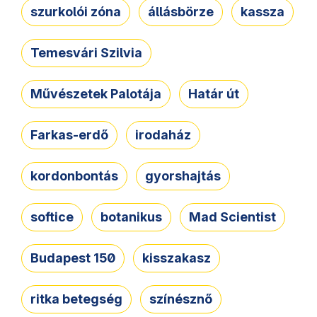
szurkolói zóna
állásbörze
kassza
Temesvári Szilvia
Művészetek Palotája
Határ út
Farkas-erdő
irodaház
kordonbontás
gyorshajtás
softice
botanikus
Mad Scientist
Budapest 150
kisszakasz
ritka betegség
színésznő