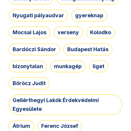
Nyugati pályaudvar
gyereknap
Mocsai Lajos
verseny
Kolodko
Bardóczi Sándor
Budapest Hatás
bizonytalan
munkagép
liget
Böröcz Judit
Gellérthegyi Lakók Érdekvédelmi
Egyesülete
Átrium
Ferenc József