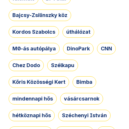
Bajcsy-Zsilinszky köz
Kordos Szabolcs
úthálózat
M0-ás autópálya
DinoPark
CNN
Chez Dodo
Szélkapu
Kőris Közösségi Kert
Bimba
mindennapi hős
vásárcsarnok
hétköznapi hős
Széchenyi István