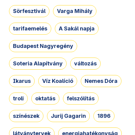
Sörfesztivál
Varga Mihály
tarifaemelés
A Sakál napja
Budapest Nagyregény
Soteria Alapítvány
változás
Ikarus
Víz Koalíció
Nemes Dóra
troli
oktatás
felszólítás
színészek
Jurij Gagarin
1896
látványtervek
energiahatékonyság