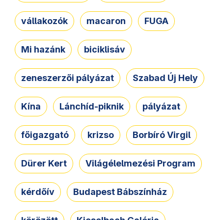
vállakozók
macaron
FUGA
Mi hazánk
biciklisáv
zeneszerzői pályázat
Szabad Új Hely
Kína
Lánchíd-piknik
pályázat
főigazgató
krizso
Borbíró Virgil
Dürer Kert
Világélelmezési Program
kérdőív
Budapest Bábszínház