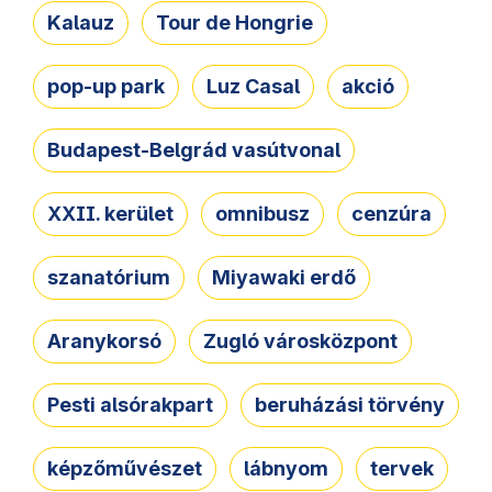
Kalauz
Tour de Hongrie
pop-up park
Luz Casal
akció
Budapest-Belgrád vasútvonal
XXII. kerület
omnibusz
cenzúra
szanatórium
Miyawaki erdő
Aranykorsó
Zugló városközpont
Pesti alsórakpart
beruházási törvény
képzőművészet
lábnyom
tervek