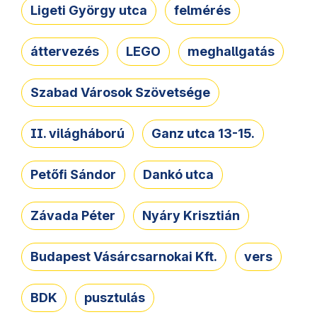
Ligeti György utca
felmérés
áttervezés
LEGO
meghallgatás
Szabad Városok Szövetsége
II. világháború
Ganz utca 13-15.
Petőfi Sándor
Dankó utca
Závada Péter
Nyáry Krisztián
Budapest Vásárcsarnokai Kft.
vers
BDK
pusztulás