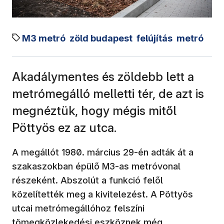
M3 metró
zöld budapest
felújítás
metró
Akadálymentes és zöldebb lett a
metrómegálló melletti tér, de azt is
megnéztük, hogy mégis mitől
Pöttyös ez az utca.
A megállót 1980. március 29-én adták át a
szakaszokban épülő M3-as metróvonal
részeként. Abszolút a funkció felől
közelítették meg a kivitelezést. A Pöttyös
utcai metrómegállóhoz felszíni
tömegközlekedési eszköznek még