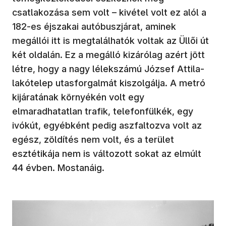
csatlakozása sem volt – kivétel volt ez alól a
182-es éjszakai autóbuszjárat, aminek
megállói itt is megtalálhatók voltak az Üllői út
két oldalán. Ez a megálló kizárólag azért jött
létre, hogy a nagy lélekszámú József Attila-
lakótelep utasforgalmát kiszolgálja. A metró
kijáratának környékén volt egy
elmaradhatatlan trafik, telefonfülkék, egy
ivókút, egyébként pedig aszfaltozva volt az
egész, zöldítés nem volt, és a terület
esztétikája nem is változott sokat az elmúlt
44 évben. Mostanáig.