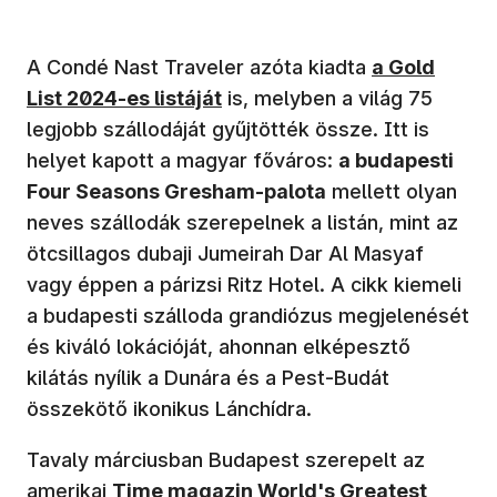
(új ablakban 
A Condé Nast Traveler azóta kiadta
a Gold
List 2024-es listáját
is, melyben a világ 75
legjobb szállodáját gyűjtötték össze. Itt is
helyet kapott a magyar főváros:
a budapesti
Four Seasons Gresham-palota
mellett olyan
neves szállodák szerepelnek a listán, mint az
ötcsillagos dubaji Jumeirah Dar Al Masyaf
vagy éppen a párizsi Ritz Hotel. A cikk kiemeli
a budapesti szálloda grandiózus megjelenését
és kiváló lokációját, ahonnan elképesztő
kilátás nyílik a Dunára és a Pest-Budát
összekötő ikonikus Lánchídra.
Tavaly márciusban Budapest szerepelt az
(új ablakban nyílik meg)
amerikai
Time magazin World's Greatest