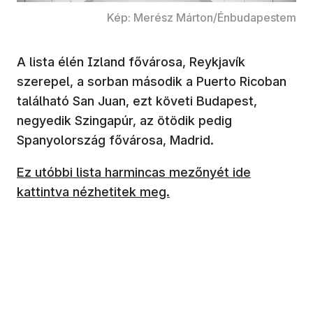
Kép: Merész Márton/Énbudapestem
A lista élén Izland fővárosa, Reykjavík
szerepel, a sorban második a Puerto Ricoban
található San Juan, ezt követi Budapest,
negyedik Szingapúr, az ötödik pedig
Spanyolország fővárosa, Madrid.
(új ablakban nyílik meg)
Ez utóbbi lista harmincas mezőnyét ide
kattintva nézhetitek meg.