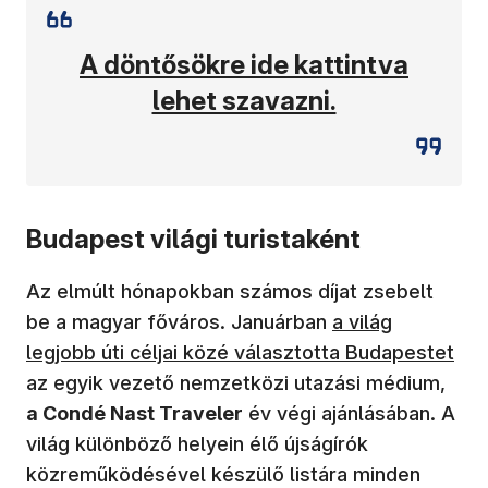
(új ablakban nyílik meg)
A döntősökre ide kattintva
lehet szavazni.
Budapest világi turistaként
Az elmúlt hónapokban számos díjat zsebelt
(új ablakban nyíl
be a magyar főváros. Januárban
a világ
legjobb úti céljai közé választotta Budapestet
az egyik vezető nemzetközi utazási médium,
a Condé Nast Traveler
év végi ajánlásában. A
világ különböző helyein élő újságírók
közreműködésével készülő listára minden