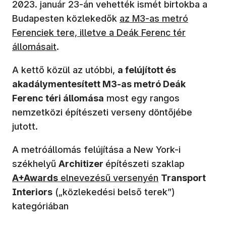
2023. január 23-án vehették ismét birtokba a
(új ablakban nyílik meg)
Budapesten közlekedők
az M3-as metró
Ferenciek tere, illetve a Deák Ferenc tér
állomásait
.
A kettő közül az utóbbi,
a felújított és
akadálymentesített M3-as metró Deák
Ferenc téri állomása
most egy rangos
nemzetközi építészeti verseny döntőjébe
jutott.
A metróállomás felújítása a New York-i
(új ablak
székhelyű
Architizer
építészeti szaklap
A+Awards
elnevezésű versenyén
Transport
Interiors
(„közlekedési belső terek”)
kategóriában