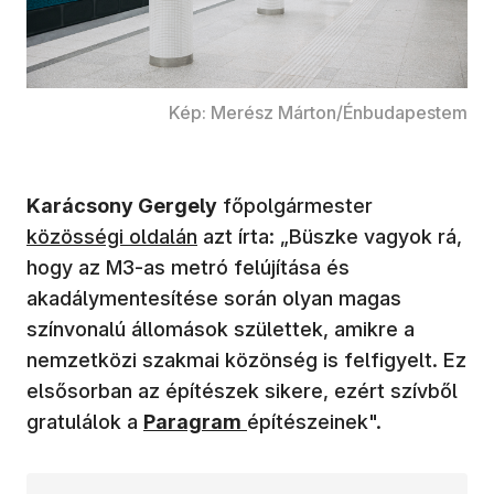
Kép: Merész Márton/Énbudapestem
(új ablakban 
Karácsony Gergely
főpolgármester
közösségi oldalán
azt írta: „Büszke vagyok rá,
hogy az M3-as metró felújítása és
akadálymentesítése során olyan magas
színvonalú állomások születtek, amikre a
nemzetközi szakmai közönség is felfigyelt. Ez
elsősorban az építészek sikere, ezért szívből
(új ablakban nyílik meg)
gratulálok a
Paragram
építészeinek".