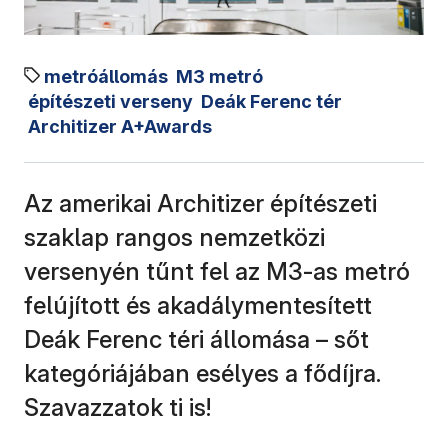
metróállomás
M3 metró
építészeti verseny
Deák Ferenc tér
Architizer A+Awards
Az amerikai Architizer építészeti
szaklap rangos nemzetközi
versenyén tűnt fel az M3-as metró
felújított és akadálymentesített
Deák Ferenc téri állomása – sőt
kategóriájában esélyes a fődíjra.
Szavazzatok ti is!