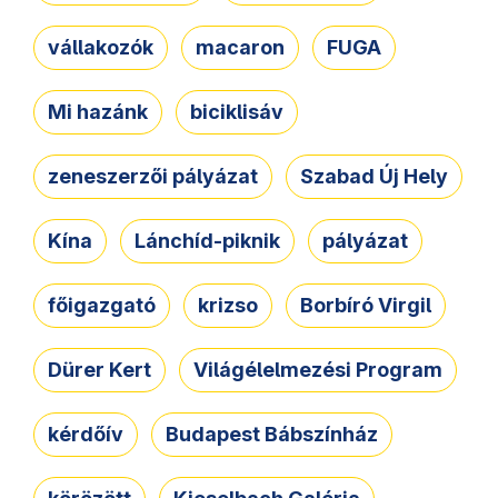
vállakozók
macaron
FUGA
Mi hazánk
biciklisáv
zeneszerzői pályázat
Szabad Új Hely
Kína
Lánchíd-piknik
pályázat
főigazgató
krizso
Borbíró Virgil
Dürer Kert
Világélelmezési Program
kérdőív
Budapest Bábszínház