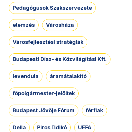
Pedagógusok Szakszervezete
elemzés
Városháza
Városfejlesztési stratégiák
Budapesti Dísz- és Közvilágítási Kft.
levendula
áramátalakító
főpolgármester-jelöltek
Budapest Jövője Fórum
férfiak
Della
Piros Ildikó
UEFA