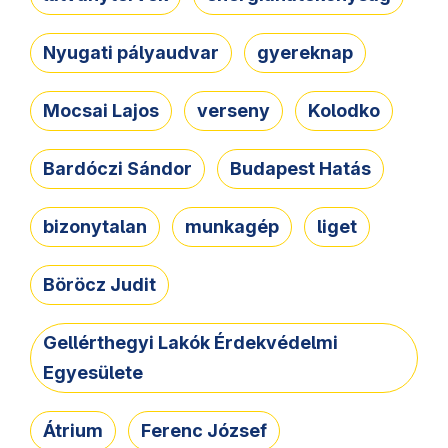
Nyugati pályaudvar
gyereknap
Mocsai Lajos
verseny
Kolodko
Bardóczi Sándor
Budapest Hatás
bizonytalan
munkagép
liget
Böröcz Judit
Gellérthegyi Lakók Érdekvédelmi
Egyesülete
Átrium
Ferenc József