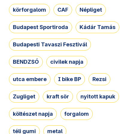
körforgalom
CAF
Népliget
Budapest Sportiroda
Kádár Tamás
Budapesti Tavaszi Fesztivál
BENDZSÓ
civilek napja
utca embere
I bike BP
Rezsi
Zugliget
kraft sör
nyitott kapuk
költészet napja
forgalom
téli gumi
metal