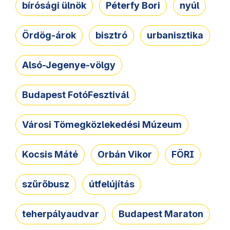
bírósági ülnök
Péterfy Bori
nyúl
Ördög-árok
bisztró
urbanisztika
Alsó-Jegenye-völgy
Budapest FotóFesztivál
Városi Tömegközlekedési Múzeum
Kocsis Máté
Orbán Vikor
FÖRI
szűrőbusz
útfelújítás
teherpályaudvar
Budapest Maraton