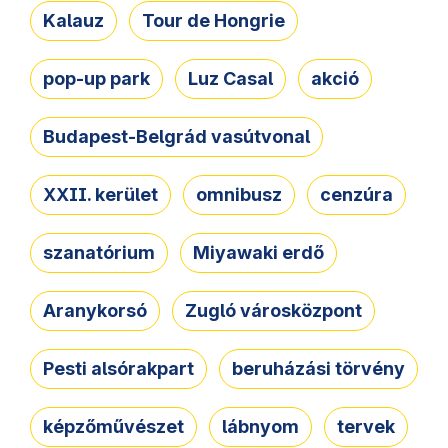
Kalauz
Tour de Hongrie
pop-up park
Luz Casal
akció
Budapest-Belgrád vasútvonal
XXII. kerület
omnibusz
cenzúra
szanatórium
Miyawaki erdő
Aranykorsó
Zugló városközpont
Pesti alsórakpart
beruházási törvény
képzőművészet
lábnyom
tervek