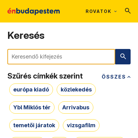
ROVATOK
Keresés
Keresés
Szűrés címkék szerint
ÖSSZES
európa kiadó
közlekedés
Ybl Miklós tér
Arrivabus
temetői járatok
vizsgafilm