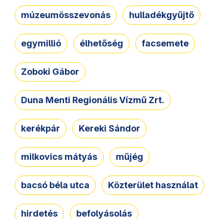
múzeumösszevonás
hulladékgyűjtő
egymillió
élhetőség
facsemete
Zoboki Gábor
Duna Menti Regionális Vízmű Zrt.
kerékpár
Kereki Sándor
milkovics mátyás
műjég
bacsó béla utca
Közterület használat
hirdetés
befolyásolás