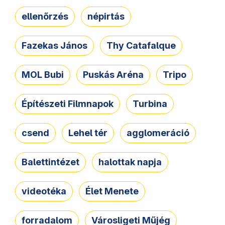
ellenőrzés
népirtás
Fazekas János
Thy Catafalque
MOL Bubi
Puskás Aréna
Tripo
Építészeti Filmnapok
Turbina
csend
Lehel tér
agglomeráció
Balettintézet
halottak napja
videotéka
Élet Menete
forradalom
Városligeti Műjég