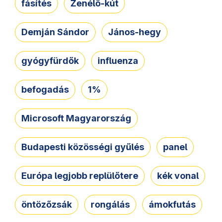
fásítés
Zenélő-kút
Demján Sándor
János-hegy
gyógyfürdők
influenza
befogadás
1%
Microsoft Magyarország
Budapesti közösségi gyűlés
panel
Európa legjobb replülőtere
kék vonal
öntözőzsák
rongálás
ámokfutás