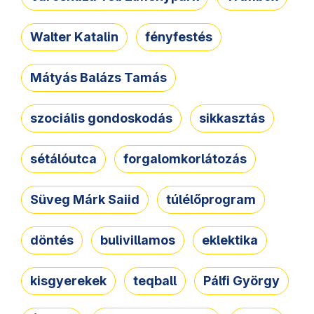
Walter Katalin
fényfestés
Mátyás Balázs Tamás
szociális gondoskodás
sikkasztás
sétálóutca
forgalomkorlátozás
Süveg Márk Saiid
túlélőprogram
döntés
bulivillamos
eklektika
kisgyerekek
teqball
Pálfi György