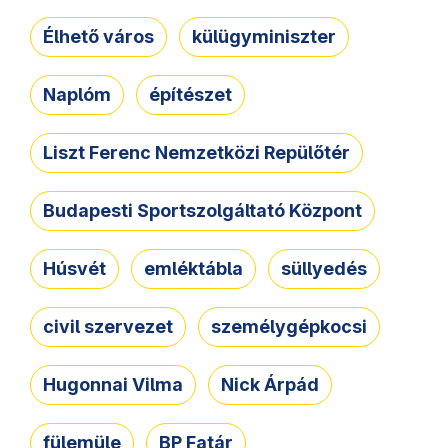
Élhető város
külügyminiszter
Naplóm
építészet
Liszt Ferenc Nemzetközi Repülőtér
Budapesti Sportszolgáltató Központ
Húsvét
emléktábla
süllyedés
civil szervezet
személygépkocsi
Hugonnai Vilma
Nick Árpád
fülemüle
BP Fatár