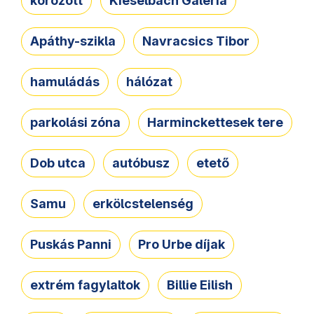
körözött
Kieselbach Galéria
Apáthy-szikla
Navracsics Tibor
hamuládás
hálózat
parkolási zóna
Harminckettesek tere
Dob utca
autóbusz
etető
Samu
erkölcstelenség
Puskás Panni
Pro Urbe díjak
extrém fagylaltok
Billie Eilish