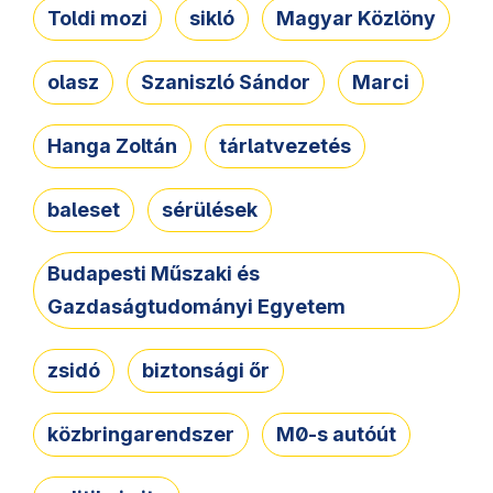
Toldi mozi
sikló
Magyar Közlöny
olasz
Szaniszló Sándor
Marci
Hanga Zoltán
tárlatvezetés
baleset
sérülések
Budapesti Műszaki és
Gazdaságtudományi Egyetem
zsidó
biztonsági őr
közbringarendszer
M0-s autóút