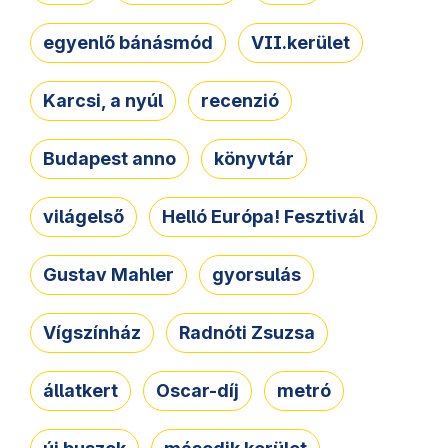
egyenlő bánásmód
VII.kerület
Karcsi, a nyúl
recenzió
Budapest anno
könyvtár
világelső
Helló Európa! Fesztivál
Gustav Mahler
gyorsulás
Vígszínház
Radnóti Zsuzsa
állatkert
Oscar-díj
metró