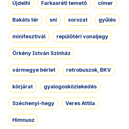
Újdelhi
Farkasréti temető
címer
Bakáts tér
sni
sorozat
gyűlés
minifesztivál
repülőtéri vonaljegy
Örkény István Színház
vármegye bérlet
retrobuszok, BKV
körjárat
gyalogosközlekedés
Széchenyi-hegy
Veres Attila
Himnusz