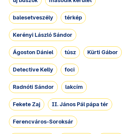
új buszok
második kerület
balesetveszély
térkép
Kerényi László Sándor
Ágoston Dániel
túsz
Kürti Gábor
Detective Kelly
foci
Radnóti Sándor
lakcím
Fekete Zaj
II. János Pál pápa tér
Ferencváros-Soroksár