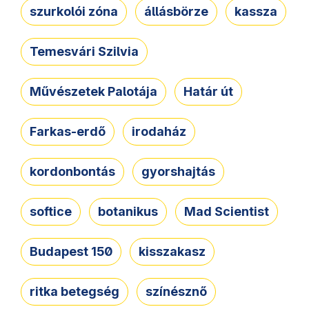
szurkolói zóna
állásbörze
kassza
Temesvári Szilvia
Művészetek Palotája
Határ út
Farkas-erdő
irodaház
kordonbontás
gyorshajtás
softice
botanikus
Mad Scientist
Budapest 150
kisszakasz
ritka betegség
színésznő