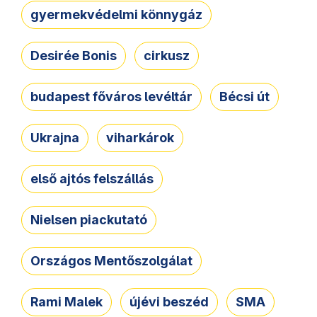
gyermekvédelmi könnygáz
Desirée Bonis
cirkusz
budapest főváros levéltár
Bécsi út
Ukrajna
viharkárok
első ajtós felszállás
Nielsen piackutató
Országos Mentőszolgálat
Rami Malek
újévi beszéd
SMA