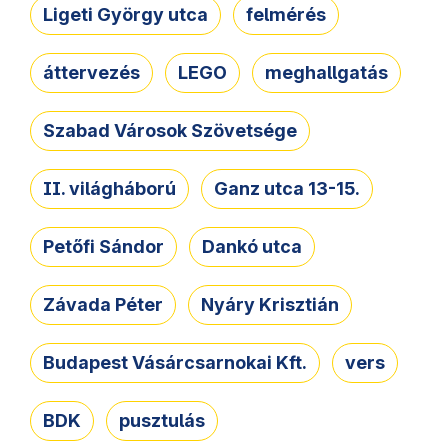
Ligeti György utca
felmérés
áttervezés
LEGO
meghallgatás
Szabad Városok Szövetsége
II. világháború
Ganz utca 13-15.
Petőfi Sándor
Dankó utca
Závada Péter
Nyáry Krisztián
Budapest Vásárcsarnokai Kft.
vers
BDK
pusztulás