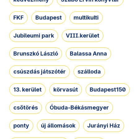
FKF
Budapest
multikulti
Jubileumi park
VIII.kerület
Brunszkó László
Balassa Anna
csúszdás játszótér
szálloda
13. kerület
körvasút
Budapest150
csőtörés
Óbuda-Békásmegyer
ponty
új állomások
Jurányi Ház