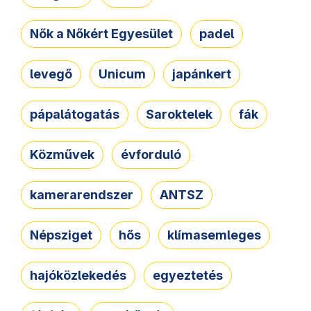
Nők a Nőkért Egyesület
padel
levegő
Unicum
japánkert
pápalátogatás
Saroktelek
fák
Közművek
évforduló
kamerarendszer
ANTSZ
Népsziget
hős
klímasemleges
hajóközlekedés
egyeztetés