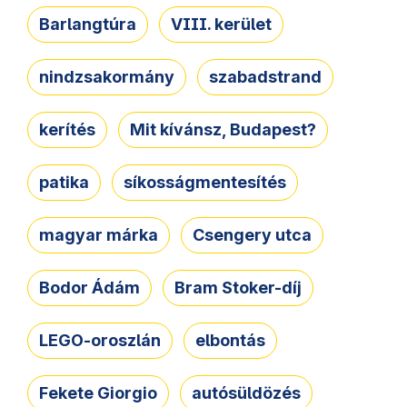
Barlangtúra
VIII. kerület
nindzsakormány
szabadstrand
kerítés
Mit kívánsz, Budapest?
patika
síkosságmentesítés
magyar márka
Csengery utca
Bodor Ádám
Bram Stoker-díj
LEGO-oroszlán
elbontás
Fekete Giorgio
autósüldözés