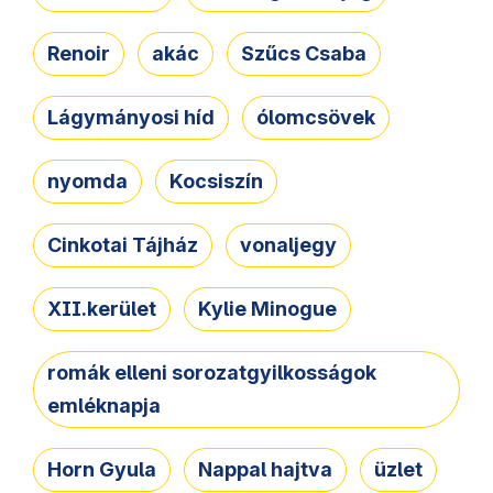
Renoir
akác
Szűcs Csaba
Lágymányosi híd
ólomcsövek
nyomda
Kocsiszín
Cinkotai Tájház
vonaljegy
XII.kerület
Kylie Minogue
romák elleni sorozatgyilkosságok
emléknapja
Horn Gyula
Nappal hajtva
üzlet