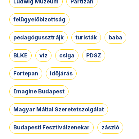
Ludwig Múzeum
Partizán
felügyelőbizottság
pedagógussztrájk
turisták
baba
BLKE
víz
csiga
PDSZ
Fortepan
időjárás
Imagine Budapest
Magyar Máltai Szeretetszolgálat
Budapesti Fesztiválzenekar
zászló