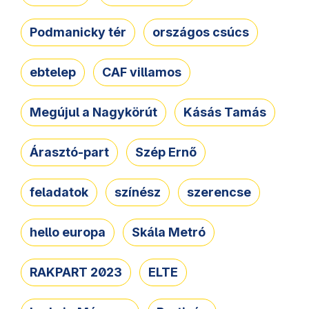
Podmanicky tér
országos csúcs
ebtelep
CAF villamos
Megújul a Nagykörút
Kásás Tamás
Árasztó-part
Szép Ernő
feladatok
színész
szerencse
hello europa
Skála Metró
RAKPART 2023
ELTE