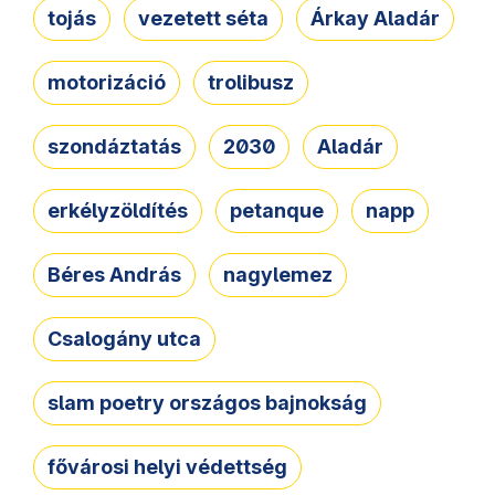
tojás
vezetett séta
Árkay Aladár
motorizáció
trolibusz
szondáztatás
2030
Aladár
erkélyzöldítés
petanque
napp
Béres András
nagylemez
Csalogány utca
slam poetry országos bajnokság
fővárosi helyi védettség