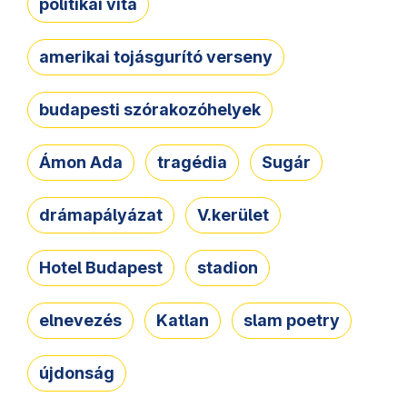
politikai vita
amerikai tojásgurító verseny
budapesti szórakozóhelyek
Ámon Ada
tragédia
Sugár
drámapályázat
V.kerület
Hotel Budapest
stadion
elnevezés
Katlan
slam poetry
újdonság