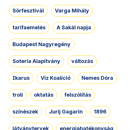
Sörfesztivál
Varga Mihály
tarifaemelés
A Sakál napja
Budapest Nagyregény
Soteria Alapítvány
változás
Ikarus
Víz Koalíció
Nemes Dóra
troli
oktatás
felszólítás
színészek
Jurij Gagarin
1896
látványtervek
energiahatékonyság