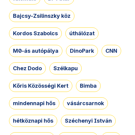
Bajcsy-Zsilinszky köz
Kordos Szabolcs
úthálózat
M0-ás autópálya
DinoPark
CNN
Chez Dodo
Szélkapu
Kőris Közösségi Kert
Bimba
mindennapi hős
vásárcsarnok
hétköznapi hős
Széchenyi István