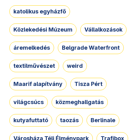
katolikus egyházfő
Közlekedési Múzeum
Vállalkozások
áremelkedés
Belgrade Waterfront
textilművészet
weird
Maarif alapítvány
Tisza Pért
világcsúcs
közmeghallgatás
kutyafuttató
taozás
Berlinale
Városháza Téli Élménypark
Trafibox