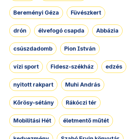
Bereményi Géza
Füvészkert
drón
élvefogó csapda
Abbázia
csúszdadomb
Pion István
vízi sport
Fidesz-székház
edzés
nyitott rakpart
Muhi András
Kőrösy-sétány
Rákóczi tér
Mobilitási Hét
életmentő műtét
kedvezmény
Szabó Ervin könyvtár