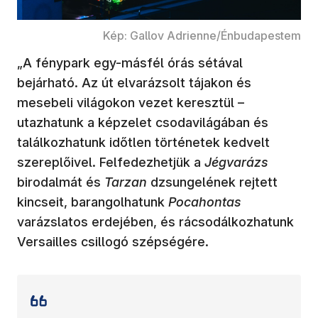
Kép: Gallov Adrienne/Énbudapestem
„A fénypark egy-másfél órás sétával
bejárható. Az út elvarázsolt tájakon és
mesebeli világokon vezet keresztül –
utazhatunk a képzelet csodavilágában és
találkozhatunk időtlen történetek kedvelt
szereplőivel. Felfedezhetjük a
Jégvarázs
birodalmát és
Tarzan
dzsungelének rejtett
kincseit, barangolhatunk
Pocahontas
varázslatos erdejében, és rácsodálkozhatunk
Versailles csillogó szépségére.