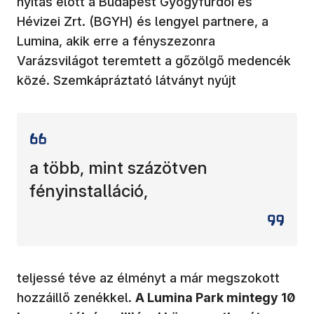
nyitás előtt a Budapest Gyógyfürdői és
Hévizei Zrt. (BGYH) és lengyel partnere, a
Lumina, akik erre a fényszezonra
Varázsvilágot teremtett a gőzölgő medencék
közé. Szemkápráztató látványt nyújt
a több, mint százötven
fényinstalláció,
teljessé téve az élményt a már megszokott
hozzáillő zenékkel.
A Lumina Park mintegy 10