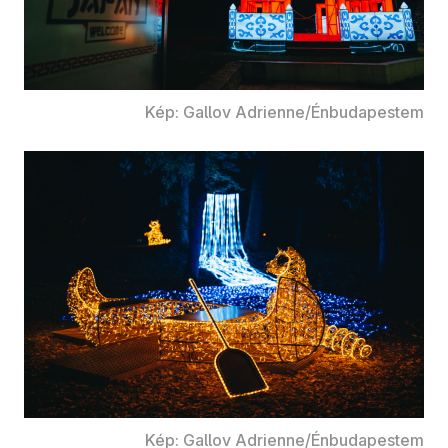
Kép: Gallov Adrienne/Énbudapestem
Kép: Gallov Adrienne/Énbudapestem