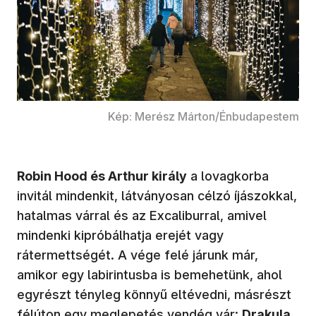
Kép: Merész Márton/Énbudapestem
Robin Hood és Arthur király
a lovagkorba
invitál mindenkit, látványosan célzó íjászokkal,
hatalmas várral és az Excaliburral, amivel
mindenki kipróbálhatja erejét vagy
rátermettségét. A vége felé járunk már,
amikor egy labirintusba is bemehetünk, ahol
egyrészt tényleg könnyű eltévedni, másrészt
félúton egy meglepetés vendég vár:
Drakula