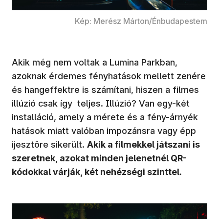
Kép: Merész Márton/Énbudapestem
Akik még nem voltak a Lumina Parkban,
azoknak érdemes fényhatások mellett zenére
és hangeffektre is számítani, hiszen a filmes
illúzió csak így teljes. Illúzió? Van egy-két
installáció, amely a mérete és a fény-árnyék
hatások miatt valóban impozánsra vagy épp
ijesztőre sikerült.
Akik a filmekkel játszani is
szeretnek, azokat minden jelenetnél QR-
kódokkal várják, két nehézségi szinttel.