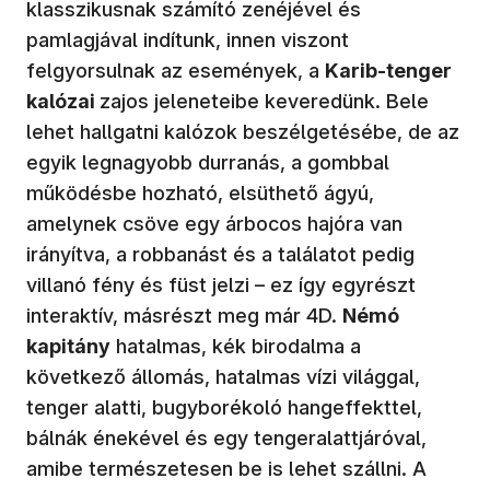
klasszikusnak számító zenéjével és
pamlagjával indítunk, innen viszont
felgyorsulnak az események, a
Karib-tenger
kalózai
zajos jeleneteibe keveredünk. Bele
lehet hallgatni kalózok beszélgetésébe, de az
egyik legnagyobb durranás, a gombbal
működésbe hozható, elsüthető ágyú,
amelynek csöve egy árbocos hajóra van
irányítva, a robbanást és a találatot pedig
villanó fény és füst jelzi – ez így egyrészt
interaktív, másrészt meg már 4D.
Némó
kapitány
hatalmas, kék birodalma a
következő állomás, hatalmas vízi világgal,
tenger alatti, bugyborékoló hangeffekttel,
bálnák énekével és egy tengeralattjáróval,
amibe természetesen be is lehet szállni. A