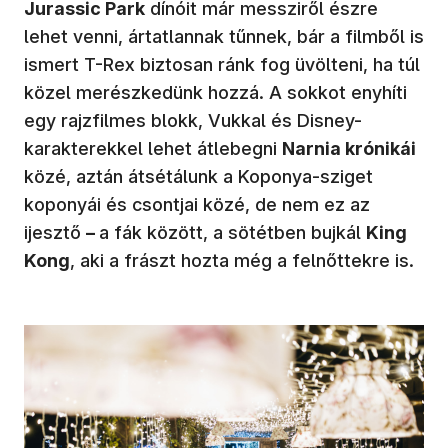
Jurassic Park
dínóit már messziről észre
lehet venni, ártatlannak tűnnek, bár a filmből is
ismert T-Rex biztosan ránk fog üvölteni, ha túl
közel merészkedünk hozzá. A sokkot enyhíti
egy rajzfilmes blokk, Vukkal és Disney-
karakterekkel lehet átlebegni
Narnia krónikái
közé, aztán átsétálunk a Koponya-sziget
koponyái és csontjai közé, de nem ez az
ijesztő
–
a fák között, a sötétben bujkál
King
Kong
, aki a frászt hozta még a felnőttekre is.