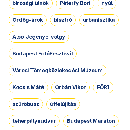
bírósági ülnök
Péterfy Bori
nyúl
Ördög-árok
bisztró
urbanisztika
Alsó-Jegenye-völgy
Budapest FotóFesztivál
Városi Tömegközlekedési Múzeum
Kocsis Máté
Orbán Vikor
FÖRI
szűrőbusz
útfelújítás
teherpályaudvar
Budapest Maraton