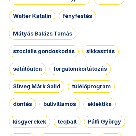
Walter Katalin
fényfestés
Mátyás Balázs Tamás
szociális gondoskodás
sikkasztás
sétálóutca
forgalomkorlátozás
Süveg Márk Saiid
túlélőprogram
döntés
bulivillamos
eklektika
kisgyerekek
teqball
Pálfi György