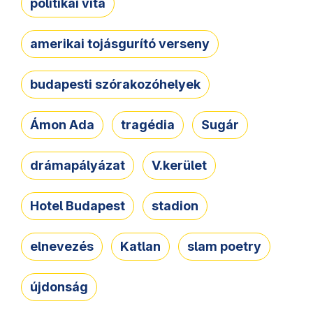
politikai vita
amerikai tojásgurító verseny
budapesti szórakozóhelyek
Ámon Ada
tragédia
Sugár
drámapályázat
V.kerület
Hotel Budapest
stadion
elnevezés
Katlan
slam poetry
újdonság