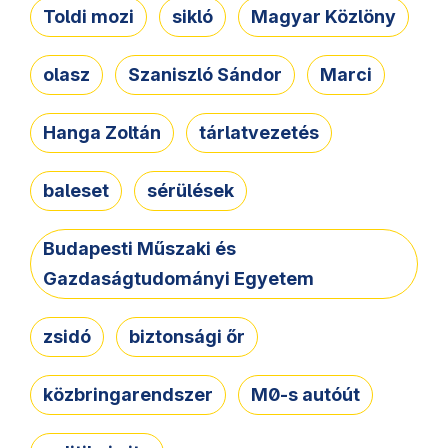
Toldi mozi
sikló
Magyar Közlöny
olasz
Szaniszló Sándor
Marci
Hanga Zoltán
tárlatvezetés
baleset
sérülések
Budapesti Műszaki és
Gazdaságtudományi Egyetem
zsidó
biztonsági őr
közbringarendszer
M0-s autóút