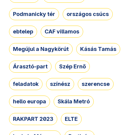
Podmanicky tér
országos csúcs
ebtelep
CAF villamos
Megújul a Nagykörút
Kásás Tamás
Árasztó-part
Szép Ernő
feladatok
színész
szerencse
hello europa
Skála Metró
RAKPART 2023
ELTE