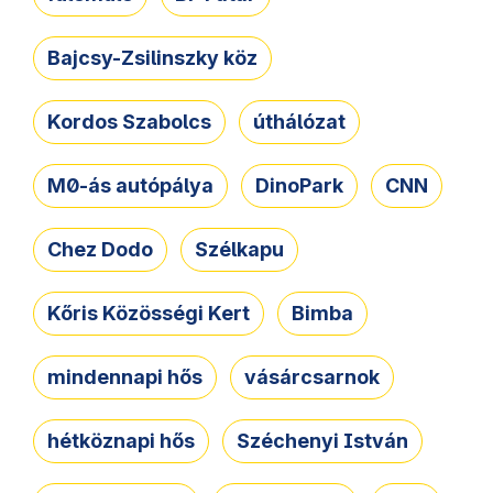
Bajcsy-Zsilinszky köz
Kordos Szabolcs
úthálózat
M0-ás autópálya
DinoPark
CNN
Chez Dodo
Szélkapu
Kőris Közösségi Kert
Bimba
mindennapi hős
vásárcsarnok
hétköznapi hős
Széchenyi István