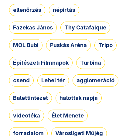
ellenőrzés
népirtás
Fazekas János
Thy Catafalque
MOL Bubi
Puskás Aréna
Tripo
Építészeti Filmnapok
Turbina
csend
Lehel tér
agglomeráció
Balettintézet
halottak napja
videotéka
Élet Menete
forradalom
Városligeti Műjég