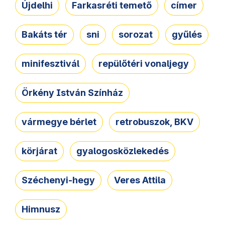
Újdelhi
Farkasréti temető
címer
Bakáts tér
sni
sorozat
gyűlés
minifesztivál
repülőtéri vonaljegy
Örkény István Színház
vármegye bérlet
retrobuszok, BKV
körjárat
gyalogosközlekedés
Széchenyi-hegy
Veres Attila
Himnusz