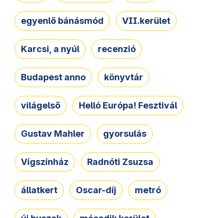
egyenlő bánásmód
VII.kerület
Karcsi, a nyúl
recenzió
Budapest anno
könyvtár
világelső
Helló Európa! Fesztivál
Gustav Mahler
gyorsulás
Vígszínház
Radnóti Zsuzsa
állatkert
Oscar-díj
metró