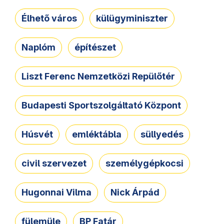
Élhető város
külügyminiszter
Naplóm
építészet
Liszt Ferenc Nemzetközi Repülőtér
Budapesti Sportszolgáltató Központ
Húsvét
emléktábla
süllyedés
civil szervezet
személygépkocsi
Hugonnai Vilma
Nick Árpád
fülemüle
BP Fatár