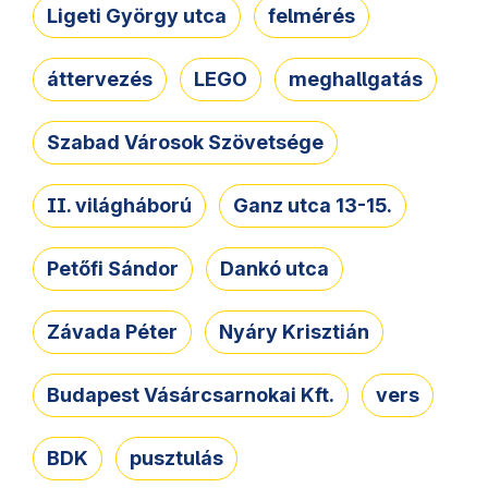
Ligeti György utca
felmérés
áttervezés
LEGO
meghallgatás
Szabad Városok Szövetsége
II. világháború
Ganz utca 13-15.
Petőfi Sándor
Dankó utca
Závada Péter
Nyáry Krisztián
Budapest Vásárcsarnokai Kft.
vers
BDK
pusztulás