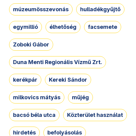
múzeumösszevonás
hulladékgyűjtő
egymillió
élhetőség
facsemete
Zoboki Gábor
Duna Menti Regionális Vízmű Zrt.
kerékpár
Kereki Sándor
milkovics mátyás
műjég
bacsó béla utca
Közterület használat
hirdetés
befolyásolás