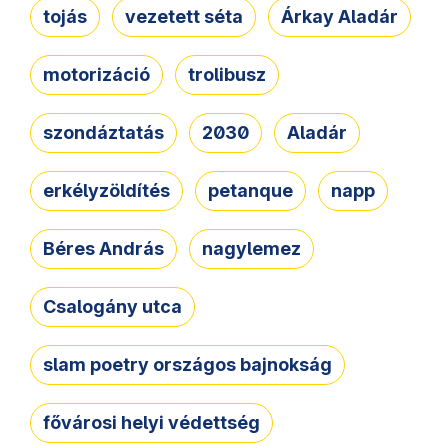
tojás
vezetett séta
Árkay Aladár
motorizáció
trolibusz
szondáztatás
2030
Aladár
erkélyzöldítés
petanque
napp
Béres András
nagylemez
Csalogány utca
slam poetry országos bajnokság
fővárosi helyi védettség