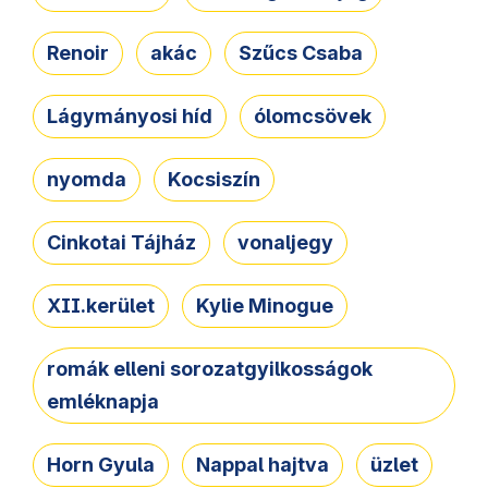
Renoir
akác
Szűcs Csaba
Lágymányosi híd
ólomcsövek
nyomda
Kocsiszín
Cinkotai Tájház
vonaljegy
XII.kerület
Kylie Minogue
romák elleni sorozatgyilkosságok
emléknapja
Horn Gyula
Nappal hajtva
üzlet