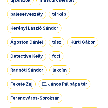
új buszok
második kerület
balesetveszély
térkép
Kerényi László Sándor
Ágoston Dániel
túsz
Kürti Gábor
Detective Kelly
foci
Radnóti Sándor
lakcím
Fekete Zaj
II. János Pál pápa tér
Ferencváros-Soroksár