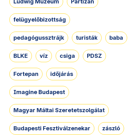
Ludwig Múzeum
Partizán
felügyelőbizottság
pedagógussztrájk
turisták
baba
BLKE
víz
csiga
PDSZ
Fortepan
időjárás
Imagine Budapest
Magyar Máltai Szeretetszolgálat
Budapesti Fesztiválzenekar
zászló