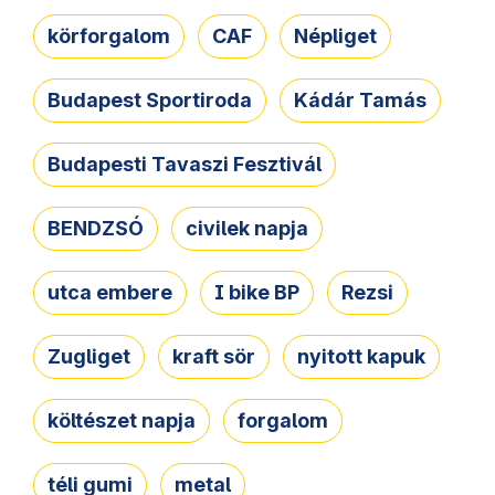
körforgalom
CAF
Népliget
Budapest Sportiroda
Kádár Tamás
Budapesti Tavaszi Fesztivál
BENDZSÓ
civilek napja
utca embere
I bike BP
Rezsi
Zugliget
kraft sör
nyitott kapuk
költészet napja
forgalom
téli gumi
metal