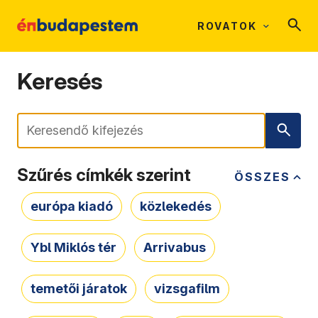
ROVATOK
Keresés
Keresés
Szűrés címkék szerint
ÖSSZES
európa kiadó
közlekedés
Ybl Miklós tér
Arrivabus
temetői járatok
vizsgafilm