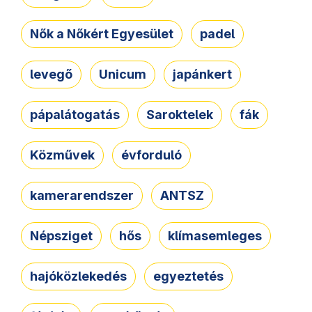
Nők a Nőkért Egyesület
padel
levegő
Unicum
japánkert
pápalátogatás
Saroktelek
fák
Közművek
évforduló
kamerarendszer
ANTSZ
Népsziget
hős
klímasemleges
hajóközlekedés
egyeztetés