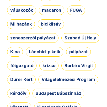
vállakozók
macaron
FUGA
Mi hazánk
biciklisáv
zeneszerzői pályázat
Szabad Új Hely
Kína
Lánchíd-piknik
pályázat
főigazgató
krizso
Borbíró Virgil
Dürer Kert
Világélelmezési Program
kérdőív
Budapest Bábszínház