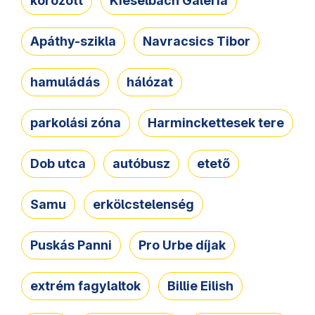
körözött
Kieselbach Galéria
Apáthy-szikla
Navracsics Tibor
hamuládás
hálózat
parkolási zóna
Harminckettesek tere
Dob utca
autóbusz
etető
Samu
erkölcstelenség
Puskás Panni
Pro Urbe díjak
extrém fagylaltok
Billie Eilish