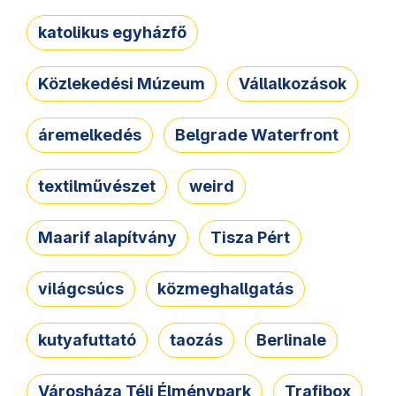
katolikus egyházfő
Közlekedési Múzeum
Vállalkozások
áremelkedés
Belgrade Waterfront
textilművészet
weird
Maarif alapítvány
Tisza Pért
világcsúcs
közmeghallgatás
kutyafuttató
taozás
Berlinale
Városháza Téli Élménypark
Trafibox