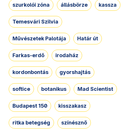
szurkolói zóna
állásbörze
kassza
Temesvári Szilvia
Művészetek Palotája
Határ út
Farkas-erdő
irodaház
kordonbontás
gyorshajtás
softice
botanikus
Mad Scientist
Budapest 150
kisszakasz
ritka betegség
színésznő