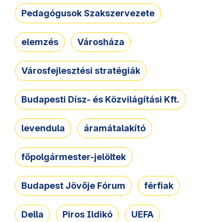
Pedagógusok Szakszervezete
elemzés
Városháza
Városfejlesztési stratégiák
Budapesti Dísz- és Közvilágítási Kft.
levendula
áramátalakító
főpolgármester-jelöltek
Budapest Jövője Fórum
férfiak
Della
Piros Ildikó
UEFA