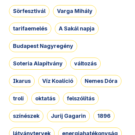
Sörfesztivál
Varga Mihály
tarifaemelés
A Sakál napja
Budapest Nagyregény
Soteria Alapítvány
változás
Ikarus
Víz Koalíció
Nemes Dóra
troli
oktatás
felszólítás
színészek
Jurij Gagarin
1896
látványtervek
energiahatékonyság