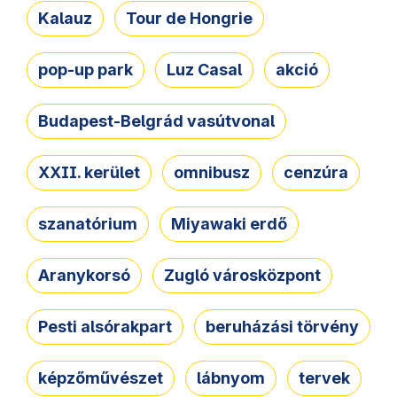
Kalauz
Tour de Hongrie
pop-up park
Luz Casal
akció
Budapest-Belgrád vasútvonal
XXII. kerület
omnibusz
cenzúra
szanatórium
Miyawaki erdő
Aranykorsó
Zugló városközpont
Pesti alsórakpart
beruházási törvény
képzőművészet
lábnyom
tervek