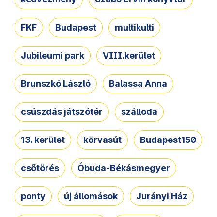
FKF
Budapest
multikulti
Jubileumi park
VIII.kerület
Brunszkó László
Balassa Anna
csúszdás játszótér
szálloda
13. kerület
körvasút
Budapest150
csőtörés
Óbuda-Békásmegyer
ponty
új állomások
Jurányi Ház