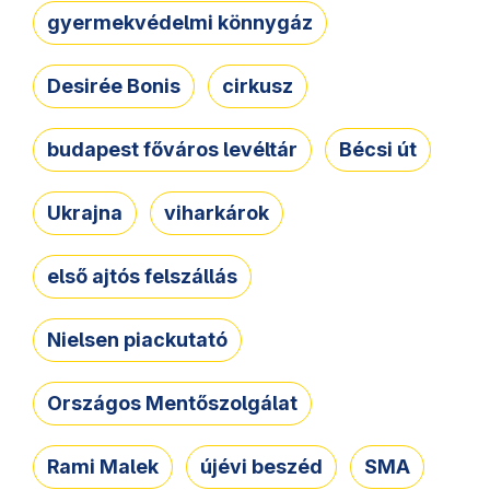
gyermekvédelmi könnygáz
Desirée Bonis
cirkusz
budapest főváros levéltár
Bécsi út
Ukrajna
viharkárok
első ajtós felszállás
Nielsen piackutató
Országos Mentőszolgálat
Rami Malek
újévi beszéd
SMA