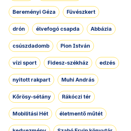
Bereményi Géza
Füvészkert
drón
élvefogó csapda
Abbázia
csúszdadomb
Pion István
vízi sport
Fidesz-székház
edzés
nyitott rakpart
Muhi András
Kőrösy-sétány
Rákóczi tér
Mobilitási Hét
életmentő műtét
kedvezmény
Szabó Ervin könyvtár