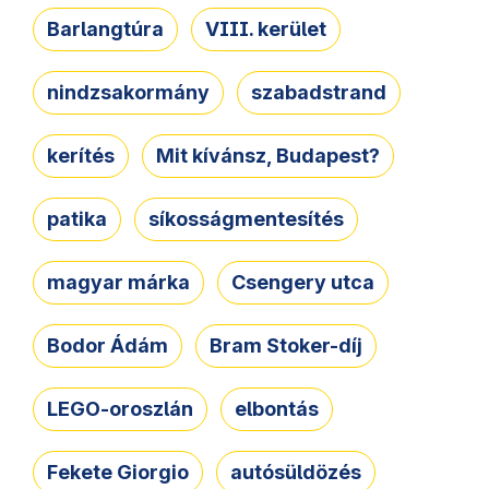
Barlangtúra
VIII. kerület
nindzsakormány
szabadstrand
kerítés
Mit kívánsz, Budapest?
patika
síkosságmentesítés
magyar márka
Csengery utca
Bodor Ádám
Bram Stoker-díj
LEGO-oroszlán
elbontás
Fekete Giorgio
autósüldözés