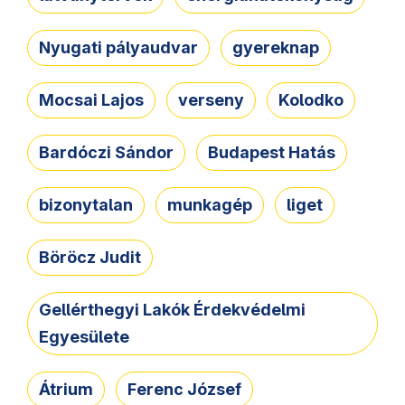
Nyugati pályaudvar
gyereknap
Mocsai Lajos
verseny
Kolodko
Bardóczi Sándor
Budapest Hatás
bizonytalan
munkagép
liget
Böröcz Judit
Gellérthegyi Lakók Érdekvédelmi
Egyesülete
Átrium
Ferenc József