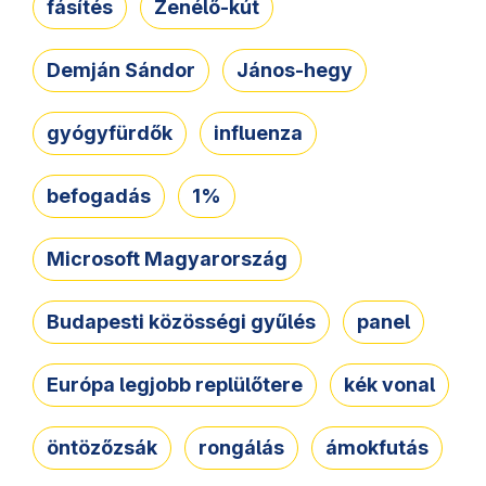
fásítés
Zenélő-kút
Demján Sándor
János-hegy
gyógyfürdők
influenza
befogadás
1%
Microsoft Magyarország
Budapesti közösségi gyűlés
panel
Európa legjobb replülőtere
kék vonal
öntözőzsák
rongálás
ámokfutás