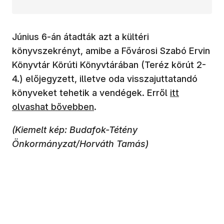
Június 6-án átadták azt a kültéri
könyvszekrényt, amibe a Fővárosi Szabó Ervin
Könyvtár Körúti Könyvtárában (Teréz körút 2-
4.) előjegyzett, illetve oda visszajuttatandó
(új ablakban 
könyveket tehetik a vendégek. Erről
itt
olvashat bővebben
.
(Kiemelt kép: Budafok-Tétény
Önkormányzat/Horváth Tamás)