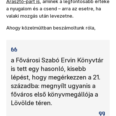
Árasztó-part is
, aminek a legfontosabb értéke
a nyugalom és a csend – arra az esetre, ha
valaki mozgás után levezetne.
Ahogy közelmúltban beszámoltunk róla,
a Fővárosi Szabó Ervin Könyvtár
is tett egy hasonló, kisebb
lépést, hogy megérkezzen a 21.
századba: megnyílt ugyanis a
főváros első könyvmegállója a
Lövölde téren.