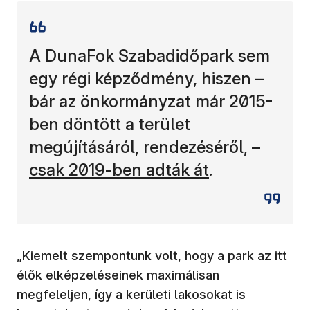
A DunaFok Szabadidőpark sem
egy régi képződmény, hiszen –
bár az önkormányzat már 2015-
ben döntött a terület
(új ab
megújításáról, rendezéséről, –
csak 2019-ben adták át
.
„Kiemelt szempontunk volt, hogy a park az itt
élők elképzeléseinek maximálisan
megfeleljen, így a kerületi lakosokat is