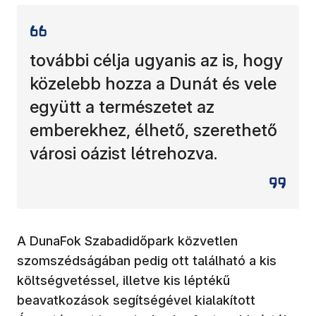
további célja ugyanis az is, hogy
közelebb hozza a Dunát és vele
együtt a természetet az
emberekhez, élhető, szerethető
városi oázist létrehozva.
A DunaFok Szabadidőpark közvetlen
szomszédságában pedig ott található a kis
költségvetéssel, illetve kis léptékű
(új ablakb
beavatkozások segítségével kialakított