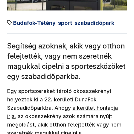
Budafok-Tétény
sport
szabadidőpark
Segítség azoknak, akik vagy otthon
felejtették, vagy nem szeretnék
magukkal cipelni a sporteszközöket
egy szabadidőparkba.
Egy sportszereket tároló okosszekrényt
helyeztek ki a 22. kerületi DunaFok
(új ablakban nyílik meg)
Szabadidőparkba. Ahogy
a kerület honlapja
írja
, az okosszekrény azok számára nyújt
megoldást, akik otthon felejtették vagy nem
szeretnék magukkal cipelni a