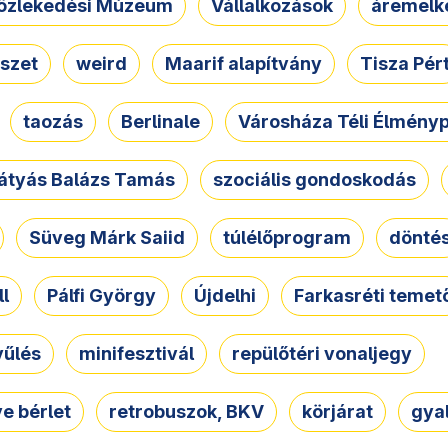
özlekedési Múzeum
Vállalkozások
áremelk
szet
weird
Maarif alapítvány
Tisza Pér
taozás
Berlinale
Városháza Téli Élmény
átyás Balázs Tamás
szociális gondoskodás
Süveg Márk Saiid
túlélőprogram
dönté
ll
Pálfi György
Újdelhi
Farkasréti temet
yűlés
minifesztivál
repülőtéri vonaljegy
e bérlet
retrobuszok, BKV
körjárat
gya