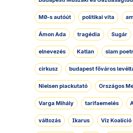
M0-s autóút
politikai vita
am
Ámon Ada
tragédia
Sugár
elnevezés
Katlan
slam poet
cirkusz
budapest főváros levélt
Nielsen piackutató
Országos Me
Varga Mihály
tarifaemelés
A
változás
Ikarus
Víz Koalíció