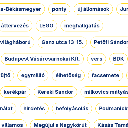
a-Békásmegyer
ponty
új állomások
Ju
áttervezés
LEGO
meghallgatás
. világháború
Ganz utca 13-15.
Petőfi Sándo
Budapest Vásárcsarnokai Kft.
vers
BDK
űjtő
egymillió
élhetőség
facsemete
kerékpár
Kereki Sándor
milkovics mátyá
nálat
hirdetés
befolyásolás
Podmanicky
 villamos
Megújul a Nagykörút
Kásás Tam