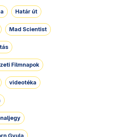
ja
Határ út
Mad Scientist
tás
zeti Filmnapok
videotéka
a
naljegy
rn Gyula