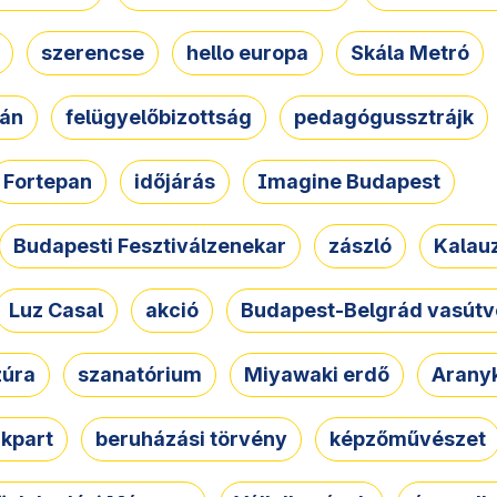
szerencse
hello europa
Skála Metró
zán
felügyelőbizottság
pedagógussztrájk
Fortepan
időjárás
Imagine Budapest
Budapesti Fesztiválzenekar
zászló
Kalau
Luz Casal
akció
Budapest-Belgrád vasútv
zúra
szanatórium
Miyawaki erdő
Arany
akpart
beruházási törvény
képzőművészet