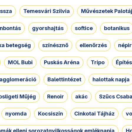
ssza
Temesvári Szilvia
Művészetek Palotá
nbontás
gyorshajtás
softice
botanikus
tka betegség
színésznő
ellenőrzés
népir
MOL Bubi
Puskás Aréna
Tripo
Építés
agglomeráció
Balettintézet
halottak napja
osligeti Műjég
Renoir
akác
Szűcs Csab
nyomda
Kocsiszín
Cinkotai Tájház
vo
omák elleni sorozatgyilkosságok emléknapja
Ho