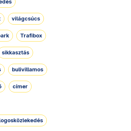
edés
t
világcsúcs
park
Trafibox
sikkasztás
s
bulivillamos
ő
címer
logosközlekedés