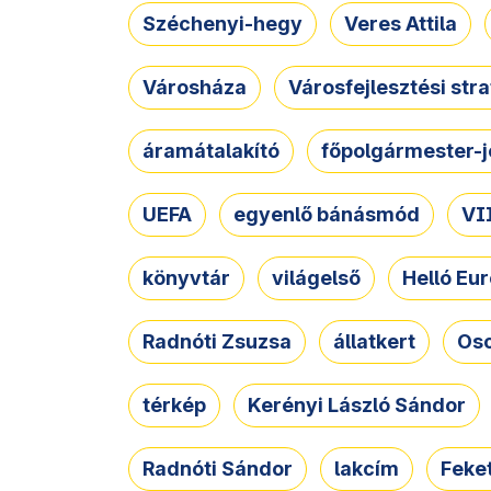
Széchenyi-hegy
Veres Attila
Városháza
Városfejlesztési str
áramátalakító
főpolgármester-j
UEFA
egyenlő bánásmód
VII
könyvtár
világelső
Helló Eur
Radnóti Zsuzsa
állatkert
Osc
térkép
Kerényi László Sándor
Radnóti Sándor
lakcím
Feket