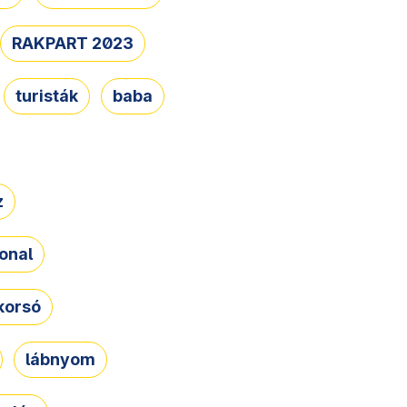
RAKPART 2023
turisták
baba
z
onal
korsó
lábnyom