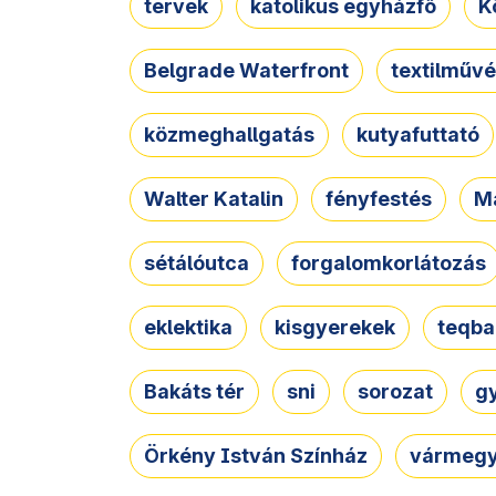
tervek
katolikus egyházfő
K
Belgrade Waterfront
textilművé
közmeghallgatás
kutyafuttató
Walter Katalin
fényfestés
M
sétálóutca
forgalomkorlátozás
eklektika
kisgyerekek
teqba
Bakáts tér
sni
sorozat
g
Örkény István Színház
vármegy