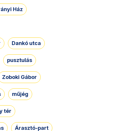
rányi Ház
r
Dankó utca
pusztulás
Zoboki Gábor
s
műjég
 tér
ás
Árasztó-part