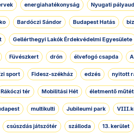
ervek
energiahatékonyság
Nyugati pályau
ko
Bardóczi Sándor
Budapest Hatás
bi
t
Gellérthegyi Lakók Érdekvédelmi Egyesülete
Füvészkert
drón
élvefogó csapda
A
ízi sport
Fidesz-székház
edzés
nyitott 
Rákóczi tér
Mobilitási Hét
életmentő műtét
udapest
multikulti
Jubileumi park
VIII.k
csúszdás játszótér
szálloda
13. kerület