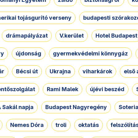
erikai tojásgurító verseny
budapesti szórakoz
drámapályázat
V.kerület
Hotel Budapest
ry
újdonság
gyermekvédelmi könnygáz
ár
Bécsi út
Ukrajna
viharkárok
első 
ntőszolgálat
Rami Malek
újévi beszéd
 Sakál napja
Budapest Nagyregény
Soteri
Nemes Dóra
troli
oktatás
felszólítá