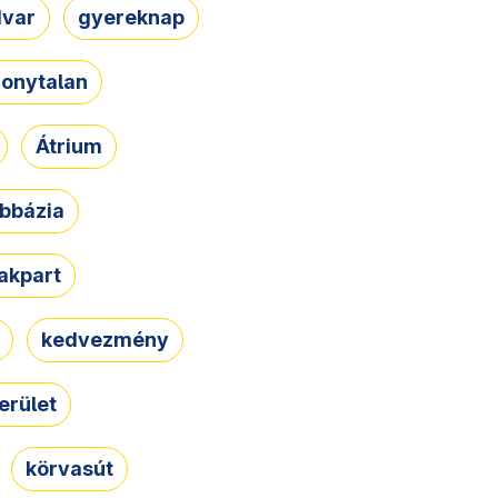
dvar
gyereknap
zonytalan
Átrium
bbázia
rakpart
kedvezmény
erület
körvasút