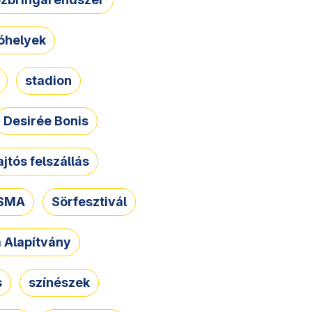
óhelyek
stadion
Desirée Bonis
ajtós felszállás
SMA
Sörfesztivál
a Alapítvány
s
színészek