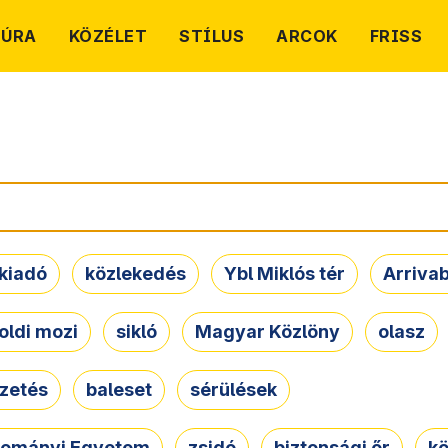
TÚRA
KÖZÉLET
STÍLUS
ARCOK
FRISS
kiadó
közlekedés
Ybl Miklós tér
Arriva
oldi mozi
sikló
Magyar Közlöny
olasz
ezetés
baleset
sérülések
dományi Egyetem
zsidó
biztonsági őr
kö