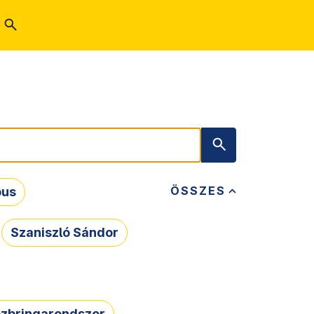
ÖSSZES
bus
Szaniszló Sándor
zbringarendszer