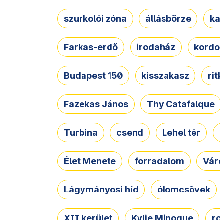
szurkolói zóna
állásbörze
ka
Farkas-erdő
irodaház
kordo
Budapest 150
kisszakasz
ri
Fazekas János
Thy Catafalque
Turbina
csend
Lehel tér
Élet Menete
forradalom
Vár
Lágymányosi híd
ólomcsövek
XII.kerület
Kylie Minogue
r