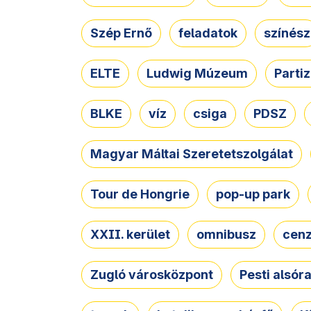
Szép Ernő
feladatok
színész
ELTE
Ludwig Múzeum
Parti
BLKE
víz
csiga
PDSZ
Magyar Máltai Szeretetszolgálat
Tour de Hongrie
pop-up park
XXII. kerület
omnibusz
cen
Zugló városközpont
Pesti alsór