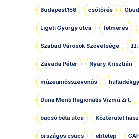
Budapest150
csőtörés
Óbud
Ligeti György utca
felmérés
Szabad Városok Szövetsége
II
Závada Péter
Nyáry Krisztián
múzeumösszevonás
hulladékgy
Duna Menti Regionális Vízmű Zrt.
bacsó béla utca
Közterület hasz
országos csúcs
ebtelep
CAF