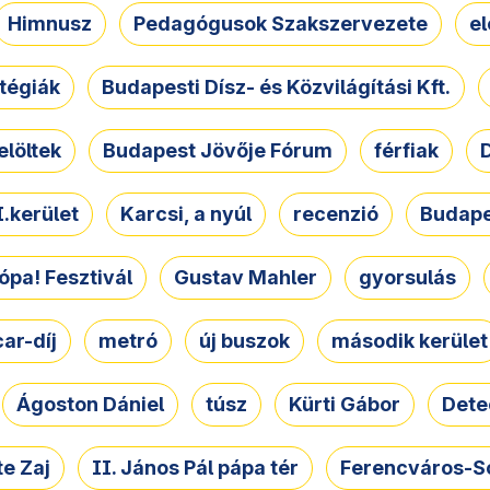
Himnusz
Pedagógusok Szakszervezete
e
atégiák
Budapesti Dísz- és Közvilágítási Kft.
elöltek
Budapest Jövője Fórum
férfiak
D
.kerület
Karcsi, a nyúl
recenzió
Budape
ópa! Fesztivál
Gustav Mahler
gyorsulás
ar-díj
metró
új buszok
második kerület
Ágoston Dániel
túsz
Kürti Gábor
Dete
e Zaj
II. János Pál pápa tér
Ferencváros-S