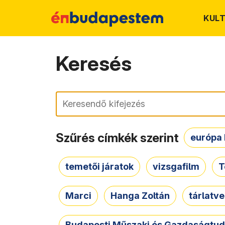
KUL
Keresés
Keresés
Szűrés címkék szerint
európa 
temetői járatok
vizsgafilm
T
Marci
Hanga Zoltán
tárlatv
Budapesti Műszaki és Gazdaságtu