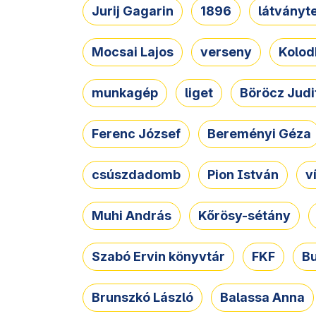
Jurij Gagarin
1896
látványt
Mocsai Lajos
verseny
Kolod
munkagép
liget
Böröcz Judi
Ferenc József
Bereményi Géza
csúszdadomb
Pion István
v
Muhi András
Kőrösy-sétány
Szabó Ervin könyvtár
FKF
B
Brunszkó László
Balassa Anna