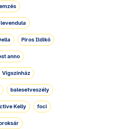
lemzés
levendula
ella
Piros Ildikó
st anno
Vígszínház
balesetveszély
ctive Kelly
foci
oroksár