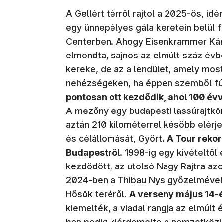
A Gellért térről rajtol a 2025-ös, id
egy ünnepélyes gála keretein belül 
Centerben. Ahogy Eisenkrammer Káro
elmondta, sajnos az elmúlt száz évb
kereke, de az a lendület, amely most 
nehézségeken, ha éppen szemből fúj
pontosan ott kezdődik, ahol 100 évve
A mezőny egy budapesti lassúrajtkör
aztán 210 kilométerrel később elérje
és célállomását, Győrt.
A Tour rekor
Budapestről
. 1998-ig egy kivételtől
kezdődött, az utolsó Nagy Rajtra az
2024-ben a Thibau Nys győzelmével 
Hősök teréről.
A verseny május 14-é
kiemelték
, a viadal rangja az elmúl
ban pedig kiérdemelte a nemzetköz