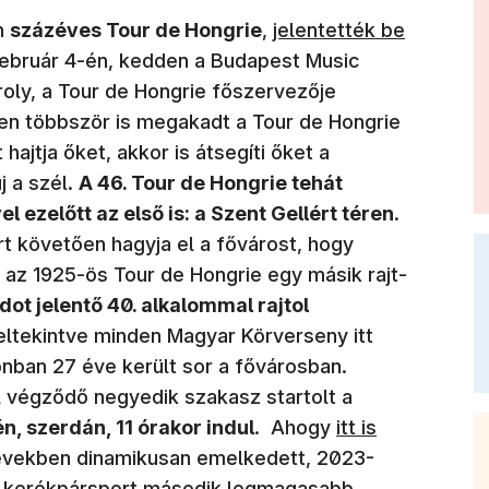
(új ablakban nyílik meg
én
százéves Tour de Hongrie
,
jelentették be
február 4-én, kedden a Budapest Music
ly, a Tour de Hongrie főszervezője
en többször is megakadt a Tour de Hongrie
hajtja őket, akkor is átsegíti őket a
 a szél.
A 46. Tour de Hongrie tehát
l ezelőtt az első is: a Szent Gellért téren
.
t követően hagyja el a fővárost, hogy
 az 1925-ös Tour de Hongrie egy másik rajt-
dot jelentő 40. alkalommal rajtol
 eltekintve minden Magyar Körverseny itt
onban 27 éve került sor a fővárosban.
végződő negyedik szakasz startolt a
(új ablakban nyí
n, szerdán, 11 órakor indul
. Ahogy
itt is
t években dinamikusan emelkedett, 2023-
i kerékpársport második legmagasabb