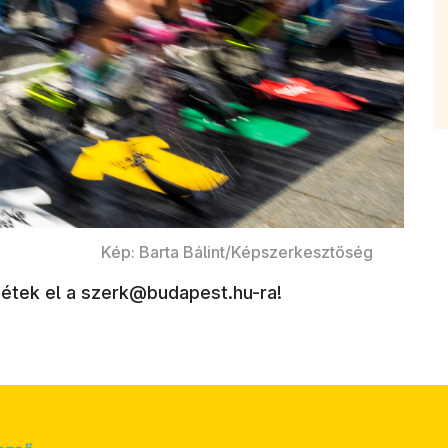
Kép: Barta Bálint/Képszerkesztőség
ldjétek el a szerk@budapest.hu-ra!