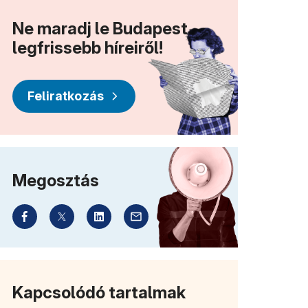
)
Ne maradj le Budapest
legfrissebb híreiről!
Feliratkozás
Megosztás
lik meg)
Kapcsolódó tartalmak