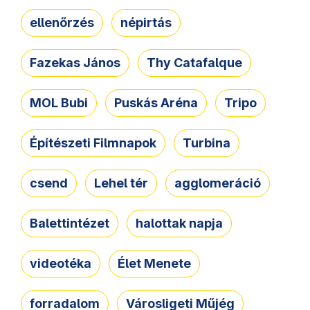
ellenőrzés
népirtás
Fazekas János
Thy Catafalque
MOL Bubi
Puskás Aréna
Tripo
Építészeti Filmnapok
Turbina
csend
Lehel tér
agglomeráció
Balettintézet
halottak napja
videotéka
Élet Menete
forradalom
Városligeti Műjég