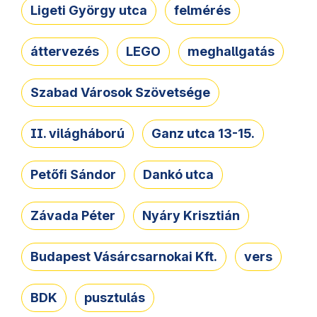
Ligeti György utca
felmérés
áttervezés
LEGO
meghallgatás
Szabad Városok Szövetsége
II. világháború
Ganz utca 13-15.
Petőfi Sándor
Dankó utca
Závada Péter
Nyáry Krisztián
Budapest Vásárcsarnokai Kft.
vers
BDK
pusztulás