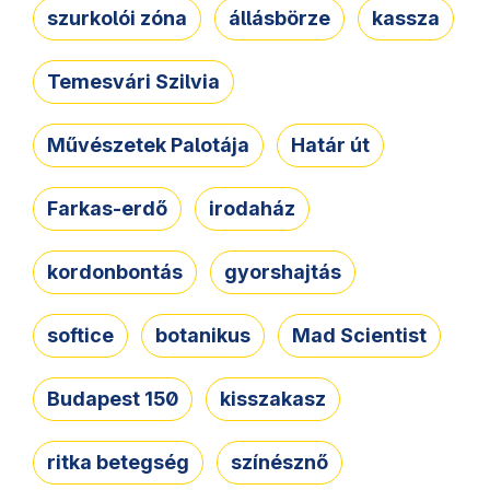
szurkolói zóna
állásbörze
kassza
Temesvári Szilvia
Művészetek Palotája
Határ út
Farkas-erdő
irodaház
kordonbontás
gyorshajtás
softice
botanikus
Mad Scientist
Budapest 150
kisszakasz
ritka betegség
színésznő