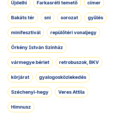
Újdelhi
Farkasréti temető
címer
Bakáts tér
sni
sorozat
gyűlés
minifesztivál
repülőtéri vonaljegy
Örkény István Színház
vármegye bérlet
retrobuszok, BKV
körjárat
gyalogosközlekedés
Széchenyi-hegy
Veres Attila
Himnusz