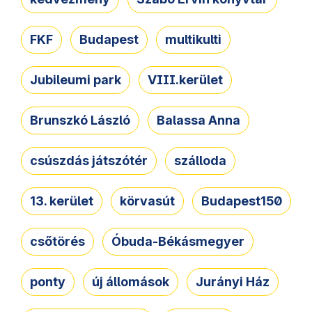
FKF
Budapest
multikulti
Jubileumi park
VIII.kerület
Brunszkó László
Balassa Anna
csúszdás játszótér
szálloda
13. kerület
körvasút
Budapest150
csőtörés
Óbuda-Békásmegyer
ponty
új állomások
Jurányi Ház