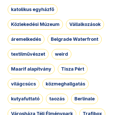
katolikus egyházfő
Közlekedési Múzeum
Vállalkozások
áremelkedés
Belgrade Waterfront
textilművészet
weird
Maarif alapítvány
Tisza Pért
világcsúcs
közmeghallgatás
kutyafuttató
taozás
Berlinale
Városháza Téli Élménypark
Trafibox