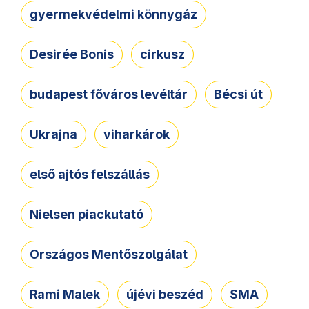
gyermekvédelmi könnygáz
Desirée Bonis
cirkusz
budapest főváros levéltár
Bécsi út
Ukrajna
viharkárok
első ajtós felszállás
Nielsen piackutató
Országos Mentőszolgálat
Rami Malek
újévi beszéd
SMA