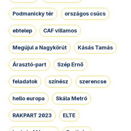
Podmanicky tér
országos csúcs
ebtelep
CAF villamos
Megújul a Nagykörút
Kásás Tamás
Árasztó-part
Szép Ernő
feladatok
színész
szerencse
hello europa
Skála Metró
RAKPART 2023
ELTE