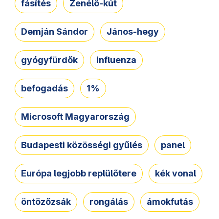
fásítés
Zenélő-kút
Demján Sándor
János-hegy
gyógyfürdők
influenza
befogadás
1%
Microsoft Magyarország
Budapesti közösségi gyűlés
panel
Európa legjobb replülőtere
kék vonal
öntözőzsák
rongálás
ámokfutás