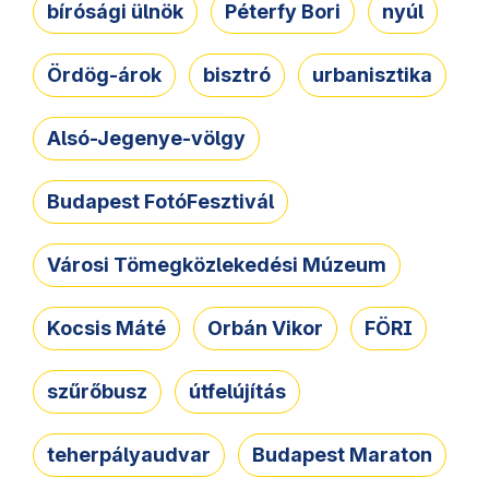
bírósági ülnök
Péterfy Bori
nyúl
Ördög-árok
bisztró
urbanisztika
Alsó-Jegenye-völgy
Budapest FotóFesztivál
Városi Tömegközlekedési Múzeum
Kocsis Máté
Orbán Vikor
FÖRI
szűrőbusz
útfelújítás
teherpályaudvar
Budapest Maraton