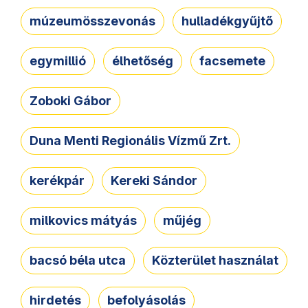
múzeumösszevonás
hulladékgyűjtő
egymillió
élhetőség
facsemete
Zoboki Gábor
Duna Menti Regionális Vízmű Zrt.
kerékpár
Kereki Sándor
milkovics mátyás
műjég
bacsó béla utca
Közterület használat
hirdetés
befolyásolás