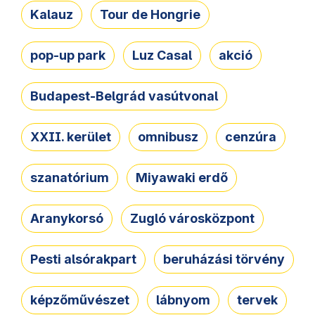
Kalauz
Tour de Hongrie
pop-up park
Luz Casal
akció
Budapest-Belgrád vasútvonal
XXII. kerület
omnibusz
cenzúra
szanatórium
Miyawaki erdő
Aranykorsó
Zugló városközpont
Pesti alsórakpart
beruházási törvény
képzőművészet
lábnyom
tervek