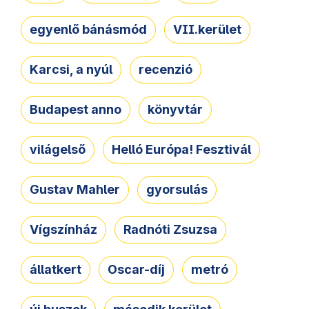
egyenlő bánásmód
VII.kerület
Karcsi, a nyúl
recenzió
Budapest anno
könyvtár
világelső
Helló Európa! Fesztivál
Gustav Mahler
gyorsulás
Vígszínház
Radnóti Zsuzsa
állatkert
Oscar-díj
metró