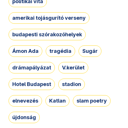
politikai vita
amerikai tojásgurító verseny
budapesti szórakozóhelyek
Ámon Ada
tragédia
Sugár
drámapályázat
V.kerület
Hotel Budapest
stadion
elnevezés
Katlan
slam poetry
újdonság