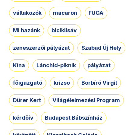
vállakozók
macaron
FUGA
Mi hazánk
biciklisáv
zeneszerzői pályázat
Szabad Új Hely
Kína
Lánchíd-piknik
pályázat
főigazgató
krizso
Borbíró Virgil
Dürer Kert
Világélelmezési Program
kérdőív
Budapest Bábszínház