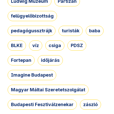
Ludwig Múzeum
Partizán
felügyelőbizottság
pedagógussztrájk
turisták
baba
BLKE
víz
csiga
PDSZ
Fortepan
időjárás
Imagine Budapest
Magyar Máltai Szeretetszolgálat
Budapesti Fesztiválzenekar
zászló