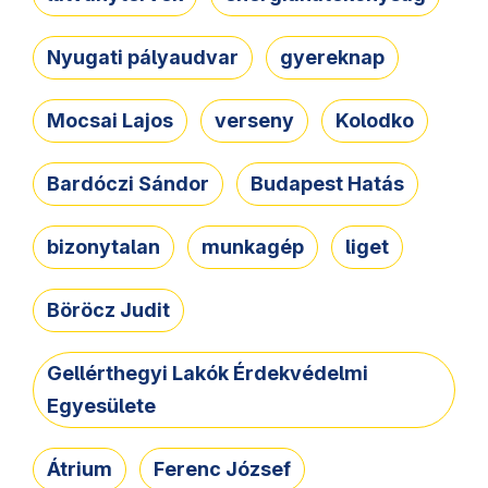
Nyugati pályaudvar
gyereknap
Mocsai Lajos
verseny
Kolodko
Bardóczi Sándor
Budapest Hatás
bizonytalan
munkagép
liget
Böröcz Judit
Gellérthegyi Lakók Érdekvédelmi
Egyesülete
Átrium
Ferenc József