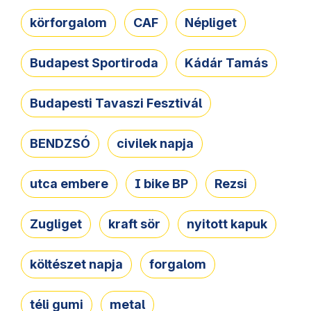
körforgalom
CAF
Népliget
Budapest Sportiroda
Kádár Tamás
Budapesti Tavaszi Fesztivál
BENDZSÓ
civilek napja
utca embere
I bike BP
Rezsi
Zugliget
kraft sör
nyitott kapuk
költészet napja
forgalom
téli gumi
metal