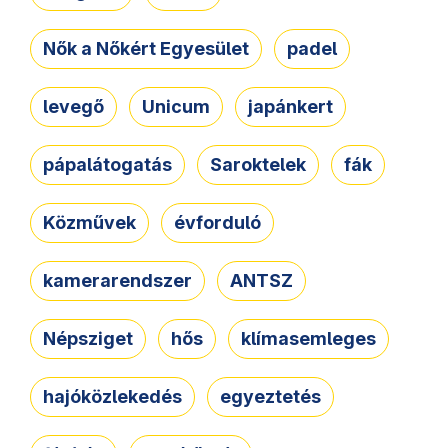
Nők a Nőkért Egyesület
padel
levegő
Unicum
japánkert
pápalátogatás
Saroktelek
fák
Közművek
évforduló
kamerarendszer
ANTSZ
Népsziget
hős
klímasemleges
hajóközlekedés
egyeztetés