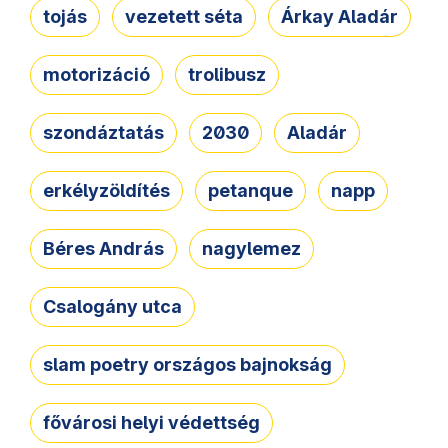
tojás
vezetett séta
Árkay Aladár
motorizáció
trolibusz
szondáztatás
2030
Aladár
erkélyzöldítés
petanque
napp
Béres András
nagylemez
Csalogány utca
slam poetry országos bajnokság
fővárosi helyi védettség