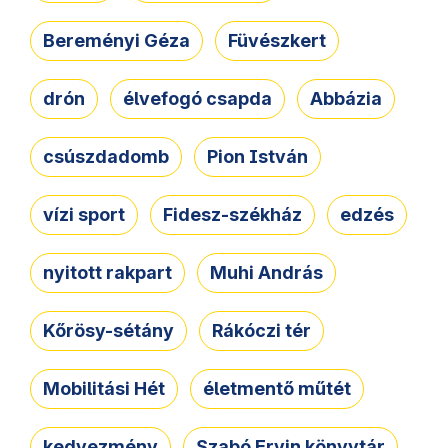
Bereményi Géza
Füvészkert
drón
élvefogó csapda
Abbázia
csúszdadomb
Pion István
vízi sport
Fidesz-székház
edzés
nyitott rakpart
Muhi András
Kőrösy-sétány
Rákóczi tér
Mobilitási Hét
életmentő műtét
kedvezmény
Szabó Ervin könyvtár