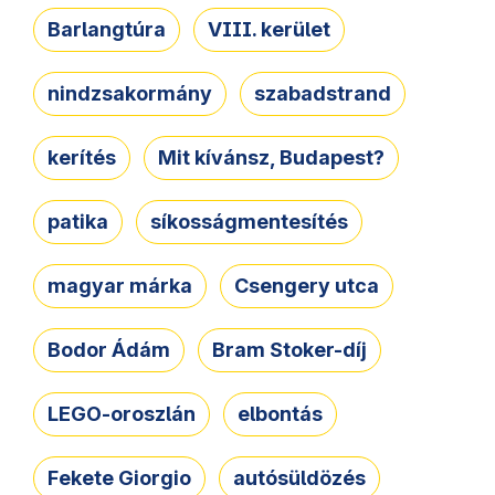
Barlangtúra
VIII. kerület
nindzsakormány
szabadstrand
kerítés
Mit kívánsz, Budapest?
patika
síkosságmentesítés
magyar márka
Csengery utca
Bodor Ádám
Bram Stoker-díj
LEGO-oroszlán
elbontás
Fekete Giorgio
autósüldözés