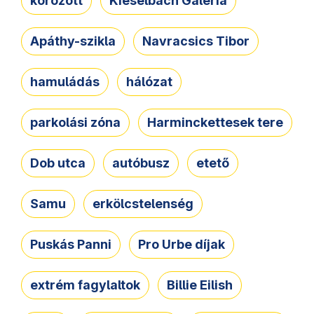
körözött
Kieselbach Galéria
Apáthy-szikla
Navracsics Tibor
hamuládás
hálózat
parkolási zóna
Harminckettesek tere
Dob utca
autóbusz
etető
Samu
erkölcstelenség
Puskás Panni
Pro Urbe díjak
extrém fagylaltok
Billie Eilish