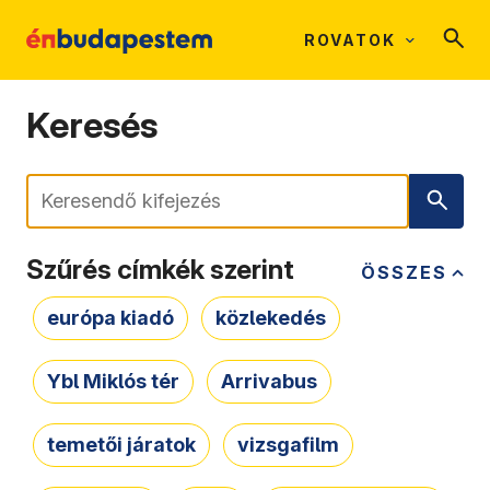
ROVATOK
Keresés
Keresés
Szűrés címkék szerint
ÖSSZES
európa kiadó
közlekedés
Ybl Miklós tér
Arrivabus
temetői járatok
vizsgafilm