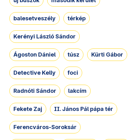
új buszok
második kerület
balesetveszély
térkép
Kerényi László Sándor
Ágoston Dániel
túsz
Kürti Gábor
Detective Kelly
foci
Radnóti Sándor
lakcím
Fekete Zaj
II. János Pál pápa tér
Ferencváros-Soroksár