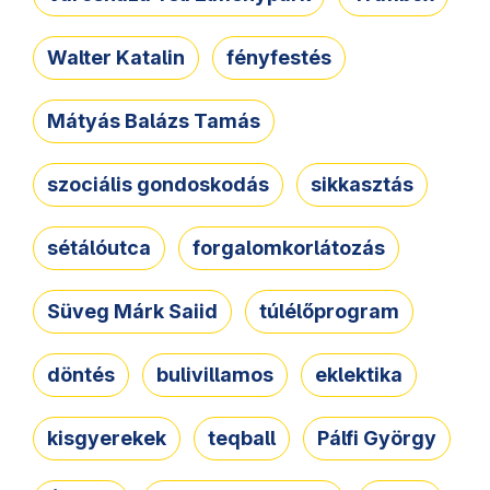
Walter Katalin
fényfestés
Mátyás Balázs Tamás
szociális gondoskodás
sikkasztás
sétálóutca
forgalomkorlátozás
Süveg Márk Saiid
túlélőprogram
döntés
bulivillamos
eklektika
kisgyerekek
teqball
Pálfi György