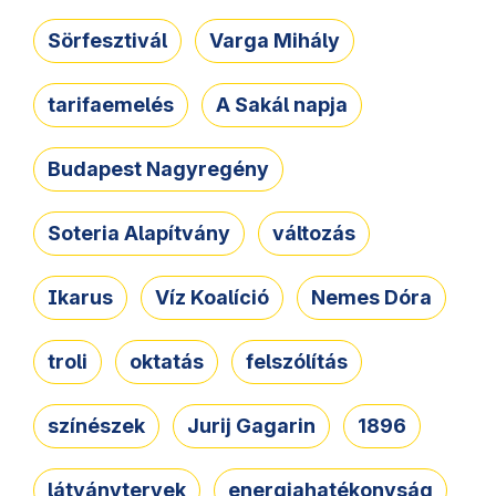
Sörfesztivál
Varga Mihály
tarifaemelés
A Sakál napja
Budapest Nagyregény
Soteria Alapítvány
változás
Ikarus
Víz Koalíció
Nemes Dóra
troli
oktatás
felszólítás
színészek
Jurij Gagarin
1896
látványtervek
energiahatékonyság