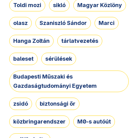
Toldi mozi
sikló
Magyar Közlöny
olasz
Szaniszló Sándor
Marci
Hanga Zoltán
tárlatvezetés
baleset
sérülések
Budapesti Műszaki és
Gazdaságtudományi Egyetem
zsidó
biztonsági őr
közbringarendszer
M0-s autóút