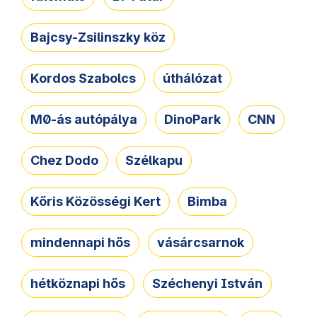
Bajcsy-Zsilinszky köz
Kordos Szabolcs
úthálózat
M0-ás autópálya
DinoPark
CNN
Chez Dodo
Szélkapu
Kőris Közösségi Kert
Bimba
mindennapi hős
vásárcsarnok
hétköznapi hős
Széchenyi István