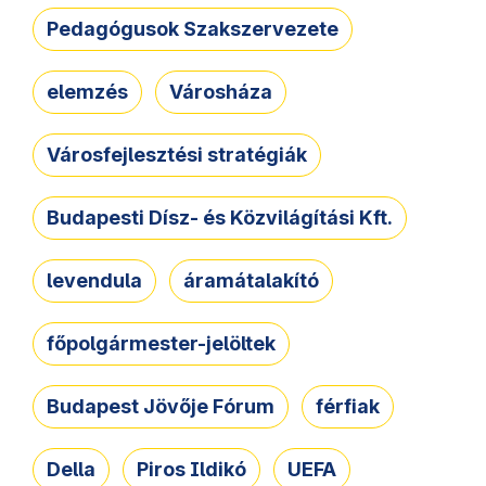
Pedagógusok Szakszervezete
elemzés
Városháza
Városfejlesztési stratégiák
Budapesti Dísz- és Közvilágítási Kft.
levendula
áramátalakító
főpolgármester-jelöltek
Budapest Jövője Fórum
férfiak
Della
Piros Ildikó
UEFA