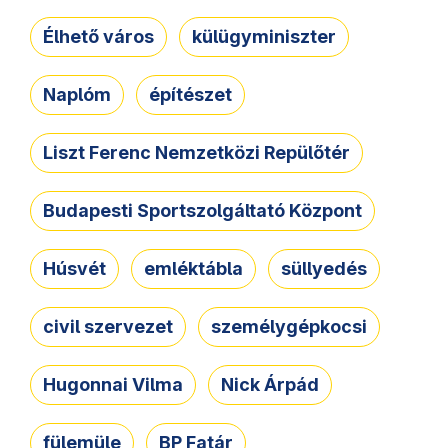
Élhető város
külügyminiszter
Naplóm
építészet
Liszt Ferenc Nemzetközi Repülőtér
Budapesti Sportszolgáltató Központ
Húsvét
emléktábla
süllyedés
civil szervezet
személygépkocsi
Hugonnai Vilma
Nick Árpád
fülemüle
BP Fatár