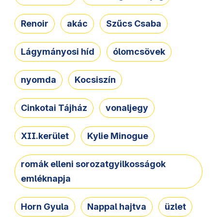
Renoir
akác
Szűcs Csaba
Lágymányosi híd
ólomcsövek
nyomda
Kocsiszín
Cinkotai Tájház
vonaljegy
XII.kerület
Kylie Minogue
romák elleni sorozatgyilkosságok
emléknapja
Horn Gyula
Nappal hajtva
üzlet