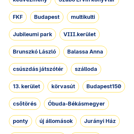
FKF
Budapest
multikulti
Jubileumi park
VIII.kerület
Brunszkó László
Balassa Anna
csúszdás játszótér
szálloda
13. kerület
körvasút
Budapest150
csőtörés
Óbuda-Békásmegyer
ponty
új állomások
Jurányi Ház