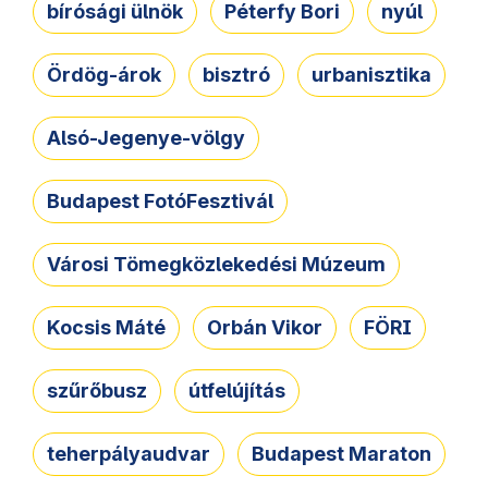
bírósági ülnök
Péterfy Bori
nyúl
Ördög-árok
bisztró
urbanisztika
Alsó-Jegenye-völgy
Budapest FotóFesztivál
Városi Tömegközlekedési Múzeum
Kocsis Máté
Orbán Vikor
FÖRI
szűrőbusz
útfelújítás
teherpályaudvar
Budapest Maraton