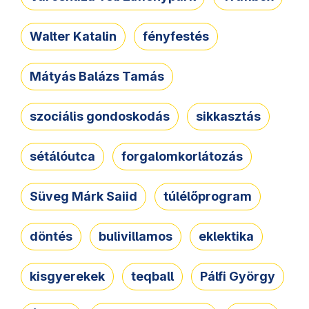
Walter Katalin
fényfestés
Mátyás Balázs Tamás
szociális gondoskodás
sikkasztás
sétálóutca
forgalomkorlátozás
Süveg Márk Saiid
túlélőprogram
döntés
bulivillamos
eklektika
kisgyerekek
teqball
Pálfi György