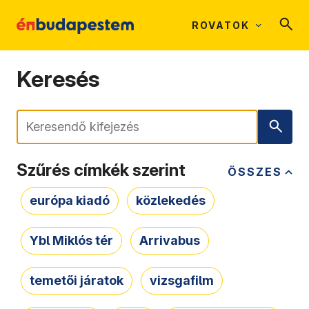
ROVATOK
Keresés
Keresés
Szűrés címkék szerint
ÖSSZES
európa kiadó
közlekedés
Ybl Miklós tér
Arrivabus
temetői járatok
vizsgafilm