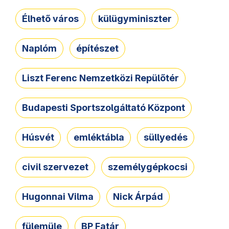
Élhető város
külügyminiszter
Naplóm
építészet
Liszt Ferenc Nemzetközi Repülőtér
Budapesti Sportszolgáltató Központ
Húsvét
emléktábla
süllyedés
civil szervezet
személygépkocsi
Hugonnai Vilma
Nick Árpád
fülemüle
BP Fatár