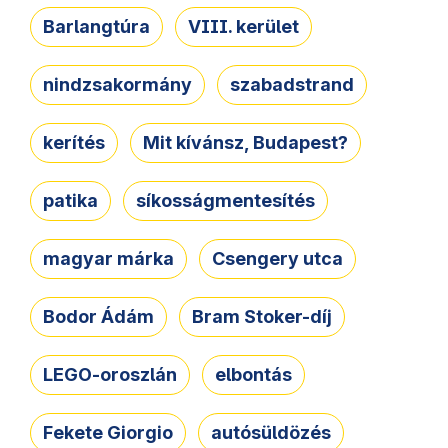
Barlangtúra
VIII. kerület
nindzsakormány
szabadstrand
kerítés
Mit kívánsz, Budapest?
patika
síkosságmentesítés
magyar márka
Csengery utca
Bodor Ádám
Bram Stoker-díj
LEGO-oroszlán
elbontás
Fekete Giorgio
autósüldözés