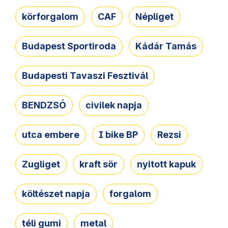
körforgalom
CAF
Népliget
Budapest Sportiroda
Kádár Tamás
Budapesti Tavaszi Fesztivál
BENDZSÓ
civilek napja
utca embere
I bike BP
Rezsi
Zugliget
kraft sör
nyitott kapuk
költészet napja
forgalom
téli gumi
metal