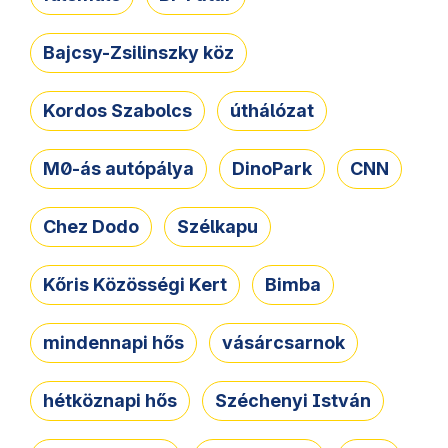
Bajcsy-Zsilinszky köz
Kordos Szabolcs
úthálózat
M0-ás autópálya
DinoPark
CNN
Chez Dodo
Szélkapu
Kőris Közösségi Kert
Bimba
mindennapi hős
vásárcsarnok
hétköznapi hős
Széchenyi István