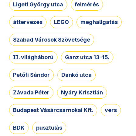
Ligeti György utca
felmérés
áttervezés
LEGO
meghallgatás
Szabad Városok Szövetsége
II. világháború
Ganz utca 13-15.
Petőfi Sándor
Dankó utca
Závada Péter
Nyáry Krisztián
Budapest Vásárcsarnokai Kft.
vers
BDK
pusztulás