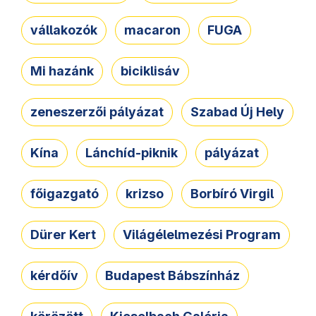
vállakozók
macaron
FUGA
Mi hazánk
biciklisáv
zeneszerzői pályázat
Szabad Új Hely
Kína
Lánchíd-piknik
pályázat
főigazgató
krizso
Borbíró Virgil
Dürer Kert
Világélelmezési Program
kérdőív
Budapest Bábszínház