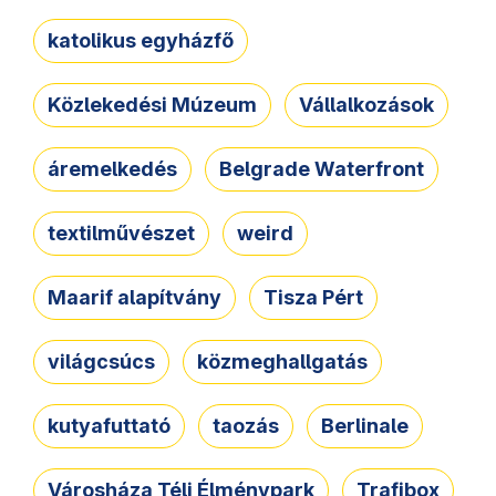
katolikus egyházfő
Közlekedési Múzeum
Vállalkozások
áremelkedés
Belgrade Waterfront
textilművészet
weird
Maarif alapítvány
Tisza Pért
világcsúcs
közmeghallgatás
kutyafuttató
taozás
Berlinale
Városháza Téli Élménypark
Trafibox