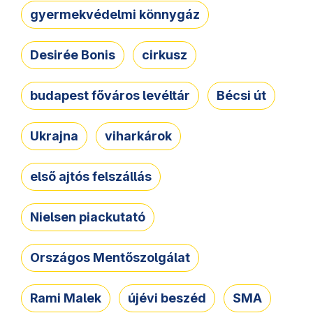
gyermekvédelmi könnygáz
Desirée Bonis
cirkusz
budapest főváros levéltár
Bécsi út
Ukrajna
viharkárok
első ajtós felszállás
Nielsen piackutató
Országos Mentőszolgálat
Rami Malek
újévi beszéd
SMA