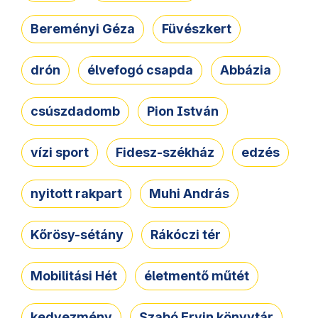
Bereményi Géza
Füvészkert
drón
élvefogó csapda
Abbázia
csúszdadomb
Pion István
vízi sport
Fidesz-székház
edzés
nyitott rakpart
Muhi András
Kőrösy-sétány
Rákóczi tér
Mobilitási Hét
életmentő műtét
kedvezmény
Szabó Ervin könyvtár