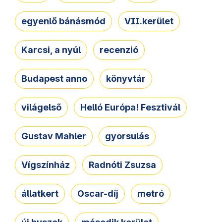
egyenlő bánásmód
VII.kerület
Karcsi, a nyúl
recenzió
Budapest anno
könyvtár
világelső
Helló Európa! Fesztivál
Gustav Mahler
gyorsulás
Vígszínház
Radnóti Zsuzsa
állatkert
Oscar-díj
metró