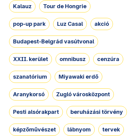
Kalauz
Tour de Hongrie
pop-up park
Luz Casal
akció
Budapest-Belgrád vasútvonal
XXII. kerület
omnibusz
cenzúra
szanatórium
Miyawaki erdő
Aranykorsó
Zugló városközpont
Pesti alsórakpart
beruházási törvény
képzőművészet
lábnyom
tervek