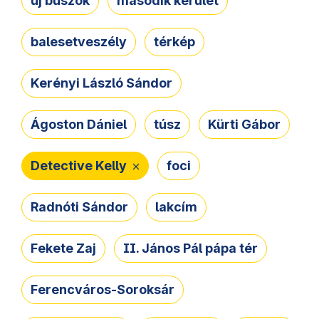
új buszok
második kerület
balesetveszély
térkép
Kerényi László Sándor
Ágoston Dániel
túsz
Kürti Gábor
Detective Kelly
foci
Radnóti Sándor
lakcím
Fekete Zaj
II. János Pál pápa tér
Ferencváros-Soroksár