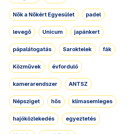
Nők a Nőkért Egyesület
padel
levegő
Unicum
japánkert
pápalátogatás
Saroktelek
fák
Közművek
évforduló
kamerarendszer
ANTSZ
Népsziget
hős
klímasemleges
hajóközlekedés
egyeztetés