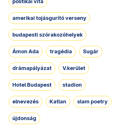
politikai vita
amerikai tojásgurító verseny
budapesti szórakozóhelyek
Ámon Ada
tragédia
Sugár
drámapályázat
V.kerület
Hotel Budapest
stadion
elnevezés
Katlan
slam poetry
újdonság