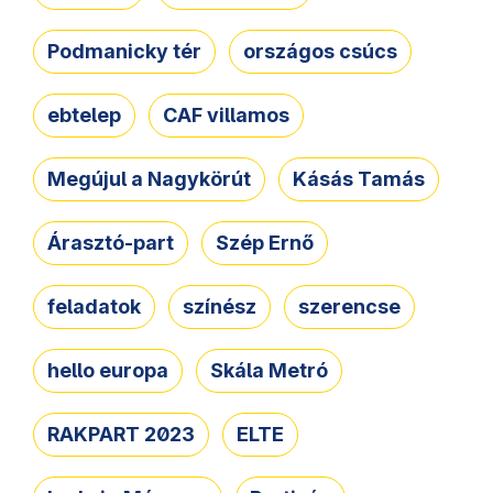
Podmanicky tér
országos csúcs
ebtelep
CAF villamos
Megújul a Nagykörút
Kásás Tamás
Árasztó-part
Szép Ernő
feladatok
színész
szerencse
hello europa
Skála Metró
RAKPART 2023
ELTE