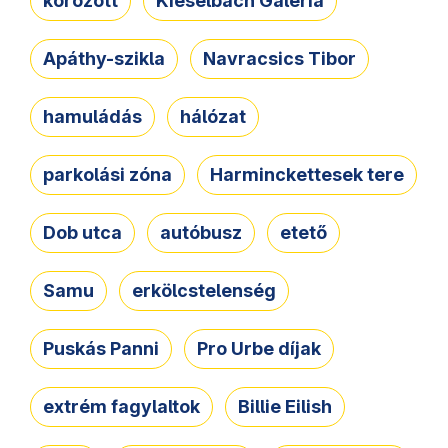
körözött
Kieselbach Galéria
Apáthy-szikla
Navracsics Tibor
hamuládás
hálózat
parkolási zóna
Harminckettesek tere
Dob utca
autóbusz
etető
Samu
erkölcstelenség
Puskás Panni
Pro Urbe díjak
extrém fagylaltok
Billie Eilish