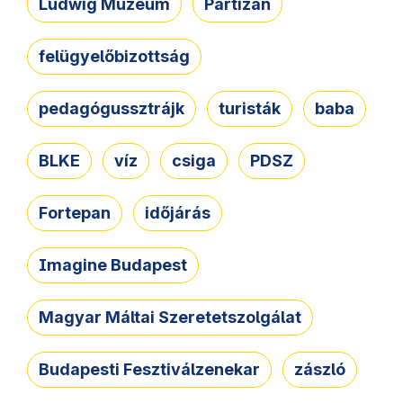
Ludwig Múzeum
Partizán
felügyelőbizottság
pedagógussztrájk
turisták
baba
BLKE
víz
csiga
PDSZ
Fortepan
időjárás
Imagine Budapest
Magyar Máltai Szeretetszolgálat
Budapesti Fesztiválzenekar
zászló