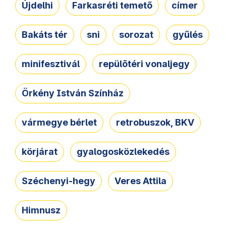
Újdelhi
Farkasréti temető
címer
Bakáts tér
sni
sorozat
gyűlés
minifesztivál
repülőtéri vonaljegy
Örkény István Színház
vármegye bérlet
retrobuszok, BKV
körjárat
gyalogosközlekedés
Széchenyi-hegy
Veres Attila
Himnusz