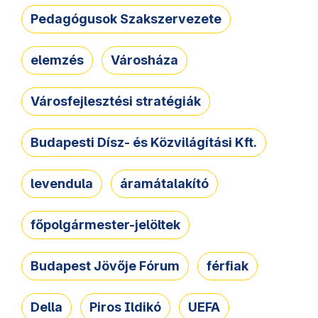
Pedagógusok Szakszervezete
elemzés
Városháza
Városfejlesztési stratégiák
Budapesti Dísz- és Közvilágítási Kft.
levendula
áramátalakító
főpolgármester-jelöltek
Budapest Jövője Fórum
férfiak
Della
Piros Ildikó
UEFA