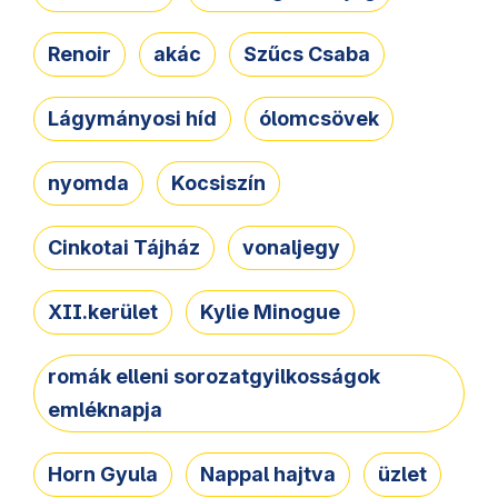
Renoir
akác
Szűcs Csaba
Lágymányosi híd
ólomcsövek
nyomda
Kocsiszín
Cinkotai Tájház
vonaljegy
XII.kerület
Kylie Minogue
romák elleni sorozatgyilkosságok
emléknapja
Horn Gyula
Nappal hajtva
üzlet