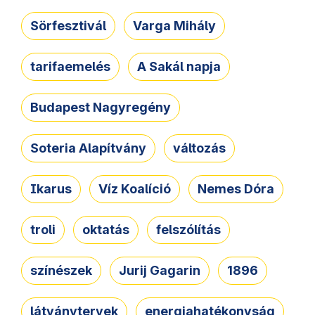
Sörfesztivál
Varga Mihály
tarifaemelés
A Sakál napja
Budapest Nagyregény
Soteria Alapítvány
változás
Ikarus
Víz Koalíció
Nemes Dóra
troli
oktatás
felszólítás
színészek
Jurij Gagarin
1896
látványtervek
energiahatékonyság