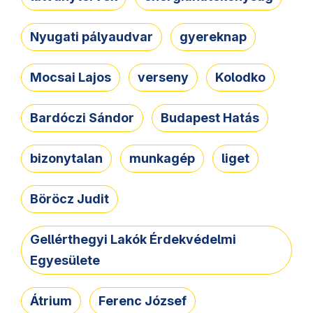
Nyugati pályaudvar
gyereknap
Mocsai Lajos
verseny
Kolodko
Bardóczi Sándor
Budapest Hatás
bizonytalan
munkagép
liget
Böröcz Judit
Gellérthegyi Lakók Érdekvédelmi
Egyesülete
Átrium
Ferenc József