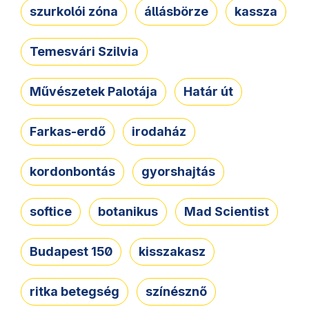
szurkolói zóna
állásbörze
kassza
Temesvári Szilvia
Művészetek Palotája
Határ út
Farkas-erdő
irodaház
kordonbontás
gyorshajtás
softice
botanikus
Mad Scientist
Budapest 150
kisszakasz
ritka betegség
színésznő