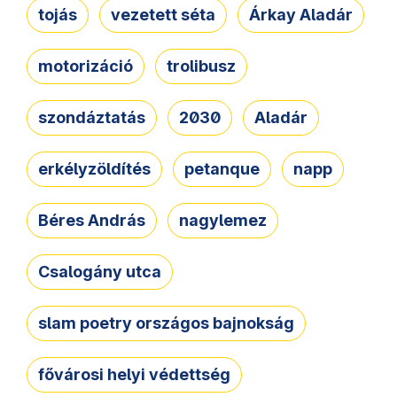
tojás
vezetett séta
Árkay Aladár
motorizáció
trolibusz
szondáztatás
2030
Aladár
erkélyzöldítés
petanque
napp
Béres András
nagylemez
Csalogány utca
slam poetry országos bajnokság
fővárosi helyi védettség