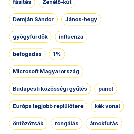
fásítés
Zenélő-kút
Demján Sándor
János-hegy
gyógyfürdők
influenza
befogadás
1%
Microsoft Magyarország
Budapesti közösségi gyűlés
panel
Európa legjobb replülőtere
kék vonal
öntözőzsák
rongálás
ámokfutás