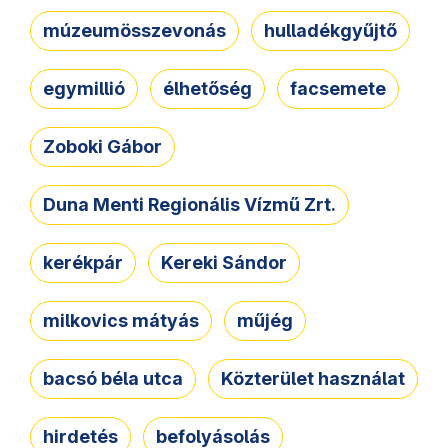
múzeumösszevonás
hulladékgyűjtő
egymillió
élhetőség
facsemete
Zoboki Gábor
Duna Menti Regionális Vízmű Zrt.
kerékpár
Kereki Sándor
milkovics mátyás
műjég
bacsó béla utca
Közterület használat
hirdetés
befolyásolás