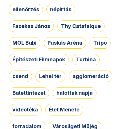
ellenőrzés
népirtás
Fazekas János
Thy Catafalque
MOL Bubi
Puskás Aréna
Tripo
Építészeti Filmnapok
Turbina
csend
Lehel tér
agglomeráció
Balettintézet
halottak napja
videotéka
Élet Menete
forradalom
Városligeti Műjég