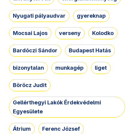
Nyugati pályaudvar
gyereknap
Mocsai Lajos
verseny
Kolodko
Bardóczi Sándor
Budapest Hatás
bizonytalan
munkagép
liget
Böröcz Judit
Gellérthegyi Lakók Érdekvédelmi
Egyesülete
Átrium
Ferenc József