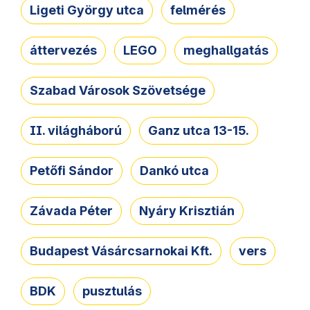
Ligeti György utca
felmérés
áttervezés
LEGO
meghallgatás
Szabad Városok Szövetsége
II. világháború
Ganz utca 13-15.
Petőfi Sándor
Dankó utca
Závada Péter
Nyáry Krisztián
Budapest Vásárcsarnokai Kft.
vers
BDK
pusztulás