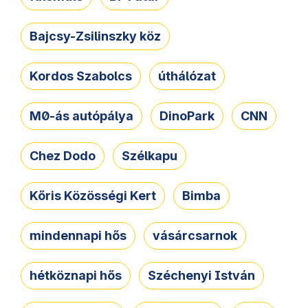
Bajcsy-Zsilinszky köz
Kordos Szabolcs
úthálózat
M0-ás autópálya
DinoPark
CNN
Chez Dodo
Szélkapu
Kőris Közösségi Kert
Bimba
mindennapi hős
vásárcsarnok
hétköznapi hős
Széchenyi István