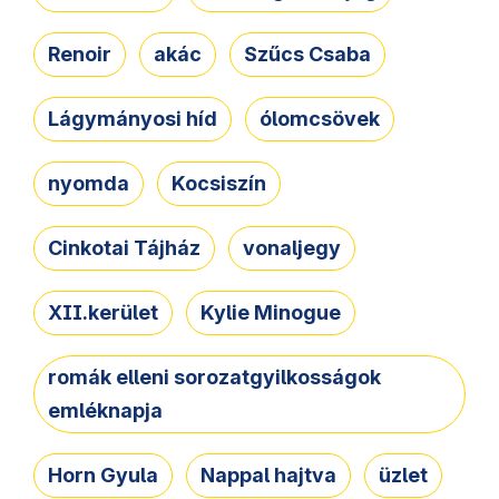
Renoir
akác
Szűcs Csaba
Lágymányosi híd
ólomcsövek
nyomda
Kocsiszín
Cinkotai Tájház
vonaljegy
XII.kerület
Kylie Minogue
romák elleni sorozatgyilkosságok
emléknapja
Horn Gyula
Nappal hajtva
üzlet