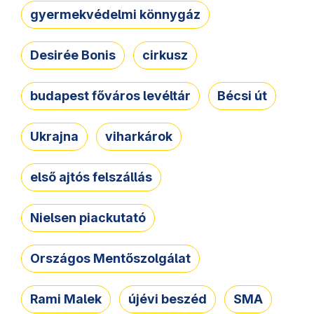
gyermekvédelmi könnygáz
Desirée Bonis
cirkusz
budapest főváros levéltár
Bécsi út
Ukrajna
viharkárok
első ajtós felszállás
Nielsen piackutató
Országos Mentőszolgálat
Rami Malek
újévi beszéd
SMA