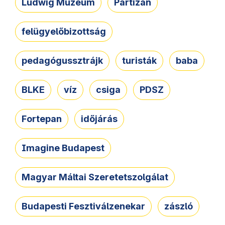
Ludwig Múzeum
Partizán
felügyelőbizottság
pedagógussztrájk
turisták
baba
BLKE
víz
csiga
PDSZ
Fortepan
időjárás
Imagine Budapest
Magyar Máltai Szeretetszolgálat
Budapesti Fesztiválzenekar
zászló