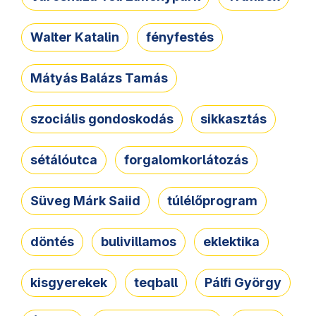
Walter Katalin
fényfestés
Mátyás Balázs Tamás
szociális gondoskodás
sikkasztás
sétálóutca
forgalomkorlátozás
Süveg Márk Saiid
túlélőprogram
döntés
bulivillamos
eklektika
kisgyerekek
teqball
Pálfi György