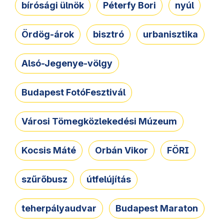
bírósági ülnök
Péterfy Bori
nyúl
Ördög-árok
bisztró
urbanisztika
Alsó-Jegenye-völgy
Budapest FotóFesztivál
Városi Tömegközlekedési Múzeum
Kocsis Máté
Orbán Vikor
FÖRI
szűrőbusz
útfelújítás
teherpályaudvar
Budapest Maraton