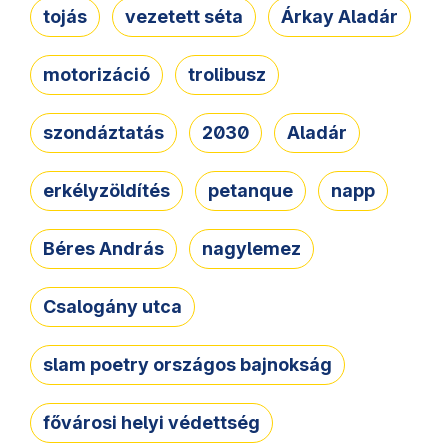
tojás
vezetett séta
Árkay Aladár
motorizáció
trolibusz
szondáztatás
2030
Aladár
erkélyzöldítés
petanque
napp
Béres András
nagylemez
Csalogány utca
slam poetry országos bajnokság
fővárosi helyi védettség