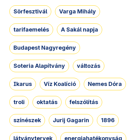
Sörfesztivál
Varga Mihály
tarifaemelés
A Sakál napja
Budapest Nagyregény
Soteria Alapítvány
változás
Ikarus
Víz Koalíció
Nemes Dóra
troli
oktatás
felszólítás
színészek
Jurij Gagarin
1896
látványtervek
energiahatékonyság