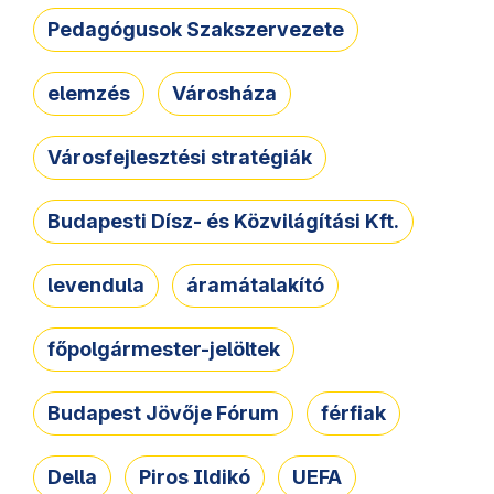
Pedagógusok Szakszervezete
elemzés
Városháza
Városfejlesztési stratégiák
Budapesti Dísz- és Közvilágítási Kft.
levendula
áramátalakító
főpolgármester-jelöltek
Budapest Jövője Fórum
férfiak
Della
Piros Ildikó
UEFA