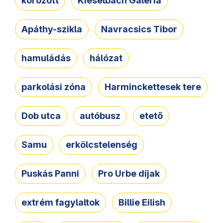
körözött
Kieselbach Galéria
Apáthy-szikla
Navracsics Tibor
hamuládás
hálózat
parkolási zóna
Harminckettesek tere
Dob utca
autóbusz
etető
Samu
erkölcstelenség
Puskás Panni
Pro Urbe díjak
extrém fagylaltok
Billie Eilish