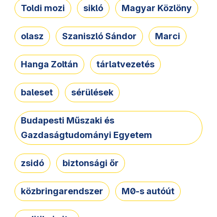
Toldi mozi
sikló
Magyar Közlöny
olasz
Szaniszló Sándor
Marci
Hanga Zoltán
tárlatvezetés
baleset
sérülések
Budapesti Műszaki és
Gazdaságtudományi Egyetem
zsidó
biztonsági őr
közbringarendszer
M0-s autóút