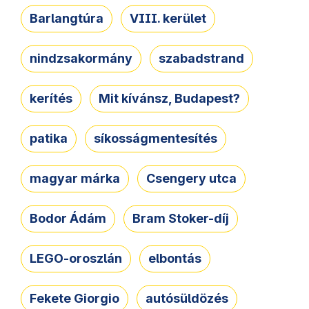
Barlangtúra
VIII. kerület
nindzsakormány
szabadstrand
kerítés
Mit kívánsz, Budapest?
patika
síkosságmentesítés
magyar márka
Csengery utca
Bodor Ádám
Bram Stoker-díj
LEGO-oroszlán
elbontás
Fekete Giorgio
autósüldözés