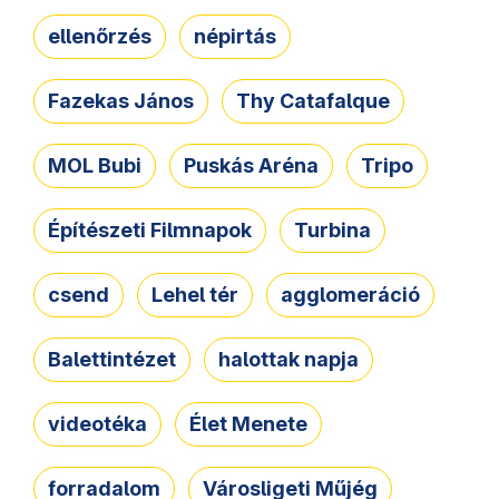
ellenőrzés
népirtás
Fazekas János
Thy Catafalque
MOL Bubi
Puskás Aréna
Tripo
Építészeti Filmnapok
Turbina
csend
Lehel tér
agglomeráció
Balettintézet
halottak napja
videotéka
Élet Menete
forradalom
Városligeti Műjég