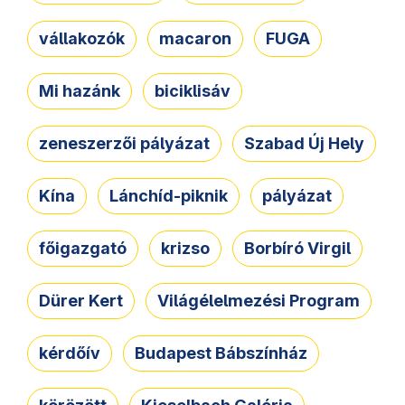
vállakozók
macaron
FUGA
Mi hazánk
biciklisáv
zeneszerzői pályázat
Szabad Új Hely
Kína
Lánchíd-piknik
pályázat
főigazgató
krizso
Borbíró Virgil
Dürer Kert
Világélelmezési Program
kérdőív
Budapest Bábszínház