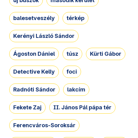
új buszok
második kerület
balesetveszély
térkép
Kerényi László Sándor
Ágoston Dániel
túsz
Kürti Gábor
Detective Kelly
foci
Radnóti Sándor
lakcím
Fekete Zaj
II. János Pál pápa tér
Ferencváros-Soroksár