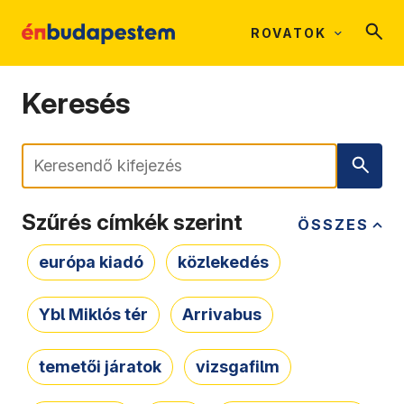
ROVATOK
Keresés
Keresés
Szűrés címkék szerint
ÖSSZES
európa kiadó
közlekedés
Ybl Miklós tér
Arrivabus
temetői járatok
vizsgafilm