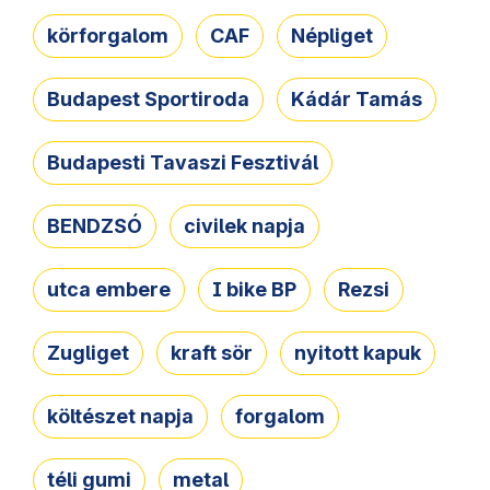
körforgalom
CAF
Népliget
Budapest Sportiroda
Kádár Tamás
Budapesti Tavaszi Fesztivál
BENDZSÓ
civilek napja
utca embere
I bike BP
Rezsi
Zugliget
kraft sör
nyitott kapuk
költészet napja
forgalom
téli gumi
metal