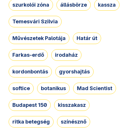
szurkolói zóna
állásbörze
kassza
Temesvári Szilvia
Művészetek Palotája
Határ út
Farkas-erdő
irodaház
kordonbontás
gyorshajtás
softice
botanikus
Mad Scientist
Budapest 150
kisszakasz
ritka betegség
színésznő