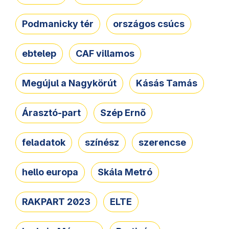
Podmanicky tér
országos csúcs
ebtelep
CAF villamos
Megújul a Nagykörút
Kásás Tamás
Árasztó-part
Szép Ernő
feladatok
színész
szerencse
hello europa
Skála Metró
RAKPART 2023
ELTE