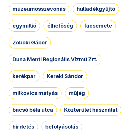
múzeumösszevonás
hulladékgyűjtő
egymillió
élhetőség
facsemete
Zoboki Gábor
Duna Menti Regionális Vízmű Zrt.
kerékpár
Kereki Sándor
milkovics mátyás
műjég
bacsó béla utca
Közterület használat
hirdetés
befolyásolás