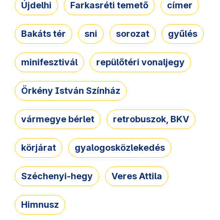
Újdelhi
Farkasréti temető
címer
Bakáts tér
sni
sorozat
gyűlés
minifesztivál
repülőtéri vonaljegy
Örkény István Színház
vármegye bérlet
retrobuszok, BKV
körjárat
gyalogosközlekedés
Széchenyi-hegy
Veres Attila
Himnusz