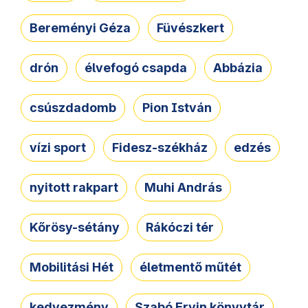
Bereményi Géza
Füvészkert
drón
élvefogó csapda
Abbázia
csúszdadomb
Pion István
vízi sport
Fidesz-székház
edzés
nyitott rakpart
Muhi András
Kőrösy-sétány
Rákóczi tér
Mobilitási Hét
életmentő műtét
kedvezmény
Szabó Ervin könyvtár