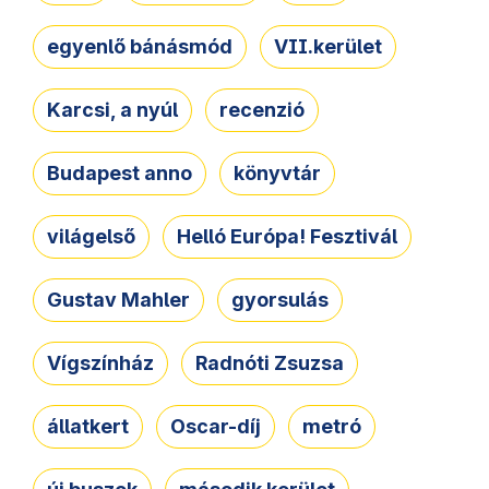
egyenlő bánásmód
VII.kerület
Karcsi, a nyúl
recenzió
Budapest anno
könyvtár
világelső
Helló Európa! Fesztivál
Gustav Mahler
gyorsulás
Vígszínház
Radnóti Zsuzsa
állatkert
Oscar-díj
metró