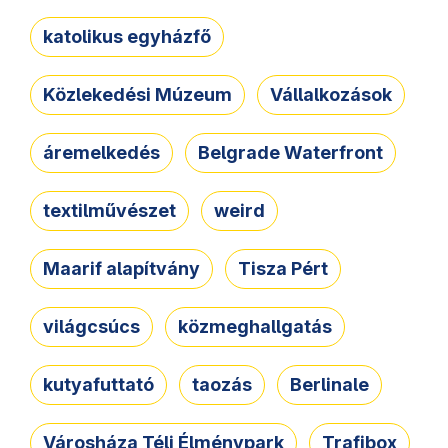
katolikus egyházfő
Közlekedési Múzeum
Vállalkozások
áremelkedés
Belgrade Waterfront
textilművészet
weird
Maarif alapítvány
Tisza Pért
világcsúcs
közmeghallgatás
kutyafuttató
taozás
Berlinale
Városháza Téli Élménypark
Trafibox