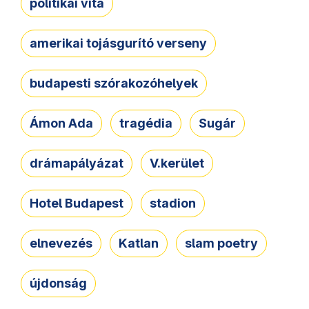
politikai vita
amerikai tojásgurító verseny
budapesti szórakozóhelyek
Ámon Ada
tragédia
Sugár
drámapályázat
V.kerület
Hotel Budapest
stadion
elnevezés
Katlan
slam poetry
újdonság