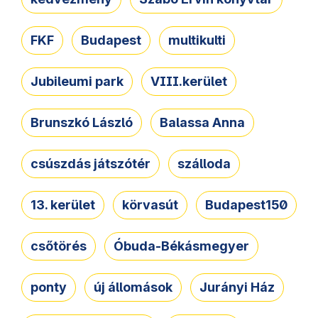
FKF
Budapest
multikulti
Jubileumi park
VIII.kerület
Brunszkó László
Balassa Anna
csúszdás játszótér
szálloda
13. kerület
körvasút
Budapest150
csőtörés
Óbuda-Békásmegyer
ponty
új állomások
Jurányi Ház