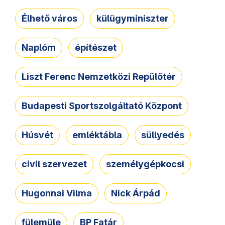
Élhető város
külügyminiszter
Naplóm
építészet
Liszt Ferenc Nemzetközi Repülőtér
Budapesti Sportszolgáltató Központ
Húsvét
emléktábla
süllyedés
civil szervezet
személygépkocsi
Hugonnai Vilma
Nick Árpád
fülemüle
BP Fatár