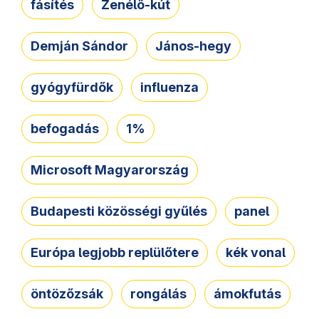
fásítés
Zenélő-kút
Demján Sándor
János-hegy
gyógyfürdők
influenza
befogadás
1%
Microsoft Magyarország
Budapesti közösségi gyűlés
panel
Európa legjobb replülőtere
kék vonal
öntözőzsák
rongálás
ámokfutás