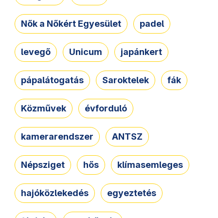
Nők a Nőkért Egyesület
padel
levegő
Unicum
japánkert
pápalátogatás
Saroktelek
fák
Közművek
évforduló
kamerarendszer
ANTSZ
Népsziget
hős
klímasemleges
hajóközlekedés
egyeztetés