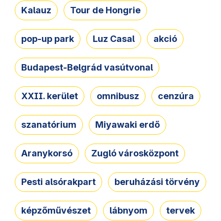
Kalauz
Tour de Hongrie
pop-up park
Luz Casal
akció
Budapest-Belgrád vasútvonal
XXII. kerület
omnibusz
cenzúra
szanatórium
Miyawaki erdő
Aranykorsó
Zugló városközpont
Pesti alsórakpart
beruházási törvény
képzőművészet
lábnyom
tervek