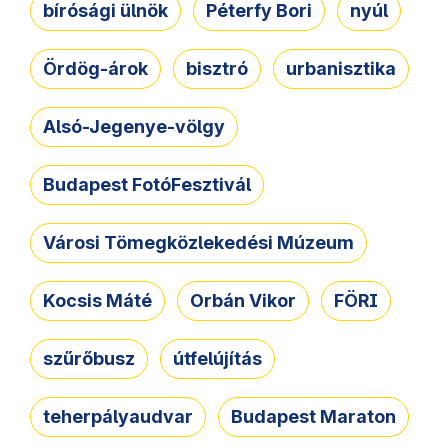
bírósági ülnök
Péterfy Bori
nyúl
Ördög-árok
bisztró
urbanisztika
Alsó-Jegenye-völgy
Budapest FotóFesztivál
Városi Tömegközlekedési Múzeum
Kocsis Máté
Orbán Vikor
FÖRI
szűrőbusz
útfelújítás
teherpályaudvar
Budapest Maraton