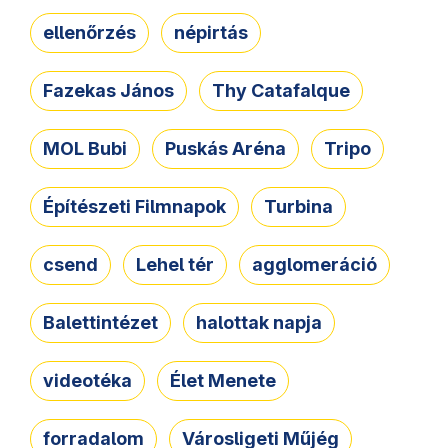
ellenőrzés
népirtás
Fazekas János
Thy Catafalque
MOL Bubi
Puskás Aréna
Tripo
Építészeti Filmnapok
Turbina
csend
Lehel tér
agglomeráció
Balettintézet
halottak napja
videotéka
Élet Menete
forradalom
Városligeti Műjég