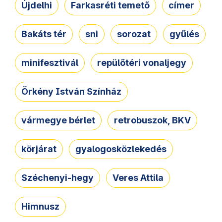
Újdelhi
Farkasréti temető
címer
Bakáts tér
sni
sorozat
gyűlés
minifesztivál
repülőtéri vonaljegy
Örkény István Színház
vármegye bérlet
retrobuszok, BKV
körjárat
gyalogosközlekedés
Széchenyi-hegy
Veres Attila
Himnusz