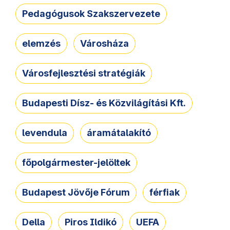
Pedagógusok Szakszervezete
elemzés
Városháza
Városfejlesztési stratégiák
Budapesti Dísz- és Közvilágítási Kft.
levendula
áramátalakító
főpolgármester-jelöltek
Budapest Jövője Fórum
férfiak
Della
Piros Ildikó
UEFA