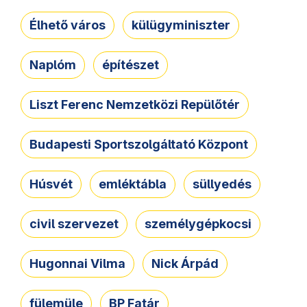
Élhető város
külügyminiszter
Naplóm
építészet
Liszt Ferenc Nemzetközi Repülőtér
Budapesti Sportszolgáltató Központ
Húsvét
emléktábla
süllyedés
civil szervezet
személygépkocsi
Hugonnai Vilma
Nick Árpád
fülemüle
BP Fatár