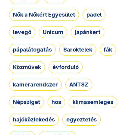
Nők a Nőkért Egyesület
padel
levegő
Unicum
japánkert
pápalátogatás
Saroktelek
fák
Közművek
évforduló
kamerarendszer
ANTSZ
Népsziget
hős
klímasemleges
hajóközlekedés
egyeztetés