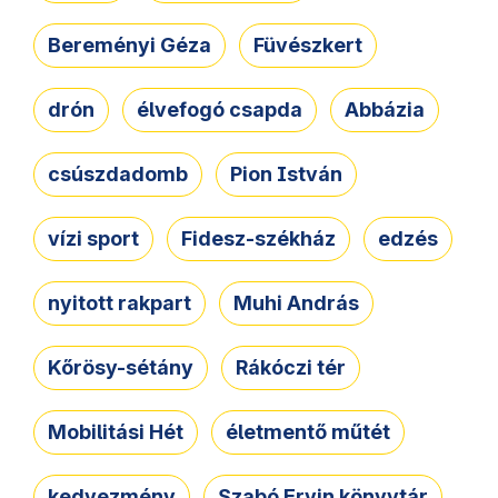
Bereményi Géza
Füvészkert
drón
élvefogó csapda
Abbázia
csúszdadomb
Pion István
vízi sport
Fidesz-székház
edzés
nyitott rakpart
Muhi András
Kőrösy-sétány
Rákóczi tér
Mobilitási Hét
életmentő műtét
kedvezmény
Szabó Ervin könyvtár