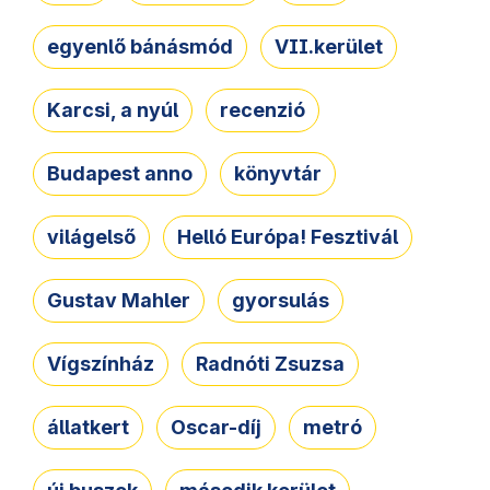
egyenlő bánásmód
VII.kerület
Karcsi, a nyúl
recenzió
Budapest anno
könyvtár
világelső
Helló Európa! Fesztivál
Gustav Mahler
gyorsulás
Vígszínház
Radnóti Zsuzsa
állatkert
Oscar-díj
metró