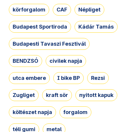
körforgalom
CAF
Népliget
Budapest Sportiroda
Kádár Tamás
Budapesti Tavaszi Fesztivál
BENDZSÓ
civilek napja
utca embere
I bike BP
Rezsi
Zugliget
kraft sör
nyitott kapuk
költészet napja
forgalom
téli gumi
metal