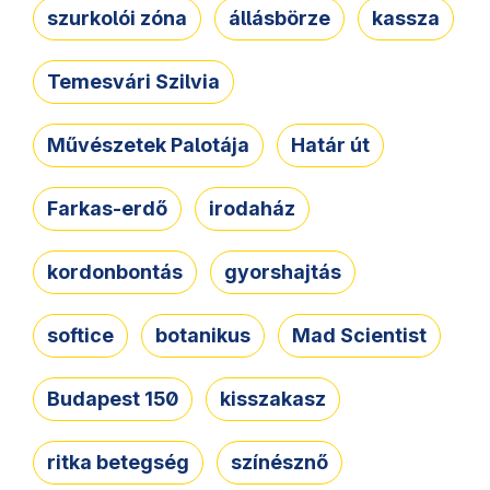
szurkolói zóna
állásbörze
kassza
Temesvári Szilvia
Művészetek Palotája
Határ út
Farkas-erdő
irodaház
kordonbontás
gyorshajtás
softice
botanikus
Mad Scientist
Budapest 150
kisszakasz
ritka betegség
színésznő