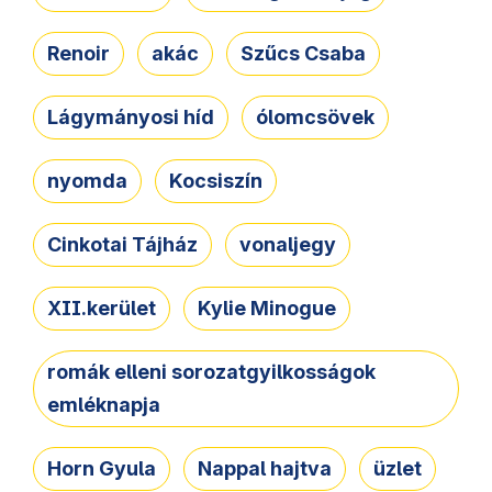
Renoir
akác
Szűcs Csaba
Lágymányosi híd
ólomcsövek
nyomda
Kocsiszín
Cinkotai Tájház
vonaljegy
XII.kerület
Kylie Minogue
romák elleni sorozatgyilkosságok
emléknapja
Horn Gyula
Nappal hajtva
üzlet