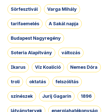
Sörfesztivál
Varga Mihály
tarifaemelés
A Sakál napja
Budapest Nagyregény
Soteria Alapítvány
változás
Ikarus
Víz Koalíció
Nemes Dóra
troli
oktatás
felszólítás
színészek
Jurij Gagarin
1896
látványtervek
energiahatékonyság