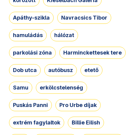
körözött
Kieselbach Galéria
Apáthy-szikla
Navracsics Tibor
hamuládás
hálózat
parkolási zóna
Harminckettesek tere
Dob utca
autóbusz
etető
Samu
erkölcstelenség
Puskás Panni
Pro Urbe díjak
extrém fagylaltok
Billie Eilish