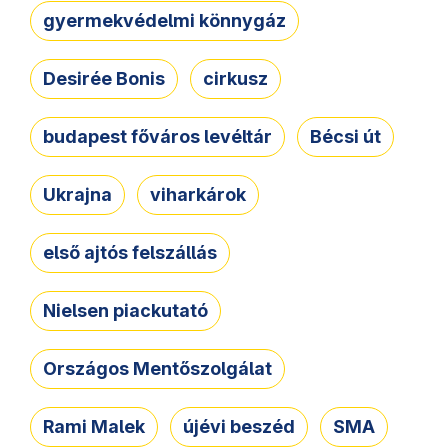
gyermekvédelmi könnygáz
Desirée Bonis
cirkusz
budapest főváros levéltár
Bécsi út
Ukrajna
viharkárok
első ajtós felszállás
Nielsen piackutató
Országos Mentőszolgálat
Rami Malek
újévi beszéd
SMA