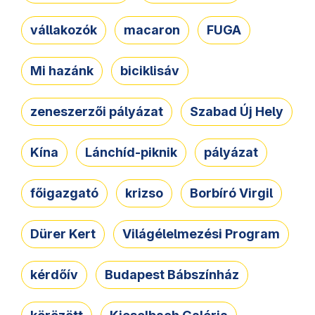
vállakozók
macaron
FUGA
Mi hazánk
biciklisáv
zeneszerzői pályázat
Szabad Új Hely
Kína
Lánchíd-piknik
pályázat
főigazgató
krizso
Borbíró Virgil
Dürer Kert
Világélelmezési Program
kérdőív
Budapest Bábszínház