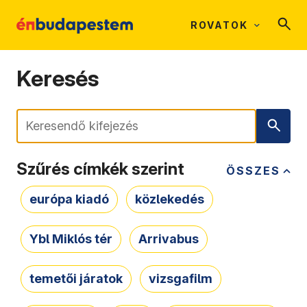
ROVATOK
Keresés
Keresés
Szűrés címkék szerint
ÖSSZES
európa kiadó
közlekedés
Ybl Miklós tér
Arrivabus
temetői járatok
vizsgafilm