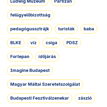
Ludwig Múzeum
Partizán
felügyelőbizottság
pedagógussztrájk
turisták
baba
BLKE
víz
csiga
PDSZ
Fortepan
időjárás
Imagine Budapest
Magyar Máltai Szeretetszolgálat
Budapesti Fesztiválzenekar
zászló