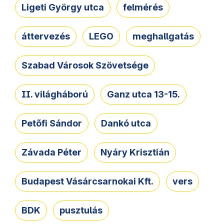
Ligeti György utca
felmérés
áttervezés
LEGO
meghallgatás
Szabad Városok Szövetsége
II. világháború
Ganz utca 13-15.
Petőfi Sándor
Dankó utca
Závada Péter
Nyáry Krisztián
Budapest Vásárcsarnokai Kft.
vers
BDK
pusztulás