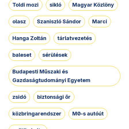
Toldi mozi
sikló
Magyar Közlöny
olasz
Szaniszló Sándor
Marci
Hanga Zoltán
tárlatvezetés
baleset
sérülések
Budapesti Műszaki és
Gazdaságtudományi Egyetem
zsidó
biztonsági őr
közbringarendszer
M0-s autóút