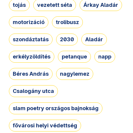
tojás
vezetett séta
Árkay Aladár
motorizáció
trolibusz
szondáztatás
2030
Aladár
erkélyzöldítés
petanque
napp
Béres András
nagylemez
Csalogány utca
slam poetry országos bajnokság
fővárosi helyi védettség