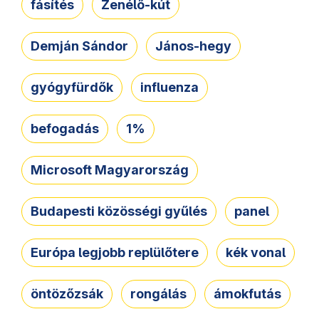
fásítés
Zenélő-kút
Demján Sándor
János-hegy
gyógyfürdők
influenza
befogadás
1%
Microsoft Magyarország
Budapesti közösségi gyűlés
panel
Európa legjobb replülőtere
kék vonal
öntözőzsák
rongálás
ámokfutás