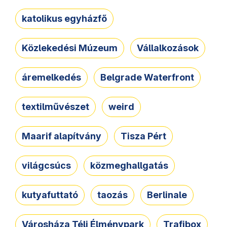
katolikus egyházfő
Közlekedési Múzeum
Vállalkozások
áremelkedés
Belgrade Waterfront
textilművészet
weird
Maarif alapítvány
Tisza Pért
világcsúcs
közmeghallgatás
kutyafuttató
taozás
Berlinale
Városháza Téli Élménypark
Trafibox