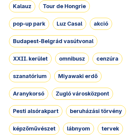
Kalauz
Tour de Hongrie
pop-up park
Luz Casal
akció
Budapest-Belgrád vasútvonal
XXII. kerület
omnibusz
cenzúra
szanatórium
Miyawaki erdő
Aranykorsó
Zugló városközpont
Pesti alsórakpart
beruházási törvény
képzőművészet
lábnyom
tervek