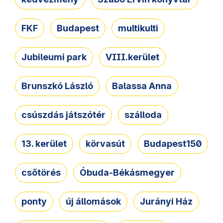
FKF
Budapest
multikulti
Jubileumi park
VIII.kerület
Brunszkó László
Balassa Anna
csúszdás játszótér
szálloda
13. kerület
körvasút
Budapest150
csőtörés
Óbuda-Békásmegyer
ponty
új állomások
Jurányi Ház