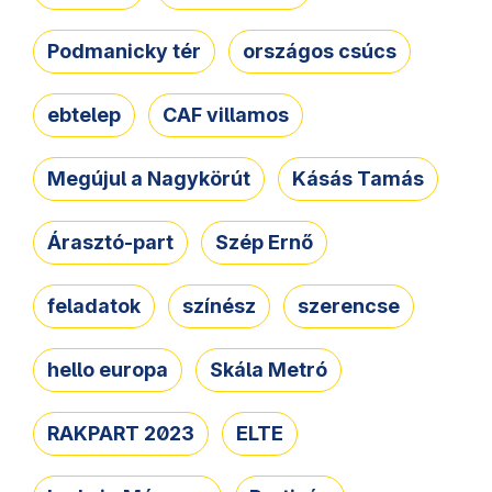
Podmanicky tér
országos csúcs
ebtelep
CAF villamos
Megújul a Nagykörút
Kásás Tamás
Árasztó-part
Szép Ernő
feladatok
színész
szerencse
hello europa
Skála Metró
RAKPART 2023
ELTE