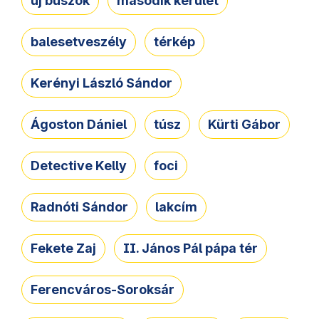
új buszok
második kerület
balesetveszély
térkép
Kerényi László Sándor
Ágoston Dániel
túsz
Kürti Gábor
Detective Kelly
foci
Radnóti Sándor
lakcím
Fekete Zaj
II. János Pál pápa tér
Ferencváros-Soroksár