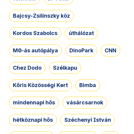
Bajcsy-Zsilinszky köz
Kordos Szabolcs
úthálózat
M0-ás autópálya
DinoPark
CNN
Chez Dodo
Szélkapu
Kőris Közösségi Kert
Bimba
mindennapi hős
vásárcsarnok
hétköznapi hős
Széchenyi István