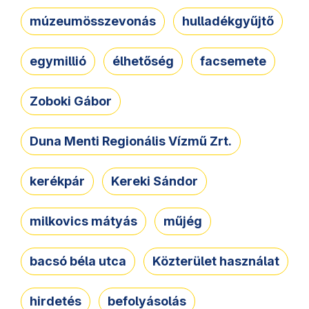
múzeumösszevonás
hulladékgyűjtő
egymillió
élhetőség
facsemete
Zoboki Gábor
Duna Menti Regionális Vízmű Zrt.
kerékpár
Kereki Sándor
milkovics mátyás
műjég
bacsó béla utca
Közterület használat
hirdetés
befolyásolás