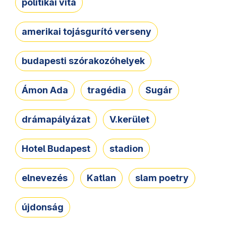
politikai vita
amerikai tojásgurító verseny
budapesti szórakozóhelyek
Ámon Ada
tragédia
Sugár
drámapályázat
V.kerület
Hotel Budapest
stadion
elnevezés
Katlan
slam poetry
újdonság