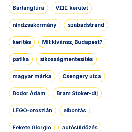
Barlangtúra
VIII. kerület
nindzsakormány
szabadstrand
kerítés
Mit kívánsz, Budapest?
patika
síkosságmentesítés
magyar márka
Csengery utca
Bodor Ádám
Bram Stoker-díj
LEGO-oroszlán
elbontás
Fekete Giorgio
autósüldözés