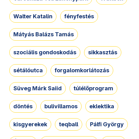
Walter Katalin
fényfestés
Mátyás Balázs Tamás
szociális gondoskodás
sikkasztás
sétálóutca
forgalomkorlátozás
Süveg Márk Saiid
túlélőprogram
döntés
bulivillamos
eklektika
kisgyerekek
teqball
Pálfi György