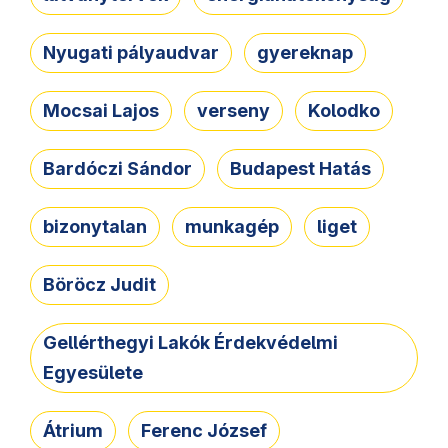
Nyugati pályaudvar
gyereknap
Mocsai Lajos
verseny
Kolodko
Bardóczi Sándor
Budapest Hatás
bizonytalan
munkagép
liget
Böröcz Judit
Gellérthegyi Lakók Érdekvédelmi
Egyesülete
Átrium
Ferenc József