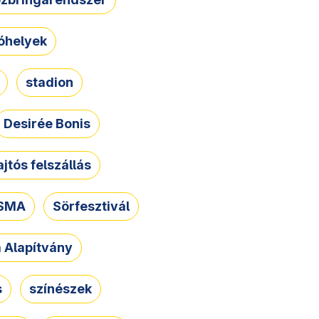
óhelyek
stadion
Desirée Bonis
ajtós felszállás
SMA
Sörfesztivál
a Alapítvány
s
színészek