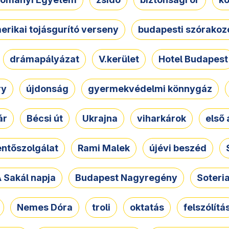
erikai tojásgurító verseny
budapesti szórakoz
drámapályázat
V.kerület
Hotel Budapest
ry
újdonság
gyermekvédelmi könnygáz
ár
Bécsi út
Ukrajna
viharkárok
első 
ntőszolgálat
Rami Malek
újévi beszéd
 Sakál napja
Budapest Nagyregény
Soteri
Nemes Dóra
troli
oktatás
felszólítá