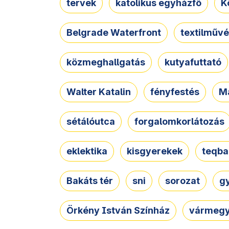
tervek
katolikus egyházfő
K
Belgrade Waterfront
textilművé
közmeghallgatás
kutyafuttató
Walter Katalin
fényfestés
M
sétálóutca
forgalomkorlátozás
eklektika
kisgyerekek
teqba
Bakáts tér
sni
sorozat
g
Örkény István Színház
vármegy