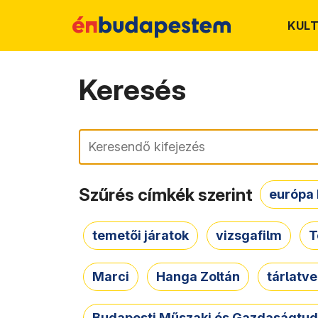
KUL
Keresés
Keresés
Szűrés címkék szerint
európa 
temetői járatok
vizsgafilm
T
Marci
Hanga Zoltán
tárlatv
Budapesti Műszaki és Gazdaságtu