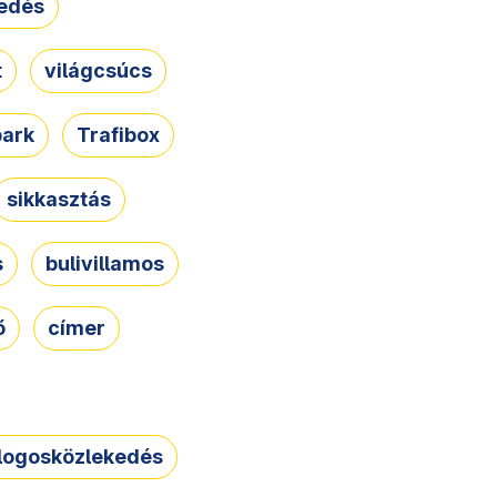
edés
t
világcsúcs
park
Trafibox
sikkasztás
s
bulivillamos
ő
címer
logosközlekedés