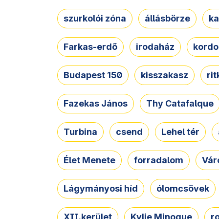
szurkolói zóna
állásbörze
ka
Farkas-erdő
irodaház
kordo
Budapest 150
kisszakasz
ri
Fazekas János
Thy Catafalque
Turbina
csend
Lehel tér
Élet Menete
forradalom
Vár
Lágymányosi híd
ólomcsövek
XII.kerület
Kylie Minogue
r