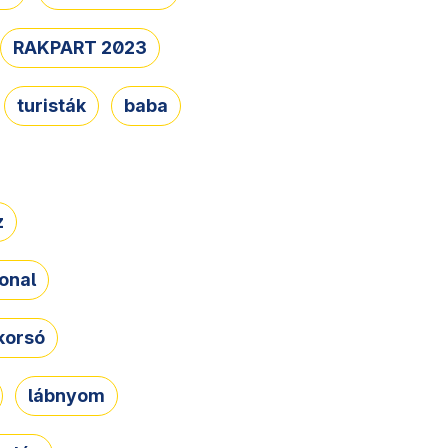
RAKPART 2023
turisták
baba
z
onal
korsó
lábnyom