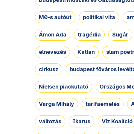
M0-s autóút
politikai vita
am
Ámon Ada
tragédia
Sugár
elnevezés
Katlan
slam poet
cirkusz
budapest főváros levélt
Nielsen piackutató
Országos Me
Varga Mihály
tarifaemelés
A
változás
Ikarus
Víz Koalíció