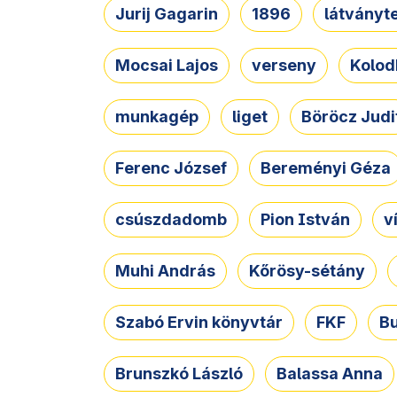
Jurij Gagarin
1896
látványt
Mocsai Lajos
verseny
Kolod
munkagép
liget
Böröcz Judi
Ferenc József
Bereményi Géza
csúszdadomb
Pion István
v
Muhi András
Kőrösy-sétány
Szabó Ervin könyvtár
FKF
B
Brunszkó László
Balassa Anna