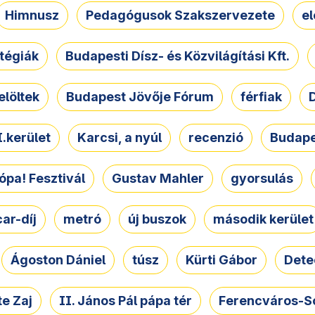
Himnusz
Pedagógusok Szakszervezete
e
atégiák
Budapesti Dísz- és Közvilágítási Kft.
elöltek
Budapest Jövője Fórum
férfiak
D
.kerület
Karcsi, a nyúl
recenzió
Budape
ópa! Fesztivál
Gustav Mahler
gyorsulás
ar-díj
metró
új buszok
második kerület
Ágoston Dániel
túsz
Kürti Gábor
Dete
e Zaj
II. János Pál pápa tér
Ferencváros-S