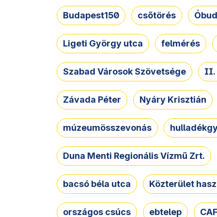
Budapest150
csőtörés
Óbud
Ligeti György utca
felmérés
Szabad Városok Szövetsége
II
Závada Péter
Nyáry Krisztián
múzeumösszevonás
hulladékgy
Duna Menti Regionális Vízmű Zrt.
bacsó béla utca
Közterület hasz
országos csúcs
ebtelep
CAF