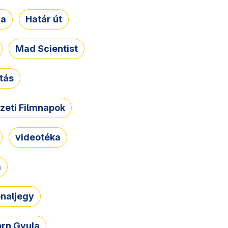
ja
Határ út
Mad Scientist
tás
zeti Filmnapok
videotéka
a
naljegy
rn Gyula