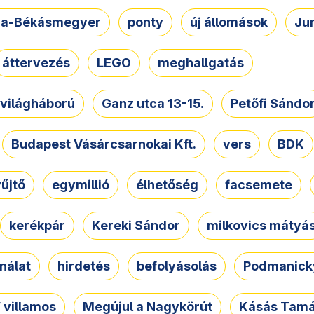
a-Békásmegyer
ponty
új állomások
Ju
áttervezés
LEGO
meghallgatás
. világháború
Ganz utca 13-15.
Petőfi Sándo
Budapest Vásárcsarnokai Kft.
vers
BDK
űjtő
egymillió
élhetőség
facsemete
kerékpár
Kereki Sándor
milkovics mátyá
nálat
hirdetés
befolyásolás
Podmanicky
 villamos
Megújul a Nagykörút
Kásás Tam