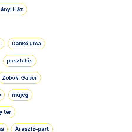
rányi Ház
r
Dankó utca
pusztulás
Zoboki Gábor
s
műjég
 tér
ás
Árasztó-part