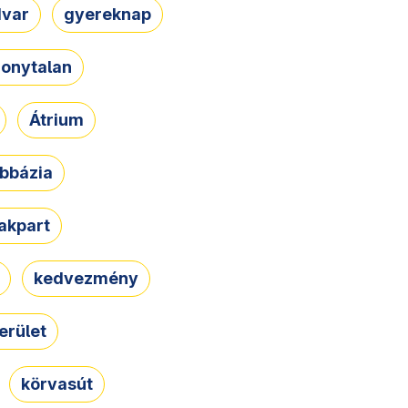
dvar
gyereknap
zonytalan
Átrium
bbázia
rakpart
kedvezmény
erület
körvasút