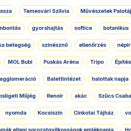
ssza
Temesvári Szilvia
Művészetek Palotá
nbontás
gyorshajtás
softice
botanikus
tka betegség
színésznő
ellenőrzés
népir
MOL Bubi
Puskás Aréna
Tripo
Építés
agglomeráció
Balettintézet
halottak napja
osligeti Műjég
Renoir
akác
Szűcs Csab
nyomda
Kocsiszín
Cinkotai Tájház
vo
omák elleni sorozatgyilkosságok emléknapja
Ho