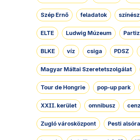
Szép Ernő
feladatok
színész
ELTE
Ludwig Múzeum
Parti
BLKE
víz
csiga
PDSZ
Magyar Máltai Szeretetszolgálat
Tour de Hongrie
pop-up park
XXII. kerület
omnibusz
cen
Zugló városközpont
Pesti alsór