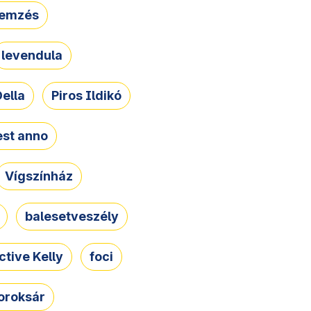
lemzés
levendula
ella
Piros Ildikó
st anno
Vígszínház
balesetveszély
ctive Kelly
foci
oroksár