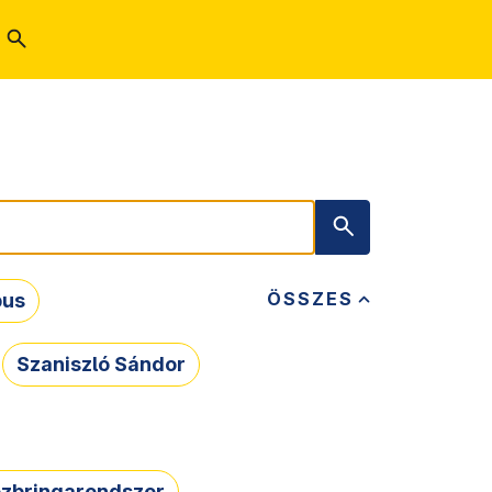
ÖSSZES
bus
Szaniszló Sándor
zbringarendszer