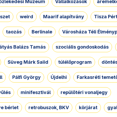
özlekedési Múzeum
Vállalkozások
áremelk
szet
weird
Maarif alapítvány
Tisza Pér
taozás
Berlinale
Városháza Téli Élmény
átyás Balázs Tamás
szociális gondoskodás
Süveg Márk Saiid
túlélőprogram
dönté
ll
Pálfi György
Újdelhi
Farkasréti temet
yűlés
minifesztivál
repülőtéri vonaljegy
e bérlet
retrobuszok, BKV
körjárat
gya