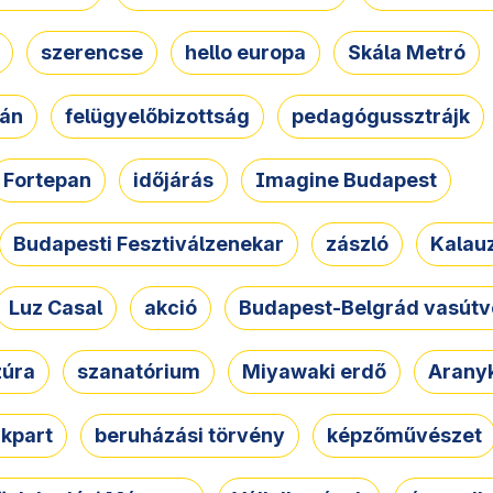
szerencse
hello europa
Skála Metró
zán
felügyelőbizottság
pedagógussztrájk
Fortepan
időjárás
Imagine Budapest
Budapesti Fesztiválzenekar
zászló
Kalau
Luz Casal
akció
Budapest-Belgrád vasútv
zúra
szanatórium
Miyawaki erdő
Arany
akpart
beruházási törvény
képzőművészet