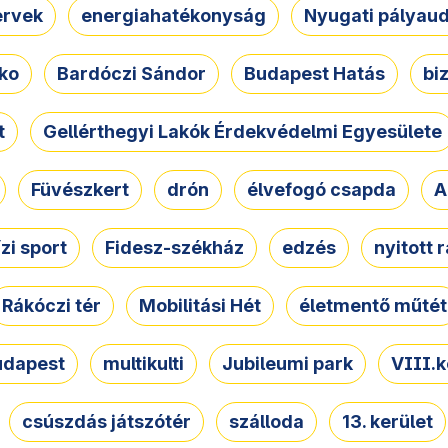
ervek
energiahatékonyság
Nyugati pályau
ko
Bardóczi Sándor
Budapest Hatás
bi
t
Gellérthegyi Lakók Érdekvédelmi Egyesülete
Füvészkert
drón
élvefogó csapda
A
ízi sport
Fidesz-székház
edzés
nyitott 
Rákóczi tér
Mobilitási Hét
életmentő műtét
udapest
multikulti
Jubileumi park
VIII.k
csúszdás játszótér
szálloda
13. kerület