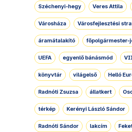
Széchenyi-hegy
Veres Attila
Városháza
Városfejlesztési str
áramátalakító
főpolgármester-j
UEFA
egyenlő bánásmód
VII
könyvtár
világelső
Helló Eur
Radnóti Zsuzsa
állatkert
Osc
térkép
Kerényi László Sándor
Radnóti Sándor
lakcím
Feket