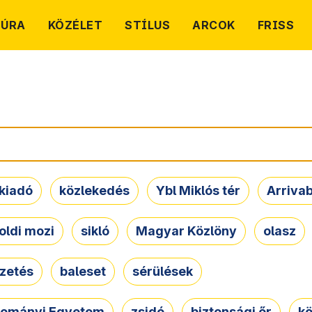
TÚRA
KÖZÉLET
STÍLUS
ARCOK
FRISS
kiadó
közlekedés
Ybl Miklós tér
Arriva
oldi mozi
sikló
Magyar Közlöny
olasz
ezetés
baleset
sérülések
dományi Egyetem
zsidó
biztonsági őr
kö