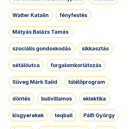
Walter Katalin
fényfestés
Mátyás Balázs Tamás
szociális gondoskodás
sikkasztás
sétálóutca
forgalomkorlátozás
Süveg Márk Saiid
túlélőprogram
döntés
bulivillamos
eklektika
kisgyerekek
teqball
Pálfi György