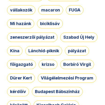
vállakozók
macaron
FUGA
Mi hazánk
biciklisáv
zeneszerzői pályázat
Szabad Új Hely
Kína
Lánchíd-piknik
pályázat
főigazgató
krizso
Borbíró Virgil
Dürer Kert
Világélelmezési Program
kérdőív
Budapest Bábszínház