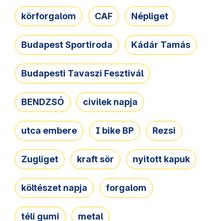
körforgalom
CAF
Népliget
Budapest Sportiroda
Kádár Tamás
Budapesti Tavaszi Fesztivál
BENDZSÓ
civilek napja
utca embere
I bike BP
Rezsi
Zugliget
kraft sör
nyitott kapuk
költészet napja
forgalom
téli gumi
metal