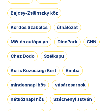
Bajcsy-Zsilinszky köz
Kordos Szabolcs
úthálózat
M0-ás autópálya
DinoPark
CNN
Chez Dodo
Szélkapu
Kőris Közösségi Kert
Bimba
mindennapi hős
vásárcsarnok
hétköznapi hős
Széchenyi István