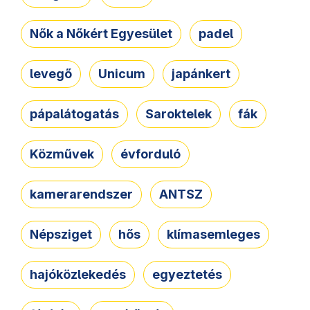
Nők a Nőkért Egyesület
padel
levegő
Unicum
japánkert
pápalátogatás
Saroktelek
fák
Közművek
évforduló
kamerarendszer
ANTSZ
Népsziget
hős
klímasemleges
hajóközlekedés
egyeztetés