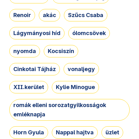
Renoir
akác
Szűcs Csaba
Lágymányosi híd
ólomcsövek
nyomda
Kocsiszín
Cinkotai Tájház
vonaljegy
XII.kerület
Kylie Minogue
romák elleni sorozatgyilkosságok
emléknapja
Horn Gyula
Nappal hajtva
üzlet