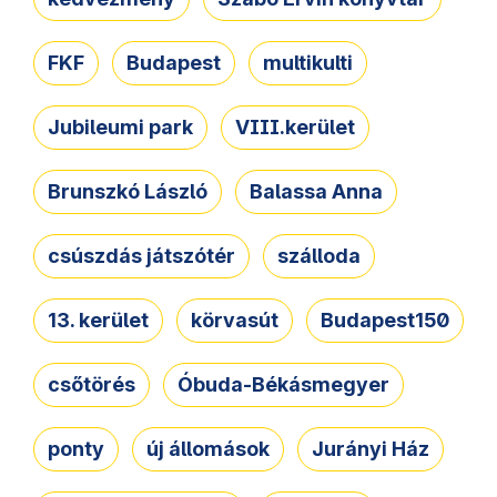
FKF
Budapest
multikulti
Jubileumi park
VIII.kerület
Brunszkó László
Balassa Anna
csúszdás játszótér
szálloda
13. kerület
körvasút
Budapest150
csőtörés
Óbuda-Békásmegyer
ponty
új állomások
Jurányi Ház