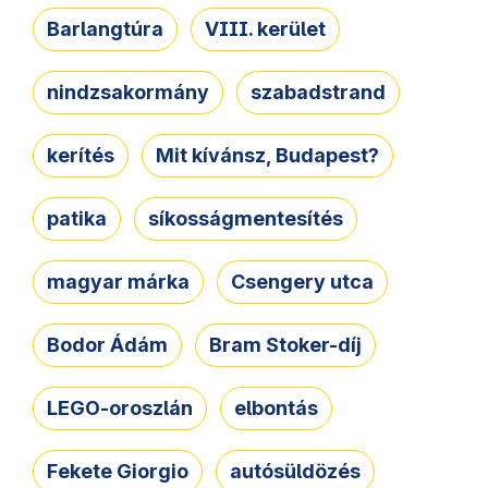
Barlangtúra
VIII. kerület
nindzsakormány
szabadstrand
kerítés
Mit kívánsz, Budapest?
patika
síkosságmentesítés
magyar márka
Csengery utca
Bodor Ádám
Bram Stoker-díj
LEGO-oroszlán
elbontás
Fekete Giorgio
autósüldözés