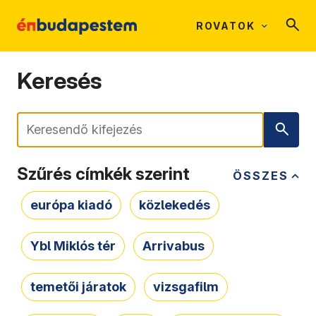
ROVATOK
Keresés
Keresés
Szűrés címkék szerint
ÖSSZES
európa kiadó
közlekedés
Ybl Miklós tér
Arrivabus
temetői járatok
vizsgafilm