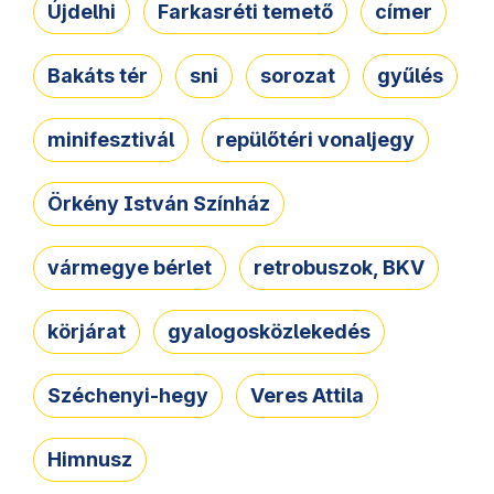
Újdelhi
Farkasréti temető
címer
Bakáts tér
sni
sorozat
gyűlés
minifesztivál
repülőtéri vonaljegy
Örkény István Színház
vármegye bérlet
retrobuszok, BKV
körjárat
gyalogosközlekedés
Széchenyi-hegy
Veres Attila
Himnusz