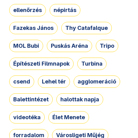
ellenőrzés
népirtás
Fazekas János
Thy Catafalque
MOL Bubi
Puskás Aréna
Tripo
Építészeti Filmnapok
Turbina
csend
Lehel tér
agglomeráció
Balettintézet
halottak napja
videotéka
Élet Menete
forradalom
Városligeti Műjég