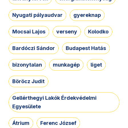
Nyugati pályaudvar
gyereknap
Mocsai Lajos
verseny
Kolodko
Bardóczi Sándor
Budapest Hatás
bizonytalan
munkagép
liget
Böröcz Judit
Gellérthegyi Lakók Érdekvédelmi
Egyesülete
Átrium
Ferenc József