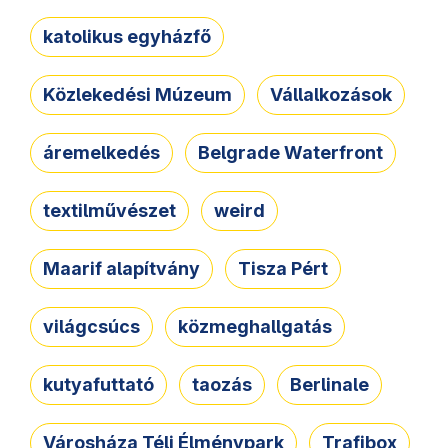
katolikus egyházfő
Közlekedési Múzeum
Vállalkozások
áremelkedés
Belgrade Waterfront
textilművészet
weird
Maarif alapítvány
Tisza Pért
világcsúcs
közmeghallgatás
kutyafuttató
taozás
Berlinale
Városháza Téli Élménypark
Trafibox