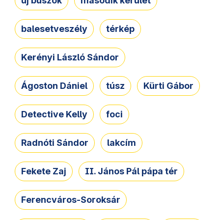
új buszok
második kerület
balesetveszély
térkép
Kerényi László Sándor
Ágoston Dániel
túsz
Kürti Gábor
Detective Kelly
foci
Radnóti Sándor
lakcím
Fekete Zaj
II. János Pál pápa tér
Ferencváros-Soroksár