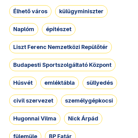
Élhető város
külügyminiszter
Naplóm
építészet
Liszt Ferenc Nemzetközi Repülőtér
Budapesti Sportszolgáltató Központ
Húsvét
emléktábla
süllyedés
civil szervezet
személygépkocsi
Hugonnai Vilma
Nick Árpád
fülemüle
BP Fatár