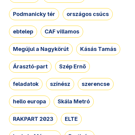
Podmanicky tér
országos csúcs
ebtelep
CAF villamos
Megújul a Nagykörút
Kásás Tamás
Árasztó-part
Szép Ernő
feladatok
színész
szerencse
hello europa
Skála Metró
RAKPART 2023
ELTE