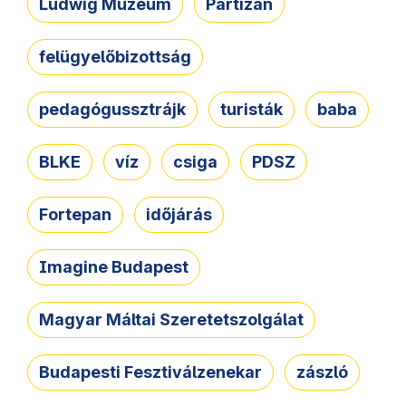
Ludwig Múzeum
Partizán
felügyelőbizottság
pedagógussztrájk
turisták
baba
BLKE
víz
csiga
PDSZ
Fortepan
időjárás
Imagine Budapest
Magyar Máltai Szeretetszolgálat
Budapesti Fesztiválzenekar
zászló