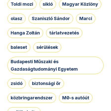
Toldi mozi
sikló
Magyar Közlöny
olasz
Szaniszló Sándor
Marci
Hanga Zoltán
tárlatvezetés
baleset
sérülések
Budapesti Műszaki és
Gazdaságtudományi Egyetem
zsidó
biztonsági őr
közbringarendszer
M0-s autóút