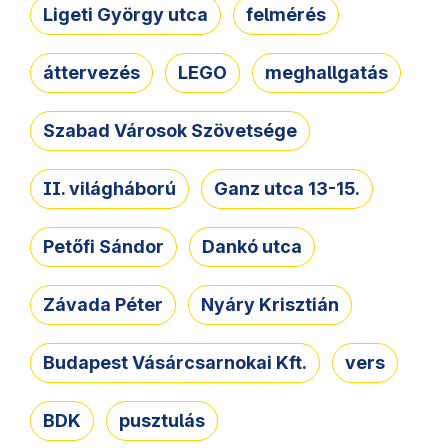
Ligeti György utca
felmérés
áttervezés
LEGO
meghallgatás
Szabad Városok Szövetsége
II. világháború
Ganz utca 13-15.
Petőfi Sándor
Dankó utca
Závada Péter
Nyáry Krisztián
Budapest Vásárcsarnokai Kft.
vers
BDK
pusztulás