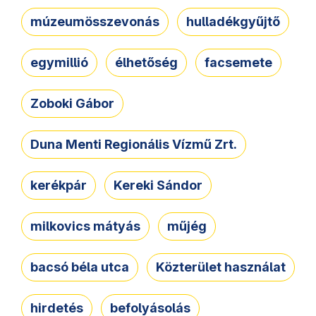
múzeumösszevonás
hulladékgyűjtő
egymillió
élhetőség
facsemete
Zoboki Gábor
Duna Menti Regionális Vízmű Zrt.
kerékpár
Kereki Sándor
milkovics mátyás
műjég
bacsó béla utca
Közterület használat
hirdetés
befolyásolás