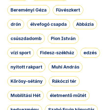
Bereményi Géza
Füvészkert
drón
élvefogó csapda
Abbázia
csúszdadomb
Pion István
vízi sport
Fidesz-székház
edzés
nyitott rakpart
Muhi András
Kőrösy-sétány
Rákóczi tér
Mobilitási Hét
életmentő műtét
kedvezmény
Szabó Ervin könyvtár