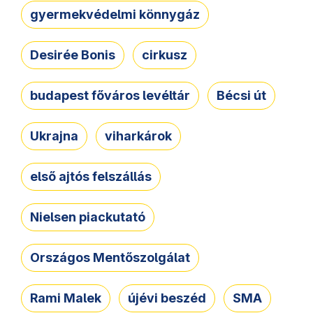
gyermekvédelmi könnygáz
Desirée Bonis
cirkusz
budapest főváros levéltár
Bécsi út
Ukrajna
viharkárok
első ajtós felszállás
Nielsen piackutató
Országos Mentőszolgálat
Rami Malek
újévi beszéd
SMA