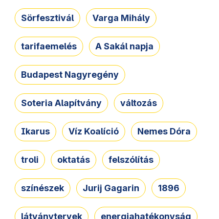
Sörfesztivál
Varga Mihály
tarifaemelés
A Sakál napja
Budapest Nagyregény
Soteria Alapítvány
változás
Ikarus
Víz Koalíció
Nemes Dóra
troli
oktatás
felszólítás
színészek
Jurij Gagarin
1896
látványtervek
energiahatékonyság