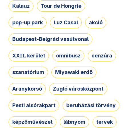
Kalauz
Tour de Hongrie
pop-up park
Luz Casal
akció
Budapest-Belgrád vasútvonal
XXII. kerület
omnibusz
cenzúra
szanatórium
Miyawaki erdő
Aranykorsó
Zugló városközpont
Pesti alsórakpart
beruházási törvény
képzőművészet
lábnyom
tervek