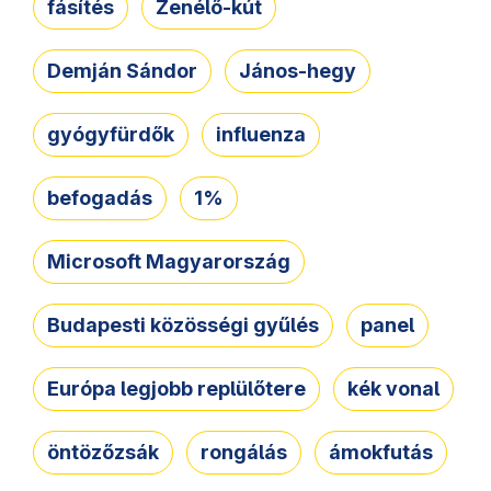
fásítés
Zenélő-kút
Demján Sándor
János-hegy
gyógyfürdők
influenza
befogadás
1%
Microsoft Magyarország
Budapesti közösségi gyűlés
panel
Európa legjobb replülőtere
kék vonal
öntözőzsák
rongálás
ámokfutás