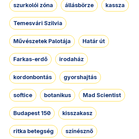
szurkolói zóna
állásbörze
kassza
Temesvári Szilvia
Művészetek Palotája
Határ út
Farkas-erdő
irodaház
kordonbontás
gyorshajtás
softice
botanikus
Mad Scientist
Budapest 150
kisszakasz
ritka betegség
színésznő