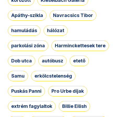
körözött
Kieselbach Galéria
Apáthy-szikla
Navracsics Tibor
hamuládás
hálózat
parkolási zóna
Harminckettesek tere
Dob utca
autóbusz
etető
Samu
erkölcstelenség
Puskás Panni
Pro Urbe díjak
extrém fagylaltok
Billie Eilish