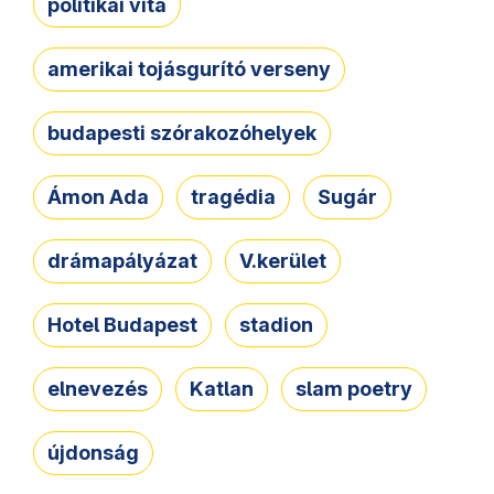
politikai vita
amerikai tojásgurító verseny
budapesti szórakozóhelyek
Ámon Ada
tragédia
Sugár
drámapályázat
V.kerület
Hotel Budapest
stadion
elnevezés
Katlan
slam poetry
újdonság