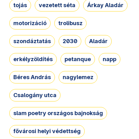
tojás
vezetett séta
Árkay Aladár
motorizáció
trolibusz
szondáztatás
2030
Aladár
erkélyzöldítés
petanque
napp
Béres András
nagylemez
Csalogány utca
slam poetry országos bajnokság
fővárosi helyi védettség