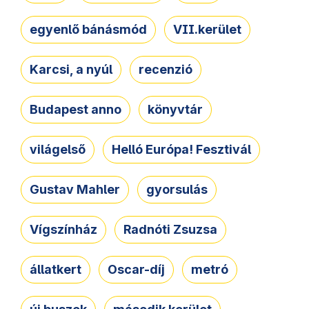
egyenlő bánásmód
VII.kerület
Karcsi, a nyúl
recenzió
Budapest anno
könyvtár
világelső
Helló Európa! Fesztivál
Gustav Mahler
gyorsulás
Vígszínház
Radnóti Zsuzsa
állatkert
Oscar-díj
metró