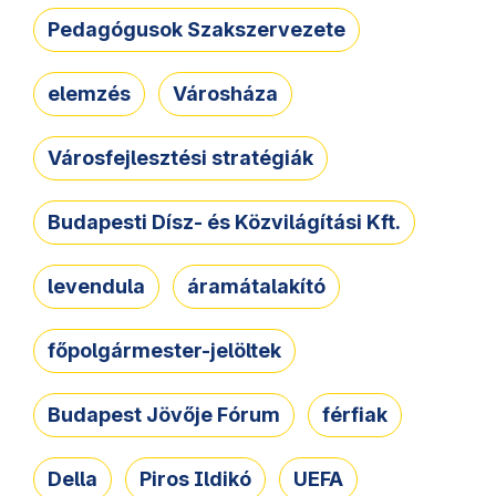
Pedagógusok Szakszervezete
elemzés
Városháza
Városfejlesztési stratégiák
Budapesti Dísz- és Közvilágítási Kft.
levendula
áramátalakító
főpolgármester-jelöltek
Budapest Jövője Fórum
férfiak
Della
Piros Ildikó
UEFA