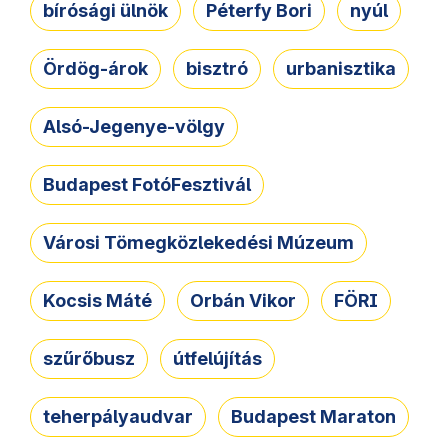
bírósági ülnök
Péterfy Bori
nyúl
Ördög-árok
bisztró
urbanisztika
Alsó-Jegenye-völgy
Budapest FotóFesztivál
Városi Tömegközlekedési Múzeum
Kocsis Máté
Orbán Vikor
FÖRI
szűrőbusz
útfelújítás
teherpályaudvar
Budapest Maraton