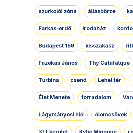
szurkolói zóna
állásbörze
ka
Farkas-erdő
irodaház
kordo
Budapest 150
kisszakasz
ri
Fazekas János
Thy Catafalque
Turbina
csend
Lehel tér
Élet Menete
forradalom
Vár
Lágymányosi híd
ólomcsövek
XII.kerület
Kylie Minogue
r