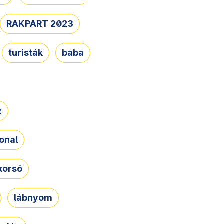
RAKPART 2023
turisták
baba
z
onal
korsó
lábnyom