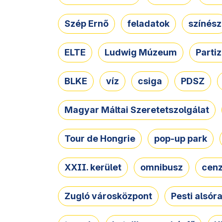
Szép Ernő
feladatok
színész
ELTE
Ludwig Múzeum
Parti
BLKE
víz
csiga
PDSZ
Magyar Máltai Szeretetszolgálat
Tour de Hongrie
pop-up park
XXII. kerület
omnibusz
cen
Zugló városközpont
Pesti alsór