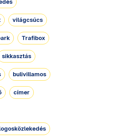
edés
t
világcsúcs
park
Trafibox
sikkasztás
s
bulivillamos
ő
címer
logosközlekedés