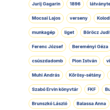
Jurij Gagarin
1896
látványt
Mocsai Lajos
verseny
Kolod
munkagép
liget
Böröcz Judi
Ferenc József
Bereményi Géza
csúszdadomb
Pion István
v
Muhi András
Kőrösy-sétány
Szabó Ervin könyvtár
FKF
B
Brunszkó László
Balassa Anna