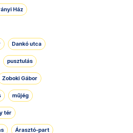
rányi Ház
r
Dankó utca
pusztulás
Zoboki Gábor
s
műjég
 tér
ás
Árasztó-part