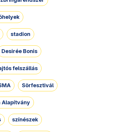
óhelyek
stadion
Desirée Bonis
ajtós felszállás
SMA
Sörfesztivál
a Alapítvány
s
színészek