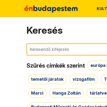
KUL
Keresés
Keresés
Szűrés címkék szerint
európa 
temetői járatok
vizsgafilm
T
Marci
Hanga Zoltán
tárlatv
Budapesti Műszaki és Gazdaságtu