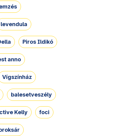
lemzés
levendula
ella
Piros Ildikó
st anno
Vígszínház
balesetveszély
ctive Kelly
foci
oroksár