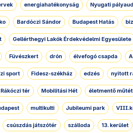
ervek
energiahatékonyság
Nyugati pályau
ko
Bardóczi Sándor
Budapest Hatás
bi
t
Gellérthegyi Lakók Érdekvédelmi Egyesülete
Füvészkert
drón
élvefogó csapda
A
ízi sport
Fidesz-székház
edzés
nyitott 
Rákóczi tér
Mobilitási Hét
életmentő műtét
udapest
multikulti
Jubileumi park
VIII.k
csúszdás játszótér
szálloda
13. kerület