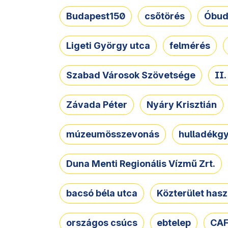
Budapest150
csőtörés
Óbud
Ligeti György utca
felmérés
Szabad Városok Szövetsége
II
Závada Péter
Nyáry Krisztián
múzeumösszevonás
hulladékgy
Duna Menti Regionális Vízmű Zrt.
bacsó béla utca
Közterület hasz
országos csúcs
ebtelep
CAF