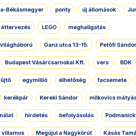
a-Békásmegyer
ponty
új állomások
Ju
áttervezés
LEGO
meghallgatás
. világháború
Ganz utca 13-15.
Petőfi Sándo
Budapest Vásárcsarnokai Kft.
vers
BDK
űjtő
egymillió
élhetőség
facsemete
kerékpár
Kereki Sándor
milkovics mátyá
nálat
hirdetés
befolyásolás
Podmanicky
 villamos
Megújul a Nagykörút
Kásás Tam