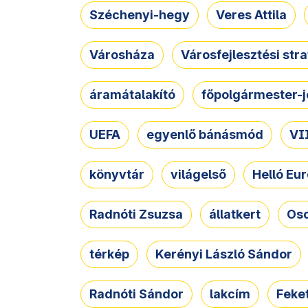
Széchenyi-hegy
Veres Attila
Városháza
Városfejlesztési str
áramátalakító
főpolgármester-j
UEFA
egyenlő bánásmód
VII
könyvtár
világelső
Helló Eur
Radnóti Zsuzsa
állatkert
Osc
térkép
Kerényi László Sándor
Radnóti Sándor
lakcím
Feket