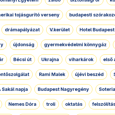
erikai tojásgurító verseny
budapesti szórakoz
drámapályázat
V.kerület
Hotel Budapest
ry
újdonság
gyermekvédelmi könnygáz
ár
Bécsi út
Ukrajna
viharkárok
első 
ntőszolgálat
Rami Malek
újévi beszéd
 Sakál napja
Budapest Nagyregény
Soteri
Nemes Dóra
troli
oktatás
felszólítá