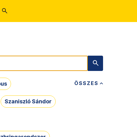
ÖSSZES
bus
Szaniszló Sándor
zbringarendszer