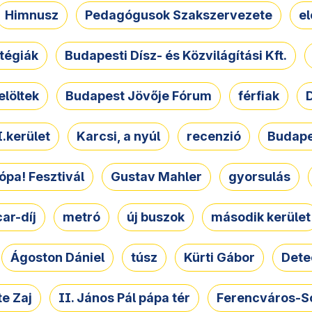
Himnusz
Pedagógusok Szakszervezete
e
atégiák
Budapesti Dísz- és Közvilágítási Kft.
elöltek
Budapest Jövője Fórum
férfiak
D
.kerület
Karcsi, a nyúl
recenzió
Budape
ópa! Fesztivál
Gustav Mahler
gyorsulás
ar-díj
metró
új buszok
második kerület
Ágoston Dániel
túsz
Kürti Gábor
Dete
e Zaj
II. János Pál pápa tér
Ferencváros-S