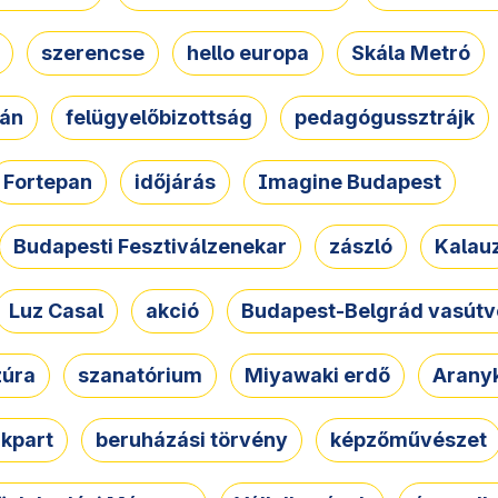
szerencse
hello europa
Skála Metró
zán
felügyelőbizottság
pedagógussztrájk
Fortepan
időjárás
Imagine Budapest
Budapesti Fesztiválzenekar
zászló
Kalau
Luz Casal
akció
Budapest-Belgrád vasútv
zúra
szanatórium
Miyawaki erdő
Arany
akpart
beruházási törvény
képzőművészet