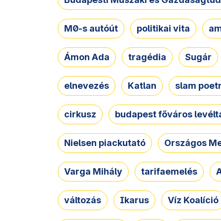
M0-s autóút
politikai vita
am
Ámon Ada
tragédia
Sugár
elnevezés
Katlan
slam poet
cirkusz
budapest főváros levélt
Nielsen piackutató
Országos Me
Varga Mihály
tarifaemelés
A
változás
Ikarus
Víz Koalíció