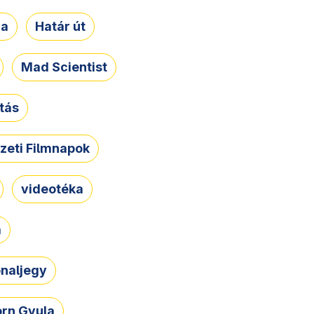
ja
Határ út
Mad Scientist
tás
zeti Filmnapok
videotéka
a
naljegy
rn Gyula