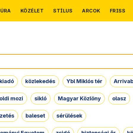
TÚRA
KÖZÉLET
STÍLUS
ARCOK
FRISS
kiadó
közlekedés
Ybl Miklós tér
Arriva
oldi mozi
sikló
Magyar Közlöny
olasz
ezetés
baleset
sérülések
dományi Egyetem
zsidó
biztonsági őr
kö