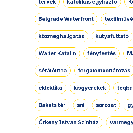
tervek
katolikus egyházfő
K
Belgrade Waterfront
textilművé
közmeghallgatás
kutyafuttató
Walter Katalin
fényfestés
M
sétálóutca
forgalomkorlátozás
eklektika
kisgyerekek
teqba
Bakáts tér
sni
sorozat
g
Örkény István Színház
vármegy