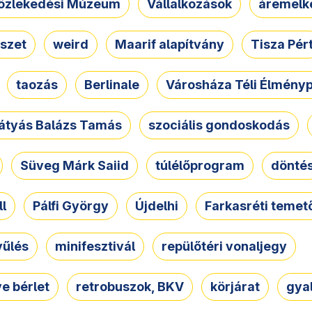
özlekedési Múzeum
Vállalkozások
áremelk
szet
weird
Maarif alapítvány
Tisza Pér
taozás
Berlinale
Városháza Téli Élmény
átyás Balázs Tamás
szociális gondoskodás
Süveg Márk Saiid
túlélőprogram
dönté
ll
Pálfi György
Újdelhi
Farkasréti temet
yűlés
minifesztivál
repülőtéri vonaljegy
e bérlet
retrobuszok, BKV
körjárat
gya