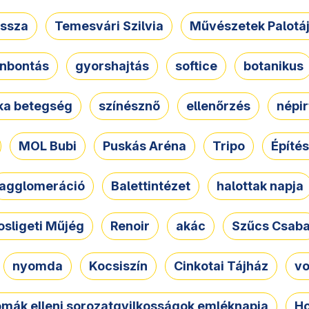
ssza
Temesvári Szilvia
Művészetek Palotá
nbontás
gyorshajtás
softice
botanikus
tka betegség
színésznő
ellenőrzés
népir
MOL Bubi
Puskás Aréna
Tripo
Építés
agglomeráció
Balettintézet
halottak napja
osligeti Műjég
Renoir
akác
Szűcs Csab
nyomda
Kocsiszín
Cinkotai Tájház
vo
omák elleni sorozatgyilkosságok emléknapja
Ho