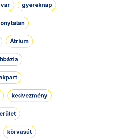
dvar
gyereknap
zonytalan
Átrium
bbázia
rakpart
kedvezmény
erület
körvasút