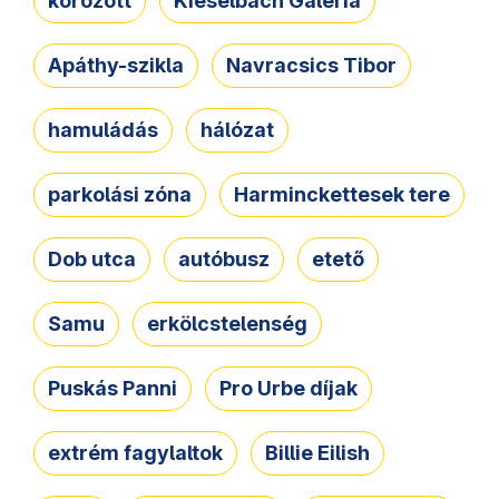
körözött
Kieselbach Galéria
Apáthy-szikla
Navracsics Tibor
hamuládás
hálózat
parkolási zóna
Harminckettesek tere
Dob utca
autóbusz
etető
Samu
erkölcstelenség
Puskás Panni
Pro Urbe díjak
extrém fagylaltok
Billie Eilish