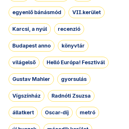
egyenlő bánásmód
VII.kerület
Karcsi, a nyúl
recenzió
Budapest anno
könyvtár
világelső
Helló Európa! Fesztivál
Gustav Mahler
gyorsulás
Vígszínház
Radnóti Zsuzsa
állatkert
Oscar-díj
metró