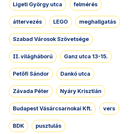
Ligeti György utca
felmérés
áttervezés
LEGO
meghallgatás
Szabad Városok Szövetsége
II. világháború
Ganz utca 13-15.
Petőfi Sándor
Dankó utca
Závada Péter
Nyáry Krisztián
Budapest Vásárcsarnokai Kft.
vers
BDK
pusztulás