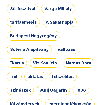
Sörfesztivál
Varga Mihály
tarifaemelés
A Sakál napja
Budapest Nagyregény
Soteria Alapítvány
változás
Ikarus
Víz Koalíció
Nemes Dóra
troli
oktatás
felszólítás
színészek
Jurij Gagarin
1896
látványtervek
energiahatékonyság