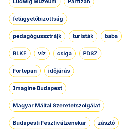
Ludwig Múzeum
Partizán
felügyelőbizottság
pedagógussztrájk
turisták
baba
BLKE
víz
csiga
PDSZ
Fortepan
időjárás
Imagine Budapest
Magyar Máltai Szeretetszolgálat
Budapesti Fesztiválzenekar
zászló