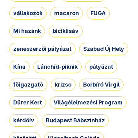
vállakozók
macaron
FUGA
Mi hazánk
biciklisáv
zeneszerzői pályázat
Szabad Új Hely
Kína
Lánchíd-piknik
pályázat
főigazgató
krizso
Borbíró Virgil
Dürer Kert
Világélelmezési Program
kérdőív
Budapest Bábszínház