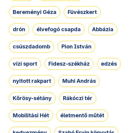
Bereményi Géza
Füvészkert
drón
élvefogó csapda
Abbázia
csúszdadomb
Pion István
vízi sport
Fidesz-székház
edzés
nyitott rakpart
Muhi András
Kőrösy-sétány
Rákóczi tér
Mobilitási Hét
életmentő műtét
kedvezmény
Szabó Ervin könyvtár