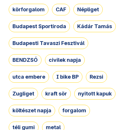
körforgalom
CAF
Népliget
Budapest Sportiroda
Kádár Tamás
Budapesti Tavaszi Fesztivál
BENDZSÓ
civilek napja
utca embere
I bike BP
Rezsi
Zugliget
kraft sör
nyitott kapuk
költészet napja
forgalom
téli gumi
metal