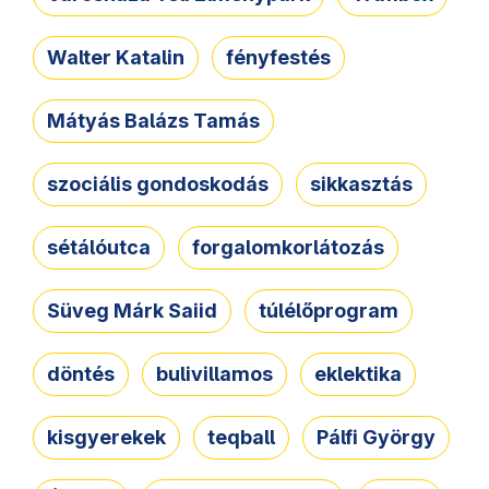
Walter Katalin
fényfestés
Mátyás Balázs Tamás
szociális gondoskodás
sikkasztás
sétálóutca
forgalomkorlátozás
Süveg Márk Saiid
túlélőprogram
döntés
bulivillamos
eklektika
kisgyerekek
teqball
Pálfi György