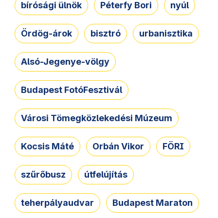
bírósági ülnök
Péterfy Bori
nyúl
Ördög-árok
bisztró
urbanisztika
Alsó-Jegenye-völgy
Budapest FotóFesztivál
Városi Tömegközlekedési Múzeum
Kocsis Máté
Orbán Vikor
FÖRI
szűrőbusz
útfelújítás
teherpályaudvar
Budapest Maraton