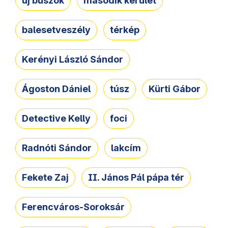
új buszok
második kerület
balesetveszély
térkép
Kerényi László Sándor
Ágoston Dániel
túsz
Kürti Gábor
Detective Kelly
foci
Radnóti Sándor
lakcím
Fekete Zaj
II. János Pál pápa tér
Ferencváros-Soroksár