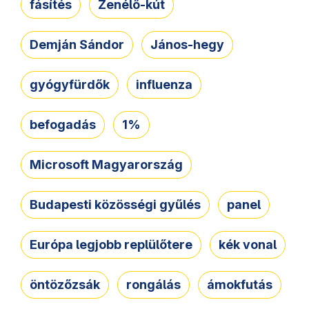
fásítés
Zenélő-kút
Demján Sándor
János-hegy
gyógyfürdők
influenza
befogadás
1%
Microsoft Magyarország
Budapesti közösségi gyűlés
panel
Európa legjobb replülőtere
kék vonal
öntözőzsák
rongálás
ámokfutás