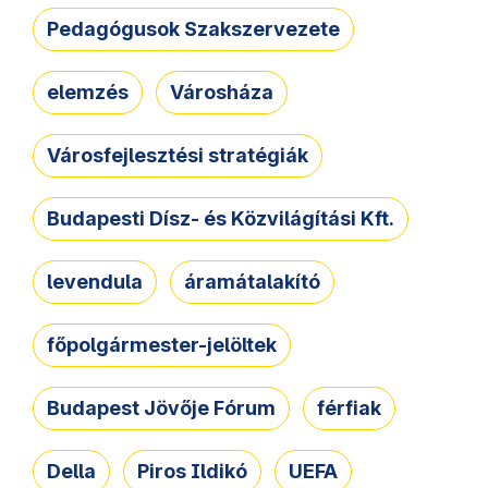
Pedagógusok Szakszervezete
elemzés
Városháza
Városfejlesztési stratégiák
Budapesti Dísz- és Közvilágítási Kft.
levendula
áramátalakító
főpolgármester-jelöltek
Budapest Jövője Fórum
férfiak
Della
Piros Ildikó
UEFA