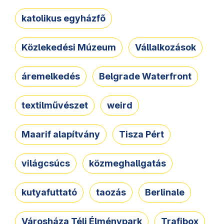
katolikus egyházfő
Közlekedési Múzeum
Vállalkozások
áremelkedés
Belgrade Waterfront
textilművészet
weird
Maarif alapítvány
Tisza Pért
világcsúcs
közmeghallgatás
kutyafuttató
taozás
Berlinale
Városháza Téli Élménypark
Trafibox