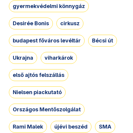
gyermekvédelmi könnygáz
Desirée Bonis
cirkusz
budapest főváros levéltár
Bécsi út
Ukrajna
viharkárok
első ajtós felszállás
Nielsen piackutató
Országos Mentőszolgálat
Rami Malek
újévi beszéd
SMA