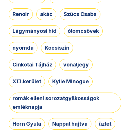
Renoir
akác
Szűcs Csaba
Lágymányosi híd
ólomcsövek
nyomda
Kocsiszín
Cinkotai Tájház
vonaljegy
XII.kerület
Kylie Minogue
romák elleni sorozatgyilkosságok
emléknapja
Horn Gyula
Nappal hajtva
üzlet