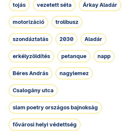
tojás
vezetett séta
Árkay Aladár
motorizáció
trolibusz
szondáztatás
2030
Aladár
erkélyzöldítés
petanque
napp
Béres András
nagylemez
Csalogány utca
slam poetry országos bajnokság
fővárosi helyi védettség