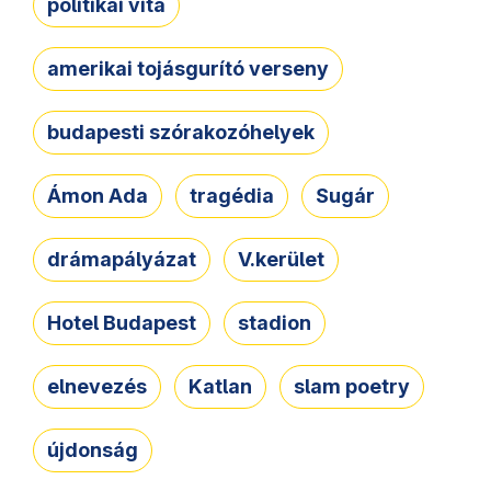
politikai vita
amerikai tojásgurító verseny
budapesti szórakozóhelyek
Ámon Ada
tragédia
Sugár
drámapályázat
V.kerület
Hotel Budapest
stadion
elnevezés
Katlan
slam poetry
újdonság