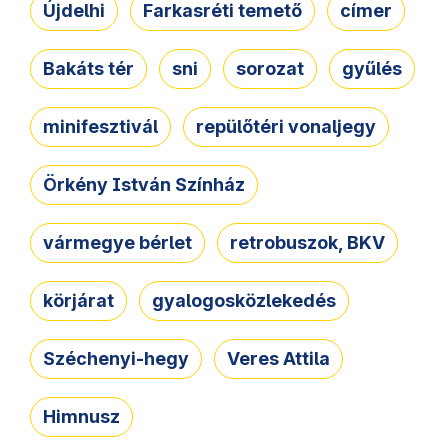
Újdelhi
Farkasréti temető
címer
Bakáts tér
sni
sorozat
gyűlés
minifesztivál
repülőtéri vonaljegy
Örkény István Színház
vármegye bérlet
retrobuszok, BKV
körjárat
gyalogosközlekedés
Széchenyi-hegy
Veres Attila
Himnusz