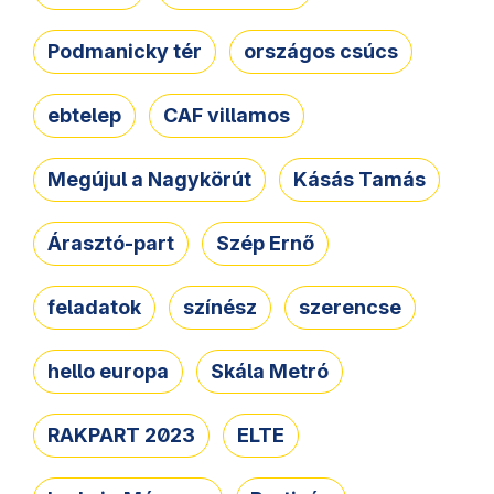
Podmanicky tér
országos csúcs
ebtelep
CAF villamos
Megújul a Nagykörút
Kásás Tamás
Árasztó-part
Szép Ernő
feladatok
színész
szerencse
hello europa
Skála Metró
RAKPART 2023
ELTE