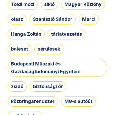
Toldi mozi
sikló
Magyar Közlöny
olasz
Szaniszló Sándor
Marci
Hanga Zoltán
tárlatvezetés
baleset
sérülések
Budapesti Műszaki és
Gazdaságtudományi Egyetem
zsidó
biztonsági őr
közbringarendszer
M0-s autóút