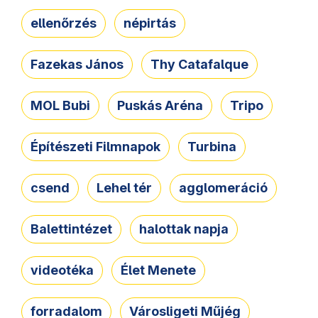
ellenőrzés
népirtás
Fazekas János
Thy Catafalque
MOL Bubi
Puskás Aréna
Tripo
Építészeti Filmnapok
Turbina
csend
Lehel tér
agglomeráció
Balettintézet
halottak napja
videotéka
Élet Menete
forradalom
Városligeti Műjég