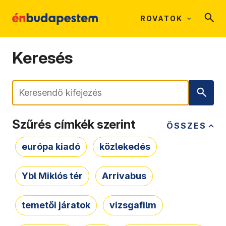
ROVATOK
Keresés
Keresés
Szűrés címkék szerint
ÖSSZES
európa kiadó
közlekedés
Ybl Miklós tér
Arrivabus
temetői járatok
vizsgafilm