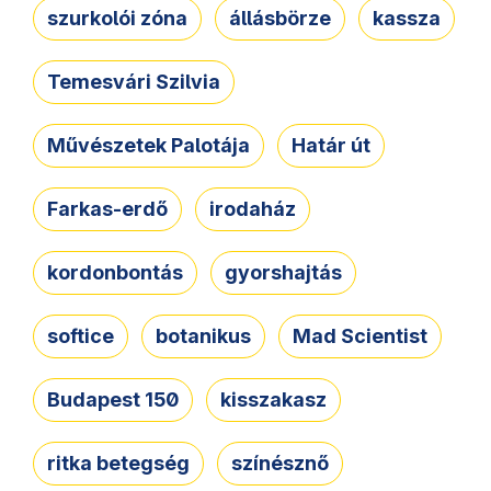
szurkolói zóna
állásbörze
kassza
Temesvári Szilvia
Művészetek Palotája
Határ út
Farkas-erdő
irodaház
kordonbontás
gyorshajtás
softice
botanikus
Mad Scientist
Budapest 150
kisszakasz
ritka betegség
színésznő