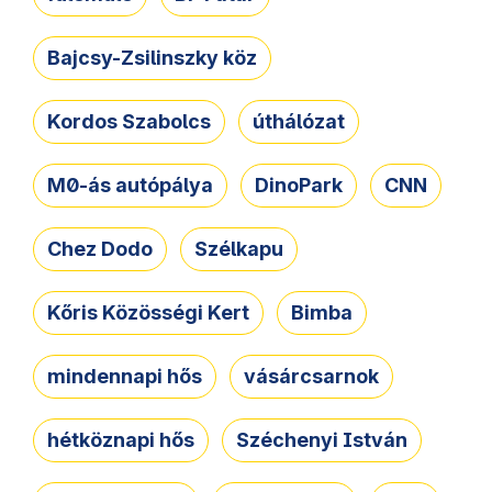
Bajcsy-Zsilinszky köz
Kordos Szabolcs
úthálózat
M0-ás autópálya
DinoPark
CNN
Chez Dodo
Szélkapu
Kőris Közösségi Kert
Bimba
mindennapi hős
vásárcsarnok
hétköznapi hős
Széchenyi István