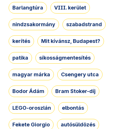
Barlangtúra
VIII. kerület
nindzsakormány
szabadstrand
kerítés
Mit kívánsz, Budapest?
patika
síkosságmentesítés
magyar márka
Csengery utca
Bodor Ádám
Bram Stoker-díj
LEGO-oroszlán
elbontás
Fekete Giorgio
autósüldözés