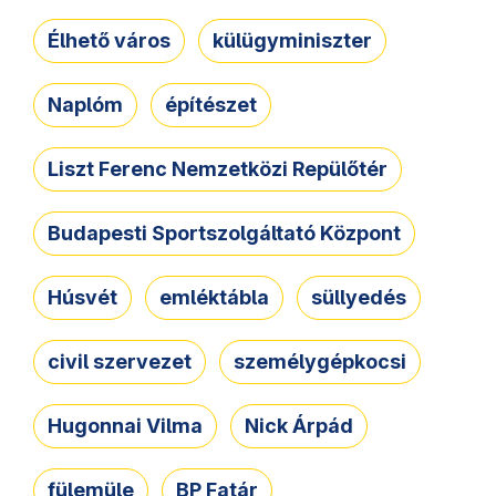
Élhető város
külügyminiszter
Naplóm
építészet
Liszt Ferenc Nemzetközi Repülőtér
Budapesti Sportszolgáltató Központ
Húsvét
emléktábla
süllyedés
civil szervezet
személygépkocsi
Hugonnai Vilma
Nick Árpád
fülemüle
BP Fatár