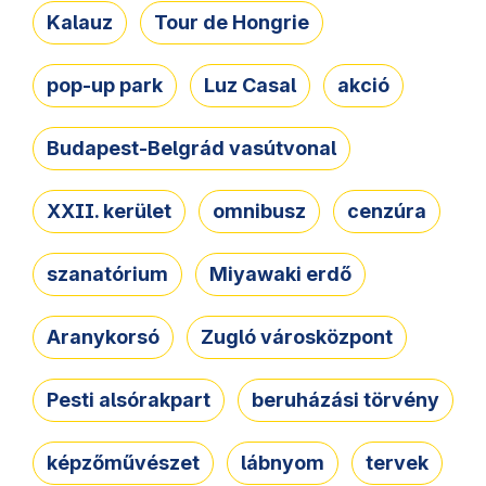
Kalauz
Tour de Hongrie
pop-up park
Luz Casal
akció
Budapest-Belgrád vasútvonal
XXII. kerület
omnibusz
cenzúra
szanatórium
Miyawaki erdő
Aranykorsó
Zugló városközpont
Pesti alsórakpart
beruházási törvény
képzőművészet
lábnyom
tervek