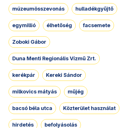
múzeumösszevonás
hulladékgyűjtő
egymillió
élhetőség
facsemete
Zoboki Gábor
Duna Menti Regionális Vízmű Zrt.
kerékpár
Kereki Sándor
milkovics mátyás
műjég
bacsó béla utca
Közterület használat
hirdetés
befolyásolás