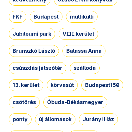
FKF
Budapest
multikulti
Jubileumi park
VIII.kerület
Brunszkó László
Balassa Anna
csúszdás játszótér
szálloda
13. kerület
körvasút
Budapest150
csőtörés
Óbuda-Békásmegyer
ponty
új állomások
Jurányi Ház