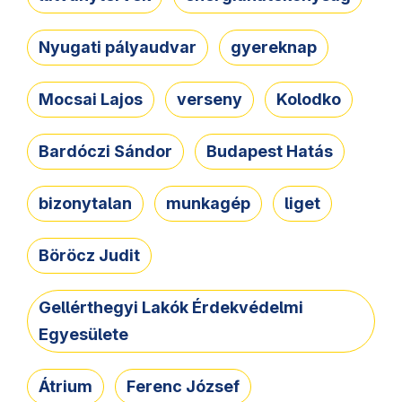
Nyugati pályaudvar
gyereknap
Mocsai Lajos
verseny
Kolodko
Bardóczi Sándor
Budapest Hatás
bizonytalan
munkagép
liget
Böröcz Judit
Gellérthegyi Lakók Érdekvédelmi
Egyesülete
Átrium
Ferenc József