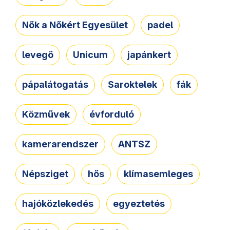
Nők a Nőkért Egyesület
padel
levegő
Unicum
japánkert
pápalátogatás
Saroktelek
fák
Közművek
évforduló
kamerarendszer
ANTSZ
Népsziget
hős
klímasemleges
hajóközlekedés
egyeztetés