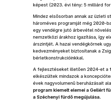
képest (2023. évi tény: 5 milliárd for
Mindez elsősorban annak az üzleti s
hároméves programját még 2020-ban 
egy vendégre jutó árbevétel növelés
nemzetközi árakhoz igazítása, így e
árszintjét. A hazai vendégkörnek ug
kedvezményeket biztosítanak a Zsi
bérletkonstrukcióinkkal.
A fejlesztéseket illetően 2024-et a 
elkészültek mindazok a koncepcióter
évek nagyvolumenű beruházásait a
program kiemelt elemei a Gellért für
a Széchenyi fürdő megújulása
.