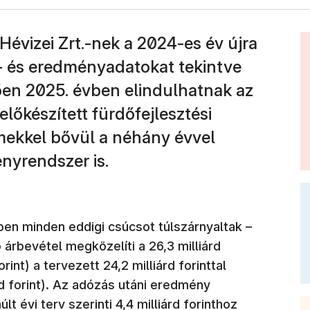
évizei Zrt.-nek a 2024-es év újra
- és eredményadatokat tekintve
en 2025. évben elindulhatnak az
előkészített fürdőfejlesztési
mekkel bővül a néhány évvel
nyrendszer is.
en minden eddigi csúcsot túlszárnyaltak –
árbevétel megközelíti a 26,3 milliárd
orint) a tervezett 24,2 milliárd forinttal
rd forint). Az adózás utáni eredmény
lt évi terv szerinti 4,4 milliárd forinthoz