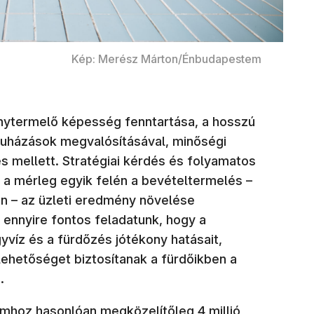
Kép: Merész Márton/Énbudapestem
nytermelő képesség fenntartása, a hosszú
uházások megvalósításával, minőségi
 mellett. Stratégiai kérdés és folyamatos
a mérleg egyik felén a bevételtermelés –
n – az üzleti eredmény növelése
 ennyire fontos feladatunk, hogy a
víz és a fürdőzés jótékony hatásait,
ehetőséget biztosítanak a fürdőikben a
e.
lomhoz hasonlóan megközelítőleg 4 millió