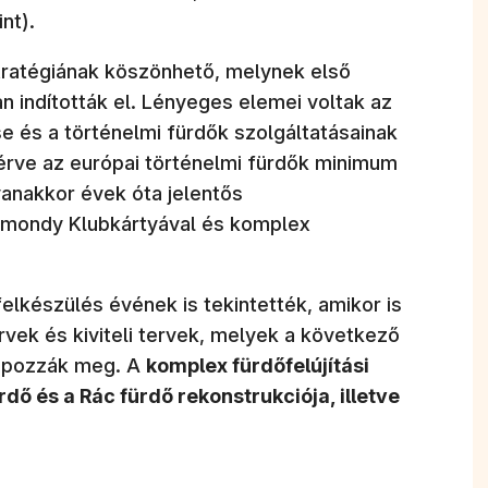
int).
tratégiának köszönhető, melynek első
indították el. Lényeges elemei voltak az
e és a történelmi fürdők szolgáltatásainak
lérve az európai történelmi fürdők minimum
yanakkor évek óta jelentős
gmondy Klubkártyával és komplex
felkészülés évének is tekintették, amikor is
vek és kiviteli tervek, melyek a következő
lapozzák meg. A
komplex fürdőfelújítási
dő és a Rác fürdő rekonstrukciója, illetve