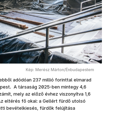
Kép: Merész Márton/Énbudapestem
ebből adódóan 237 millió forinttal elmarad
épest. A társaság 2025-ben mintegy 4,6
zámít, mely az előző évhez viszonyítva 1,6
z eltérés fő okai: a Gellért fürdő utolsó
i bevételkiesés, fürdők felújítása