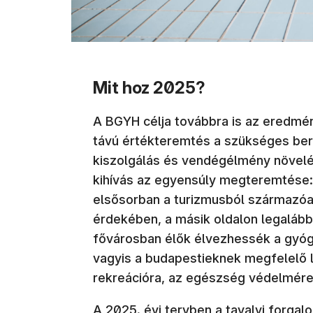
Mit hoz 2025?
A BGYH célja továbbra is az eredmé
távú értékteremtés a szükséges ber
kiszolgálás és vendégélmény növelés
kihívás az egyensúly megteremtése: 
elsősorban a turizmusból származóa
érdekében, a másik oldalon legalább
fővárosban élők élvezhessék a gyógy
vagyis a budapestieknek megfelelő l
rekreációra, az egészség védelmér
A 2025. évi tervben a tavalyi forga