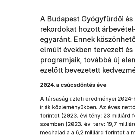
A Budapest Gyógyfürdői és H
rekordokat hozott árbevétel
egyaránt. Ennek köszönhető
elmúlt években tervezett és 
programjaik, továbbá új ele
ezelőtt bevezetett kedvezmé
2024. a csúcsdöntés éve
A társaság üzleti eredményei 2024-b
írják közleményükben. Az éves nettó 
forintot (2023. évi tény: 23 milliárd f
szemben (2023. évi terv: 19,7 milliá
meghaladja a 6,2 milliárd forintot a mú