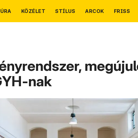
TÚRA
KÖZÉLET
STÍLUS
ARCOK
FRISS
nyrendszer, megújuló
GYH-nak