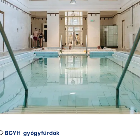
BGYH
gyógyfürdők