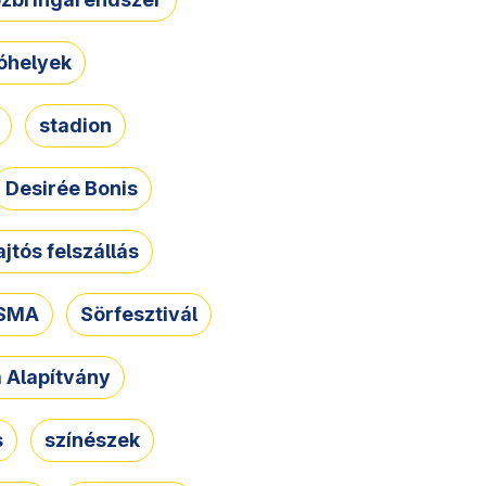
óhelyek
stadion
Desirée Bonis
ajtós felszállás
SMA
Sörfesztivál
a Alapítvány
s
színészek