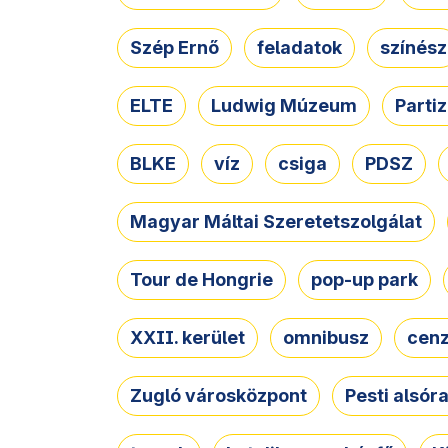
Szép Ernő
feladatok
színész
ELTE
Ludwig Múzeum
Parti
BLKE
víz
csiga
PDSZ
Magyar Máltai Szeretetszolgálat
Tour de Hongrie
pop-up park
XXII. kerület
omnibusz
cen
Zugló városközpont
Pesti alsór