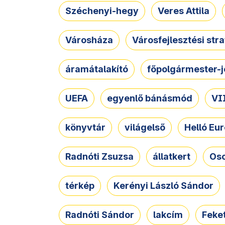
Széchenyi-hegy
Veres Attila
Városháza
Városfejlesztési str
áramátalakító
főpolgármester-j
UEFA
egyenlő bánásmód
VII
könyvtár
világelső
Helló Eur
Radnóti Zsuzsa
állatkert
Osc
térkép
Kerényi László Sándor
Radnóti Sándor
lakcím
Feket