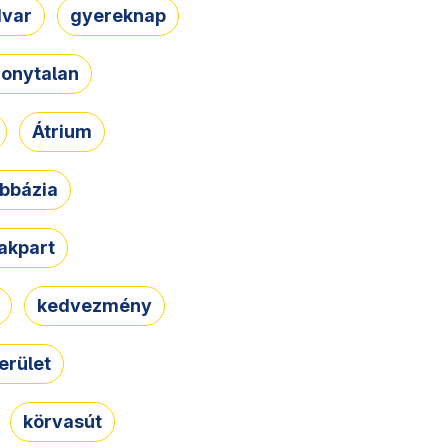
dvar
gyereknap
zonytalan
Átrium
bbázia
rakpart
kedvezmény
erület
körvasút