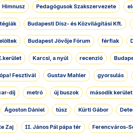
Himnusz
Pedagógusok Szakszervezete
e
atégiák
Budapesti Dísz- és Közvilágítási Kft.
elöltek
Budapest Jövője Fórum
férfiak
D
.kerület
Karcsi, a nyúl
recenzió
Budape
ópa! Fesztivál
Gustav Mahler
gyorsulás
ar-díj
metró
új buszok
második kerület
Ágoston Dániel
túsz
Kürti Gábor
Dete
e Zaj
II. János Pál pápa tér
Ferencváros-S