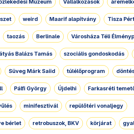
özlekedési Múzeum
Vállalkozások
áremelk
szet
weird
Maarif alapítvány
Tisza Pér
taozás
Berlinale
Városháza Téli Élmény
átyás Balázs Tamás
szociális gondoskodás
Süveg Márk Saiid
túlélőprogram
dönté
ll
Pálfi György
Újdelhi
Farkasréti temet
yűlés
minifesztivál
repülőtéri vonaljegy
e bérlet
retrobuszok, BKV
körjárat
gya