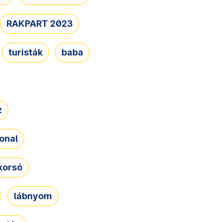
RAKPART 2023
turisták
baba
z
onal
korsó
lábnyom