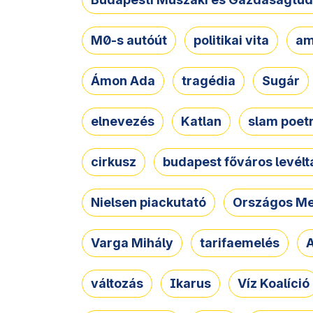
M0-s autóút
politikai vita
am
Ámon Ada
tragédia
Sugár
elnevezés
Katlan
slam poet
cirkusz
budapest főváros levélt
Nielsen piackutató
Országos Me
Varga Mihály
tarifaemelés
A
változás
Ikarus
Víz Koalíció