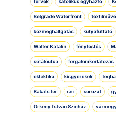
tervek
katolikus egyházfő
K
Belgrade Waterfront
textilművé
közmeghallgatás
kutyafuttató
Walter Katalin
fényfestés
M
sétálóutca
forgalomkorlátozás
eklektika
kisgyerekek
teqba
Bakáts tér
sni
sorozat
g
Örkény István Színház
vármegy