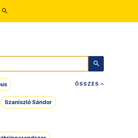
ÖSSZES
bus
Szaniszló Sándor
zbringarendszer