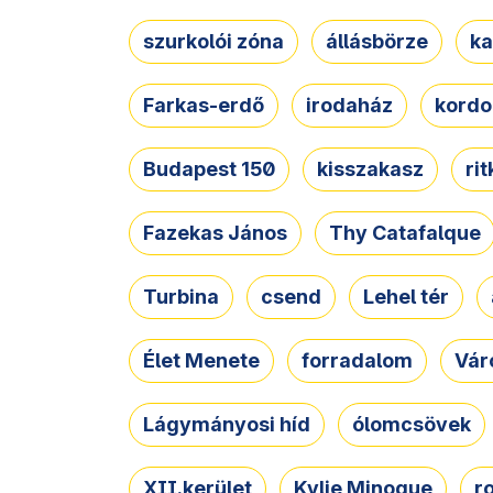
szurkolói zóna
állásbörze
ka
Farkas-erdő
irodaház
kordo
Budapest 150
kisszakasz
ri
Fazekas János
Thy Catafalque
Turbina
csend
Lehel tér
Élet Menete
forradalom
Vár
Lágymányosi híd
ólomcsövek
XII.kerület
Kylie Minogue
r