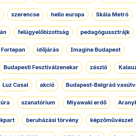
szerencse
hello europa
Skála Metró
zán
felügyelőbizottság
pedagógussztrájk
Fortepan
időjárás
Imagine Budapest
Budapesti Fesztiválzenekar
zászló
Kalau
Luz Casal
akció
Budapest-Belgrád vasútv
zúra
szanatórium
Miyawaki erdő
Arany
akpart
beruházási törvény
képzőművészet