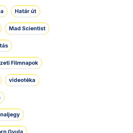
ja
Határ út
Mad Scientist
tás
zeti Filmnapok
videotéka
a
naljegy
rn Gyula