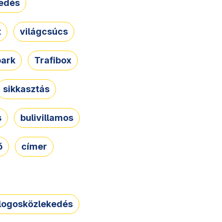
edés
t
világcsúcs
park
Trafibox
sikkasztás
s
bulivillamos
ő
címer
logosközlekedés