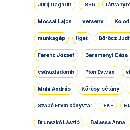
Jurij Gagarin
1896
látványt
Mocsai Lajos
verseny
Kolod
munkagép
liget
Böröcz Judi
Ferenc József
Bereményi Géza
csúszdadomb
Pion István
v
Muhi András
Kőrösy-sétány
Szabó Ervin könyvtár
FKF
B
Brunszkó László
Balassa Anna