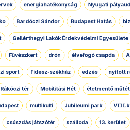
ervek
energiahatékonyság
Nyugati pályau
ko
Bardóczi Sándor
Budapest Hatás
bi
t
Gellérthegyi Lakók Érdekvédelmi Egyesülete
Füvészkert
drón
élvefogó csapda
A
ízi sport
Fidesz-székház
edzés
nyitott 
Rákóczi tér
Mobilitási Hét
életmentő műtét
udapest
multikulti
Jubileumi park
VIII.k
csúszdás játszótér
szálloda
13. kerület