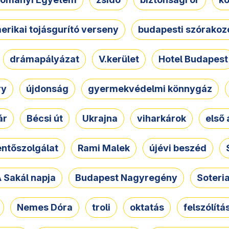
erikai tojásgurító verseny
budapesti szórakoz
drámapályázat
V.kerület
Hotel Budapest
ry
újdonság
gyermekvédelmi könnygáz
ár
Bécsi út
Ukrajna
viharkárok
első 
ntőszolgálat
Rami Malek
újévi beszéd
 Sakál napja
Budapest Nagyregény
Soteri
Nemes Dóra
troli
oktatás
felszólítá