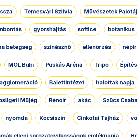
ssza
Temesvári Szilvia
Művészetek Palotá
nbontás
gyorshajtás
softice
botanikus
tka betegség
színésznő
ellenőrzés
népir
MOL Bubi
Puskás Aréna
Tripo
Építés
agglomeráció
Balettintézet
halottak napja
osligeti Műjég
Renoir
akác
Szűcs Csab
nyomda
Kocsiszín
Cinkotai Tájház
vo
omák elleni sorozatgyilkosságok emléknapja
Ho