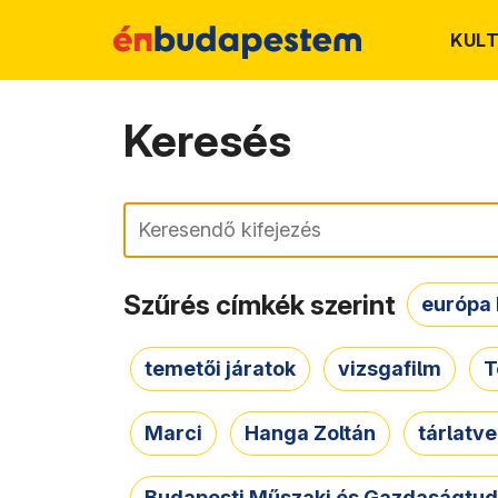
KUL
Keresés
Keresés
Szűrés címkék szerint
európa 
temetői járatok
vizsgafilm
T
Marci
Hanga Zoltán
tárlatv
Budapesti Műszaki és Gazdaságtu