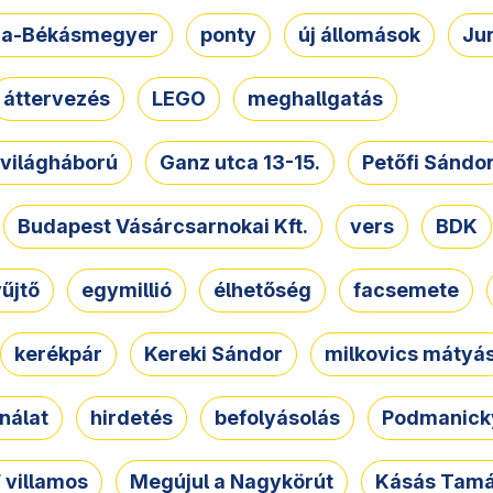
a-Békásmegyer
ponty
új állomások
Ju
áttervezés
LEGO
meghallgatás
. világháború
Ganz utca 13-15.
Petőfi Sándo
Budapest Vásárcsarnokai Kft.
vers
BDK
űjtő
egymillió
élhetőség
facsemete
kerékpár
Kereki Sándor
milkovics mátyá
nálat
hirdetés
befolyásolás
Podmanicky
 villamos
Megújul a Nagykörút
Kásás Tam