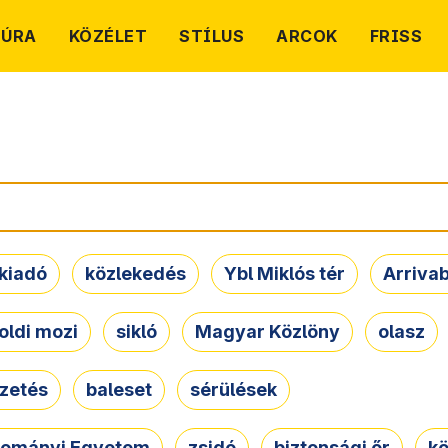
TÚRA
KÖZÉLET
STÍLUS
ARCOK
FRISS
kiadó
közlekedés
Ybl Miklós tér
Arriva
oldi mozi
sikló
Magyar Közlöny
olasz
ezetés
baleset
sérülések
dományi Egyetem
zsidó
biztonsági őr
kö