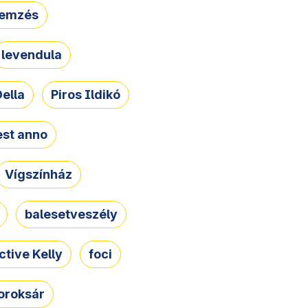
lemzés
levendula
ella
Piros Ildikó
st anno
Vígszínház
balesetveszély
ctive Kelly
foci
oroksár