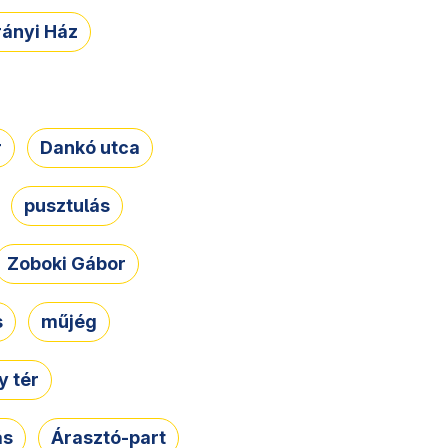
rányi Ház
r
Dankó utca
pusztulás
Zoboki Gábor
s
műjég
 tér
ás
Árasztó-part