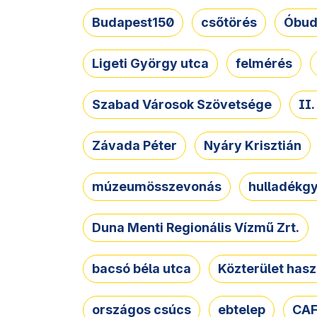
Budapest150
csőtörés
Óbud
Ligeti György utca
felmérés
Szabad Városok Szövetsége
II
Závada Péter
Nyáry Krisztián
múzeumösszevonás
hulladékgy
Duna Menti Regionális Vízmű Zrt.
bacsó béla utca
Közterület hasz
országos csúcs
ebtelep
CAF