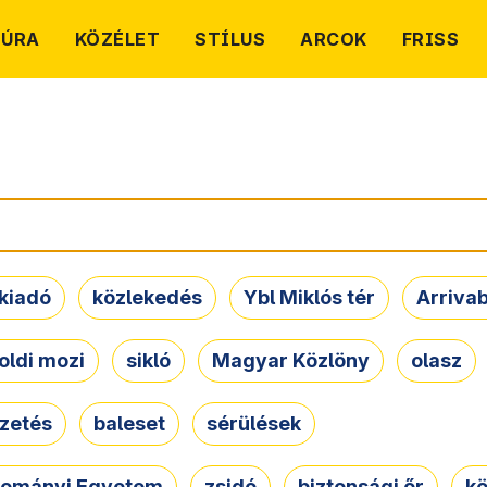
TÚRA
KÖZÉLET
STÍLUS
ARCOK
FRISS
kiadó
közlekedés
Ybl Miklós tér
Arriva
oldi mozi
sikló
Magyar Közlöny
olasz
ezetés
baleset
sérülések
dományi Egyetem
zsidó
biztonsági őr
kö