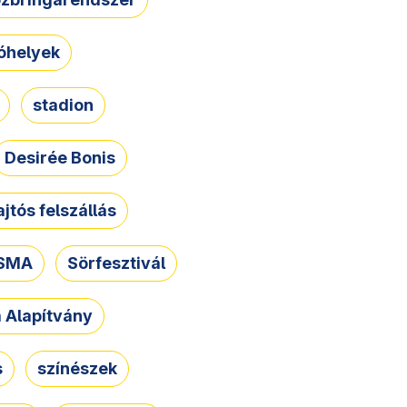
óhelyek
stadion
Desirée Bonis
ajtós felszállás
SMA
Sörfesztivál
a Alapítvány
s
színészek