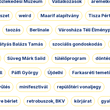
özlekedési Múzeum
Vállalkozások
áremelk
szet
weird
Maarif alapítvány
Tisza Pér
taozás
Berlinale
Városháza Téli Élmény
átyás Balázs Tamás
szociális gondoskodás
Süveg Márk Saiid
túlélőprogram
dönté
ll
Pálfi György
Újdelhi
Farkasréti temet
yűlés
minifesztivál
repülőtéri vonaljegy
e bérlet
retrobuszok, BKV
körjárat
gya