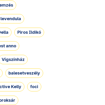
lemzés
levendula
ella
Piros Ildikó
st anno
Vígszínház
balesetveszély
ctive Kelly
foci
oroksár