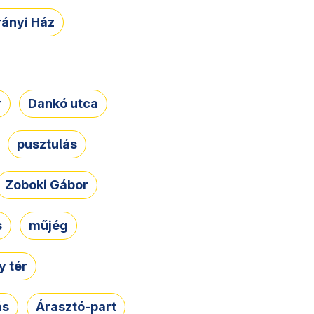
rányi Ház
r
Dankó utca
pusztulás
Zoboki Gábor
s
műjég
 tér
ás
Árasztó-part