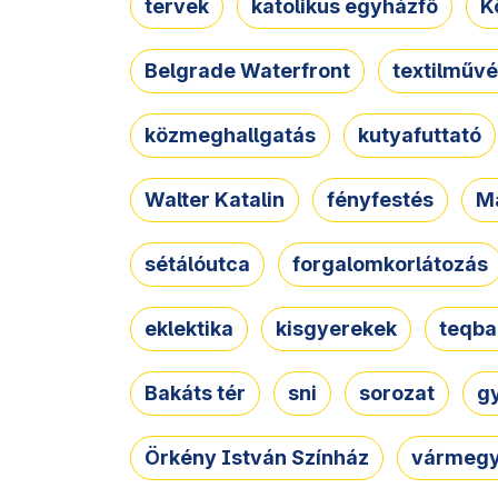
tervek
katolikus egyházfő
K
Belgrade Waterfront
textilművé
közmeghallgatás
kutyafuttató
Walter Katalin
fényfestés
M
sétálóutca
forgalomkorlátozás
eklektika
kisgyerekek
teqba
Bakáts tér
sni
sorozat
g
Örkény István Színház
vármegy