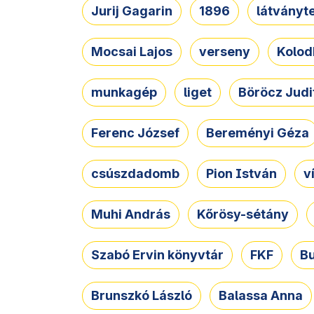
Jurij Gagarin
1896
látványt
Mocsai Lajos
verseny
Kolod
munkagép
liget
Böröcz Judi
Ferenc József
Bereményi Géza
csúszdadomb
Pion István
v
Muhi András
Kőrösy-sétány
Szabó Ervin könyvtár
FKF
B
Brunszkó László
Balassa Anna