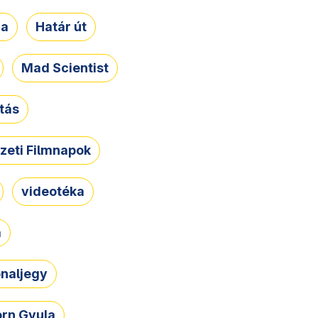
ja
Határ út
Mad Scientist
tás
zeti Filmnapok
videotéka
a
naljegy
rn Gyula