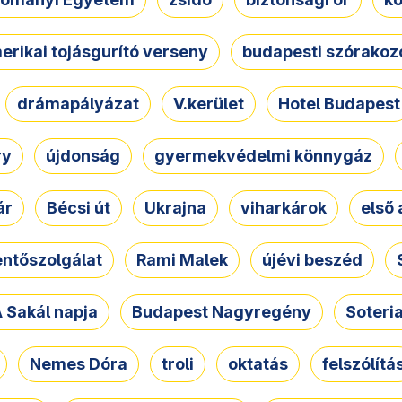
erikai tojásgurító verseny
budapesti szórakoz
drámapályázat
V.kerület
Hotel Budapest
ry
újdonság
gyermekvédelmi könnygáz
ár
Bécsi út
Ukrajna
viharkárok
első 
ntőszolgálat
Rami Malek
újévi beszéd
 Sakál napja
Budapest Nagyregény
Soteri
Nemes Dóra
troli
oktatás
felszólítá