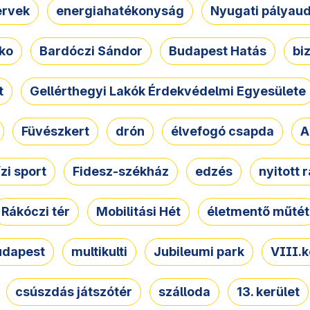
ervek
energiahatékonyság
Nyugati pályau
ko
Bardóczi Sándor
Budapest Hatás
bi
t
Gellérthegyi Lakók Érdekvédelmi Egyesülete
Füvészkert
drón
élvefogó csapda
A
ízi sport
Fidesz-székház
edzés
nyitott 
Rákóczi tér
Mobilitási Hét
életmentő műtét
udapest
multikulti
Jubileumi park
VIII.k
csúszdás játszótér
szálloda
13. kerület