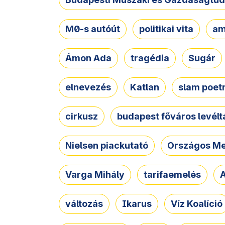
M0-s autóút
politikai vita
am
Ámon Ada
tragédia
Sugár
elnevezés
Katlan
slam poet
cirkusz
budapest főváros levélt
Nielsen piackutató
Országos Me
Varga Mihály
tarifaemelés
A
változás
Ikarus
Víz Koalíció