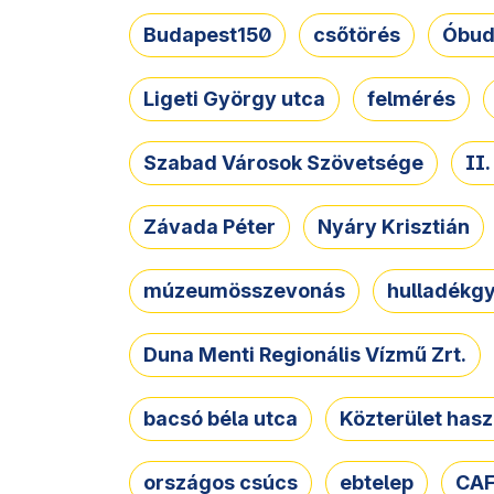
Budapest150
csőtörés
Óbud
Ligeti György utca
felmérés
Szabad Városok Szövetsége
II
Závada Péter
Nyáry Krisztián
múzeumösszevonás
hulladékgy
Duna Menti Regionális Vízmű Zrt.
bacsó béla utca
Közterület hasz
országos csúcs
ebtelep
CAF