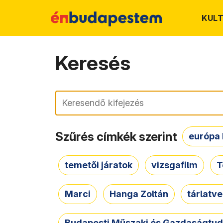
KUL
Keresés
Keresés
Szűrés címkék szerint
európa 
temetői járatok
vizsgafilm
T
Marci
Hanga Zoltán
tárlatv
Budapesti Műszaki és Gazdaságtu