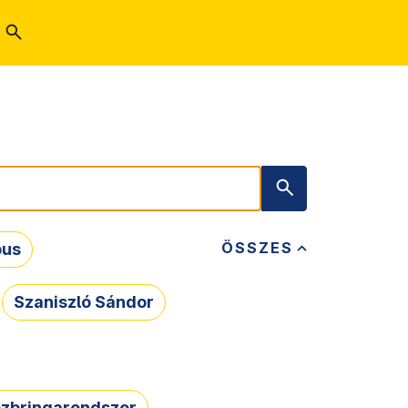
ÖSSZES
bus
Szaniszló Sándor
zbringarendszer