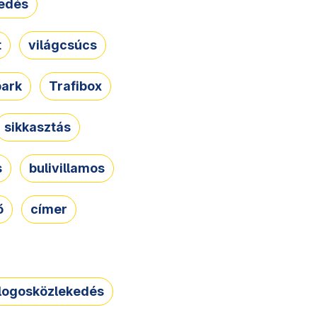
edés
t
világcsúcs
park
Trafibox
sikkasztás
s
bulivillamos
ő
címer
logosközlekedés