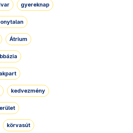
dvar
gyereknap
zonytalan
Átrium
bbázia
rakpart
kedvezmény
erület
körvasút