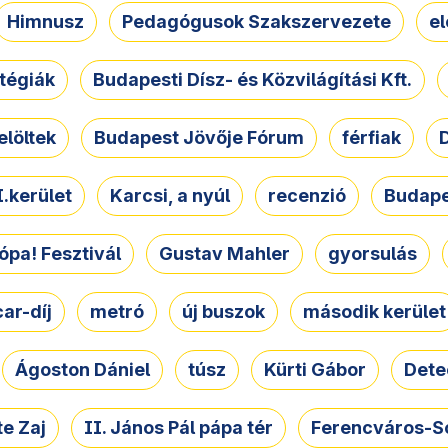
Himnusz
Pedagógusok Szakszervezete
e
atégiák
Budapesti Dísz- és Közvilágítási Kft.
elöltek
Budapest Jövője Fórum
férfiak
D
.kerület
Karcsi, a nyúl
recenzió
Budape
ópa! Fesztivál
Gustav Mahler
gyorsulás
ar-díj
metró
új buszok
második kerület
Ágoston Dániel
túsz
Kürti Gábor
Dete
e Zaj
II. János Pál pápa tér
Ferencváros-S