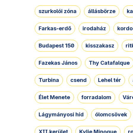
szurkolói zóna
állásbörze
ka
Farkas-erdő
irodaház
kordo
Budapest 150
kisszakasz
ri
Fazekas János
Thy Catafalque
Turbina
csend
Lehel tér
Élet Menete
forradalom
Vár
Lágymányosi híd
ólomcsövek
XII.kerület
Kylie Minogue
r