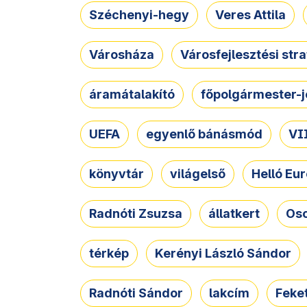
Széchenyi-hegy
Veres Attila
Városháza
Városfejlesztési str
áramátalakító
főpolgármester-j
UEFA
egyenlő bánásmód
VII
könyvtár
világelső
Helló Eur
Radnóti Zsuzsa
állatkert
Osc
térkép
Kerényi László Sándor
Radnóti Sándor
lakcím
Feket