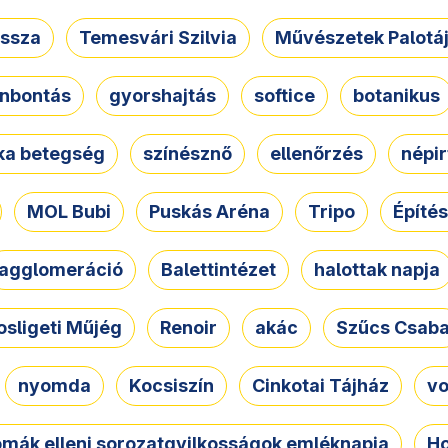
ssza
Temesvári Szilvia
Művészetek Palotá
nbontás
gyorshajtás
softice
botanikus
tka betegség
színésznő
ellenőrzés
népir
MOL Bubi
Puskás Aréna
Tripo
Építés
agglomeráció
Balettintézet
halottak napja
osligeti Műjég
Renoir
akác
Szűcs Csab
nyomda
Kocsiszín
Cinkotai Tájház
vo
omák elleni sorozatgyilkosságok emléknapja
Ho