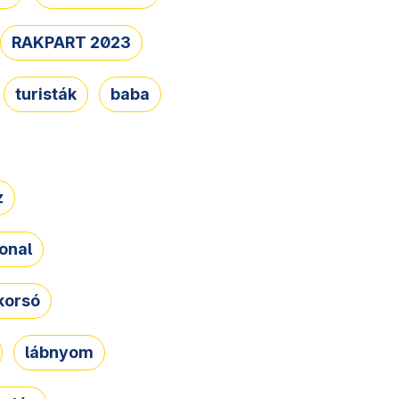
RAKPART 2023
turisták
baba
z
onal
korsó
lábnyom