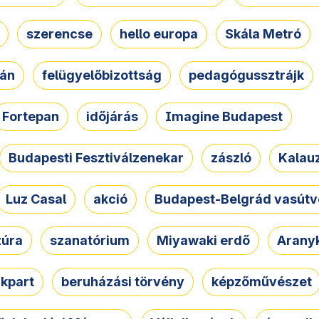
szerencse
hello europa
Skála Metró
zán
felügyelőbizottság
pedagógussztrájk
Fortepan
időjárás
Imagine Budapest
Budapesti Fesztiválzenekar
zászló
Kalau
Luz Casal
akció
Budapest-Belgrád vasútv
zúra
szanatórium
Miyawaki erdő
Arany
akpart
beruházási törvény
képzőművészet