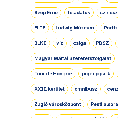
Szép Ernő
feladatok
színész
ELTE
Ludwig Múzeum
Parti
BLKE
víz
csiga
PDSZ
Magyar Máltai Szeretetszolgálat
Tour de Hongrie
pop-up park
XXII. kerület
omnibusz
cen
Zugló városközpont
Pesti alsór