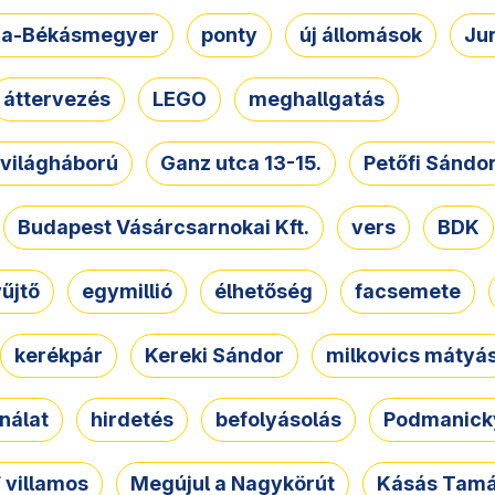
a-Békásmegyer
ponty
új állomások
Ju
áttervezés
LEGO
meghallgatás
. világháború
Ganz utca 13-15.
Petőfi Sándo
Budapest Vásárcsarnokai Kft.
vers
BDK
űjtő
egymillió
élhetőség
facsemete
kerékpár
Kereki Sándor
milkovics mátyá
nálat
hirdetés
befolyásolás
Podmanicky
 villamos
Megújul a Nagykörút
Kásás Tam