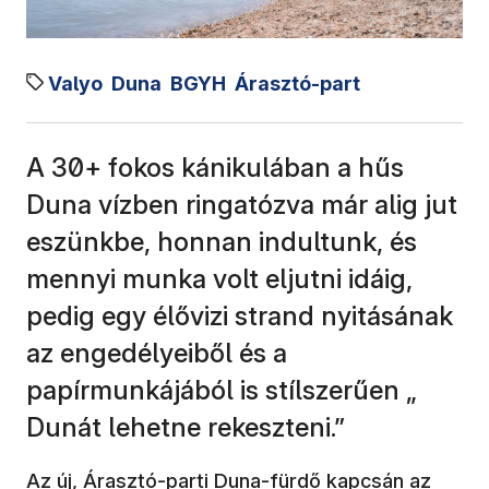
Valyo
Duna
BGYH
Árasztó-part
A 30+ fokos kánikulában a hűs
Duna vízben ringatózva már alig jut
eszünkbe, honnan indultunk, és
mennyi munka volt eljutni idáig,
pedig egy élővizi strand nyitásának
az engedélyeiből és a
papírmunkájából is stílszerűen „
Dunát lehetne rekeszteni.”
Az új,
Árasztó-parti Duna-fürdő
kapcsán az