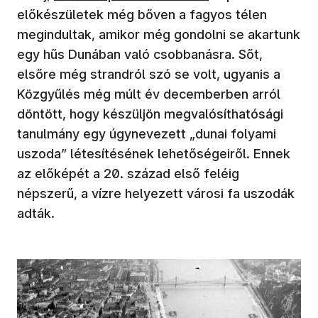
előkészületek még bőven a fagyos télen
megindultak, amikor még gondolni se akartunk
egy hűs Dunában való csobbanásra. Sőt,
elsőre még strandról szó se volt, ugyanis a
Közgyűlés még múlt év decemberben arról
döntött, hogy készüljön megvalósíthatósági
tanulmány egy úgynevezett „dunai folyami
uszoda” létesítésének lehetőségeiről. Ennek
az előképét a 20. század első feléig
népszerű, a vízre helyezett városi fa uszodák
adták.