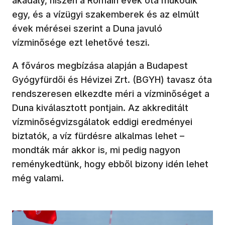
akadály, hiszen a Rómain évek óta működik
egy, és a vízügyi szakemberek és az elmúlt
évek mérései szerint a Duna javuló
vízminősége ezt lehetővé teszi.
A főváros megbízása alapján a Budapest
Gyógyfürdői és Hévizei Zrt. (BGYH) tavasz óta
rendszeresen elkezdte méri a vízminőséget a
Duna kiválasztott pontjain. Az akkreditált
vízminőségvizsgálatok eddigi eredményei
biztatók, a víz fürdésre alkalmas lehet –
mondták már akkor is, mi pedig nagyon
reménykedtünk, hogy ebből bizony idén lehet
még valami.