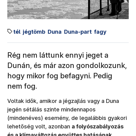
tél
jégtömb
Duna
Duna-part
fagy
Rég nem láttunk ennyi jeget a
Dunán, és már azon gondolkozunk,
hogy mikor fog befagyni. Pedig
nem fog.
Voltak idők, amikor a jégzajlás vagy a Duna
jegén sétálás szinte mindennapos
(mindenéves) esemény, de legalábbis gyakori
lehetőség volt, azonban
a folyószabályozás
és a klímaváltozás együttes hatásának