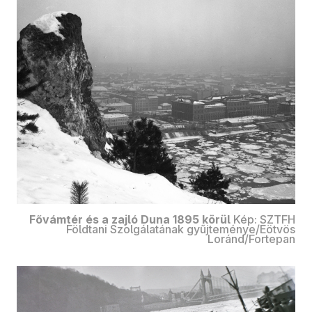
Fővámtér és a zajló Duna 1895 körül
Kép: SZTFH
Földtani Szolgálatának gyűjteménye/Eötvös
Loránd/Fortepan