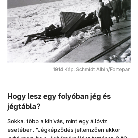
1914
Kép: Schmidt Albin/Fortepan
Hogy lesz egy folyóban jég és
jégtábla?
Sokkal több a kihívás, mint egy állóvíz
esetében. "Jégképződés jellemzően akkor