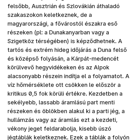
felsőbb, Ausztrián és Szlovákián áthaladó
szakaszokon keletkeznek, de a
magyarországi, a fővárostól északra eső
részeken (pl: a Dunakanyarban vagy a
Szigetköz térségében) is képződhetnek. A
tartós és extrém hideg időjárás a Duna felső
és középső folyásán, a Kárpát-medencét
körülvevő hegyvidékeken és az Alpok
alacsonyabb részein indítja el a folyamatot. A
víz hőmérséklete ott csökken le először a
kritikus 0,5 fok körüli értékre. Kezdetben a
sekélyebb, lassabb áramlású part menti
részeken és öblökben alakul ki a parti jég, a
hullámzás vagy az áramlás ezt a kezdeti,
vékony jeget feldarabolja, kisebb úszó
jégtáblák keletkeznek. Ezek a táblák a folyón