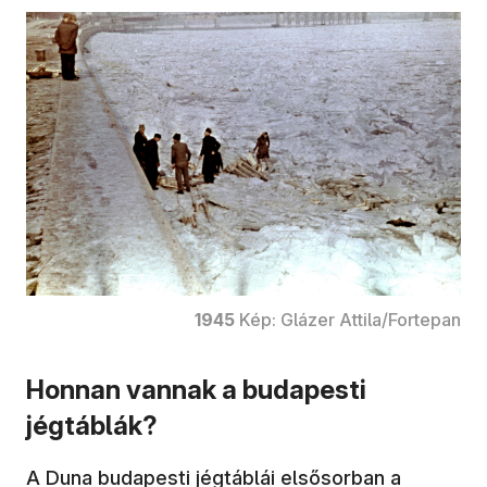
1945
Kép: Glázer Attila/Fortepan
Honnan vannak a budapesti
jégtáblák?
A Duna budapesti jégtáblái elsősorban a