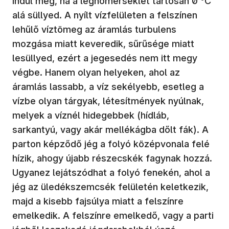
indul meg, ha a léghőmérséklet tartósan 0 °C
alá süllyed. A nyílt vízfelületen a felszínen
lehűlő víztömeg az áramlás turbulens
mozgása miatt keveredik, sűrűsége miatt
lesüllyed, ezért a jegesedés nem itt megy
végbe. Hanem olyan helyeken, ahol az
áramlás lassabb, a víz sekélyebb, esetleg a
vízbe olyan tárgyak, létesítmények nyúlnak,
melyek a víznél hidegebbek (hídláb,
sarkantyú, vagy akár mellékágba dőlt fák). A
parton képződő jég a folyó középvonala felé
hízik, ahogy újabb részecskék fagynak hozzá.
Ugyanez lejátszódhat a folyó fenekén, ahol a
jég az üledékszemcsék felületén keletkezik,
majd a kisebb fajsúlya miatt a felszínre
emelkedik. A felszínre emelkedő, vagy a parti