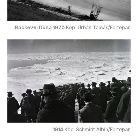
Ráckevei Duna 1970
Kép: Urbán Tamás/Fortepan
1914
Kép: Schmidt Albin/Fortepan