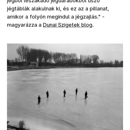
jégből leszakadó jégdarabokból úszó
jégtáblák alakulnak ki, és ez az a pillanat,
amikor a folyón megindul a jégzajlás." -
magyarázza a
Dunai Szigetek blog
.