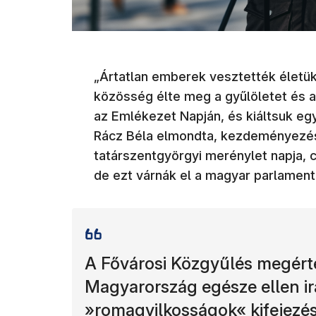
„Ártatlan emberek vesztették életük
közösség élte meg a gyűlöletet és a 
az Emlékezet Napján, és kiáltsuk együ
Rácz Béla elmondta, kezdeményezés
tatárszentgyörgyi merénylet napja, 
de ezt várnák el a magyar parlamenti
A Fővárosi Közgyűlés megért
Magyarország egésze ellen ir
»romagyilkosságok« kifejezés