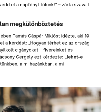
edd el a napfényt tőlünk!” – zárta szavait
alan megkülönböztetés
ében Tamás Gáspár Miklóst idézte, aki
10
el a kérdést
: „Hogyan térhet ez az ország
lkolt cigányokat – fivéreinket és
rácsony Gergely ezt kérdezte:
„lehet-e
etünkben, a mi hazánkban, a mi