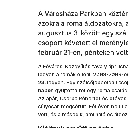
A Városháza Parkban köztéri
azokra a roma áldozatokra, ak
augusztus 3. között egy szél
csoport követett el merényle
február 21-én, pénteken volt
A Fővárosi Közgyűlés tavaly április
legyen a romák elleni, 2008-2009-e
23.
legyen. Egy szélsőjobboldali cs
napon
gyújtotta fel egy roma család
Az apát, Csorba Róbertet és ötéves 
súlyosan megsérült. Fél éven belül 
volt, és a második, ami halálos áldoz