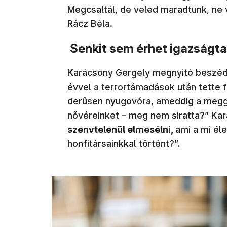
Megcsaltál, de veled maradtunk, ne v
Rácz Béla.
Senkit sem érhet igazságt
Karácsony Gergely megnyitó beszéd
évvel a terrortámadások után tette f
derűsen nyugovóra, ameddig a meggyi
nővéreinket – meg nem siratta?” Ka
szenvtelenül elmesélni,
ami a mi él
honfitársainkkal történt?”.