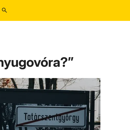
 nyugovóra?”