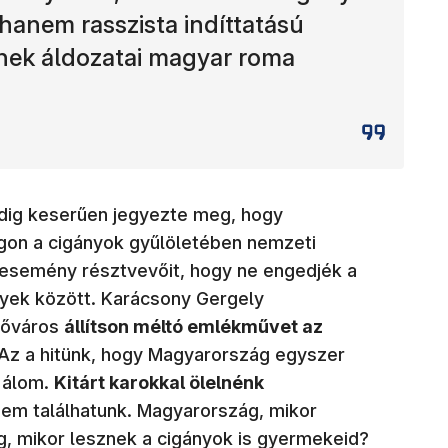
hanem rasszista indíttatású
ynek áldozatai magyar roma
edig keserűen jegyezte meg, hogy
gon a cigányok gyűlöletében nemzeti
 esemény résztvevőit, hogy ne engedjék a
yek között. Karácsony Gergely
 főváros
állítson méltó emlékművet az
Az a hitünk, hogy Magyarország egyszer
 álom.
Kitárt karokkal ölelnénk
nem találhatunk. Magyarország, mikor
, mikor lesznek a cigányok is gyermekeid?