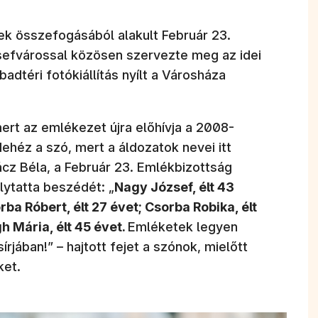
tek összefogásából alakult Február 23.
sefvárossal közösen szervezte meg az idei
dtéri fotókiállítás nyílt a Városháza
mert az emlékezet újra előhívja a 2008-
héz a szó, mert a áldozatok nevei itt
z Béla, a Február 23. Emlékbizottság
lytatta beszédét: „
Nagy József, élt 43
rba Róbert, élt 27 évet; Csorba Robika, élt
gh Mária, élt 45 évet.
Emléketek legyen
rjában!” – hajtott fejet a szónok, mielőtt
ket.