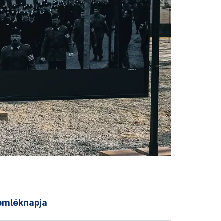
 emléknapja