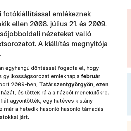
 fotókiállítással emlékeznek
ik ellen 2008. július 21. és 2009.
sőjobboldali nézeteket valló
tsorozatot. A kiállítás megnyitója
.
ban egyhangú döntéssel fogadta el, hogy
s gyilkosságsorozat emléknapja
február
oport 2009-ben,
Tatárszentgyörgyön, ezen
 házát, és lőttek rá a a házból menekülőkre.
fiát agyonlőtték, egy hatéves kislány
ez már a hetedik hasonló hasonló támadás
atokkal járt.