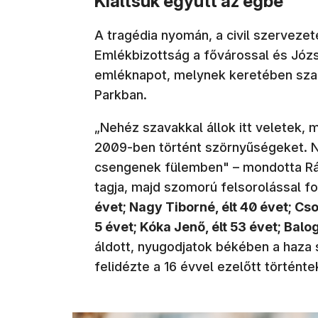
Kiáltsuk együtt az égbe
A tragédia nyomán, a civil szerveze
Emlékbizottság a fővárossal és Józ
emléknapot, melynek keretében szaba
Parkban.
„Nehéz szavakkal állok itt veletek, 
2009-ben történt szörnyűségeket. Ne
csengenek fülemben" – mondotta Rác
tagja, majd szomorú felsorolással fo
évet; Nagy Tiborné, élt 40 évet; Cso
5 évet; Kóka Jenő, élt 53 évet; Balo
áldott, nyugodjatok békében a haza sí
felidézte a 16 évvel ezelőtt történte