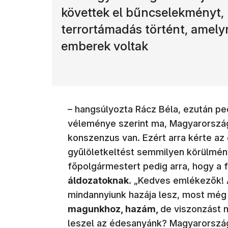
követtek el bűncselekményt, 
terrortámadás történt, amel
emberek voltak
– hangsúlyozta Rácz Béla, ezután p
véleménye szerint ma, Magyarorszá
konszenzus van. Ezért arra kérte az
gyűlöletkeltést semmilyen körülmén
főpolgármestert pedig arra, hogy a
áldozatoknak
. „Kedves emlékezők! 
mindannyiunk hazája lesz, most még
magunkhoz, hazám,
de viszonzást 
leszel az édesanyánk? Magyarország