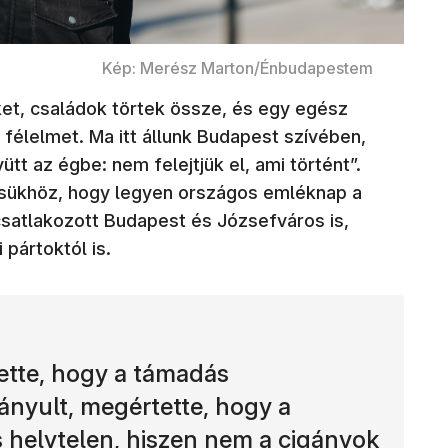
Kép: Merész Marton/Énbudapestem
et, családok törtek össze, és egy egész
félelmet. Ma itt állunk Budapest szívében,
tt az égbe: nem felejtjük el, ami történt”.
ükhöz, hogy legyen országos emléknap a
csatlakozott Budapest és Józsefváros is,
 pártoktól is.
ette, hogy a támadás
ányult, megértette, hogy a
 helytelen, hiszen nem a cigányok