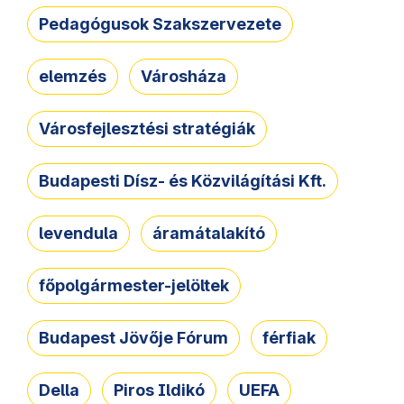
Pedagógusok Szakszervezete
elemzés
Városháza
Városfejlesztési stratégiák
Budapesti Dísz- és Közvilágítási Kft.
levendula
áramátalakító
főpolgármester-jelöltek
Budapest Jövője Fórum
férfiak
Della
Piros Ildikó
UEFA