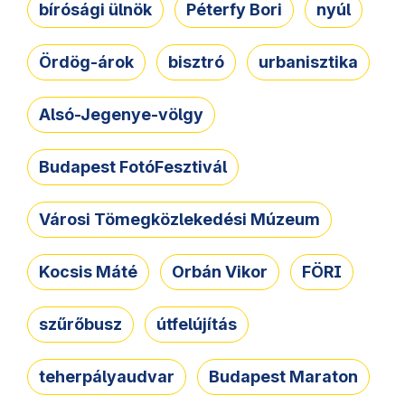
bírósági ülnök
Péterfy Bori
nyúl
Ördög-árok
bisztró
urbanisztika
Alsó-Jegenye-völgy
Budapest FotóFesztivál
Városi Tömegközlekedési Múzeum
Kocsis Máté
Orbán Vikor
FÖRI
szűrőbusz
útfelújítás
teherpályaudvar
Budapest Maraton