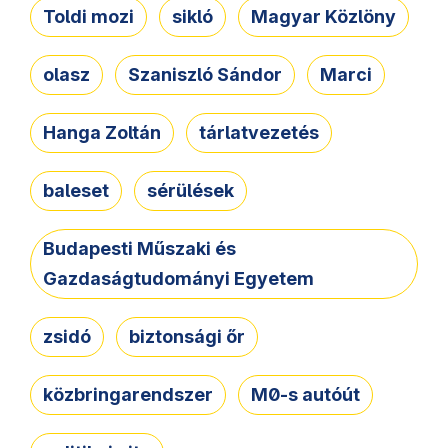
Toldi mozi
sikló
Magyar Közlöny
olasz
Szaniszló Sándor
Marci
Hanga Zoltán
tárlatvezetés
baleset
sérülések
Budapesti Műszaki és
Gazdaságtudományi Egyetem
zsidó
biztonsági őr
közbringarendszer
M0-s autóút