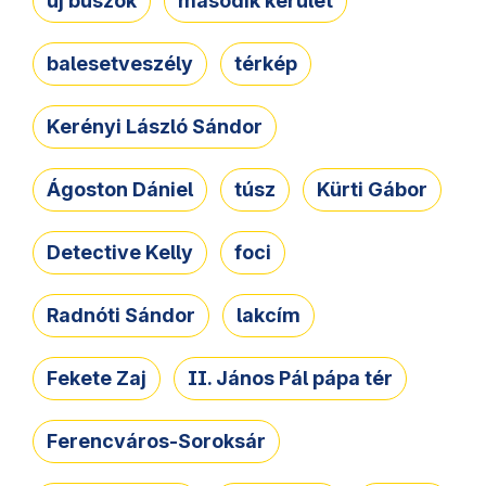
új buszok
második kerület
balesetveszély
térkép
Kerényi László Sándor
Ágoston Dániel
túsz
Kürti Gábor
Detective Kelly
foci
Radnóti Sándor
lakcím
Fekete Zaj
II. János Pál pápa tér
Ferencváros-Soroksár