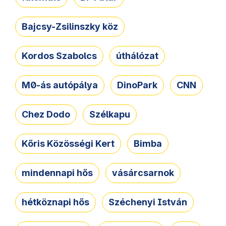
Bajcsy-Zsilinszky köz
Kordos Szabolcs
úthálózat
M0-ás autópálya
DinoPark
CNN
Chez Dodo
Szélkapu
Kőris Közösségi Kert
Bimba
mindennapi hős
vásárcsarnok
hétköznapi hős
Széchenyi István