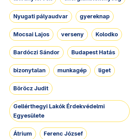
Nyugati pályaudvar
gyereknap
Mocsai Lajos
verseny
Kolodko
Bardóczi Sándor
Budapest Hatás
bizonytalan
munkagép
liget
Böröcz Judit
Gellérthegyi Lakók Érdekvédelmi
Egyesülete
Átrium
Ferenc József