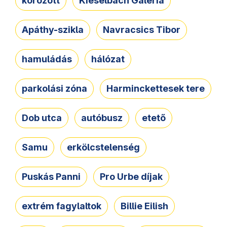
körözött
Kieselbach Galéria
Apáthy-szikla
Navracsics Tibor
hamuládás
hálózat
parkolási zóna
Harminckettesek tere
Dob utca
autóbusz
etető
Samu
erkölcstelenség
Puskás Panni
Pro Urbe díjak
extrém fagylaltok
Billie Eilish