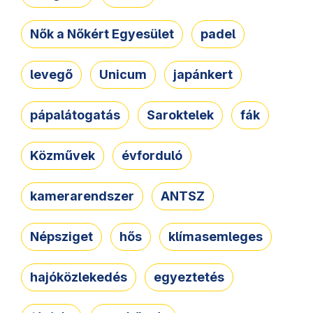
Nők a Nőkért Egyesület
padel
levegő
Unicum
japánkert
pápalátogatás
Saroktelek
fák
Közművek
évforduló
kamerarendszer
ANTSZ
Népsziget
hős
klímasemleges
hajóközlekedés
egyeztetés