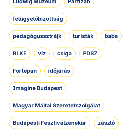
Ludwig Múzeum
Partizán
felügyelőbizottság
pedagógussztrájk
turisták
baba
BLKE
víz
csiga
PDSZ
Fortepan
időjárás
Imagine Budapest
Magyar Máltai Szeretetszolgálat
Budapesti Fesztiválzenekar
zászló