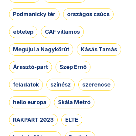
Podmanicky tér
országos csúcs
ebtelep
CAF villamos
Megújul a Nagykörút
Kásás Tamás
Árasztó-part
Szép Ernő
feladatok
színész
szerencse
hello europa
Skála Metró
RAKPART 2023
ELTE