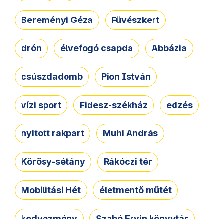
Bereményi Géza
Füvészkert
drón
élvefogó csapda
Abbázia
csúszdadomb
Pion István
vízi sport
Fidesz-székház
edzés
nyitott rakpart
Muhi András
Kőrösy-sétány
Rákóczi tér
Mobilitási Hét
életmentő műtét
kedvezmény
Szabó Ervin könyvtár