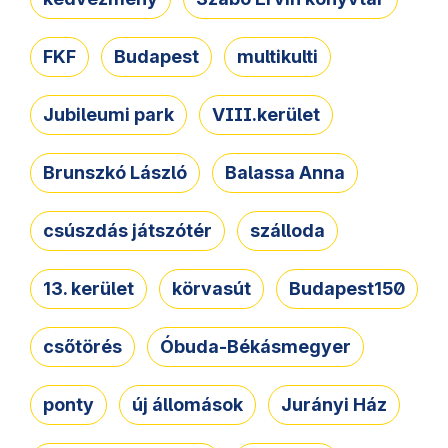
FKF
Budapest
multikulti
Jubileumi park
VIII.kerület
Brunszkó László
Balassa Anna
csúszdás játszótér
szálloda
13. kerület
körvasút
Budapest150
csőtörés
Óbuda-Békásmegyer
ponty
új állomások
Jurányi Ház