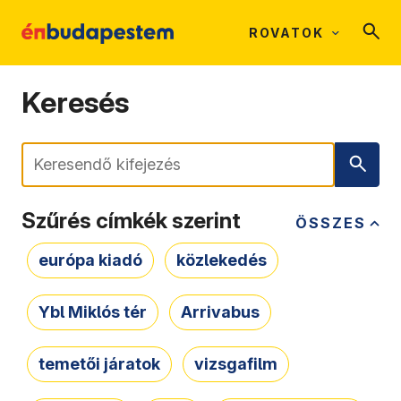
ROVATOK
Keresés
Keresés
Szűrés címkék szerint
ÖSSZES
európa kiadó
közlekedés
Ybl Miklós tér
Arrivabus
temetői járatok
vizsgafilm