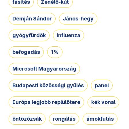
fásítés
Zenélő-kút
Demján Sándor
János-hegy
gyógyfürdők
influenza
befogadás
1%
Microsoft Magyarország
Budapesti közösségi gyűlés
panel
Európa legjobb replülőtere
kék vonal
öntözőzsák
rongálás
ámokfutás