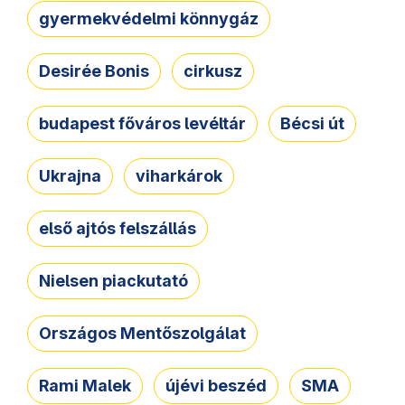
gyermekvédelmi könnygáz
Desirée Bonis
cirkusz
budapest főváros levéltár
Bécsi út
Ukrajna
viharkárok
első ajtós felszállás
Nielsen piackutató
Országos Mentőszolgálat
Rami Malek
újévi beszéd
SMA