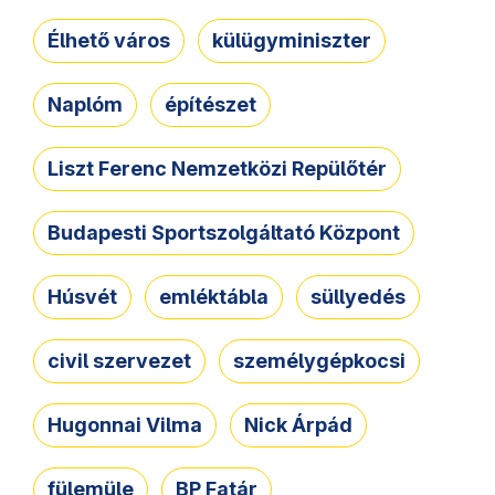
Élhető város
külügyminiszter
Naplóm
építészet
Liszt Ferenc Nemzetközi Repülőtér
Budapesti Sportszolgáltató Központ
Húsvét
emléktábla
süllyedés
civil szervezet
személygépkocsi
Hugonnai Vilma
Nick Árpád
fülemüle
BP Fatár