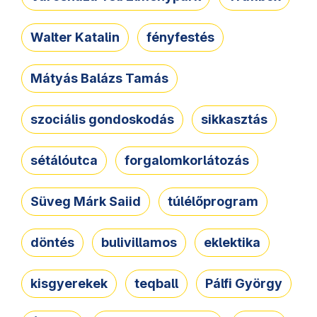
Walter Katalin
fényfestés
Mátyás Balázs Tamás
szociális gondoskodás
sikkasztás
sétálóutca
forgalomkorlátozás
Süveg Márk Saiid
túlélőprogram
döntés
bulivillamos
eklektika
kisgyerekek
teqball
Pálfi György