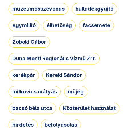
múzeumösszevonás
hulladékgyűjtő
egymillió
élhetőség
facsemete
Zoboki Gábor
Duna Menti Regionális Vízmű Zrt.
kerékpár
Kereki Sándor
milkovics mátyás
műjég
bacsó béla utca
Közterület használat
hirdetés
befolyásolás