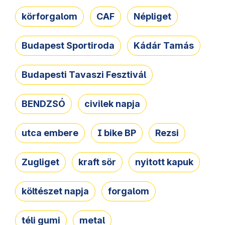
körforgalom
CAF
Népliget
Budapest Sportiroda
Kádár Tamás
Budapesti Tavaszi Fesztivál
BENDZSÓ
civilek napja
utca embere
I bike BP
Rezsi
Zugliget
kraft sör
nyitott kapuk
költészet napja
forgalom
téli gumi
metal