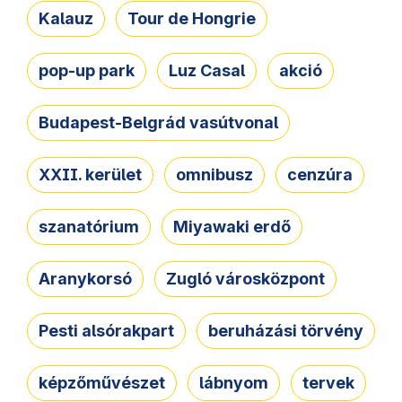
Kalauz
Tour de Hongrie
pop-up park
Luz Casal
akció
Budapest-Belgrád vasútvonal
XXII. kerület
omnibusz
cenzúra
szanatórium
Miyawaki erdő
Aranykorsó
Zugló városközpont
Pesti alsórakpart
beruházási törvény
képzőművészet
lábnyom
tervek