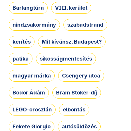
Barlangtúra
VIII. kerület
nindzsakormány
szabadstrand
kerítés
Mit kívánsz, Budapest?
patika
síkosságmentesítés
magyar márka
Csengery utca
Bodor Ádám
Bram Stoker-díj
LEGO-oroszlán
elbontás
Fekete Giorgio
autósüldözés