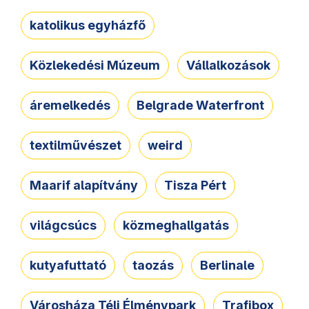
katolikus egyházfő
Közlekedési Múzeum
Vállalkozások
áremelkedés
Belgrade Waterfront
textilművészet
weird
Maarif alapítvány
Tisza Pért
világcsúcs
közmeghallgatás
kutyafuttató
taozás
Berlinale
Városháza Téli Élménypark
Trafibox