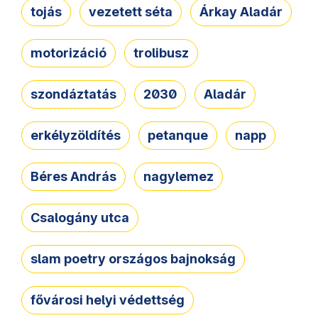
tojás
vezetett séta
Árkay Aladár
motorizáció
trolibusz
szondáztatás
2030
Aladár
erkélyzöldítés
petanque
napp
Béres András
nagylemez
Csalogány utca
slam poetry országos bajnokság
fővárosi helyi védettség