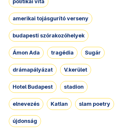
politikai vita
amerikai tojásgurító verseny
budapesti szórakozóhelyek
Ámon Ada
tragédia
Sugár
drámapályázat
V.kerület
Hotel Budapest
stadion
elnevezés
Katlan
slam poetry
újdonság