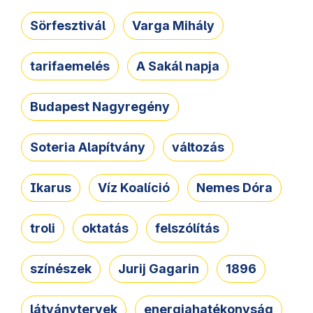
Sörfesztivál
Varga Mihály
tarifaemelés
A Sakál napja
Budapest Nagyregény
Soteria Alapítvány
változás
Ikarus
Víz Koalíció
Nemes Dóra
troli
oktatás
felszólítás
színészek
Jurij Gagarin
1896
látványtervek
energiahatékonyság