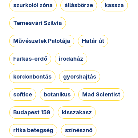
szurkolói zóna
állásbörze
kassza
Temesvári Szilvia
Művészetek Palotája
Határ út
Farkas-erdő
irodaház
kordonbontás
gyorshajtás
softice
botanikus
Mad Scientist
Budapest 150
kisszakasz
ritka betegség
színésznő