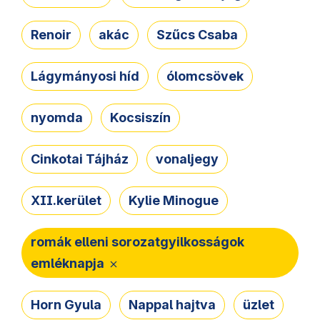
Renoir
akác
Szűcs Csaba
Lágymányosi híd
ólomcsövek
nyomda
Kocsiszín
Cinkotai Tájház
vonaljegy
XII.kerület
Kylie Minogue
romák elleni sorozatgyilkosságok
emléknapja
Horn Gyula
Nappal hajtva
üzlet