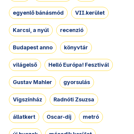
egyenlő bánásmód
VII.kerület
Karcsi, a nyúl
recenzió
Budapest anno
könyvtár
világelső
Helló Európa! Fesztivál
Gustav Mahler
gyorsulás
Vígszínház
Radnóti Zsuzsa
állatkert
Oscar-díj
metró