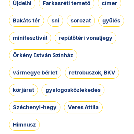
Újdelhi
Farkasréti temető
címer
Bakáts tér
sni
sorozat
gyűlés
minifesztivál
repülőtéri vonaljegy
Örkény István Színház
vármegye bérlet
retrobuszok, BKV
körjárat
gyalogosközlekedés
Széchenyi-hegy
Veres Attila
Himnusz