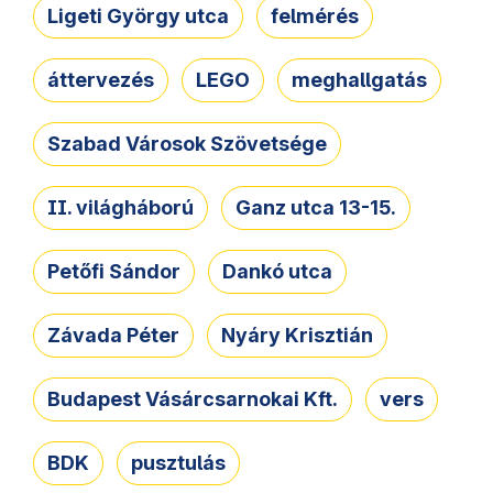
Ligeti György utca
felmérés
áttervezés
LEGO
meghallgatás
Szabad Városok Szövetsége
II. világháború
Ganz utca 13-15.
Petőfi Sándor
Dankó utca
Závada Péter
Nyáry Krisztián
Budapest Vásárcsarnokai Kft.
vers
BDK
pusztulás