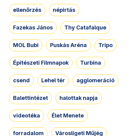
ellenőrzés
népirtás
Fazekas János
Thy Catafalque
MOL Bubi
Puskás Aréna
Tripo
Építészeti Filmnapok
Turbina
csend
Lehel tér
agglomeráció
Balettintézet
halottak napja
videotéka
Élet Menete
forradalom
Városligeti Műjég