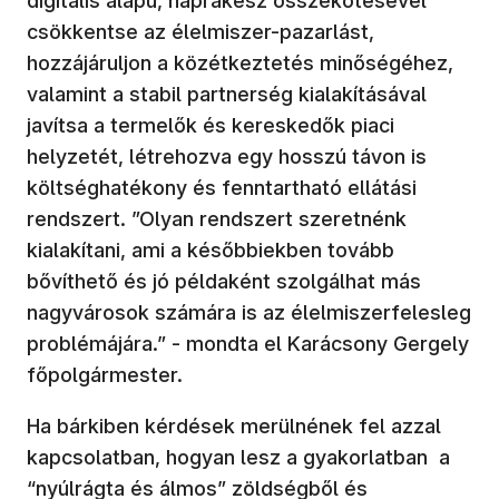
digitális alapú, naprakész összekötésével
csökkentse az élelmiszer-pazarlást,
hozzájáruljon a közétkeztetés minőségéhez,
valamint a stabil partnerség kialakításával
javítsa a termelők és kereskedők piaci
helyzetét, létrehozva egy hosszú távon is
költséghatékony és fenntartható ellátási
rendszert. ”Olyan rendszert szeretnénk
kialakítani, ami a későbbiekben tovább
bővíthető és jó példaként szolgálhat más
nagyvárosok számára is az élelmiszerfelesleg
problémájára.” - mondta el Karácsony Gergely
főpolgármester.
Ha bárkiben kérdések merülnének fel azzal
kapcsolatban, hogyan lesz a gyakorlatban a
“nyúlrágta és álmos” zöldségből és