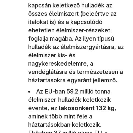
kapcsán keletkező hulladék az
összes élelmiszert (beleértve az
italokat is) és a kapcsolódó
ehetetlen élelmiszer-részeket
foglalja magába. Az ilyen típusú
hulladék az élelmiszergyártásra, az
élelmiszer kis- és
nagykereskedelemre, a
vendéglátásra és természetesen a
háztartásokra egyaránt jellemző.
Az EU-ban 59.2 millió tonna
élelmiszer-hulladék keletkezik
évente, ez
lakosonként 132 kg
,
aminek több mint fele a
háztartásokban keletkezik.
Eközben 37 millió olyan EU-s