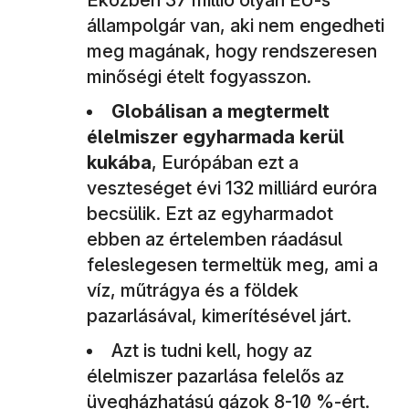
állampolgár van, aki nem engedheti
meg magának, hogy rendszeresen
minőségi ételt fogyasszon.
Globálisan a megtermelt
élelmiszer egyharmada kerül
kukába
, Európában ezt a
veszteséget évi 132 milliárd euróra
becsülik. Ezt az egyharmadot
ebben az értelemben ráadásul
feleslegesen termeltük meg, ami a
víz, műtrágya és a földek
pazarlásával, kimerítésével járt.
Azt is tudni kell, hogy az
élelmiszer pazarlása felelős az
üvegházhatású gázok 8-10 %-ért.