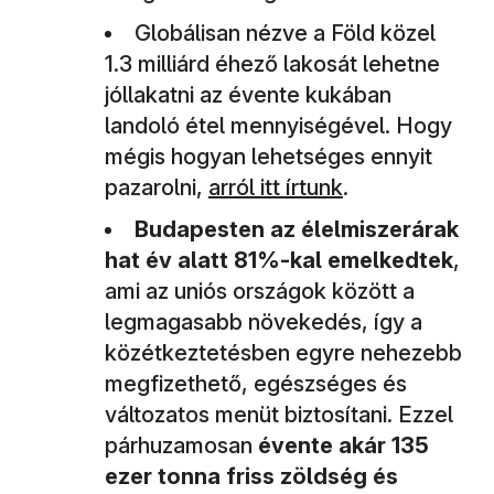
Globálisan nézve a Föld közel
1.3 milliárd éhező lakosát lehetne
jóllakatni az évente kukában
landoló étel mennyiségével. Hogy
mégis hogyan lehetséges ennyit
pazarolni,
arról itt írtunk
.
Budapesten az élelmiszerárak
hat év alatt 81%-kal emelkedtek
,
ami az uniós országok között a
legmagasabb növekedés, így a
közétkeztetésben egyre nehezebb
megfizethető, egészséges és
változatos menüt biztosítani. Ezzel
párhuzamosan
évente akár 135
ezer tonna friss zöldség és