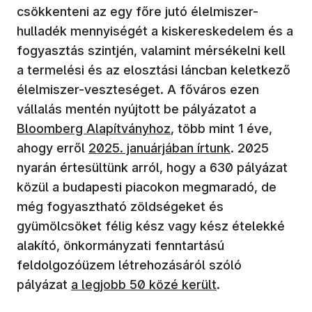
csökkenteni az egy főre jutó élelmiszer-
hulladék mennyiségét a kiskereskedelem és a
fogyasztás szintjén, valamint mérsékelni kell
a termelési és az elosztási láncban keletkező
élelmiszer-veszteséget. A főváros ezen
(új ablak
vállalás mentén nyújtott be pályázatot a
Bloomberg Alapítványhoz
, több mint 1 éve,
ahogy erről
2025. januárjában írtunk
. 2025
nyarán értesültünk arról, hogy a 630 pályázat
közül a budapesti piacokon megmaradó, de
még fogyasztható zöldségeket és
gyümölcsöket félig kész vagy kész ételekké
alakító, önkormányzati fenntartású
feldolgozóüzem létrehozásáról szóló
pályázat
a legjobb 50 közé került
.