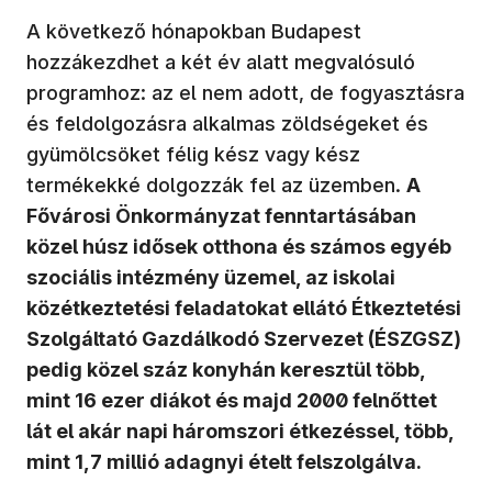
A következő hónapokban Budapest
hozzákezdhet a két év alatt megvalósuló
programhoz: az el nem adott, de fogyasztásra
és feldolgozásra alkalmas zöldségeket és
gyümölcsöket félig kész vagy kész
termékekké dolgozzák fel az üzemben.
A
Fővárosi Önkormányzat fenntartásában
közel húsz idősek otthona és számos egyéb
szociális intézmény üzemel, az iskolai
közétkeztetési feladatokat ellátó Étkeztetési
Szolgáltató Gazdálkodó Szervezet (ÉSZGSZ)
pedig közel száz konyhán keresztül több,
mint 16 ezer diákot és majd 2000 felnőttet
lát el akár napi háromszori étkezéssel, több,
mint 1,7 millió adagnyi ételt felszolgálva.