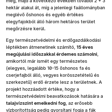
meg, majd a következő években további 2 + 3
hektár alakul át, míg a jelenlegi faállományban
meglévő őshonos és egyéb értékes
elegyfajokból álló három hektáros terület
megőrzésre kerül.
Egy természetvédelmi és erdőgazdálkodási
léptékben átmenetinek számító,
15 éves
megújulási időszakkal érdemes számolni
,
amikortól már ismét egy természetes
(elegyes, legalább 10-15 őshonos fa és
cserjefajból álló, vegyes korösszetételű és
szerkezetű) erdő érzete lesz a területnek. A
projekt hozzáadott értéke, hogy a
természetvédelmi beavatkozások hatására a
talajvízszint emelkedni fog
, az erősebb
vízborítottság pedig gyorsítani fogja a fák