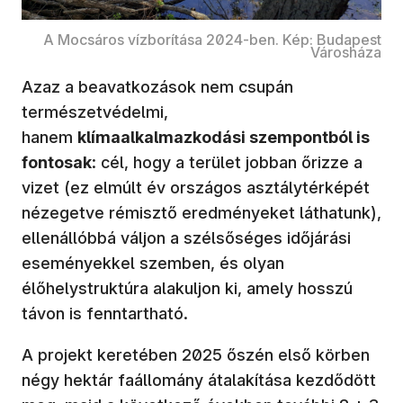
A Mocsáros vízborítása 2024-ben. Kép: Budapest
Városháza
Azaz a beavatkozások nem csupán
természetvédelmi,
hanem
klímaalkalmazkodási szempontból is
fontosak
: cél, hogy a terület jobban őrizze a
vizet (ez elmúlt év országos asztálytérképét
nézegetve rémisztő eredményeket láthatunk),
ellenállóbbá váljon a szélsőséges időjárási
eseményekkel szemben, és olyan
élőhelystruktúra alakuljon ki, amely hosszú
távon is fenntartható.
A projekt keretében 2025 őszén első körben
négy hektár faállomány átalakítása kezdődött