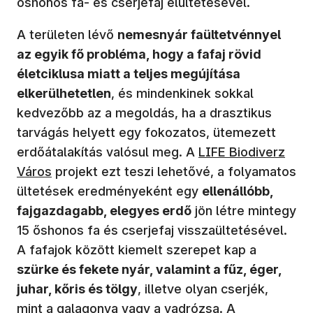
őshonos fa- és cserjefaj elültetésével.
A területen lévő
nemesnyár faültetvénnyel
az egyik fő probléma, hogy a fafaj rövid
életciklusa miatt a teljes megújítása
elkerülhetetlen
, és mindenkinek sokkal
kedvezőbb az a megoldás, ha a drasztikus
tarvágás helyett egy fokozatos, ütemezett
(új ablakban nyílik
erdőátalakítás valósul meg. A
LIFE Biodiverz
Város
projekt ezt teszi lehetővé, a folyamatos
ültetések eredményeként egy
ellenállóbb,
fajgazdagabb, elegyes erdő
jön létre mintegy
15 őshonos fa és cserjefaj visszaültetésével.
A fafajok között kiemelt szerepet kap a
szürke és fekete nyár, valamint a fűz, éger,
juhar, kőris és tölgy
, illetve olyan cserjék,
mint a galagonya vagy a vadrózsa. A