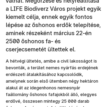
válhat. Megőrzése és helyreállítása
a LIFE Biodiverz Város projekt egyik
kiemelt célja, ennek egyik fontos
lépése az őshonos erdők telepítése,
aminek részeként március 22-én
2500 őshonos fa- és
cserjecsemetét ültettek el.
A hétvégi ültetés, amibe a civil lakosságot is
bevonták, a terület nemes nyárfás erdejének
erdészeti átalakításához kapcsolódik,
amelynek során első ütemben négy hektáron
alakul át az idegenhonos nemesnyár
faállomány őshonos fafajokból álló, elegyes
erdővé, összesen mintegy 25 000 darab