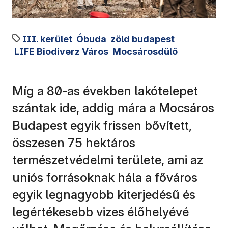
III. kerület
Óbuda
zöld budapest
LIFE Biodiverz Város
Mocsárosdűlő
Míg a 80-as években lakótelepet
szántak ide, addig mára a Mocsáros
Budapest egyik frissen bővített,
összesen 75 hektáros
természetvédelmi területe, ami az
uniós forrásoknak hála a főváros
egyik legnagyobb kiterjedésű és
legértékesebb vizes élőhelyévé