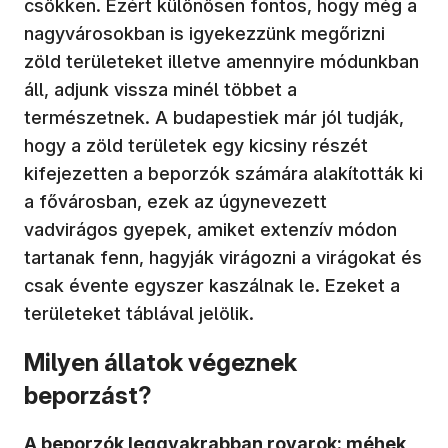
csökken. Ezért különösen fontos, hogy még a
nagyvárosokban is igyekezzünk megőrizni
zöld területeket illetve amennyire módunkban
áll, adjunk vissza minél többet a
természetnek. A budapestiek már jól tudják,
hogy a zöld területek egy kicsiny részét
kifejezetten a beporzók számára alakították ki
a fővárosban, ezek az úgynevezett
vadvirágos gyepek, amiket extenzív módon
tartanak fenn, hagyják virágozni a virágokat és
csak évente egyszer kaszálnak le. Ezeket a
területeket táblával jelölik.
Milyen állatok végeznek
beporzást?
A beporzók leggyakrabban rovarok: méhek,