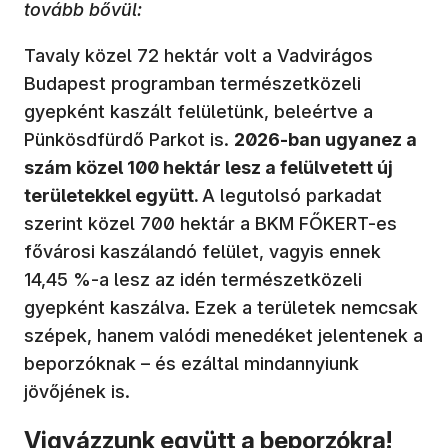
tovább bővül:
Tavaly közel 72 hektár volt a Vadvirágos
Budapest programban természetközeli
gyepként kaszált felületünk, beleértve a
Pünkösdfürdő Parkot is.
2026-ban ugyanez a
szám közel 100 hektár lesz a felülvetett új
területekkel együtt.
A legutolsó parkadat
szerint közel 700 hektár a BKM FŐKERT-es
fővárosi kaszálandó felület, vagyis ennek
14,45 %-a lesz az idén természetközeli
gyepként kaszálva. Ezek a területek nemcsak
szépek, hanem valódi menedéket jelentenek a
beporzóknak – és ezáltal mindannyiunk
jövőjének is.
Vigyázzunk együtt a beporzókra!