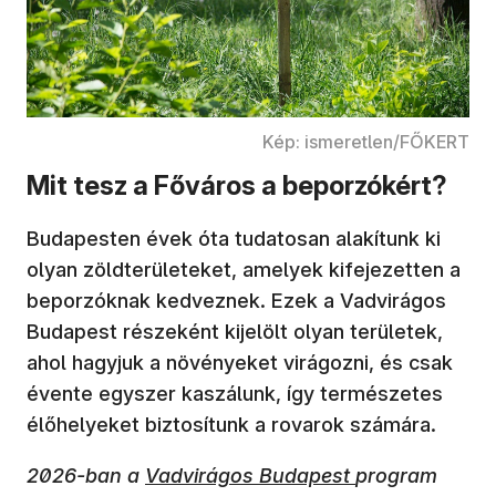
Kép: ismeretlen/FŐKERT
Mit tesz a Főváros a beporzókért?
Budapesten évek óta tudatosan alakítunk ki
olyan zöldterületeket, amelyek kifejezetten a
beporzóknak kedveznek. Ezek a Vadvirágos
Budapest részeként kijelölt olyan területek,
ahol hagyjuk a növényeket virágozni, és csak
évente egyszer kaszálunk, így természetes
élőhelyeket biztosítunk a rovarok számára.
2026-ban a
Vadvirágos Budapest
program