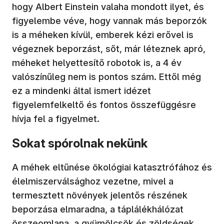
hogy Albert Einstein valaha mondott ilyet, és
figyelembe véve, hogy vannak más beporzók
is a méheken kívül, emberek kézi erővel is
végeznek beporzást, sőt, már léteznek apró,
méheket helyettesítő robotok is, a 4 év
valószínűleg nem is pontos szám. Ettől még
ez a mindenki által ismert idézet
figyelemfelkeltő és fontos összefüggésre
hívja fel a figyelmet.
Sokat spórolnak nekünk
A méhek eltűnése ökológiai katasztrófához és
élelmiszerválsághoz vezetne, mivel a
termesztett növények jelentős részének
beporzása elmaradna, a táplálékhálózat
összeomlana, a gyümölcsök és zöldségek