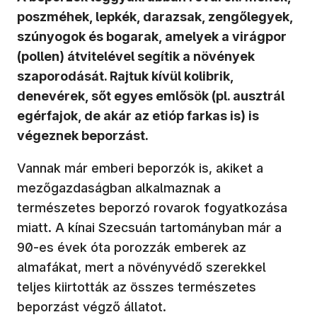
poszméhek, lepkék, darazsak, zengőlegyek,
szúnyogok és bogarak, amelyek a virágpor
(pollen) átvitelével segítik a növények
szaporodását. Rajtuk kívül kolibrik,
denevérek, sőt egyes emlősök (pl. ausztrál
egérfajok, de akár az etióp farkas is) is
végeznek beporzást.
Vannak már emberi beporzók is, akiket a
mezőgazdaságban alkalmaznak a
természetes beporzó rovarok fogyatkozása
miatt. A kínai Szecsuán tartományban már a
90-es évek óta porozzák emberek az
almafákat, mert a növényvédő szerekkel
teljes kiirtották az összes természetes
beporzást végző állatot.