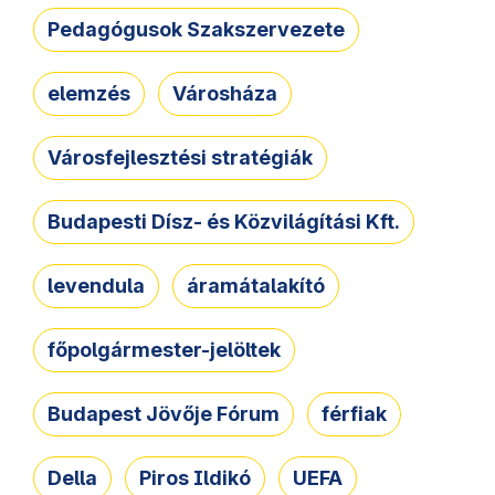
Pedagógusok Szakszervezete
elemzés
Városháza
Városfejlesztési stratégiák
Budapesti Dísz- és Közvilágítási Kft.
levendula
áramátalakító
főpolgármester-jelöltek
Budapest Jövője Fórum
férfiak
Della
Piros Ildikó
UEFA