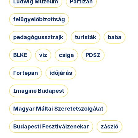
Ludwig Múzeum
Partizán
felügyelőbizottság
pedagógussztrájk
turisták
baba
BLKE
víz
csiga
PDSZ
Fortepan
időjárás
Imagine Budapest
Magyar Máltai Szeretetszolgálat
Budapesti Fesztiválzenekar
zászló