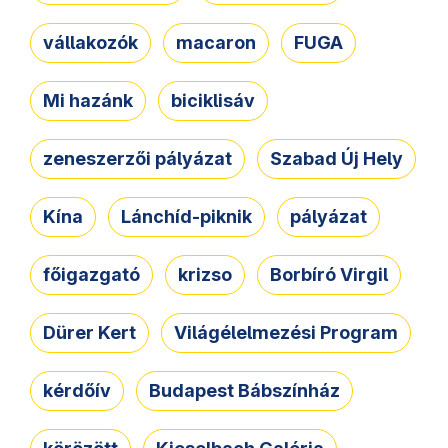
vállakozók
macaron
FUGA
Mi hazánk
biciklisáv
zeneszerzői pályázat
Szabad Új Hely
Kína
Lánchíd-piknik
pályázat
főigazgató
krizso
Borbíró Virgil
Dürer Kert
Világélelmezési Program
kérdőív
Budapest Bábszínház