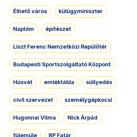
Élhető város
külügyminiszter
Naplóm
építészet
Liszt Ferenc Nemzetközi Repülőtér
Budapesti Sportszolgáltató Központ
Húsvét
emléktábla
süllyedés
civil szervezet
személygépkocsi
Hugonnai Vilma
Nick Árpád
fülemüle
BP Fatár