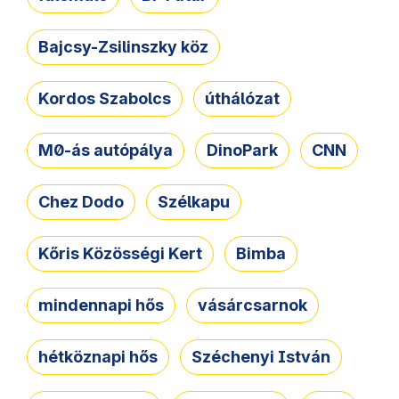
Bajcsy-Zsilinszky köz
Kordos Szabolcs
úthálózat
M0-ás autópálya
DinoPark
CNN
Chez Dodo
Szélkapu
Kőris Közösségi Kert
Bimba
mindennapi hős
vásárcsarnok
hétköznapi hős
Széchenyi István