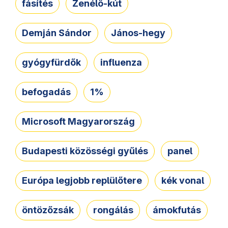
fásítés
Zenélő-kút
Demján Sándor
János-hegy
gyógyfürdők
influenza
befogadás
1%
Microsoft Magyarország
Budapesti közösségi gyűlés
panel
Európa legjobb replülőtere
kék vonal
öntözőzsák
rongálás
ámokfutás