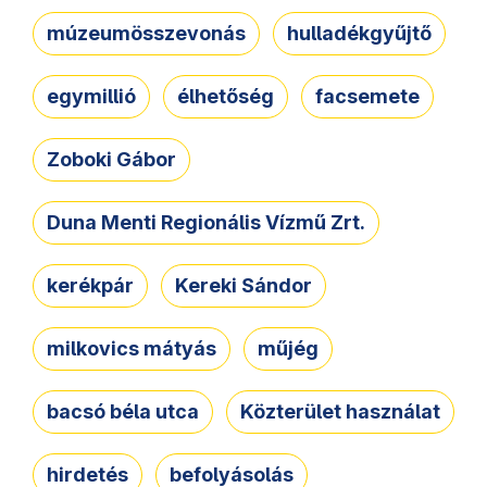
múzeumösszevonás
hulladékgyűjtő
egymillió
élhetőség
facsemete
Zoboki Gábor
Duna Menti Regionális Vízmű Zrt.
kerékpár
Kereki Sándor
milkovics mátyás
műjég
bacsó béla utca
Közterület használat
hirdetés
befolyásolás