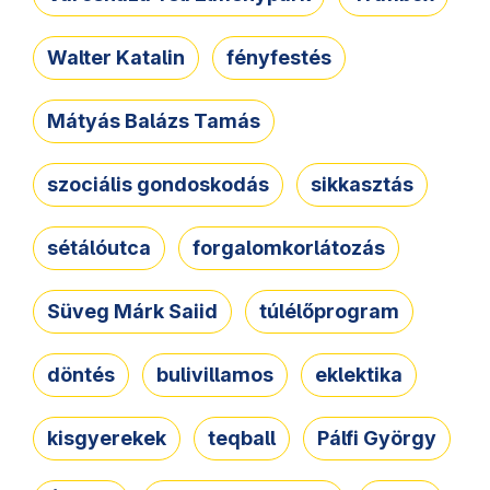
Walter Katalin
fényfestés
Mátyás Balázs Tamás
szociális gondoskodás
sikkasztás
sétálóutca
forgalomkorlátozás
Süveg Márk Saiid
túlélőprogram
döntés
bulivillamos
eklektika
kisgyerekek
teqball
Pálfi György