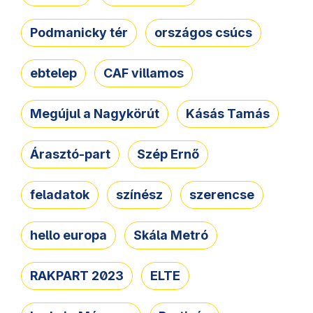
Podmanicky tér
országos csúcs
ebtelep
CAF villamos
Megújul a Nagykörút
Kásás Tamás
Árasztó-part
Szép Ernő
feladatok
színész
szerencse
hello europa
Skála Metró
RAKPART 2023
ELTE