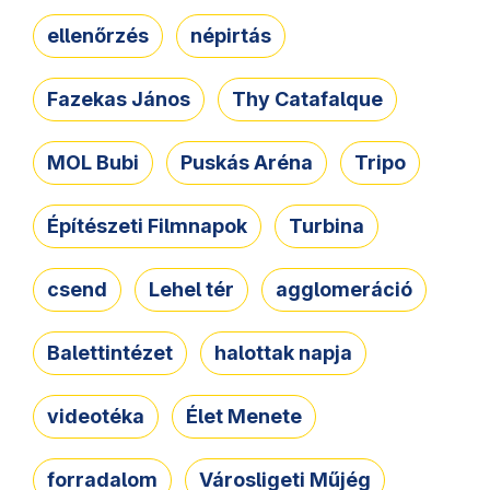
ellenőrzés
népirtás
Fazekas János
Thy Catafalque
MOL Bubi
Puskás Aréna
Tripo
Építészeti Filmnapok
Turbina
csend
Lehel tér
agglomeráció
Balettintézet
halottak napja
videotéka
Élet Menete
forradalom
Városligeti Műjég