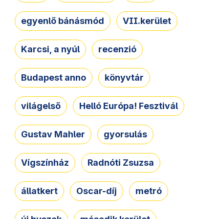
egyenlő bánásmód
VII.kerület
Karcsi, a nyúl
recenzió
Budapest anno
könyvtár
világelső
Helló Európa! Fesztivál
Gustav Mahler
gyorsulás
Vígszínház
Radnóti Zsuzsa
állatkert
Oscar-díj
metró