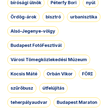
bírósági ülnök
Péterfy Bori
nyúl
Ördög-árok
bisztró
urbanisztika
Alsó-Jegenye-völgy
Budapest FotóFesztivál
Városi Tömegközlekedési Múzeum
Kocsis Máté
Orbán Vikor
FÖRI
szűrőbusz
útfelújítás
teherpályaudvar
Budapest Maraton