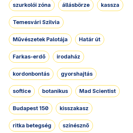
szurkolói zóna
állásbörze
kassza
Temesvári Szilvia
Művészetek Palotája
Határ út
Farkas-erdő
irodaház
kordonbontás
gyorshajtás
softice
botanikus
Mad Scientist
Budapest 150
kisszakasz
ritka betegség
színésznő