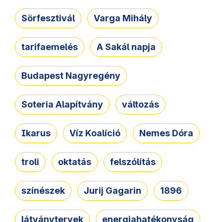
Sörfesztivál
Varga Mihály
tarifaemelés
A Sakál napja
Budapest Nagyregény
Soteria Alapítvány
változás
Ikarus
Víz Koalíció
Nemes Dóra
troli
oktatás
felszólítás
színészek
Jurij Gagarin
1896
látványtervek
energiahatékonyság