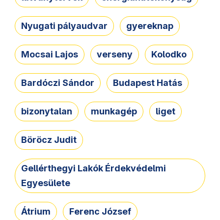
Nyugati pályaudvar
gyereknap
Mocsai Lajos
verseny
Kolodko
Bardóczi Sándor
Budapest Hatás
bizonytalan
munkagép
liget
Böröcz Judit
Gellérthegyi Lakók Érdekvédelmi
Egyesülete
Átrium
Ferenc József