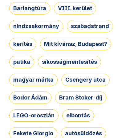
Barlangtúra
VIII. kerület
nindzsakormány
szabadstrand
kerítés
Mit kívánsz, Budapest?
patika
síkosságmentesítés
magyar márka
Csengery utca
Bodor Ádám
Bram Stoker-díj
LEGO-oroszlán
elbontás
Fekete Giorgio
autósüldözés