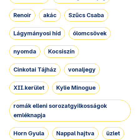
Renoir
akác
Szűcs Csaba
Lágymányosi híd
ólomcsövek
nyomda
Kocsiszín
Cinkotai Tájház
vonaljegy
XII.kerület
Kylie Minogue
romák elleni sorozatgyilkosságok
emléknapja
Horn Gyula
Nappal hajtva
üzlet