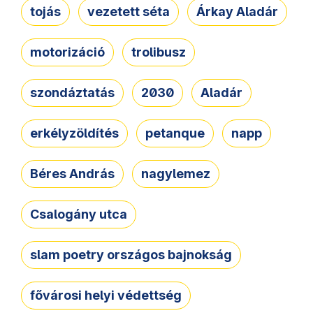
tojás
vezetett séta
Árkay Aladár
motorizáció
trolibusz
szondáztatás
2030
Aladár
erkélyzöldítés
petanque
napp
Béres András
nagylemez
Csalogány utca
slam poetry országos bajnokság
fővárosi helyi védettség