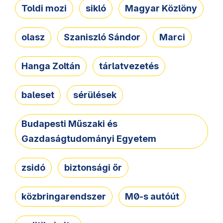
Toldi mozi
sikló
Magyar Közlöny
olasz
Szaniszló Sándor
Marci
Hanga Zoltán
tárlatvezetés
baleset
sérülések
Budapesti Műszaki és
Gazdaságtudományi Egyetem
zsidó
biztonsági őr
közbringarendszer
M0-s autóút