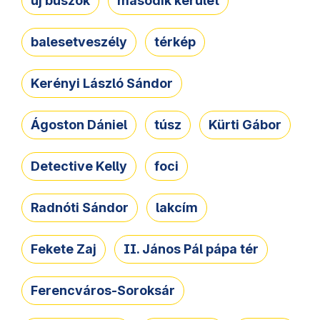
új buszok
második kerület
balesetveszély
térkép
Kerényi László Sándor
Ágoston Dániel
túsz
Kürti Gábor
Detective Kelly
foci
Radnóti Sándor
lakcím
Fekete Zaj
II. János Pál pápa tér
Ferencváros-Soroksár