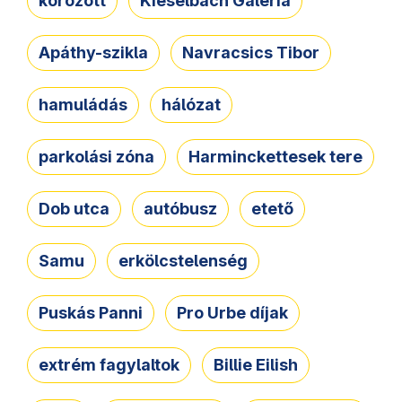
körözött
Kieselbach Galéria
Apáthy-szikla
Navracsics Tibor
hamuládás
hálózat
parkolási zóna
Harminckettesek tere
Dob utca
autóbusz
etető
Samu
erkölcstelenség
Puskás Panni
Pro Urbe díjak
extrém fagylaltok
Billie Eilish