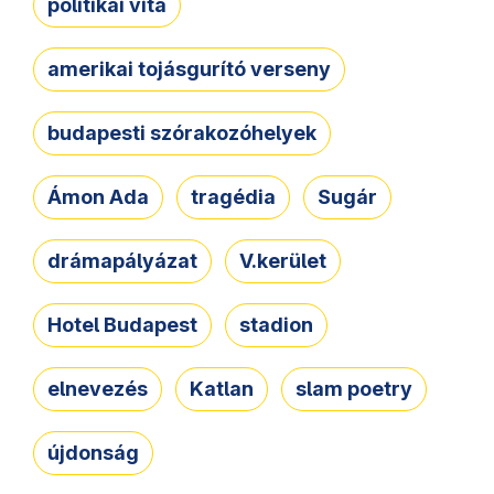
politikai vita
amerikai tojásgurító verseny
budapesti szórakozóhelyek
Ámon Ada
tragédia
Sugár
drámapályázat
V.kerület
Hotel Budapest
stadion
elnevezés
Katlan
slam poetry
újdonság