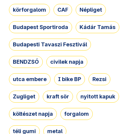
körforgalom
CAF
Népliget
Budapest Sportiroda
Kádár Tamás
Budapesti Tavaszi Fesztivál
BENDZSÓ
civilek napja
utca embere
I bike BP
Rezsi
Zugliget
kraft sör
nyitott kapuk
költészet napja
forgalom
téli gumi
metal