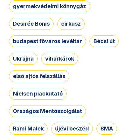
gyermekvédelmi könnygáz
Desirée Bonis
cirkusz
budapest főváros levéltár
Bécsi út
Ukrajna
viharkárok
első ajtós felszállás
Nielsen piackutató
Országos Mentőszolgálat
Rami Malek
újévi beszéd
SMA