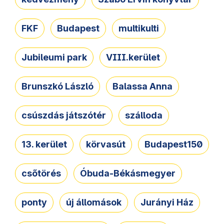
FKF
Budapest
multikulti
Jubileumi park
VIII.kerület
Brunszkó László
Balassa Anna
csúszdás játszótér
szálloda
13. kerület
körvasút
Budapest150
csőtörés
Óbuda-Békásmegyer
ponty
új állomások
Jurányi Ház