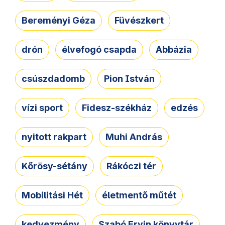
Bereményi Géza
Füvészkert
drón
élvefogó csapda
Abbázia
csúszdadomb
Pion István
vízi sport
Fidesz-székház
edzés
nyitott rakpart
Muhi András
Kőrösy-sétány
Rákóczi tér
Mobilitási Hét
életmentő műtét
kedvezmény
Szabó Ervin könyvtár