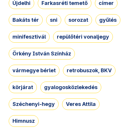
Újdelhi
Farkasréti temető
címer
Bakáts tér
sni
sorozat
gyűlés
minifesztivál
repülőtéri vonaljegy
Örkény István Színház
vármegye bérlet
retrobuszok, BKV
körjárat
gyalogosközlekedés
Széchenyi-hegy
Veres Attila
Himnusz