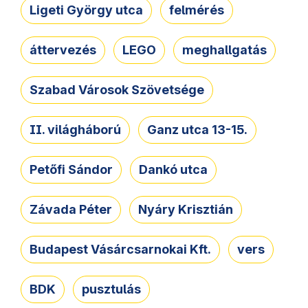
Ligeti György utca
felmérés
áttervezés
LEGO
meghallgatás
Szabad Városok Szövetsége
II. világháború
Ganz utca 13-15.
Petőfi Sándor
Dankó utca
Závada Péter
Nyáry Krisztián
Budapest Vásárcsarnokai Kft.
vers
BDK
pusztulás