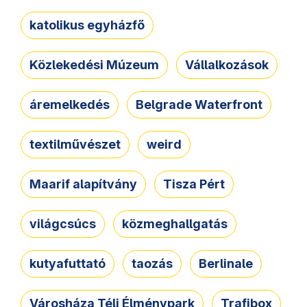
katolikus egyházfő
Közlekedési Múzeum
Vállalkozások
áremelkedés
Belgrade Waterfront
textilművészet
weird
Maarif alapítvány
Tisza Pért
világcsúcs
közmeghallgatás
kutyafuttató
taozás
Berlinale
Városháza Téli Élménypark
Trafibox