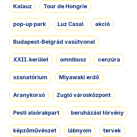
Kalauz
Tour de Hongrie
pop-up park
Luz Casal
akció
Budapest-Belgrád vasútvonal
XXII. kerület
omnibusz
cenzúra
szanatórium
Miyawaki erdő
Aranykorsó
Zugló városközpont
Pesti alsórakpart
beruházási törvény
képzőművészet
lábnyom
tervek