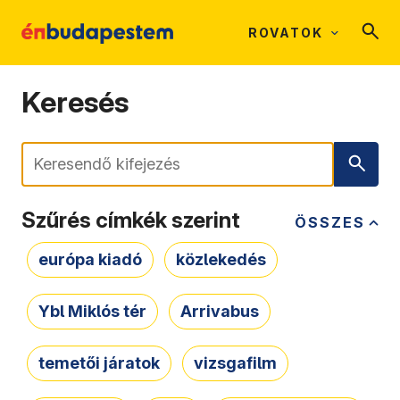
ROVATOK
Keresés
Keresés
Szűrés címkék szerint
ÖSSZES
európa kiadó
közlekedés
Ybl Miklós tér
Arrivabus
temetői járatok
vizsgafilm