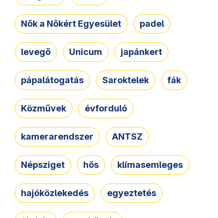
Nők a Nőkért Egyesület
padel
levegő
Unicum
japánkert
pápalátogatás
Saroktelek
fák
Közművek
évforduló
kamerarendszer
ANTSZ
Népsziget
hős
klímasemleges
hajóközlekedés
egyeztetés