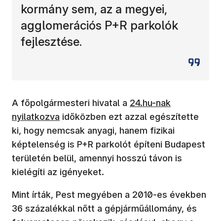
kormány sem, az a megyei,
agglomerációs P+R parkolók
fejlesztése.
(új ablakban nyílik me
A főpolgármesteri hivatal a
24.hu-nak
nyilatkozva
időközben ezt azzal egészítette
ki, hogy nemcsak anyagi, hanem fizikai
képtelenség is P+R parkolót építeni Budapest
területén belül, amennyi hosszú távon is
kielégíti az igényeket.
Mint írták, Pest megyében a 2010-es években
36 százalékkal nőtt a gépjárműállomány, és