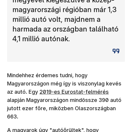
magyarországi régióban már 1,3
millió autó volt, majdnem a
harmada az országban található
4,1 millió autónak.
Mindehhez érdemes tudni, hogy
Magyarországon még így is viszonylag kevés
(új ablakban nyílik meg)
az autó. Egy
2019-es Eurostat-felmérés
alapján Magyarországon mindössze 390 autó
jutott ezer főre, miközben Olaszországban
663.
A magyarok úgy "autóőrültek", hogy