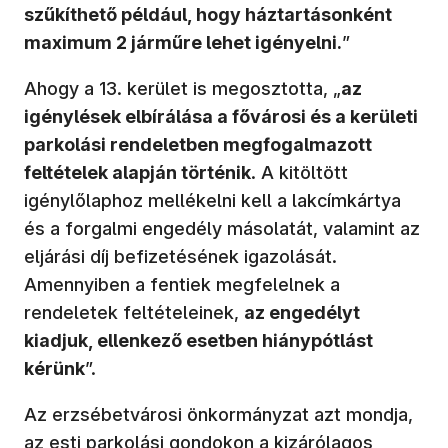
szűkíthető például, hogy háztartásonként
maximum 2 járműre lehet igényelni.
”
Ahogy a 13. kerület is megosztotta, „
az
igénylések elbírálása a fővárosi és a kerületi
parkolási rendeletben megfogalmazott
feltételek alapján történik
. A kitöltött
igénylőlaphoz mellékelni kell a lakcímkártya
és a forgalmi engedély másolatát, valamint az
eljárási díj befizetésének igazolását.
Amennyiben a fentiek megfelelnek a
rendeletek feltételeinek,
az engedélyt
kiadjuk, ellenkező esetben hiánypótlást
kérünk
”.
Az erzsébetvárosi önkormányzat azt mondja,
az esti parkolási gondokon a kizárólagos