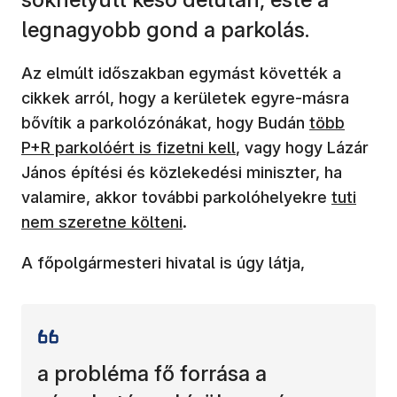
legnagyobb gond a parkolás.
Az elmúlt időszakban egymást követték a
cikkek arról, hogy a kerületek egyre-másra
(új ablakba
bővítik a parkolózónákat, hogy Budán
több
P+R parkolóért is fizetni kell
, vagy hogy Lázár
János építési és közlekedési miniszter, ha
(új abla
valamire, akkor további parkolóhelyekre
tuti
nem szeretne költeni
.
A főpolgármesteri hivatal is úgy látja,
a probléma fő forrása a