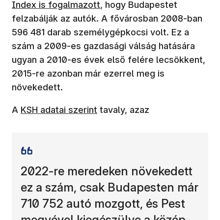
(új ablakban nyílik meg)
Index is fogalmazott
, hogy Budapestet
felzabálják az autók. A fővárosban 2008-ban
596 481 darab személygépkocsi volt. Ez a
szám a 2009-es gazdasági válság hatására
ugyan a 2010-es évek első felére lecsökkent,
2015-re azonban már ezerrel meg is
növekedett.
(új ablakban nyílik meg)
A
KSH adatai szerint
tavaly, azaz
2022-re meredeken növekedett
ez a szám, csak Budapesten már
710 752 autó mozgott, és Pest
megyével kiegészülve a közép-