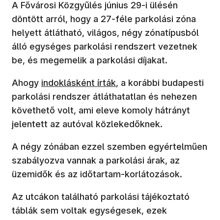
A Fővárosi Közgyűlés június 29-i ülésén
döntött arról, hogy a 27-féle parkolási zóna
helyett átlátható, világos, négy zónatípusból
álló egységes parkolási rendszert vezetnek
be, és megemelik a parkolási díjakat.
(új ablakban nyílik meg)
Ahogy
indoklásként írták
, a korábbi budapesti
parkolási rendszer átláthatatlan és nehezen
követhető volt, ami eleve komoly hátrányt
jelentett az autóval közlekedőknek.
A négy zónában ezzel szemben egyértelműen
szabályozva vannak a parkolási árak, az
üzemidők és az időtartam-korlátozások.
Az utcákon található parkolási tájékoztató
táblák sem voltak egységesek, ezek