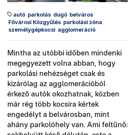
autó
parkolás
dugó
belváros
Fővárosi Közgyűlés
parkolási zóna
személygépkocsi
agglomeráció
Mintha az utóbbi időben mindenki
megegyezett volna abban, hogy
parkolási nehézséget csak és
kizárólag az agglomerációból
érkező autók okozhatnak, közben
már rég több kocsira kértek
engedélyt a belvárosban, mint
ahány parkolóhely van. Ami feltűnő:
sokhelyütt késő délután, este a