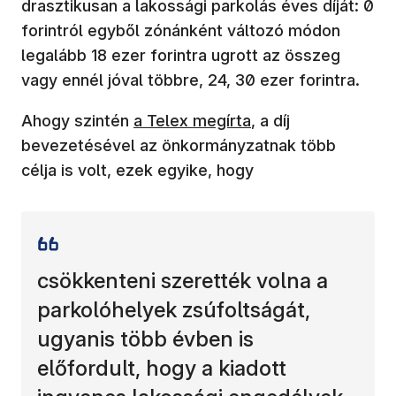
drasztikusan a lakossági parkolás éves díját: 0
forintról egyből zónánként változó módon
legalább 18 ezer forintra ugrott az összeg
vagy ennél jóval többre, 24, 30 ezer forintra.
(új ablakban nyílik meg)
Ahogy szintén
a Telex megírta
, a díj
bevezetésével az önkormányzatnak több
célja is volt, ezek egyike, hogy
csökkenteni szerették volna a
parkolóhelyek zsúfoltságát,
ugyanis több évben is
előfordult, hogy a kiadott