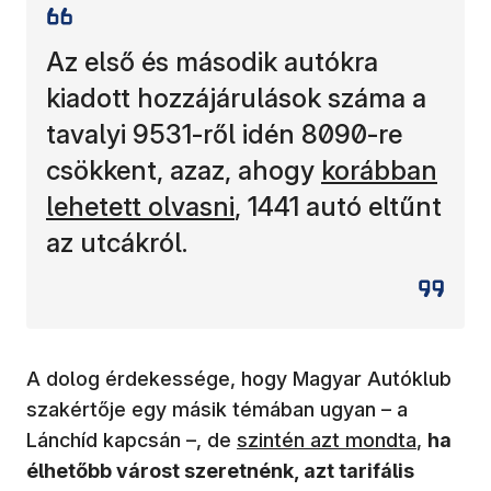
Az első és második autókra
kiadott hozzájárulások száma a
tavalyi 9531-ről idén 8090-re
(új ablakban 
csökkent, azaz, ahogy
korábban
lehetett olvasni
, 1441 autó eltűnt
az utcákról.
A dolog érdekessége, hogy Magyar Autóklub
szakértője egy másik témában ugyan – a
(új ablakban nyílik meg)
Lánchíd kapcsán –, de
szintén azt mondta
,
ha
élhetőbb várost szeretnénk, azt tarifális