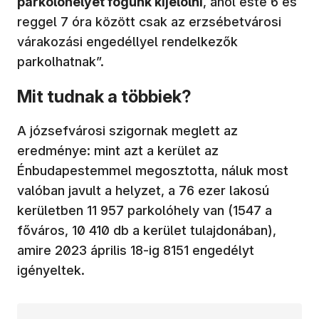
parkolóhelyet fogunk kijelölni
, ahol este 6 és
reggel 7 óra között csak az erzsébetvárosi
várakozási engedéllyel rendelkezők
parkolhatnak”.
Mit tudnak a többiek?
A józsefvárosi szigornak meglett az
eredménye: mint azt a kerület az
Énbudapestemmel megosztotta, náluk most
valóban javult a helyzet, a 76 ezer lakosú
kerületben 11 957 parkolóhely van (1547 a
főváros, 10 410 db a kerület tulajdonában),
amire 2023 április 18-ig 8151 engedélyt
igényeltek.