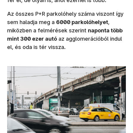
fér el, de olyan is, ahol ezernél is több.
Az összes P+R parkolóhely száma viszont így
sem haladja meg a
6000 parkolóhelyet
,
miközben a felmérések szerint
naponta több
mint 300 ezer autó
az agglomerációból indul
el, és oda is tér vissza.