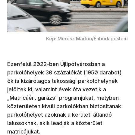
Kép: Merész Márton/Énbudapestem
Ezenfelül 2022-ben Újlipótvárosban a
parkolóhelyek 30 százalékát (1950 darabot)
ők is kizárólagos lakossági parkolóhelynek
jelöltek ki, valamint évek óta vezetik a
„Matricáért garázs” programjukat, melyben
közterületen kívüli parkolókban biztosítanak
parkolóhelyet azoknak a kerületi állandó
lakosoknak, akik leadják a közterületi
matricájukat.