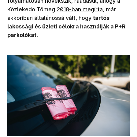
folyamatosan növekszik, ráadásul, ahogy a
(új ablakban nyílik meg)
Közlekedő Tömeg
2018-ban megírta
, már
akkoriban általánossá vált, hogy
tartós
lakossági és üzleti célokra használják a P+R
parkolókat
.