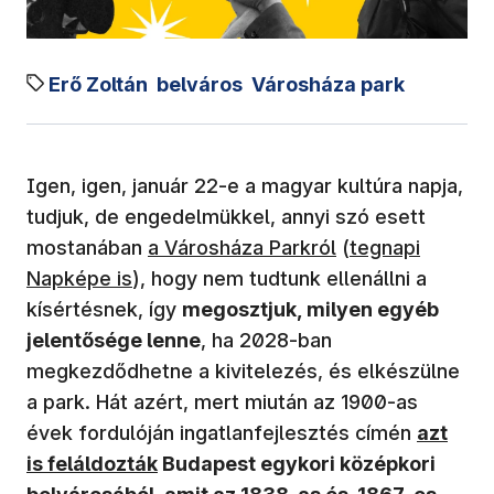
Erő Zoltán
belváros
Városháza park
Igen, igen, január 22-e a magyar kultúra napja,
tudjuk, de engedelmükkel, annyi szó esett
(új ablakban nyílik meg)
(új ablakban ny
mostanában
a Városháza Parkról
(
tegnapi
Napképe is
), hogy nem tudtunk ellenállni a
kísértésnek, így
megosztjuk, milyen egyéb
jelentősége lenne
, ha 2028-ban
megkezdődhetne a kivitelezés, és elkészülne
a park. Hát azért, mert miután az 1900-as
(új abla
évek fordulóján ingatlanfejlesztés címén
azt
is feláldozták
Budapest egykori középkori