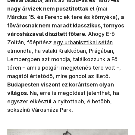
belvárosából, amit az 1838-as és 1867-es
nagy árvizek nem pusztítottak el
(mai
Március 15. és Ferenciek tere és környéke),
a
fővárosnak nem maradt klasszikus, tornyos
városházával díszített főtere
. Ahogy Erő
(új ablakban nyílik meg)
Zoltán, főépítész
egy urbanisztikai sétán
elmondta
, ha valaki Krakkóban, Prágában,
Lembergben azt mondja, találkozzunk a Fő
téren – ami a polgári megjelenés tere volt –,
magától értetődő, mire gondol az illető.
Budapesten viszont ez korántsem olyan
világos
. Na, erre is megoldást jelenthet, ha
egyszer elkészül a nyitottabb, élhetőbb,
sokszínű Városháza Park.