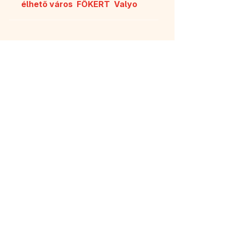
élhető város
FŐKERT
Valyo