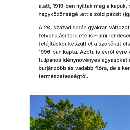
alatt, 1919-ben nyíltak meg a kapuk, 
nagyközönségé lett a zöld pázsit (ig
A 20. század során gyakran változott
felvonulási területe is – ami rendes
felújításkor készült el a szökőkút el
1996-ban kapta. Azóta is évről évre v
tulipános idénynövényes ágyásokat á
burjánzóbb és vadabb flóra, de a ke
természetességtől.