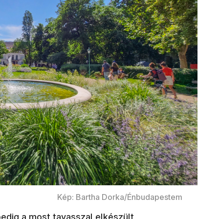
Kép: Bartha Dorka/Énbudapestem
edig a most tavasszal elkészült