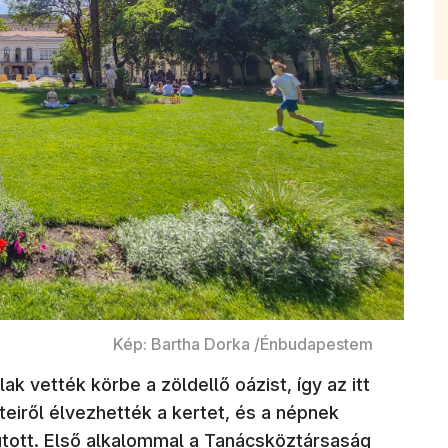
Kép: Bartha Dorka /Énbudapestem
k vették körbe a zöldellő oázist, így az itt
iről élvezhették a kertet, és a népnek
jutott. Első alkalommal a Tanácsköztársaság