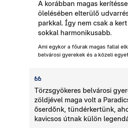
A korábban magas kerítéssel 
ölelésében elterülő udvarrés
parkkal. Így nem csak a kert
sokkal harmonikusabb.
Ami egykor a főurak magas fallal elke
belvárosi gyerekek és a közeli egyet
Törzsgyökeres belvárosi gyere
zöldjével maga volt a Paradic
őserdőnk, tündérkertünk, ah
kavicsos útnak külön legendá