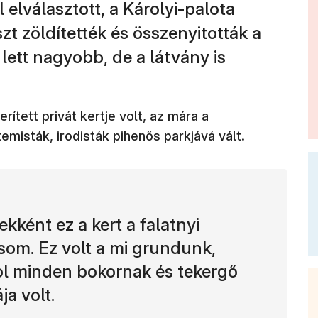
elválasztott, a Károlyi-palota
zt zöldítették és összenyitották a
 lett nagyobb, de a látvány is
rített privát kertje volt, az mára a
emisták, irodisták pihenős parkjává vált.
kként ez a kert a falatnyi
som. Ez volt a mi grundunk,
ol minden bokornak és tekergő
ja volt.