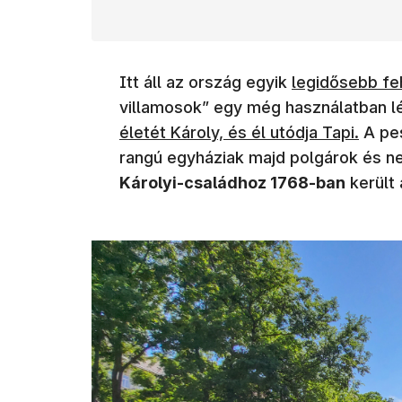
Itt áll az ország egyik
legidősebb fe
villamosok” egy még használatban lé
életét Károly, és él utódja Tapi.
A pes
rangú egyháziak majd polgárok és n
Károlyi-családhoz 1768-ban
került 