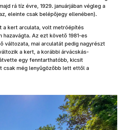
majd rá tíz évre, 1929. januárjában végleg a
az, eleinte csak belépőjegy ellenében).
 a kert arculata, volt metróépítés
en hazavágta. Az ezt követő 1981-es
ső változata, mai arculatát pedig nagyrészt
áltozik a kert, a korábbi árvácskás-
tvette egy fenntarthatóbb, kicsit
rt csak még lenyűgözőbb lett ettől a