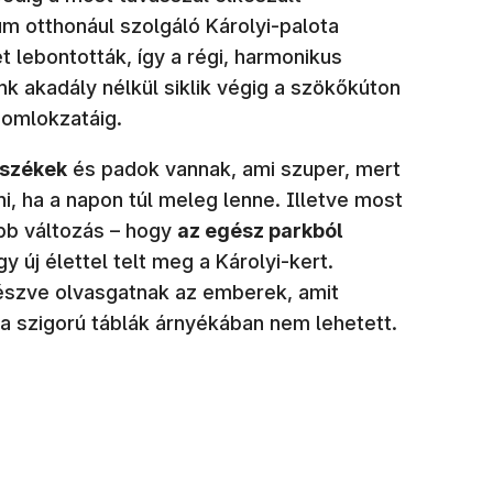
um otthonául szolgáló Károlyi-palota
 lebontották, így a régi, harmonikus
k akadály nélkül siklik végig a szökőkúton
 homlokzatáig.
székek
és padok vannak, ami szuper, mert
, ha a napon túl meleg lenne. Illetve most
bb változás – hogy
az egész parkból
így új élettel telt meg a Károlyi-kert.
észve olvasgatnak az emberek, amit
 szigorú táblák árnyékában nem lehetett.