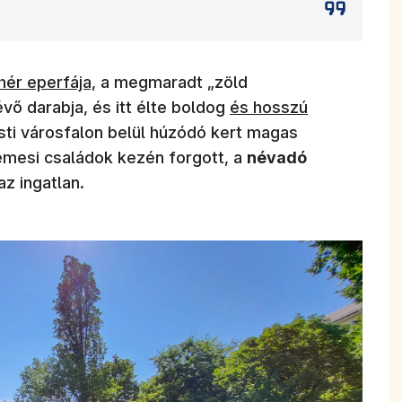
hér eperfája,
a megmaradt „zöld
vő darabja, és itt élte boldog
és hosszú
ti városfalon belül húzódó kert magas
emesi családok kezén forgott, a
névadó
az ingatlan.