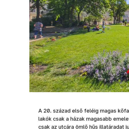
A 20. század első feléig magas kőfala
lakók csak a házak magasabb emelete
csak az utcára ömlő hűs illatáradat 