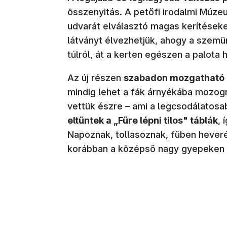
összenyitás. A petőfi irodalmi Múze
udvarát elválasztó magas kerítéseket
látványt élvezhetjük, ahogy a szemün
túlról, át a kerten egészen a palota
Az új részen
szabadon mozgatható 
mindig lehet a fák árnyékába mozogni
vettük észre – ami a legcsodálatosa
eltűntek a „Fűre lépni tilos" táblák
, 
Napoznak, tollasoznak, fűben hever
korábban a középső nagy gyepeken a