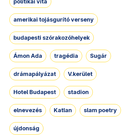
politikai vita
amerikai tojásgurító verseny
budapesti szórakozóhelyek
Ámon Ada
tragédia
Sugár
drámapályázat
V.kerület
Hotel Budapest
stadion
elnevezés
Katlan
slam poetry
újdonság