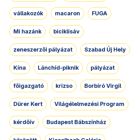
vállakozók
macaron
FUGA
Mi hazánk
biciklisáv
zeneszerzői pályázat
Szabad Új Hely
Kína
Lánchíd-piknik
pályázat
főigazgató
krizso
Borbíró Virgil
Dürer Kert
Világélelmezési Program
kérdőív
Budapest Bábszínház