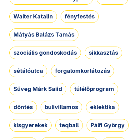
Walter Katalin
fényfestés
Mátyás Balázs Tamás
szociális gondoskodás
sikkasztás
sétálóutca
forgalomkorlátozás
Süveg Márk Saiid
túlélőprogram
döntés
bulivillamos
eklektika
kisgyerekek
teqball
Pálfi György