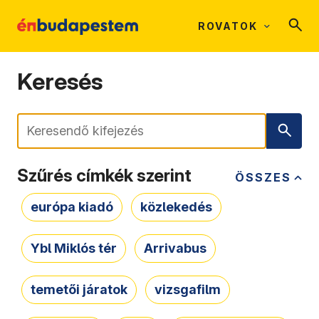
ROVATOK
Keresés
Keresés
Szűrés címkék szerint
ÖSSZES
európa kiadó
közlekedés
Ybl Miklós tér
Arrivabus
temetői járatok
vizsgafilm