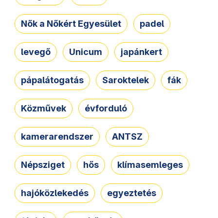
Nők a Nőkért Egyesület
padel
levegő
Unicum
japánkert
pápalátogatás
Saroktelek
fák
Közművek
évforduló
kamerarendszer
ANTSZ
Népsziget
hős
klímasemleges
hajóközlekedés
egyeztetés