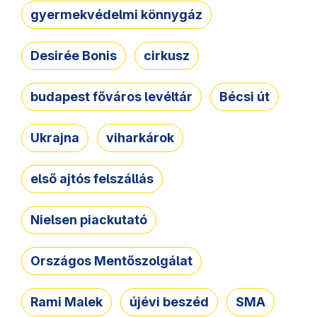
gyermekvédelmi könnygáz
Desirée Bonis
cirkusz
budapest főváros levéltár
Bécsi út
Ukrajna
viharkárok
első ajtós felszállás
Nielsen piackutató
Országos Mentőszolgálat
Rami Malek
újévi beszéd
SMA