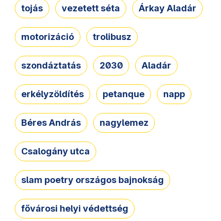
tojás
vezetett séta
Árkay Aladár
motorizáció
trolibusz
szondáztatás
2030
Aladár
erkélyzöldítés
petanque
napp
Béres András
nagylemez
Csalogány utca
slam poetry országos bajnokság
fővárosi helyi védettség