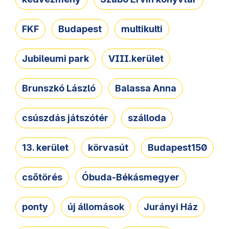
FKF
Budapest
multikulti
Jubileumi park
VIII.kerület
Brunszkó László
Balassa Anna
csúszdás játszótér
szálloda
13. kerület
körvasút
Budapest150
csőtörés
Óbuda-Békásmegyer
ponty
új állomások
Jurányi Ház