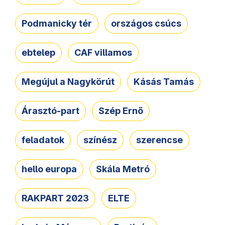
Podmanicky tér
országos csúcs
ebtelep
CAF villamos
Megújul a Nagykörút
Kásás Tamás
Árasztó-part
Szép Ernő
feladatok
színész
szerencse
hello europa
Skála Metró
RAKPART 2023
ELTE