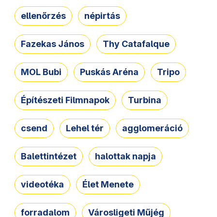
ellenőrzés
népirtás
Fazekas János
Thy Catafalque
MOL Bubi
Puskás Aréna
Tripo
Építészeti Filmnapok
Turbina
csend
Lehel tér
agglomeráció
Balettintézet
halottak napja
videotéka
Élet Menete
forradalom
Városligeti Műjég