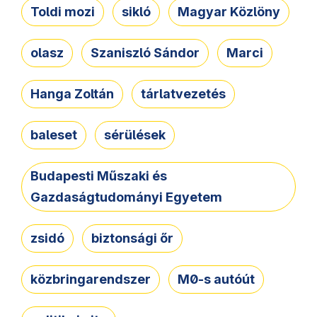
Toldi mozi
sikló
Magyar Közlöny
olasz
Szaniszló Sándor
Marci
Hanga Zoltán
tárlatvezetés
baleset
sérülések
Budapesti Műszaki és
Gazdaságtudományi Egyetem
zsidó
biztonsági őr
közbringarendszer
M0-s autóút