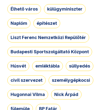
Élhető város
külügyminiszter
Naplóm
építészet
Liszt Ferenc Nemzetközi Repülőtér
Budapesti Sportszolgáltató Központ
Húsvét
emléktábla
süllyedés
civil szervezet
személygépkocsi
Hugonnai Vilma
Nick Árpád
fülemüle
BP Fatár