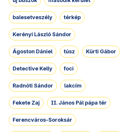
új buszok
második kerület
balesetveszély
térkép
Kerényi László Sándor
Ágoston Dániel
túsz
Kürti Gábor
Detective Kelly
foci
Radnóti Sándor
lakcím
Fekete Zaj
II. János Pál pápa tér
Ferencváros-Soroksár