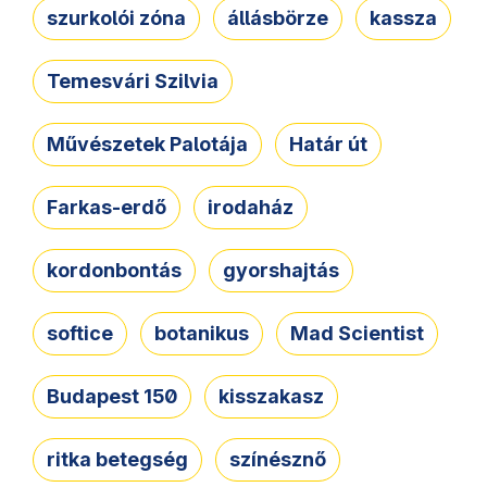
szurkolói zóna
állásbörze
kassza
Temesvári Szilvia
Művészetek Palotája
Határ út
Farkas-erdő
irodaház
kordonbontás
gyorshajtás
softice
botanikus
Mad Scientist
Budapest 150
kisszakasz
ritka betegség
színésznő