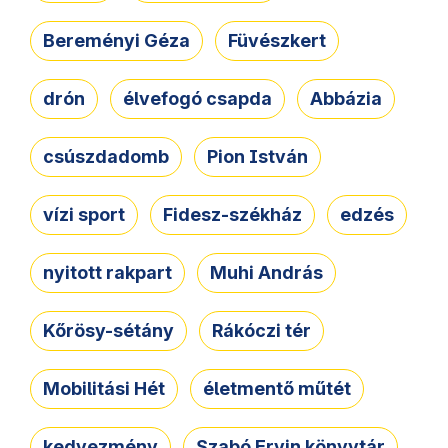
Bereményi Géza
Füvészkert
drón
élvefogó csapda
Abbázia
csúszdadomb
Pion István
vízi sport
Fidesz-székház
edzés
nyitott rakpart
Muhi András
Kőrösy-sétány
Rákóczi tér
Mobilitási Hét
életmentő műtét
kedvezmény
Szabó Ervin könyvtár