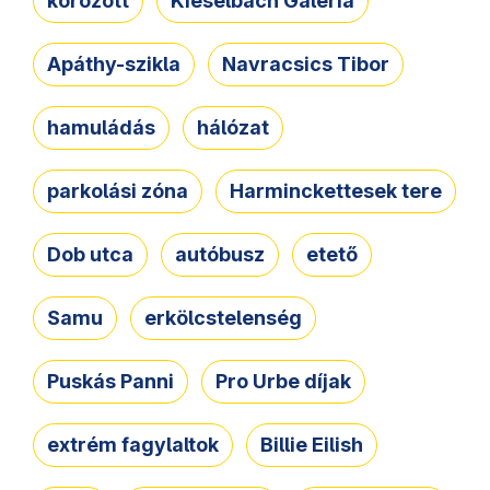
körözött
Kieselbach Galéria
Apáthy-szikla
Navracsics Tibor
hamuládás
hálózat
parkolási zóna
Harminckettesek tere
Dob utca
autóbusz
etető
Samu
erkölcstelenség
Puskás Panni
Pro Urbe díjak
extrém fagylaltok
Billie Eilish