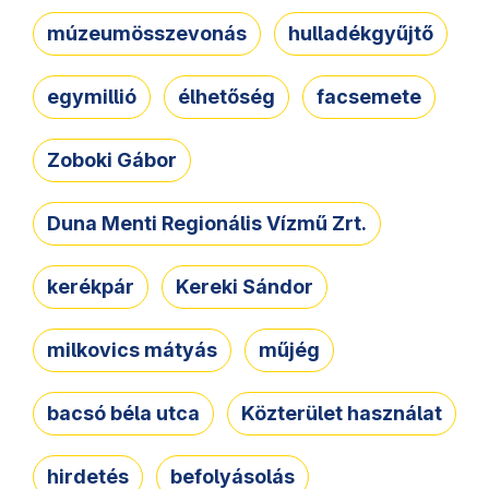
múzeumösszevonás
hulladékgyűjtő
egymillió
élhetőség
facsemete
Zoboki Gábor
Duna Menti Regionális Vízmű Zrt.
kerékpár
Kereki Sándor
milkovics mátyás
műjég
bacsó béla utca
Közterület használat
hirdetés
befolyásolás