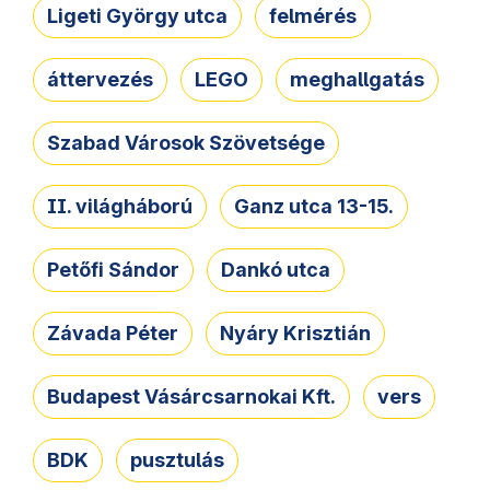
Ligeti György utca
felmérés
áttervezés
LEGO
meghallgatás
Szabad Városok Szövetsége
II. világháború
Ganz utca 13-15.
Petőfi Sándor
Dankó utca
Závada Péter
Nyáry Krisztián
Budapest Vásárcsarnokai Kft.
vers
BDK
pusztulás