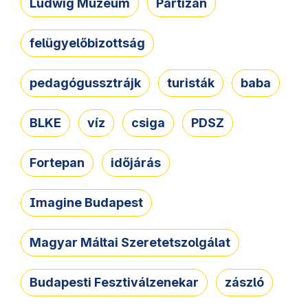
Ludwig Múzeum
Partizán
felügyelőbizottság
pedagógussztrájk
turisták
baba
BLKE
víz
csiga
PDSZ
Fortepan
időjárás
Imagine Budapest
Magyar Máltai Szeretetszolgálat
Budapesti Fesztiválzenekar
zászló