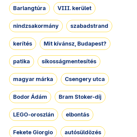
Barlangtúra
VIII. kerület
nindzsakormány
szabadstrand
kerítés
Mit kívánsz, Budapest?
patika
síkosságmentesítés
magyar márka
Csengery utca
Bodor Ádám
Bram Stoker-díj
LEGO-oroszlán
elbontás
Fekete Giorgio
autósüldözés