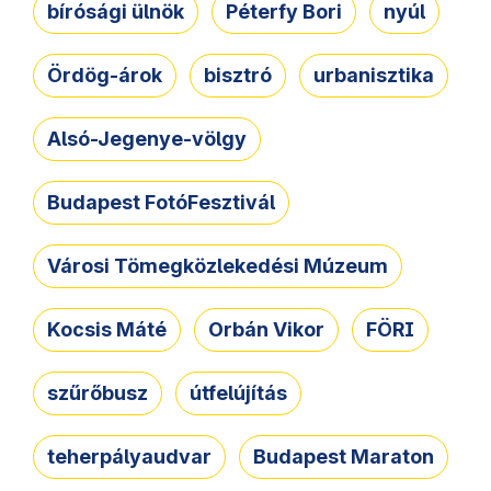
bírósági ülnök
Péterfy Bori
nyúl
Ördög-árok
bisztró
urbanisztika
Alsó-Jegenye-völgy
Budapest FotóFesztivál
Városi Tömegközlekedési Múzeum
Kocsis Máté
Orbán Vikor
FÖRI
szűrőbusz
útfelújítás
teherpályaudvar
Budapest Maraton