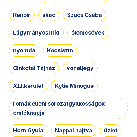
Renoir
akác
Szűcs Csaba
Lágymányosi híd
ólomcsövek
nyomda
Kocsiszín
Cinkotai Tájház
vonaljegy
XII.kerület
Kylie Minogue
romák elleni sorozatgyilkosságok
emléknapja
Horn Gyula
Nappal hajtva
üzlet