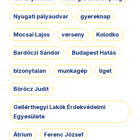
Nyugati pályaudvar
gyereknap
Mocsai Lajos
verseny
Kolodko
Bardóczi Sándor
Budapest Hatás
bizonytalan
munkagép
liget
Böröcz Judit
Gellérthegyi Lakók Érdekvédelmi
Egyesülete
Átrium
Ferenc József