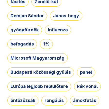
fásítés
Zenélő-kút
Demján Sándor
János-hegy
gyógyfürdők
influenza
befogadás
1%
Microsoft Magyarország
Budapesti közösségi gyűlés
panel
Európa legjobb replülőtere
kék vonal
öntözőzsák
rongálás
ámokfutás