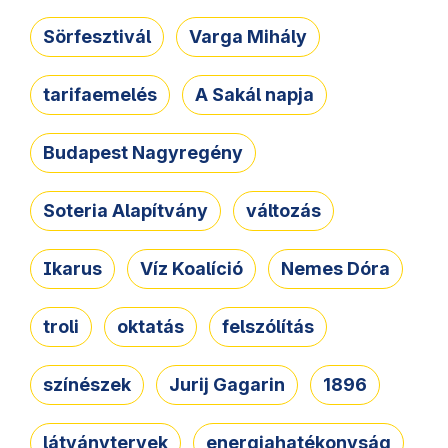
Sörfesztivál
Varga Mihály
tarifaemelés
A Sakál napja
Budapest Nagyregény
Soteria Alapítvány
változás
Ikarus
Víz Koalíció
Nemes Dóra
troli
oktatás
felszólítás
színészek
Jurij Gagarin
1896
látványtervek
energiahatékonyság