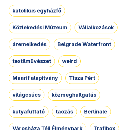
katolikus egyházfő
Közlekedési Múzeum
Vállalkozások
áremelkedés
Belgrade Waterfront
textilművészet
weird
Maarif alapítvány
Tisza Pért
világcsúcs
közmeghallgatás
kutyafuttató
taozás
Berlinale
Városháza Téli Élménypark
Trafibox