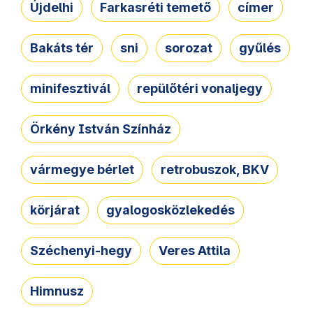
Újdelhi
Farkasréti temető
címer
Bakáts tér
sni
sorozat
gyűlés
minifesztivál
repülőtéri vonaljegy
Örkény István Színház
vármegye bérlet
retrobuszok, BKV
körjárat
gyalogosközlekedés
Széchenyi-hegy
Veres Attila
Himnusz