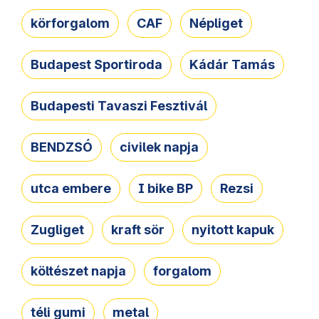
körforgalom
CAF
Népliget
Budapest Sportiroda
Kádár Tamás
Budapesti Tavaszi Fesztivál
BENDZSÓ
civilek napja
utca embere
I bike BP
Rezsi
Zugliget
kraft sör
nyitott kapuk
költészet napja
forgalom
téli gumi
metal