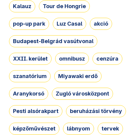
Kalauz
Tour de Hongrie
pop-up park
Luz Casal
akció
Budapest-Belgrád vasútvonal
XXII. kerület
omnibusz
cenzúra
szanatórium
Miyawaki erdő
Aranykorsó
Zugló városközpont
Pesti alsórakpart
beruházási törvény
képzőművészet
lábnyom
tervek