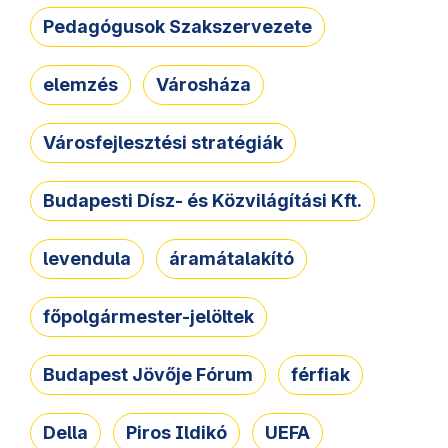
Pedagógusok Szakszervezete
elemzés
Városháza
Városfejlesztési stratégiák
Budapesti Dísz- és Közvilágítási Kft.
levendula
áramátalakító
főpolgármester-jelöltek
Budapest Jövője Fórum
férfiak
Della
Piros Ildikó
UEFA