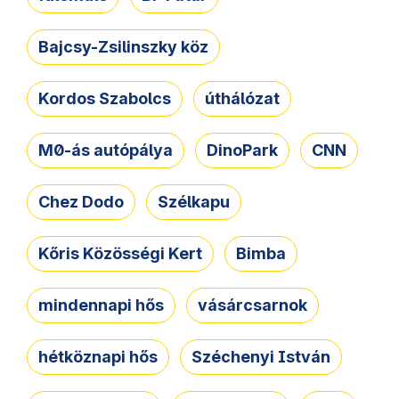
Bajcsy-Zsilinszky köz
Kordos Szabolcs
úthálózat
M0-ás autópálya
DinoPark
CNN
Chez Dodo
Szélkapu
Kőris Közösségi Kert
Bimba
mindennapi hős
vásárcsarnok
hétköznapi hős
Széchenyi István