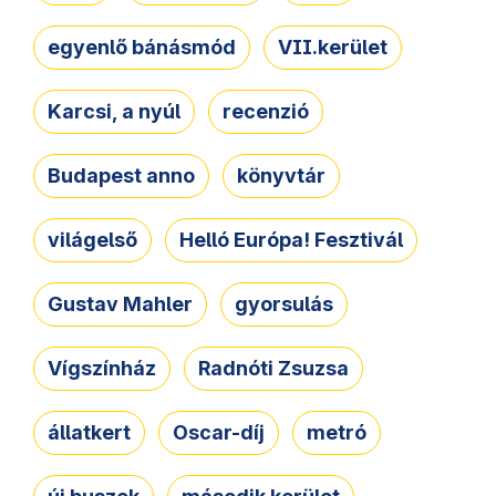
egyenlő bánásmód
VII.kerület
Karcsi, a nyúl
recenzió
Budapest anno
könyvtár
világelső
Helló Európa! Fesztivál
Gustav Mahler
gyorsulás
Vígszínház
Radnóti Zsuzsa
állatkert
Oscar-díj
metró