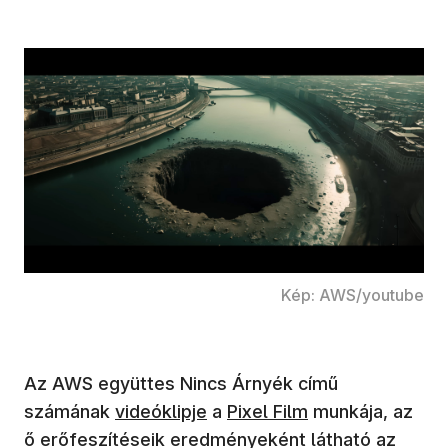
Kép: AWS/youtube
Az AWS együttes Nincs Árnyék című
számának
videóklipje
a
Pixel Film
munkája, az
ő erőfeszítéseik eredményeként látható az