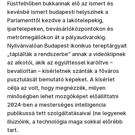
Füstfelhőben bukkannak elő az ismert és
kevésbé ismert budapesti helyszínek a
Parlamenttől kezdve a lakótelepekig,
ipartelepeken, bevásárlóközpontokon és
metrómegállókon át a pályaudvarokig.
Nyilvánvalóan Budapest ikonikus tereptárgyait
„táplálták a rendszerbe” annak a videóklipnek
az alkotói, akik az együttessel karöltve –
bevallottan – kísérletnek szánták a főváros
pusztulását bemutató képeket. A kísérlet
célja az volt, hogy megnézzék, milyen
minőségben lehet mozgóképet előállíttatni
2024-ben a mesterséges intelligencia
publikussá tett szolgáltatásaival (ne legyenek
illúzióink, a technológia maga sokkal előrébb
tart.