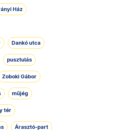
rányi Ház
r
Dankó utca
pusztulás
Zoboki Gábor
s
műjég
 tér
ás
Árasztó-part