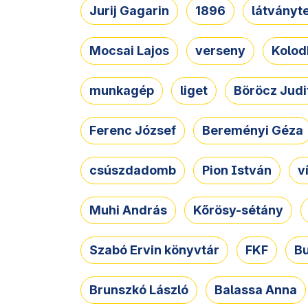
Jurij Gagarin
1896
látványt
Mocsai Lajos
verseny
Kolod
munkagép
liget
Böröcz Judi
Ferenc József
Bereményi Géza
csúszdadomb
Pion István
v
Muhi András
Kőrösy-sétány
Szabó Ervin könyvtár
FKF
B
Brunszkó László
Balassa Anna