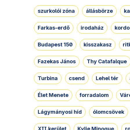
szurkolói zóna
állásbörze
ka
Farkas-erdő
irodaház
kordo
Budapest 150
kisszakasz
ri
Fazekas János
Thy Catafalque
Turbina
csend
Lehel tér
Élet Menete
forradalom
Vár
Lágymányosi híd
ólomcsövek
XII.kerület
Kylie Minogue
r