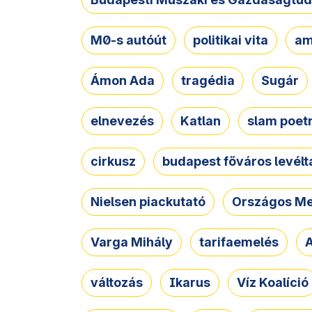
M0-s autóút
politikai vita
am
Ámon Ada
tragédia
Sugár
elnevezés
Katlan
slam poet
cirkusz
budapest főváros levélt
Nielsen piackutató
Országos Me
Varga Mihály
tarifaemelés
A
változás
Ikarus
Víz Koalíció