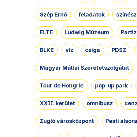
Szép Ernő
feladatok
színész
ELTE
Ludwig Múzeum
Parti
BLKE
víz
csiga
PDSZ
Magyar Máltai Szeretetszolgálat
Tour de Hongrie
pop-up park
XXII. kerület
omnibusz
cen
Zugló városközpont
Pesti alsór