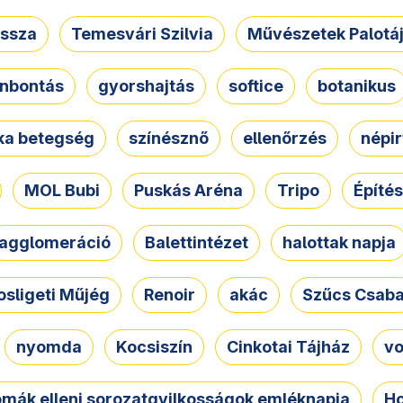
ssza
Temesvári Szilvia
Művészetek Palotá
nbontás
gyorshajtás
softice
botanikus
tka betegség
színésznő
ellenőrzés
népir
MOL Bubi
Puskás Aréna
Tripo
Építés
agglomeráció
Balettintézet
halottak napja
osligeti Műjég
Renoir
akác
Szűcs Csab
nyomda
Kocsiszín
Cinkotai Tájház
vo
omák elleni sorozatgyilkosságok emléknapja
Ho