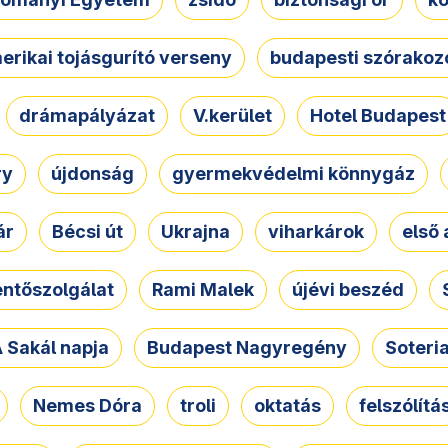
erikai tojásgurító verseny
budapesti szórakoz
drámapályázat
V.kerület
Hotel Budapest
ry
újdonság
gyermekvédelmi könnygáz
ár
Bécsi út
Ukrajna
viharkárok
első 
ntőszolgálat
Rami Malek
újévi beszéd
 Sakál napja
Budapest Nagyregény
Soteri
Nemes Dóra
troli
oktatás
felszólítá