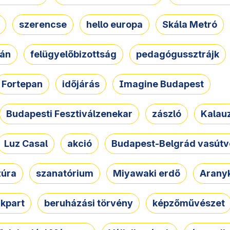
szerencse
hello europa
Skála Metró
zán
felügyelőbizottság
pedagógussztrájk
Fortepan
időjárás
Imagine Budapest
Budapesti Fesztiválzenekar
zászló
Kalau
Luz Casal
akció
Budapest-Belgrád vasútv
zúra
szanatórium
Miyawaki erdő
Arany
akpart
beruházási törvény
képzőművészet