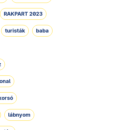
RAKPART 2023
turisták
baba
z
onal
korsó
lábnyom