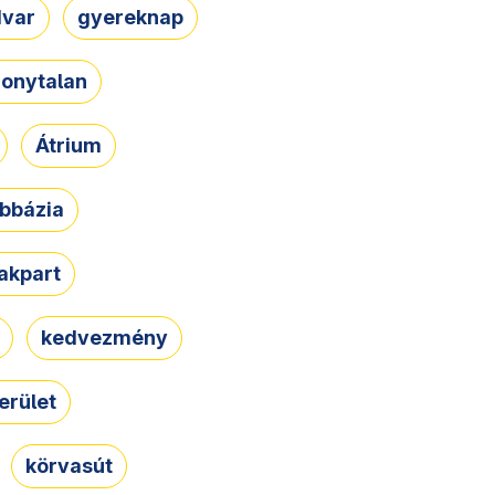
dvar
gyereknap
zonytalan
Átrium
bbázia
rakpart
kedvezmény
erület
körvasút