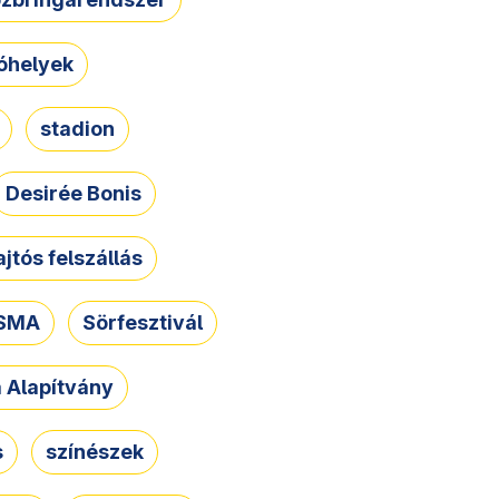
óhelyek
stadion
Desirée Bonis
ajtós felszállás
SMA
Sörfesztivál
a Alapítvány
s
színészek