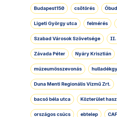
Budapest150
csőtörés
Óbud
Ligeti György utca
felmérés
Szabad Városok Szövetsége
II
Závada Péter
Nyáry Krisztián
múzeumösszevonás
hulladékgy
Duna Menti Regionális Vízmű Zrt.
bacsó béla utca
Közterület hasz
országos csúcs
ebtelep
CAF