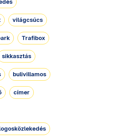
edés
t
világcsúcs
park
Trafibox
sikkasztás
s
bulivillamos
ő
címer
logosközlekedés