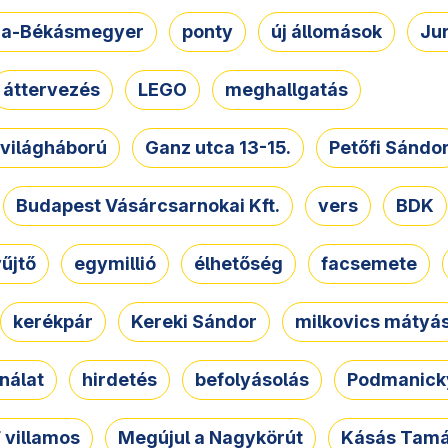
a-Békásmegyer
ponty
új állomások
Ju
áttervezés
LEGO
meghallgatás
. világháború
Ganz utca 13-15.
Petőfi Sándo
Budapest Vásárcsarnokai Kft.
vers
BDK
űjtő
egymillió
élhetőség
facsemete
kerékpár
Kereki Sándor
milkovics mátyá
nálat
hirdetés
befolyásolás
Podmanicky
 villamos
Megújul a Nagykörút
Kásás Tam