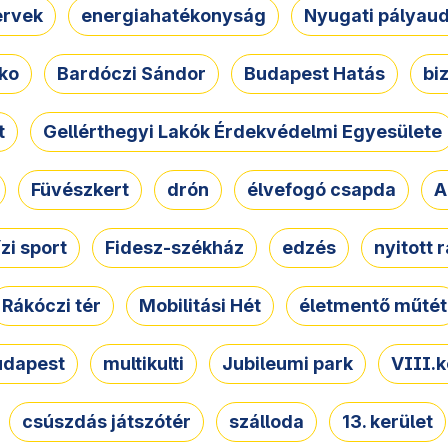
ervek
energiahatékonyság
Nyugati pályau
ko
Bardóczi Sándor
Budapest Hatás
bi
t
Gellérthegyi Lakók Érdekvédelmi Egyesülete
Füvészkert
drón
élvefogó csapda
A
ízi sport
Fidesz-székház
edzés
nyitott 
Rákóczi tér
Mobilitási Hét
életmentő műtét
udapest
multikulti
Jubileumi park
VIII.k
csúszdás játszótér
szálloda
13. kerület