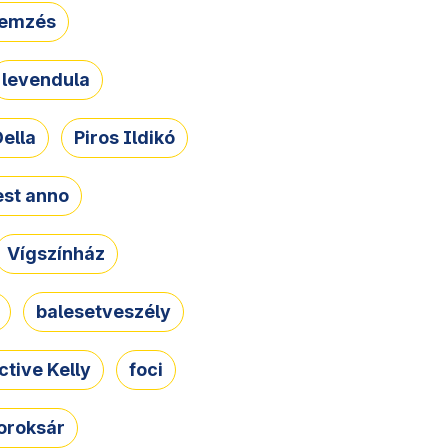
lemzés
levendula
ella
Piros Ildikó
st anno
Vígszínház
balesetveszély
ctive Kelly
foci
oroksár