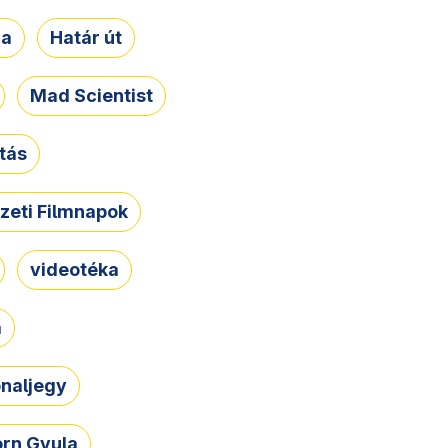
ja
Határ út
Mad Scientist
tás
zeti Filmnapok
videotéka
a
naljegy
rn Gyula