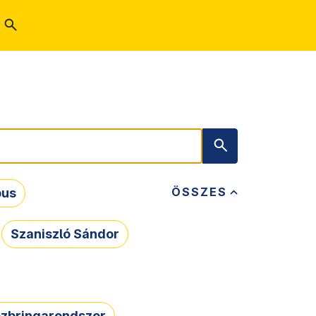
ÖSSZES
bus
Szaniszló Sándor
zbringarendszer