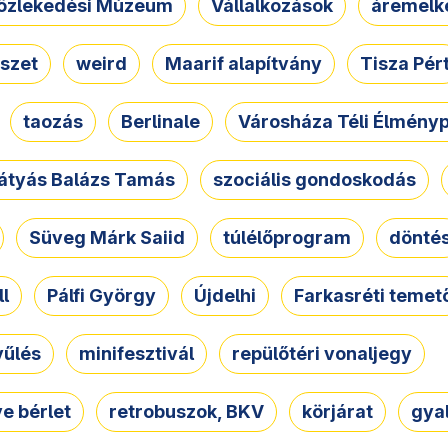
özlekedési Múzeum
Vállalkozások
áremelk
szet
weird
Maarif alapítvány
Tisza Pér
taozás
Berlinale
Városháza Téli Élmény
átyás Balázs Tamás
szociális gondoskodás
Süveg Márk Saiid
túlélőprogram
dönté
ll
Pálfi György
Újdelhi
Farkasréti temet
yűlés
minifesztivál
repülőtéri vonaljegy
e bérlet
retrobuszok, BKV
körjárat
gya