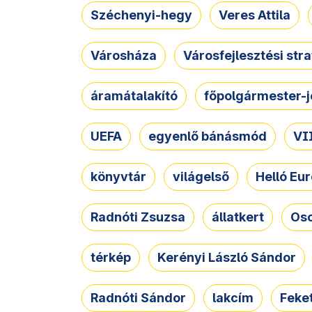
Széchenyi-hegy
Veres Attila
Városháza
Városfejlesztési str
áramátalakító
főpolgármester-j
UEFA
egyenlő bánásmód
VII
könyvtár
világelső
Helló Eur
Radnóti Zsuzsa
állatkert
Osc
térkép
Kerényi László Sándor
Radnóti Sándor
lakcím
Feket