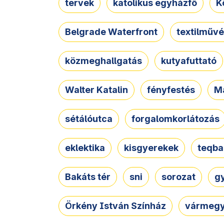
tervek
katolikus egyházfő
K
Belgrade Waterfront
textilművé
közmeghallgatás
kutyafuttató
Walter Katalin
fényfestés
M
sétálóutca
forgalomkorlátozás
eklektika
kisgyerekek
teqba
Bakáts tér
sni
sorozat
g
Örkény István Színház
vármegy