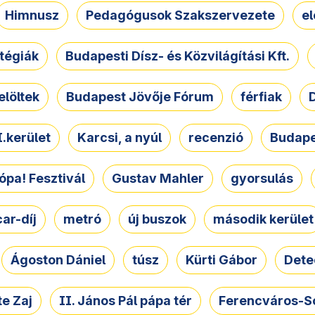
Himnusz
Pedagógusok Szakszervezete
e
atégiák
Budapesti Dísz- és Közvilágítási Kft.
elöltek
Budapest Jövője Fórum
férfiak
D
.kerület
Karcsi, a nyúl
recenzió
Budape
ópa! Fesztivál
Gustav Mahler
gyorsulás
ar-díj
metró
új buszok
második kerület
Ágoston Dániel
túsz
Kürti Gábor
Dete
e Zaj
II. János Pál pápa tér
Ferencváros-S