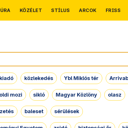
TÚRA
KÖZÉLET
STÍLUS
ARCOK
FRISS
kiadó
közlekedés
Ybl Miklós tér
Arriva
oldi mozi
sikló
Magyar Közlöny
olasz
ezetés
baleset
sérülések
dományi Egyetem
zsidó
biztonsági őr
kö