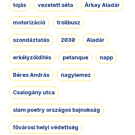
tojás
vezetett séta
Árkay Aladár
motorizáció
trolibusz
szondáztatás
2030
Aladár
erkélyzöldítés
petanque
napp
Béres András
nagylemez
Csalogány utca
slam poetry országos bajnokság
fővárosi helyi védettség