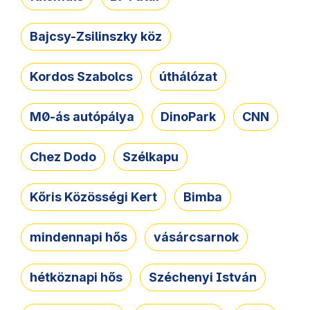
Bajcsy-Zsilinszky köz
Kordos Szabolcs
úthálózat
M0-ás autópálya
DinoPark
CNN
Chez Dodo
Szélkapu
Kőris Közösségi Kert
Bimba
mindennapi hős
vásárcsarnok
hétköznapi hős
Széchenyi István