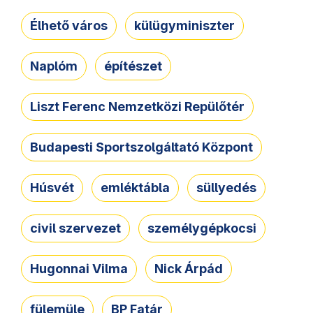
Élhető város
külügyminiszter
Naplóm
építészet
Liszt Ferenc Nemzetközi Repülőtér
Budapesti Sportszolgáltató Központ
Húsvét
emléktábla
süllyedés
civil szervezet
személygépkocsi
Hugonnai Vilma
Nick Árpád
fülemüle
BP Fatár