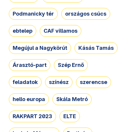
Podmanicky tér
országos csúcs
ebtelep
CAF villamos
Megújul a Nagykörút
Kásás Tamás
Árasztó-part
Szép Ernő
feladatok
színész
szerencse
hello europa
Skála Metró
RAKPART 2023
ELTE