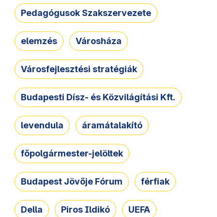
Pedagógusok Szakszervezete
elemzés
Városháza
Városfejlesztési stratégiák
Budapesti Dísz- és Közvilágítási Kft.
levendula
áramátalakító
főpolgármester-jelöltek
Budapest Jövője Fórum
férfiak
Della
Piros Ildikó
UEFA