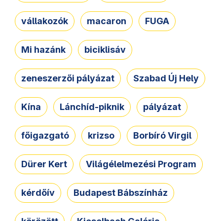
vállakozók
macaron
FUGA
Mi hazánk
biciklisáv
zeneszerzői pályázat
Szabad Új Hely
Kína
Lánchíd-piknik
pályázat
főigazgató
krizso
Borbíró Virgil
Dürer Kert
Világélelmezési Program
kérdőív
Budapest Bábszínház