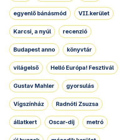
egyenlő bánásmód
VII.kerület
Karcsi, a nyúl
recenzió
Budapest anno
könyvtár
világelső
Helló Európa! Fesztivál
Gustav Mahler
gyorsulás
Vígszínház
Radnóti Zsuzsa
állatkert
Oscar-díj
metró