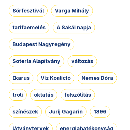
Sörfesztivál
Varga Mihály
tarifaemelés
A Sakál napja
Budapest Nagyregény
Soteria Alapítvány
változás
Ikarus
Víz Koalíció
Nemes Dóra
troli
oktatás
felszólítás
színészek
Jurij Gagarin
1896
látványtervek
energiahatékonyság