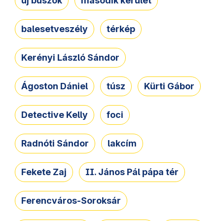
új buszok
második kerület
balesetveszély
térkép
Kerényi László Sándor
Ágoston Dániel
túsz
Kürti Gábor
Detective Kelly
foci
Radnóti Sándor
lakcím
Fekete Zaj
II. János Pál pápa tér
Ferencváros-Soroksár