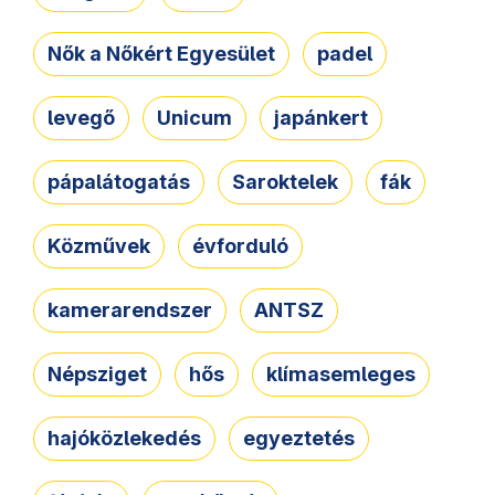
Nők a Nőkért Egyesület
padel
levegő
Unicum
japánkert
pápalátogatás
Saroktelek
fák
Közművek
évforduló
kamerarendszer
ANTSZ
Népsziget
hős
klímasemleges
hajóközlekedés
egyeztetés