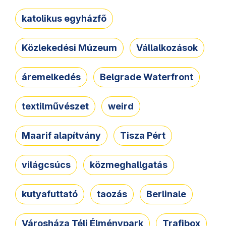
katolikus egyházfő
Közlekedési Múzeum
Vállalkozások
áremelkedés
Belgrade Waterfront
textilművészet
weird
Maarif alapítvány
Tisza Pért
világcsúcs
közmeghallgatás
kutyafuttató
taozás
Berlinale
Városháza Téli Élménypark
Trafibox