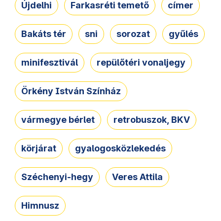
Újdelhi
Farkasréti temető
címer
Bakáts tér
sni
sorozat
gyűlés
minifesztivál
repülőtéri vonaljegy
Örkény István Színház
vármegye bérlet
retrobuszok, BKV
körjárat
gyalogosközlekedés
Széchenyi-hegy
Veres Attila
Himnusz