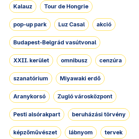
Kalauz
Tour de Hongrie
pop-up park
Luz Casal
akció
Budapest-Belgrád vasútvonal
XXII. kerület
omnibusz
cenzúra
szanatórium
Miyawaki erdő
Aranykorsó
Zugló városközpont
Pesti alsórakpart
beruházási törvény
képzőművészet
lábnyom
tervek