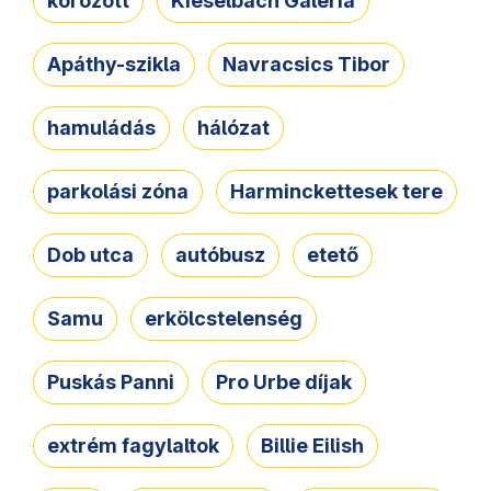
körözött
Kieselbach Galéria
Apáthy-szikla
Navracsics Tibor
hamuládás
hálózat
parkolási zóna
Harminckettesek tere
Dob utca
autóbusz
etető
Samu
erkölcstelenség
Puskás Panni
Pro Urbe díjak
extrém fagylaltok
Billie Eilish