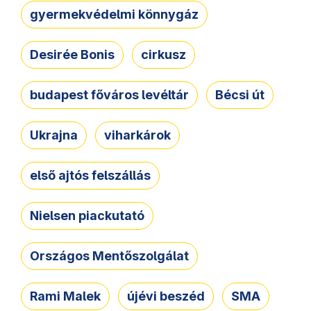
gyermekvédelmi könnygáz
Desirée Bonis
cirkusz
budapest főváros levéltár
Bécsi út
Ukrajna
viharkárok
első ajtós felszállás
Nielsen piackutató
Országos Mentőszolgálat
Rami Malek
újévi beszéd
SMA