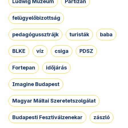
Ludwig Múzeum
Partizán
felügyelőbizottság
pedagógussztrájk
turisták
baba
BLKE
víz
csiga
PDSZ
Fortepan
időjárás
Imagine Budapest
Magyar Máltai Szeretetszolgálat
Budapesti Fesztiválzenekar
zászló