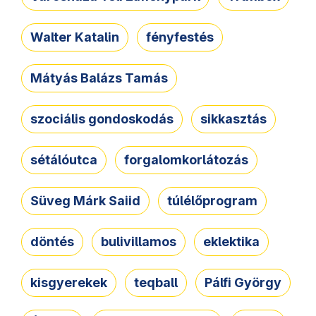
Walter Katalin
fényfestés
Mátyás Balázs Tamás
szociális gondoskodás
sikkasztás
sétálóutca
forgalomkorlátozás
Süveg Márk Saiid
túlélőprogram
döntés
bulivillamos
eklektika
kisgyerekek
teqball
Pálfi György