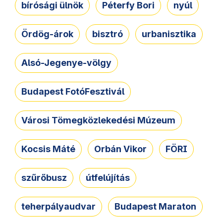
bírósági ülnök
Péterfy Bori
nyúl
Ördög-árok
bisztró
urbanisztika
Alsó-Jegenye-völgy
Budapest FotóFesztivál
Városi Tömegközlekedési Múzeum
Kocsis Máté
Orbán Vikor
FÖRI
szűrőbusz
útfelújítás
teherpályaudvar
Budapest Maraton