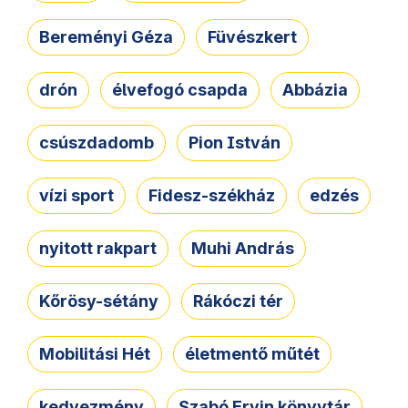
Bereményi Géza
Füvészkert
drón
élvefogó csapda
Abbázia
csúszdadomb
Pion István
vízi sport
Fidesz-székház
edzés
nyitott rakpart
Muhi András
Kőrösy-sétány
Rákóczi tér
Mobilitási Hét
életmentő műtét
kedvezmény
Szabó Ervin könyvtár