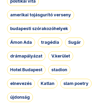
politikai vita
amerikai tojásgurító verseny
budapesti szórakozóhelyek
Ámon Ada
tragédia
Sugár
drámapályázat
V.kerület
Hotel Budapest
stadion
elnevezés
Katlan
slam poetry
újdonság