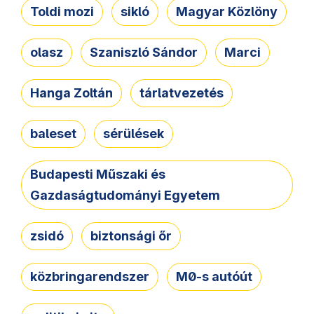
Toldi mozi
sikló
Magyar Közlöny
olasz
Szaniszló Sándor
Marci
Hanga Zoltán
tárlatvezetés
baleset
sérülések
Budapesti Műszaki és
Gazdaságtudományi Egyetem
zsidó
biztonsági őr
közbringarendszer
M0-s autóút