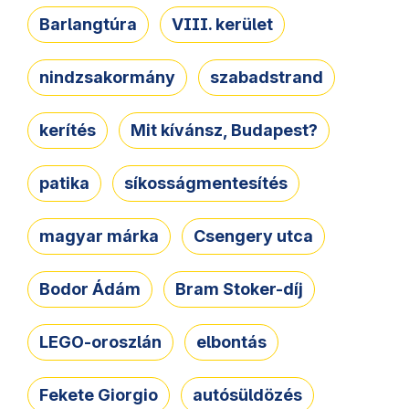
Barlangtúra
VIII. kerület
nindzsakormány
szabadstrand
kerítés
Mit kívánsz, Budapest?
patika
síkosságmentesítés
magyar márka
Csengery utca
Bodor Ádám
Bram Stoker-díj
LEGO-oroszlán
elbontás
Fekete Giorgio
autósüldözés