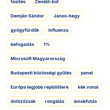
fásítés
Zenélő-kút
Demján Sándor
János-hegy
gyógyfürdők
influenza
befogadás
1%
Microsoft Magyarország
Budapesti közösségi gyűlés
panel
Európa legjobb replülőtere
kék vonal
öntözőzsák
rongálás
ámokfutás