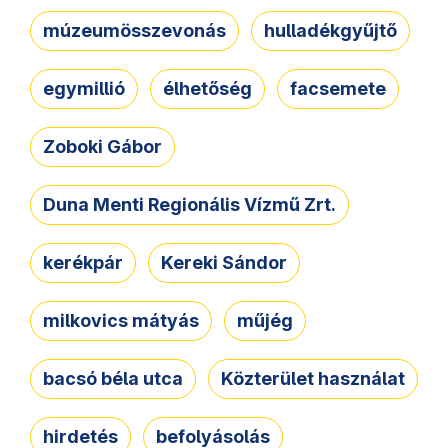
múzeumösszevonás
hulladékgyűjtő
egymillió
élhetőség
facsemete
Zoboki Gábor
Duna Menti Regionális Vízmű Zrt.
kerékpár
Kereki Sándor
milkovics mátyás
műjég
bacsó béla utca
Közterület használat
hirdetés
befolyásolás