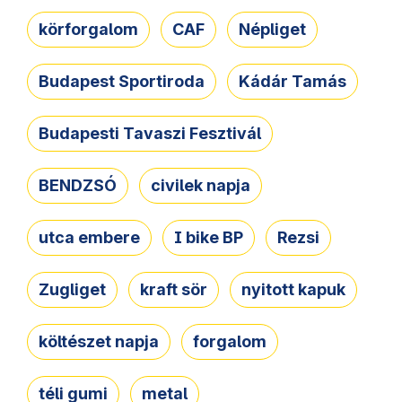
körforgalom
CAF
Népliget
Budapest Sportiroda
Kádár Tamás
Budapesti Tavaszi Fesztivál
BENDZSÓ
civilek napja
utca embere
I bike BP
Rezsi
Zugliget
kraft sör
nyitott kapuk
költészet napja
forgalom
téli gumi
metal