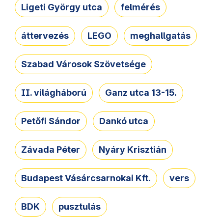
Ligeti György utca
felmérés
áttervezés
LEGO
meghallgatás
Szabad Városok Szövetsége
II. világháború
Ganz utca 13-15.
Petőfi Sándor
Dankó utca
Závada Péter
Nyáry Krisztián
Budapest Vásárcsarnokai Kft.
vers
BDK
pusztulás