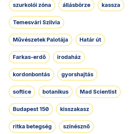
szurkolói zóna
állásbörze
kassza
Temesvári Szilvia
Művészetek Palotája
Határ út
Farkas-erdő
irodaház
kordonbontás
gyorshajtás
softice
botanikus
Mad Scientist
Budapest 150
kisszakasz
ritka betegség
színésznő