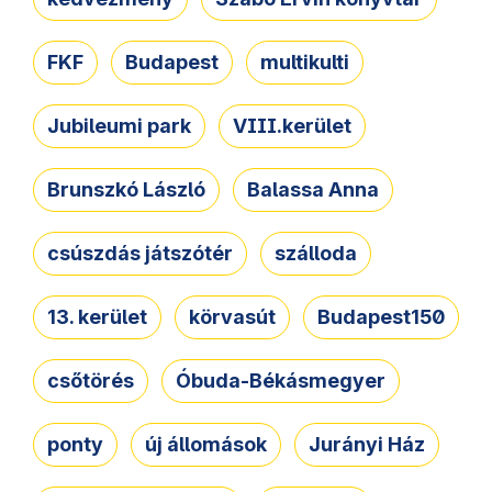
FKF
Budapest
multikulti
Jubileumi park
VIII.kerület
Brunszkó László
Balassa Anna
csúszdás játszótér
szálloda
13. kerület
körvasút
Budapest150
csőtörés
Óbuda-Békásmegyer
ponty
új állomások
Jurányi Ház