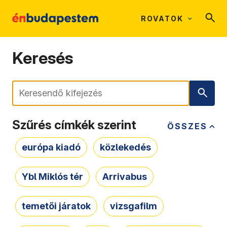
ROVATOK
Keresés
Keresés
Szűrés címkék szerint
ÖSSZES
európa kiadó
közlekedés
Ybl Miklós tér
Arrivabus
temetői járatok
vizsgafilm