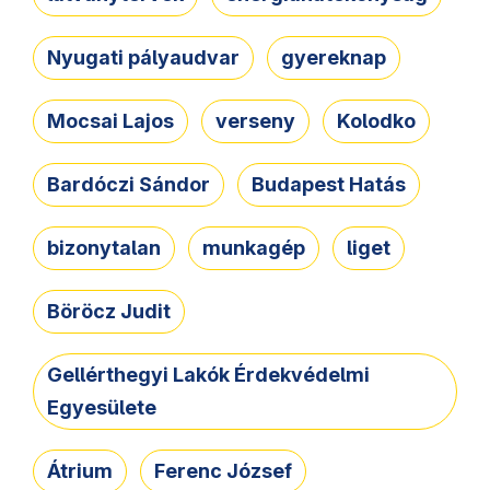
Nyugati pályaudvar
gyereknap
Mocsai Lajos
verseny
Kolodko
Bardóczi Sándor
Budapest Hatás
bizonytalan
munkagép
liget
Böröcz Judit
Gellérthegyi Lakók Érdekvédelmi
Egyesülete
Átrium
Ferenc József