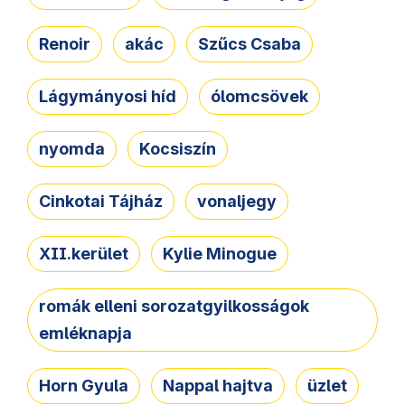
Renoir
akác
Szűcs Csaba
Lágymányosi híd
ólomcsövek
nyomda
Kocsiszín
Cinkotai Tájház
vonaljegy
XII.kerület
Kylie Minogue
romák elleni sorozatgyilkosságok
emléknapja
Horn Gyula
Nappal hajtva
üzlet